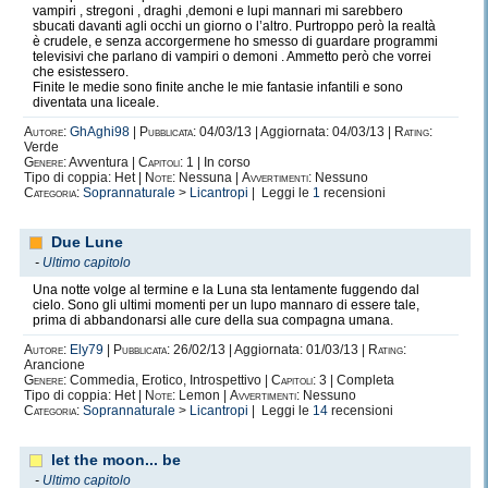
vampiri , stregoni , draghi ,demoni e lupi mannari mi sarebbero
sbucati davanti agli occhi un giorno o l’altro. Purtroppo però la realtà
è crudele, e senza accorgermene ho smesso di guardare programmi
televisivi che parlano di vampiri o demoni . Ammetto però che vorrei
che esistessero.
Finite le medie sono finite anche le mie fantasie infantili e sono
diventata una liceale.
Autore:
GhAghi98
|
Pubblicata:
04/03/13 | Aggiornata: 04/03/13 |
Rating:
Verde
Genere:
Avventura |
Capitoli:
1 | In corso
Tipo di coppia: Het |
Note:
Nessuna |
Avvertimenti:
Nessuno
Categoria:
Soprannaturale
>
Licantropi
| Leggi le
1
recensioni
Due Lune
-
Ultimo capitolo
Una notte volge al termine e la Luna sta lentamente fuggendo dal
cielo. Sono gli ultimi momenti per un lupo mannaro di essere tale,
prima di abbandonarsi alle cure della sua compagna umana.
Autore:
Ely79
|
Pubblicata:
26/02/13 | Aggiornata: 01/03/13 |
Rating:
Arancione
Genere:
Commedia, Erotico, Introspettivo |
Capitoli:
3 | Completa
Tipo di coppia: Het |
Note:
Lemon |
Avvertimenti:
Nessuno
Categoria:
Soprannaturale
>
Licantropi
| Leggi le
14
recensioni
let the moon... be
-
Ultimo capitolo