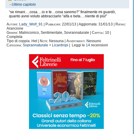
-
Ultimo capitolo
“se rimani….cosa….io e te…cosa saremo?” finalmente mi guardò,
quanto avrei voluto abbracciarlo “alfa e beta….niente di più!”
Autore:
Lady_Wolf_91
|
Pubblicata:
22/01/13 | Aggiornata: 31/01/13 |
Rating:
Arancione
Genere:
Malinconico, Sentimentale, Sovrannaturale |
Capitoli:
10 |
Completa
Tipo di coppia: Het |
Note:
Nessuna |
Avvertimenti:
Nessuno
Categoria:
Soprannaturale
>
Licantropi
| Leggi le
14
recensioni