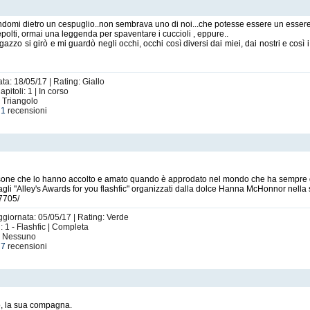
andomi dietro un cespuglio..non sembrava uno di noi...che potesse essere un esse
sepolti, ormai una leggenda per spaventare i cuccioli , eppure..
zzo si girò e mi guardò negli occhi, occhi così diversi dai miei, dai nostri e così 
ta: 18/05/17 | Rating: Giallo
itoli: 1 | In corso
: Triangolo
e
1
recensioni
persone che lo hanno accolto e amato quando è approdato nel mondo che ha sempre d
" agli "Alley's Awards for you flashfic" organizzati dalla dolce Hanna McHonnor nel
7705/
ggiornata: 05/05/17 | Rating: Verde
i: 1 - Flashfic | Completa
i: Nessuno
e
7
recensioni
co, la sua compagna.