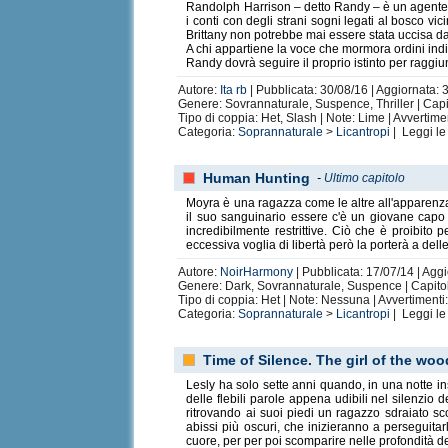
Randolph Harrison – detto Randy – è un agente di 
i conti con degli strani sogni legati al bosco 
Brittany non potrebbe mai essere stata uccisa da 
A chi appartiene la voce che mormora ordini indi
Randy dovrà seguire il proprio istinto per raggi
Autore:
Ita rb
| Pubblicata: 30/08/16 | Aggiornata: 
Genere: Sovrannaturale, Suspence, Thriller | Capito
Tipo di coppia: Het, Slash | Note: Lime | Avvertimen
Categoria:
Soprannaturale
>
Licantropi
| Leggi l
Human Hunting
-
Ultimo capitolo
Moyra è una ragazza come le altre all'apparenza
il suo sanguinario essere c'è un giovane capo 
incredibilmente restrittive. Ciò che è proibi
eccessiva voglia di libertà però la porterà a dell
Autore:
NoirHarmony
| Pubblicata: 17/07/14 | Agg
Genere: Dark, Sovrannaturale, Suspence | Capitoli
Tipo di coppia: Het | Note: Nessuna | Avvertimenti
Categoria:
Soprannaturale
>
Licantropi
| Leggi l
Time of Silence. The girl of the wo
Lesly ha solo sette anni quando, in una notte i
delle flebili parole appena udibili nel silenzio
ritrovando ai suoi piedi un ragazzo sdraiato s
abissi più oscuri, che inizieranno a perseguit
cuore, per per poi scomparire nelle profondità d