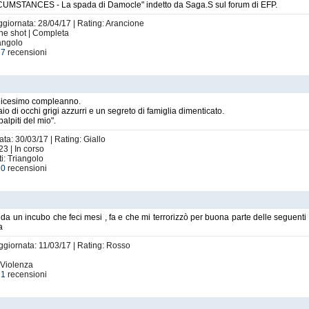
UMSTANCES - La spada di Damocle" indetto da Saga.S sul forum di EFP.
Aggiornata: 28/04/17 | Rating: Arancione
One shot | Completa
iangolo
e
7
recensioni
sedicesimo compleanno.
 di occhi grigi azzurri e un segreto di famiglia dimenticato.
alpiti del mio".
ata: 30/03/17 | Rating: Giallo
23 | In corso
i: Triangolo
e
0
recensioni
a da un incubo che feci mesi , fa e che mi terrorizzò per buona parte delle seguenti
a
Aggiornata: 11/03/17 | Rating: Rosso
 Violenza
e
1
recensioni