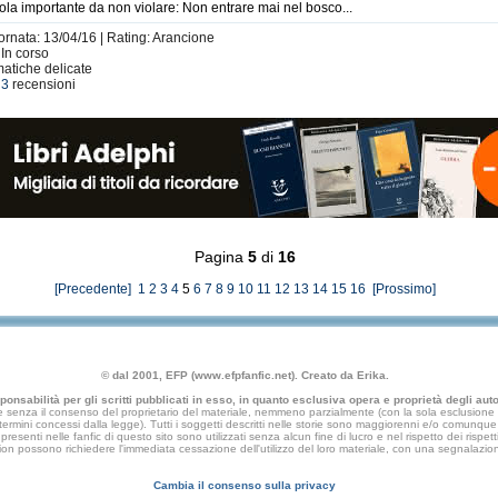
ola importante da non violare: Non entrare mai nel bosco...
iornata: 13/04/16 | Rating: Arancione
 In corso
matiche delicate
e
3
recensioni
Pagina
5
di
16
[Precedente]
1
2
3
4
5
6
7
8
9
10
11
12
13
14
15
16
[Prossimo]
© dal 2001, EFP (www.efpfanfic.net). Creato da Erika.
nsabilità per gli scritti pubblicati in esso, in quanto esclusiva opera e proprietà degli autor
 senza il consenso del proprietario del materiale, nemmeno parzialmente (con la sola esclusione di
e termini concessi dalla legge). Tutti i soggetti descritti nelle storie sono maggiorenni e/o comunque fi
presenti nelle fanfic di questo sito sono utilizzati senza alcun fine di lucro e nel rispetto dei rispetti
an fiction possono richiedere l'immediata cessazione dell'utilizzo del loro materiale, con una segna
Cambia il consenso sulla privacy