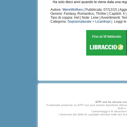
Ha solo dieci anni quando le viene data una reg
Autore:
WereWolfves
| Pubblicata: 07/12/15 | Agg
Genere: Fantasy, Romantico, Thriller | Capitoli: 4 |
Tipo di coppia: Het | Note: Lime | Avvertimenti: Te
Categoria:
Soprannaturale
>
Licantropi
| Leggi l
EFP non ha alcuna respo
Il materiale presente su EFP non può essere riprodotto altrove
limiti 
I personaggi e le situazioni 
I detentori dei diritti di copyright sfruttati nelle f