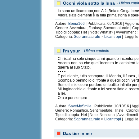
Occhi viola sotto la luna
-
Ultimo capi
Io sono un licantropo,non Alfa,Beta o Omga bens
Allora siate clementi è la mia prima storia e sper
Autore:
Bema166
| Pubblicata: 05/10/16 | Aggiorna
Genere: Avventura, Fantasy, Sovrannaturale | Capit
Tipo di coppia: Het | Note: What if? | Avvertimenti:
Categoria:
Soprannaturale
>
Licantropi
| Leggi l
I'm your
-
Ultimo capitolo
Christal ha solo cinque anni quando incontra per 
Ancora non sa che quell'incontro le cambierà la
guerra al suo Stato.
• • • •
E poi niente, tutto scompare: il Mondo, il fuoco , l
Scompaio perfino io di fronte a quegli occhi verd
Sento il mio cuore perdere un battito infinito per
Mi inginocchio di fronte a lei senza fiato e oss
a lei.
Ora e per sempre.
Autore:
SaveMySmile
| Pubblicata: 10/10/16 | Aggi
Genere: Romantico, Sentimentale, Triste | Capitoli:
Tipo di coppia: Het | Note: Nessuna | Avvertiment
Categoria:
Soprannaturale
>
Licantropi
| Leggi l
Das tier in mir