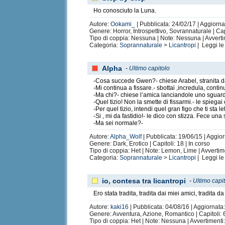
Ho conosciuto la Luna.
Autore:
Ookami_
| Pubblicata: 24/02/17 | Aggiorna
Genere: Horror, Introspettivo, Sovrannaturale | Cap
Tipo di coppia: Nessuna | Note: Nessuna | Avvertim
Categoria:
Soprannaturale
>
Licantropi
| Leggi l
Alpha
-
Ultimo capitolo
-Cosa succede Gwen?- chiese Arabel, stranita 
-Mi continua a fissare.- sbottai ,incredula, conti
-Ma chi?- chiese l’amica lanciandole uno sguar
-Quel tizio! Non la smette di fissarmi.- le spiega
-Per quel tizio, intendi quel gran figo che ti st
-Si , mi da fastidio!- le dico con stizza. Fece una
-Ma sei normale?-
Autore:
Alpha_Wolf
| Pubblicata: 19/06/15 | Aggio
Genere: Dark, Erotico | Capitoli: 18 | In corso
Tipo di coppia: Het | Note: Lemon, Lime | Avverti
Categoria:
Soprannaturale
>
Licantropi
| Leggi l
io, contesa tra licantropi
-
Ultimo capi
Ero stata tradita, tradita dai miei amici, tradita 
Autore:
kaki16
| Pubblicata: 04/08/16 | Aggiornata:
Genere: Avventura, Azione, Romantico | Capitoli: 6
Tipo di coppia: Het | Note: Nessuna | Avvertiment