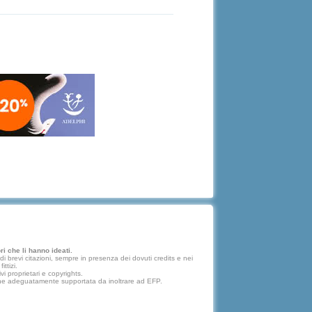
i che li hanno ideati.
 brevi citazioni, sempre in presenza dei dovuti credits e nei
ttizi.
vi proprietari e copyrights.
lazione adeguatamente supportata da inoltrare ad EFP.