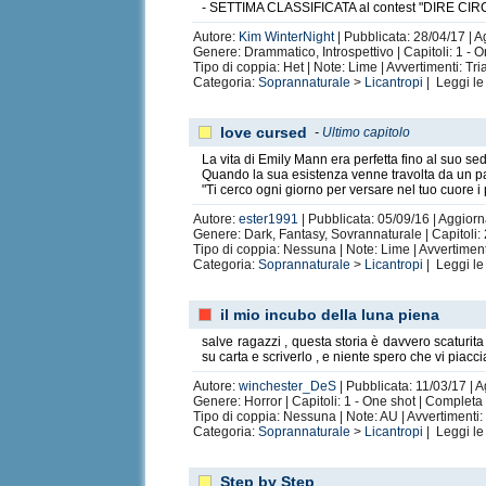
- SETTIMA CLASSIFICATA al contest "DIRE CIRC
Autore:
Kim WinterNight
| Pubblicata: 28/04/17 | 
Genere: Drammatico, Introspettivo | Capitoli: 1 - 
Tipo di coppia: Het | Note: Lime | Avvertimenti: Tr
Categoria:
Soprannaturale
>
Licantropi
| Leggi l
love cursed
-
Ultimo capitolo
La vita di Emily Mann era perfetta fino al suo 
Quando la sua esistenza venne travolta da un paio
"Ti cerco ogni giorno per versare nel tuo cuore i p
Autore:
ester1991
| Pubblicata: 05/09/16 | Aggiorn
Genere: Dark, Fantasy, Sovrannaturale | Capitoli: 
Tipo di coppia: Nessuna | Note: Lime | Avvertiment
Categoria:
Soprannaturale
>
Licantropi
| Leggi l
il mio incubo della luna piena
salve ragazzi , questa storia è davvero scaturit
su carta e scriverlo , e niente spero che vi piacci
Autore:
winchester_DeS
| Pubblicata: 11/03/17 | 
Genere: Horror | Capitoli: 1 - One shot | Completa
Tipo di coppia: Nessuna | Note: AU | Avvertimenti:
Categoria:
Soprannaturale
>
Licantropi
| Leggi l
Step by Step