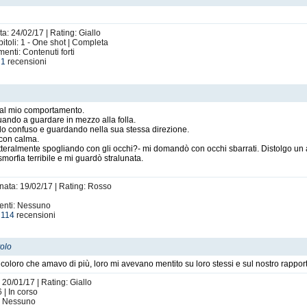
ta: 24/02/17 | Rating: Giallo
itoli: 1 - One shot | Completa
enti: Contenuti forti
e
1
recensioni
dal mio comportamento.
nuando a guardare in mezzo alla folla.
do confuso e guardando nella sua stessa direzione.
i con calma.
a letteralmente spogliando con gli occhi?- mi domandò con occhi sbarrati. Distolgo un 
 smorfia terribile e mi guardò stralunata.
rnata: 19/02/17 | Rating: Rosso
menti: Nessuno
e
114
recensioni
tolo
da coloro che amavo di più, loro mi avevano mentito su loro stessi e sul nostro rapport
 20/01/17 | Rating: Giallo
 | In corso
i: Nessuno