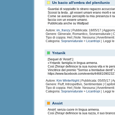
Un bacio all'ombra del plenilunio
Guardai di soppiatto lo strano ragazzo accucci
Scossi la testa , gli esseri umani erano morti e 
Come se avesse percepito la mia presenza il raga
faccia con un essere umano.
Pubblicata anche su Wattpad
Autore:
im_franzy
| Pubblicata: 18/05/17 | Aggiorna
Genere: Generale, Romantico, Sovrannaturale | Cap
Tipo di coppia: Het | Note: Nessuna | Avvertimenti
Categoria:
Soprannaturale
>
Licantropi
| Leggi l
Yntanik
[Sequel di 'Ansirt'.]
«Yntanik: famiglia in lingua armena.
Così Zhirayr definisce la sua nuova vita e le 
Vincitrice del premio "Sorriso a trentadue denti
https://www.facebook.com/events/44681090232
Autore:
Kim WinterNight
| Pubblicata: 05/05/17 | A
Genere: Fluff, Introspettivo, Sentimentale | Capitol
Tipo di coppia: Het | Note: Nessuna | Avvertiment
Categoria:
Soprannaturale
>
Licantropi
| Leggi l
Ansirt
Ansirt: senza cuore in lingua armena.
Così Zhirayr definisce la sua razza, il suo bran