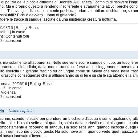
polizia della piccola cittadina di Beccles. A lui spetta il compito di risolvere l’i
vicino. Ma è proprio questo a renderlo insofferente e stranamente attivo, perché c
lui. Tuttavia gl’indizi sono talmente pochi da portare a dubitare di chiunque, se no
ssolubili? E chi è davvero l’uomo di ghiaccio?
ungere le tracce di sangue lasciate da una misteriosa creatura notturna.
30/08/16 | Rating: Rosso
li: 1 | In corso
ti: Contenuti forti
e
2
recensioni
, ma solamente all'apparenza. Nelle sue vene scorre sangue di lupo, un lupo feroc
branco, da lei odiato, dalla mente occulta e forse anche leggermente perversa ch
to però esercita un grande fascino su chiunque come su Moyra che vede nella tra
e drastiche conseguenze che si affliggeranno su di lei e su chi le sta attorno e la am
iornata: 20/06/16 | Rating: Rosso
: 5 | In corso
: Violenza
e
7
recensioni
ods
-
Ultimo capitolo
nsonne, scende le scale per prendere un bicchiere d'acqua e sente qualcuno gratta
 della notte. Ha solo sette anni quando, spinta dalla curiosità e dal bisogno di cap
compostamente e ricoperto di sangue. Ha solo sette anni quando incrocia quegli 
arla in ogni suo più piccolo gesto. Ha solo nove anni quando vede quel ragazzo 
el bosco innevato d'inverno.