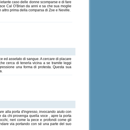
nquietante caso delle donne scomparse e di fare
onosce Cal O’Brian da anni e sa che sua moglie
n altro prima della comparsa di Zoe e Neville.
e ed assetato di sangue. A cercare di placare
e cerca di tenerla vicina a se tramite leggi
sgressione una forma di protesta. Questa sua
a.
re alla porta d'ingresso, invocando aiuto con
ire da chi provenga quella voce , apre la porta
occhi, neri come la pece e profondi come gli
andare via portando con sé una parte del suo