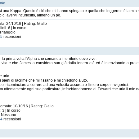
tolo
í una Kappa. Questo è ciò che mi hanno spiegato e quella che leggerete è la mia s
o di avervi incuriosito, almeno un pò.
ta: 24/10/16 | Rating: Giallo
oli: 6 | In corso
 Triangolo
e
5
recensioni
la prima volta l'Alpha che comanda il territorio dove vive.
 vita e che James la considera sua già dalla tenera età ed è intenzionato a prote
e urla.
i pieni di lacrime che mi fissano e mi chiedono aiuto.
 poi ricominciare a correre ad una velocità assurda e l'intero corpo rinvigorirsi.
ervo attentamente ogni suo particolare, infischiandomene di Edward che urla il mio
ornata: 10/10/16 | Rating: Giallo
 3 | In corso
i: Nessuno
e
4
recensioni