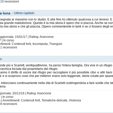
e
10
recensioni
la luna
-
Ultimo capitolo
gnata al massimo con lo studio. E alla fine ho ottenuto qualcosa a cui tenevo. E 
a grande maledizione. Questo è la mia storia è spero che vi piaccia. Anche se non 
mia storia e che gli piaccia. (Spero commenterete in tanti e se ci fossero degli e
Aggiornata: 15/01/17 | Rating: Arancione
 | In corso
timenti: Contenuti forti, Incompiuta, Triangolo
e
1
recensioni
lo
iste più e Scarlett, ventiquattrenne, ha perso l'intera famiglia. Ora vive in un rifugio
rarchica forzata dal proprietario del rifugio.
anno il diritto di uscire dal rifugio per raccogliere il più possibile cibo e altri b
one e si scoprono cose che per millenni erano solo leggende, storie create per spa
 si intrecciano continuamente nella vita di Scarlett costringendola a fare scelte che s
uerra
giornata: 20/12/16 | Rating: Arancione
 | In corso
| Avvertimenti: Contenuti forti, Tematiche delicate, Violenza
e
8
recensioni