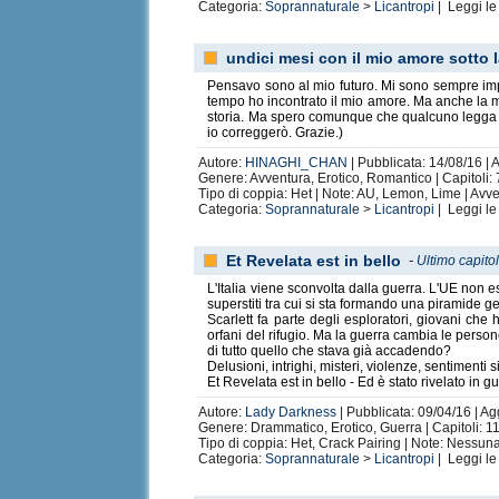
Categoria:
Soprannaturale
>
Licantropi
| Leggi l
undici mesi con il mio amore sotto 
Pensavo sono al mio futuro. Mi sono sempre impe
tempo ho incontrato il mio amore. Ma anche la mi
storia. Ma spero comunque che qualcuno legga la 
io correggerò. Grazie.)
Autore:
HINAGHI_CHAN
| Pubblicata: 14/08/16 | 
Genere: Avventura, Erotico, Romantico | Capitoli: 7
Tipo di coppia: Het | Note: AU, Lemon, Lime | Avver
Categoria:
Soprannaturale
>
Licantropi
| Leggi l
Et Revelata est in bello
-
Ultimo capito
L'Italia viene sconvolta dalla guerra. L'UE non es
superstiti tra cui si sta formando una piramide ge
Scarlett fa parte degli esploratori, giovani che h
orfani del rifugio. Ma la guerra cambia le pers
di tutto quello che stava già accadendo?
Delusioni, intrighi, misteri, violenze, sentimenti
Et Revelata est in bello - Ed è stato rivelato in g
Autore:
Lady Darkness
| Pubblicata: 09/04/16 | Ag
Genere: Drammatico, Erotico, Guerra | Capitoli: 11
Tipo di coppia: Het, Crack Pairing | Note: Nessuna 
Categoria:
Soprannaturale
>
Licantropi
| Leggi l