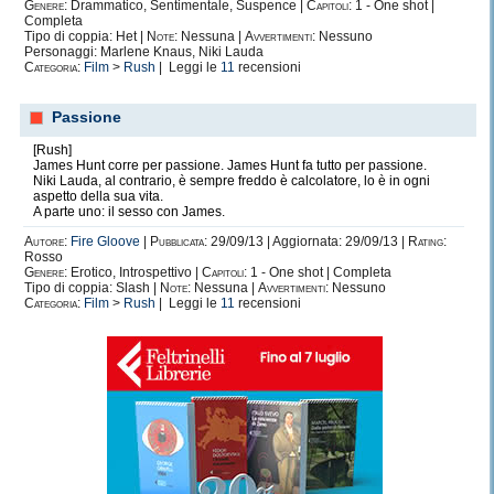
Genere:
Drammatico, Sentimentale, Suspence |
Capitoli:
1 - One shot |
Completa
Tipo di coppia: Het |
Note:
Nessuna |
Avvertimenti:
Nessuno
Personaggi: Marlene Knaus, Niki Lauda
Categoria:
Film
>
Rush
| Leggi le
11
recensioni
Passione
[Rush]
James Hunt corre per passione. James Hunt fa tutto per passione.
Niki Lauda, al contrario, è sempre freddo è calcolatore, lo è in ogni
aspetto della sua vita.
A parte uno: il sesso con James.
Autore:
Fire Gloove
|
Pubblicata:
29/09/13 | Aggiornata: 29/09/13 |
Rating:
Rosso
Genere:
Erotico, Introspettivo |
Capitoli:
1 - One shot | Completa
Tipo di coppia: Slash |
Note:
Nessuna |
Avvertimenti:
Nessuno
Categoria:
Film
>
Rush
| Leggi le
11
recensioni