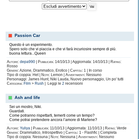
Passion Car
Questo è un esperimento.
Spero solo che vi piaccia e che vi farà incuriosire sempre di più.
buona lettura...Queen
Autore:
depa990
|
Pubblicata:
14/10/13 | Aggiornata: 14/10/13 |
Rating:
Rosso
Genere:
Azione, Drammatico, Erotico |
Capitoli:
1 | In corso
Tipo di coppia: Het |
Note:
Lemon |
Avvertimenti:
Nessuno
Personaggi: James Hunt, Niki Lauda, Nuovo personaggio, Un po' tutti
Categoria:
Film
>
Rush
| Leggi le
2
recensioni
Ash and life
Sei un mostro, Niki.
Guardati.
Come potranno rispettarti, temerti come un tempo?
Come potrai pretendere ancora l’amore di Marlene?
Autore:
Yuliya
|
Pubblicata:
11/10/13 | Aggiornata: 11/10/13 |
Rating:
Verde
Genere:
Drammatico, Introspettivo |
Capitoli:
1 - Flashfic | Completa
Tipo di coppia: Nessuna |
Note:
Nessuna |
Avvertimenti:
Nessuno