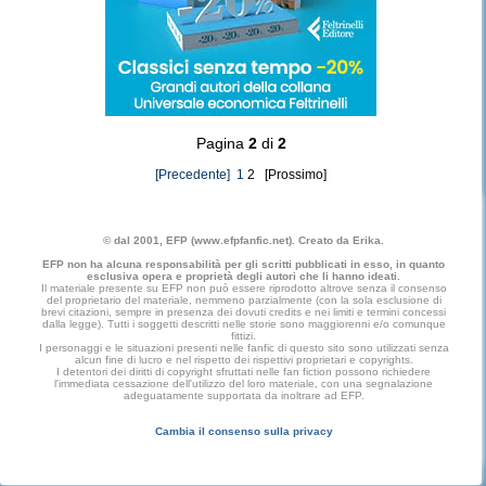
Pagina
2
di
2
[Precedente]
1
2 [Prossimo]
© dal 2001, EFP (www.efpfanfic.net). Creato da Erika.
EFP non ha alcuna responsabilità per gli scritti pubblicati in esso, in quanto
esclusiva opera e proprietà degli autori che li hanno ideati.
Il materiale presente su EFP non può essere riprodotto altrove senza il consenso
del proprietario del materiale, nemmeno parzialmente (con la sola esclusione di
brevi citazioni, sempre in presenza dei dovuti credits e nei limiti e termini concessi
dalla legge). Tutti i soggetti descritti nelle storie sono maggiorenni e/o comunque
fittizi.
I personaggi e le situazioni presenti nelle fanfic di questo sito sono utilizzati senza
alcun fine di lucro e nel rispetto dei rispettivi proprietari e copyrights.
I detentori dei diritti di copyright sfruttati nelle fan fiction possono richiedere
l'immediata cessazione dell'utilizzo del loro materiale, con una segnalazione
adeguatamente supportata da inoltrare ad EFP.
Cambia il consenso sulla privacy