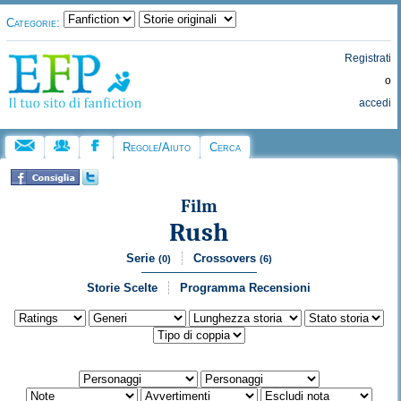
Categorie:
Registrati
o
accedi
Regole/Aiuto
Cerca
Film
Rush
Serie
Crossovers
(0)
(6)
Storie Scelte
Programma Recensioni