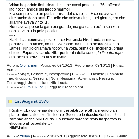
'«Non ho portato fiori. Neanche tu ne avevi portati nel '76.- affermò,
inginocchiandosi sul freddo marmo.[...]
Era sempre stato un perfezionista del cazzo, lui. E ce ne aveva da
dire anche dopo anni. E quello che voleva dirgli, quel giorno, era che
alla fine aveva vinto lui.
Hunt aveva perso la gara più grande, ma già da un po' la sua vita
non stava più in pole position.'
- - -
Flash-fic ambientata post-'76: l'ex Ferrarista Niki Lauda si ritrova a
parlare ad un amico, ad un avversario, ad un suo ricordo sbiadito.
James Hunt lo chiamava 'topo' una volta, prima dell'incidente, prima
di tutto. Eppure secondo Niki -per ironia della sorte-,
la fine del topo
era toccata senz'altro al suo rivale.
Autore:
GioTanner
|
Pubblicata:
09/10/13 | Aggiornata: 09/10/13 |
Rating:
Verde
Genere:
Angst, Generale, Introspettivo |
Capitoli:
1 - Flashfic | Completa
Tipo di coppia: Nessuna |
Note:
Nessuna |
Avvertimenti:
Nessuno
Personaggi: James Hunt, Niki Lauda
Categoria:
Film
>
Rush
| Leggi le
3
recensioni
1st August 1976
[Rush]«…La conferma dei nomi dei piloti coinvolti, arrivano pian
piano informazioni sull’incidente. Secondo le ricostruzioni tra i feriti ci
sarebbe anche Niki Lauda. L’austriaco sarebbe stato trasportato in
elicottero all’ospedale…»
Niki/Marlene
Autore:
Yuliya
|
Pubblicata:
30/09/13 | Aggiornata: 30/09/13 |
Rating:
Giallo