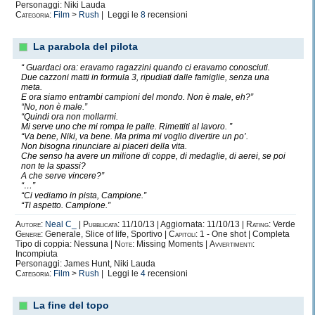
Personaggi: Niki Lauda
Categoria:
Film
>
Rush
| Leggi le
8
recensioni
La parabola del pilota
“ Guardaci ora: eravamo ragazzini quando ci eravamo conosciuti.
Due cazzoni matti in formula 3, ripudiati dalle famiglie, senza una
meta.
E ora siamo entrambi campioni del mondo. Non è male, eh?”
“No, non è male.”
“Quindi ora non mollarmi.
Mi serve uno che mi rompa le palle. Rimettiti al lavoro. ”
“Va bene, Niki, va bene. Ma prima mi voglio divertire un po’.
Non bisogna rinunciare ai piaceri della vita.
Che senso ha avere un milione di coppe, di medaglie, di aerei, se poi
non te la spassi?
A che serve vincere?”
“…”
“Ci vediamo in pista, Campione.”
“Ti aspetto. Campione.”
Autore:
Neal C_
|
Pubblicata:
11/10/13 | Aggiornata: 11/10/13 |
Rating:
Verde
Genere:
Generale, Slice of life, Sportivo |
Capitoli:
1 - One shot | Completa
Tipo di coppia: Nessuna |
Note:
Missing Moments |
Avvertimenti:
Incompiuta
Personaggi: James Hunt, Niki Lauda
Categoria:
Film
>
Rush
| Leggi le
4
recensioni
La fine del topo