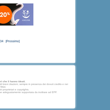
34
[Prossimo]
i che li hanno ideati.
 brevi citazioni, sempre in presenza dei dovuti credits e nei
ttizi.
vi proprietari e copyrights.
lazione adeguatamente supportata da inoltrare ad EFP.