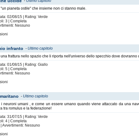
 che uccide
-
Ultimo capitolo
e "un pianeta ostile" che insieme non ci stanno male.
ata: 02/08/15 | Rating: Verde
oli: 3 | Completa
vertimenti: Nessuno
sioni
io infranto
-
Ultimo capitolo
no una frattura nello spazio che li riporta nell'universo dello specchio dove dovranno
ata: 01/08/15 | Rating: Giallo
oli: 5 | Completa
vertimenti: Nessuno
sioni
amaritano
-
Ultimo capitolo
ano i neuroni umani , e come un essere umano quando viene attaccato da una nave
a tra romulus e la federazione!
ata: 31/07/15 | Rating: Verde
oli: 4 | Completa
 | Avvertimenti: Nessuno
sioni