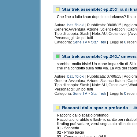
Star trek assemble: ep.25:l'ira di kh
Che fine a fatto khan dopo into darkness? Il suo
Autore:
batuffoloki
| Pubblicata: 08/08/15 | Aggiorn
Genere: Avventura, Azione, Science-fiction | Capit
Tipo di coppia: Slash | Note: AU, Cross-over | Av
Personaggi: Un po' tutti
Categoria:
Serie TV
>
Star Trek
| Leggi le
0
recen
Star trek assemble: ep.24:L' universo
sarebbe molto triste! Un clone impazzito di Sili
che l'ha condotto sulla retta via. La vita del cap
Autore:
batuffoloki
| Pubblicata: 07/08/15 | Aggiorn
Genere: Avventura, Azione, Science-fiction | Capit
Tipo di coppia: Slash | Note: AU, Cross-over, What
Personaggi: Un po' tutti
Categoria:
Serie TV
>
Star Trek
| Leggi le
0
recen
Racconti dallo spazio profondo
-
Ul
Racconti dallo spazio profondo
Raccolta di drabble e flash-fic scritte per i dra
Il rating può variare, verrà segnalato all’inizio del
01 - Scoperta
02 - Primo bacio
03 - Compagni di stanza (AU)