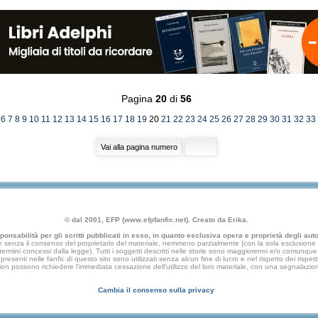
Pagina
20
di
56
6
7
8
9
10
11
12
13
14
15
16
17
18
19
20
21
22
23
24
25
26
27
28
29
30
31
32
33
© dal 2001, EFP (www.efpfanfic.net). Creato da Erika.
nsabilità per gli scritti pubblicati in esso, in quanto esclusiva opera e proprietà degli autor
 senza il consenso del proprietario del materiale, nemmeno parzialmente (con la sola esclusione di
e termini concessi dalla legge). Tutti i soggetti descritti nelle storie sono maggiorenni e/o comunque fi
presenti nelle fanfic di questo sito sono utilizzati senza alcun fine di lucro e nel rispetto dei rispetti
an fiction possono richiedere l'immediata cessazione dell'utilizzo del loro materiale, con una segna
Cambia il consenso sulla privacy