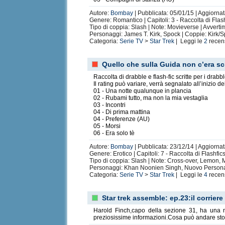
Autore:
Bombay
| Pubblicata: 05/01/15 | Aggiornat
Genere: Romantico | Capitoli: 3 - Raccolta di Flas
Tipo di coppia: Slash | Note: Movieverse | Avvert
Personaggi: James T. Kirk, Spock | Coppie: Kirk/
Categoria:
Serie TV
>
Star Trek
| Leggi le
2
recen
Quello che sulla Guida non c’era sc
Raccolta di drabble e flash-fic scritte per i dra
Il rating può variare, verrà segnalato all’inizio del
01 - Una notte qualunque in plancia
02 - Rubami tutto, ma non la mia vestaglia
03 - Incontri
04 - Di prima mattina
04 - Preferenze (AU)
05 - Morsi
06 - Era solo tè
Autore:
Bombay
| Pubblicata: 23/12/14 | Aggiorna
Genere: Erotico | Capitoli: 7 - Raccolta di Flashfi
Tipo di coppia: Slash | Note: Cross-over, Lemon,
Personaggi: Khan Noonien Singh, Nuovo Person
Categoria:
Serie TV
>
Star Trek
| Leggi le
4
recen
Star trek assemble: ep.23:il corriere
Harold Finch,capo della sezione 31, ha una m
preziosissime informazioni.Cosa può andare sto