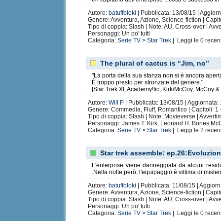
Autore:
batuffoloki
| Pubblicata: 13/08/15 | Aggiorn
Genere: Avventura, Azione, Science-fiction | Capit
Tipo di coppia: Slash | Note: AU, Cross-over | Av
Personaggi: Un po' tutti
Categoria:
Serie TV
>
Star Trek
| Leggi le
0
recen
The plural of cactus is “Jim, no”
"La porta della sua stanza non si è ancora aperta
È troppo presto per stronzate del genere."
[Star Trek XI; Academy!fic; Kirk/McCoy, McCoy & 
Autore:
Will P
| Pubblicata: 13/08/15 | Aggiornata: 
Genere: Commedia, Fluff, Romantico | Capitoli: 1
Tipo di coppia: Slash | Note: Movieverse | Avvert
Personaggi: James T. Kirk, Leonard H. Bones Mc
Categoria:
Serie TV
>
Star Trek
| Leggi le
2
recen
Star trek assemble: ep.26:Evoluzio
L'enterprise viene danneggiata da alcuni residu
.Nella notte,però, l'equipaggio è vittima di miste
Autore:
batuffoloki
| Pubblicata: 11/08/15 | Aggiorn
Genere: Avventura, Azione, Science-fiction | Capit
Tipo di coppia: Slash | Note: AU, Cross-over | Av
Personaggi: Un po' tutti
Categoria:
Serie TV
>
Star Trek
| Leggi le
0
recen