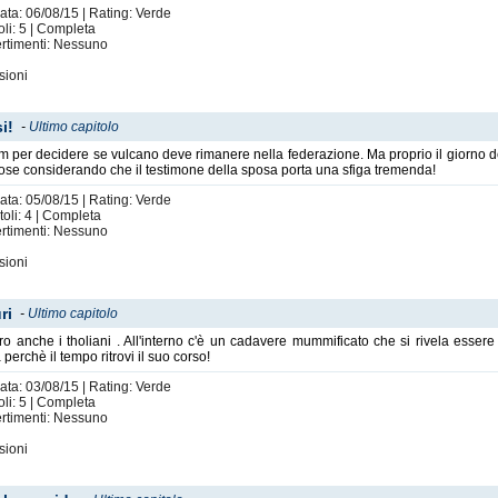
ata: 06/08/15 | Rating: Verde
oli: 5 | Completa
vertimenti: Nessuno
sioni
i!
-
Ultimo capitolo
um per decidere se vulcano deve rimanere nella federazione. Ma proprio il giorn
cose considerando che il testimone della sposa porta una sfiga tremenda!
ata: 05/08/15 | Rating: Verde
oli: 4 | Completa
vertimenti: Nessuno
sioni
ri
-
Ultimo capitolo
o anche i tholiani . All'interno c'è un cadavere mummificato che si rivela esser
perchè il tempo ritrovi il suo corso!
ata: 03/08/15 | Rating: Verde
oli: 5 | Completa
vertimenti: Nessuno
sioni