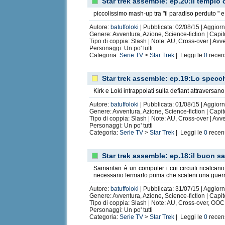
Star trek assemble: ep.20:il tempio
piccolissimo mash-up tra "il paradiso perduto " 
Autore:
batuffoloki
| Pubblicata: 02/08/15 | Aggiorn
Genere: Avventura, Azione, Science-fiction | Capit
Tipo di coppia: Slash | Note: AU, Cross-over | Av
Personaggi: Un po' tutti
Categoria:
Serie TV
>
Star Trek
| Leggi le
0
recen
Star trek assemble: ep.19:Lo specch
Kirk e Loki intrappolati sulla defiant attraversa
Autore:
batuffoloki
| Pubblicata: 01/08/15 | Aggiorn
Genere: Avventura, Azione, Science-fiction | Capit
Tipo di coppia: Slash | Note: AU, Cross-over | Av
Personaggi: Un po' tutti
Categoria:
Serie TV
>
Star Trek
| Leggi le
0
recen
Star trek assemble: ep.18:il buon s
Samaritan è un computer i cui circuiti ricalc
necessario fermarlo prima che scateni una guerr
Autore:
batuffoloki
| Pubblicata: 31/07/15 | Aggiorn
Genere: Avventura, Azione, Science-fiction | Capit
Tipo di coppia: Slash | Note: AU, Cross-over, OOC
Personaggi: Un po' tutti
Categoria:
Serie TV
>
Star Trek
| Leggi le
0
recen