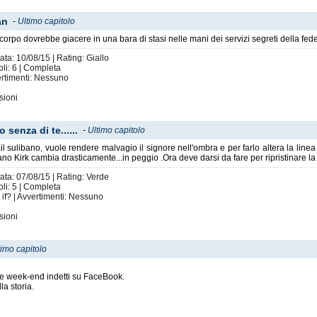
an
-
Ultimo capitolo
 corpo dovrebbe giacere in una bara di stasi nelle mani dei servizi segreti della fe
ata: 10/08/15 | Rating: Giallo
oli: 6 | Completa
vertimenti: Nessuno
sioni
 senza di te......
-
Ultimo capitolo
k,il sulibano, vuole rendere malvagio il signore nell'ombra e per farlo altera la l
itano Kirk cambia drasticamente...in peggio .Ora deve darsi da fare per ripristinare la
ata: 07/08/15 | Rating: Verde
oli: 5 | Completa
 if? | Avvertimenti: Nessuno
sioni
timo capitolo
bble week-end indetti su FaceBook.
la storia.