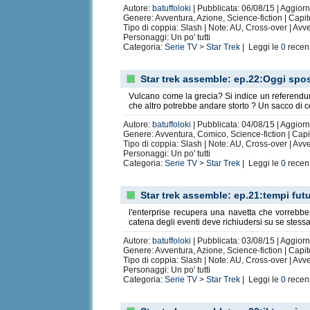
Autore:
batuffoloki
| Pubblicata: 06/08/15 | Aggiorn
Genere: Avventura, Azione, Science-fiction | Capit
Tipo di coppia: Slash | Note: AU, Cross-over | Av
Personaggi: Un po' tutti
Categoria:
Serie TV
>
Star Trek
| Leggi le
0
recen
Star trek assemble: ep.22:Oggi spos
Vulcano come la grecia? Si indice un referend
che altro potrebbe andare storto ? Un sacco di 
Autore:
batuffoloki
| Pubblicata: 04/08/15 | Aggiorn
Genere: Avventura, Comico, Science-fiction | Capit
Tipo di coppia: Slash | Note: AU, Cross-over | Av
Personaggi: Un po' tutti
Categoria:
Serie TV
>
Star Trek
| Leggi le
0
recen
Star trek assemble: ep.21:tempi futu
l'enterprise recupera una navetta che vorrebber
catena degli eventi deve richiudersi su se stessa 
Autore:
batuffoloki
| Pubblicata: 03/08/15 | Aggiorn
Genere: Avventura, Azione, Science-fiction | Capit
Tipo di coppia: Slash | Note: AU, Cross-over | Av
Personaggi: Un po' tutti
Categoria:
Serie TV
>
Star Trek
| Leggi le
0
recen