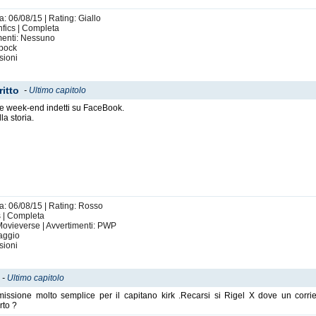
a: 06/08/15 | Rating: Giallo
hfics | Completa
imenti: Nessuno
Spock
sioni
ritto
-
Ultimo capitolo
bble week-end indetti su FaceBook.
la storia.
ta: 06/08/15 | Rating: Rosso
cs | Completa
 Movieverse | Avvertimenti: PWP
aggio
sioni
-
Ultimo capitolo
issione molto semplice per il capitano kirk .Recarsi si Rigel X dove un corri
rto ?