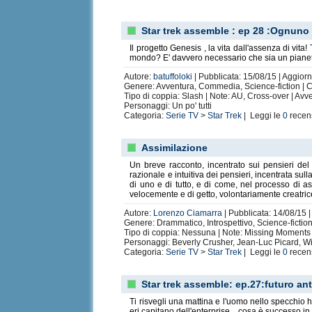
Star trek assemble : ep 28 :Ognuno 
Il progetto Genesis , la vita dall'assenza di vita! 
mondo? E' davvero necessario che sia un piane
Autore:
batuffoloki
| Pubblicata: 15/08/15 | Aggiorn
Genere: Avventura, Commedia, Science-fiction | Ca
Tipo di coppia: Slash | Note: AU, Cross-over | Av
Personaggi: Un po' tutti
Categoria:
Serie TV
>
Star Trek
| Leggi le
0
recen
Assimilazione
Un breve racconto, incentrato sui pensieri de
razionale e intuitiva dei pensieri, incentrata sul
di uno e di tutto, e di come, nel processo di a
velocemente e di getto, volontariamente creatric
Autore:
Lorenzo Ciamarra
| Pubblicata: 14/08/15 |
Genere: Drammatico, Introspettivo, Science-fiction 
Tipo di coppia: Nessuna | Note: Missing Moments 
Personaggi: Beverly Crusher, Jean-Luc Picard, Wi
Categoria:
Serie TV
>
Star Trek
| Leggi le
0
recen
Star trek assemble: ep.27:futuro ant
Ti risvegli una mattina e l'uomo nello specchio 
eri capitano dell'enterprise ...cosa è successo i