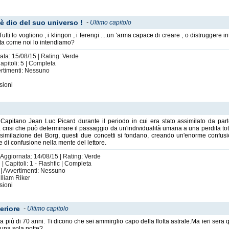
è dio del suo universo !
-
Ultimo capitolo
Tutti lo vogliono , i klingon , i ferengi ....un 'arma capace di creare , o distruggere i
ta come noi lo intendiamo?
ata: 15/08/15 | Rating: Verde
pitoli: 5 | Completa
vertimenti: Nessuno
sioni
l Capitano Jean Luc Picard durante il periodo in cui era stato assimilato da pa
la crisi che può determinare il passaggio da un'individualità umana a una perdita tota
ssimilazione dei Borg, questi due concetti si fondano, creando un'enorme confusio
e di confusione nella mente del lettore.
 Aggiornata: 14/08/15 | Rating: Verde
| Capitoli: 1 - Flashfic | Completa
| Avvertimenti: Nessuno
lliam Riker
sioni
eriore
-
Ultimo capitolo
ha più di 70 anni. Ti dicono che sei ammirglio capo della flotta astrale.Ma ieri ser
n una sola notte?