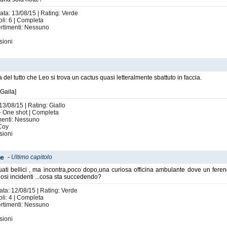
ata: 13/08/15 | Rating: Verde
oli: 6 | Completa
vertimenti: Nessuno
sioni
 del tutto che Leo si trova un cactus quasi letteralmente sbattuto in faccia.
Gaila]
13/08/15 | Rating: Giallo
 - One shot | Completa
imenti: Nessuno
Coy
sioni
ne
-
Ultimo capitolo
ati bellici , ma incontra,poco dopo,una curiosa officina ambulante dove un ferengi
riosi incidenti ...cosa sta succedendo?
ata: 12/08/15 | Rating: Verde
oli: 4 | Completa
vertimenti: Nessuno
sioni