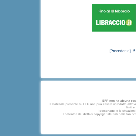
[Precedente]
5
EFP non ha alcuna respo
Il materiale presente su EFP non può essere riprodotto altrove
limiti 
I personaggi e le situazioni 
I detentori dei diritti di copyright sfruttati nelle f