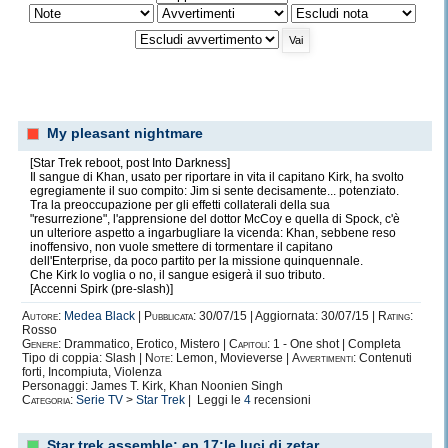
My pleasant nightmare
[Star Trek reboot, post Into Darkness]
Il sangue di Khan, usato per riportare in vita il capitano Kirk, ha svolto
egregiamente il suo compito: Jim si sente decisamente... potenziato.
Tra la preoccupazione per gli effetti collaterali della sua
"resurrezione", l'apprensione del dottor McCoy e quella di Spock, c'è
un ulteriore aspetto a ingarbugliare la vicenda: Khan, sebbene reso
inoffensivo, non vuole smettere di tormentare il capitano
dell'Enterprise, da poco partito per la missione quinquennale.
Che Kirk lo voglia o no, il sangue esigerà il suo tributo.
[Accenni Spirk (pre-slash)]
Autore:
Medea Black
|
Pubblicata:
30/07/15 | Aggiornata: 30/07/15 |
Rating:
Rosso
Genere:
Drammatico, Erotico, Mistero |
Capitoli:
1 - One shot | Completa
Tipo di coppia: Slash |
Note:
Lemon, Movieverse |
Avvertimenti:
Contenuti
forti, Incompiuta, Violenza
Personaggi: James T. Kirk, Khan Noonien Singh
Categoria:
Serie TV
>
Star Trek
| Leggi le
4
recensioni
Star trek assemble: ep.17:le luci di zetar