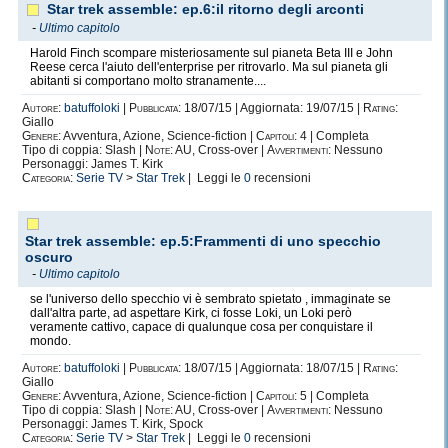
Star trek assemble: ep.6:il ritorno degli arconti
-
Ultimo capitolo
Harold Finch scompare misteriosamente sul pianeta Beta III e John
Reese cerca l'aiuto dell'enterprise per ritrovarlo. Ma sul pianeta gli
abitanti si comportano molto stranamente....
Autore:
batuffoloki
|
Pubblicata:
18/07/15 | Aggiornata: 19/07/15 |
Rating:
Giallo
Genere:
Avventura, Azione, Science-fiction |
Capitoli:
4 | Completa
Tipo di coppia: Slash |
Note:
AU, Cross-over |
Avvertimenti:
Nessuno
Personaggi: James T. Kirk
Categoria:
Serie TV
>
Star Trek
| Leggi le
0
recensioni
Star trek assemble: ep.5:Frammenti di uno specchio
oscuro
-
Ultimo capitolo
se l'universo dello specchio vi è sembrato spietato , immaginate se
dall'altra parte, ad aspettare Kirk, ci fosse Loki, un Loki però
veramente cattivo, capace di qualunque cosa per conquistare il
mondo.
Autore:
batuffoloki
|
Pubblicata:
18/07/15 | Aggiornata: 18/07/15 |
Rating:
Giallo
Genere:
Avventura, Azione, Science-fiction |
Capitoli:
5 | Completa
Tipo di coppia: Slash |
Note:
AU, Cross-over |
Avvertimenti:
Nessuno
Personaggi: James T. Kirk, Spock
Categoria:
Serie TV
>
Star Trek
| Leggi le
0
recensioni