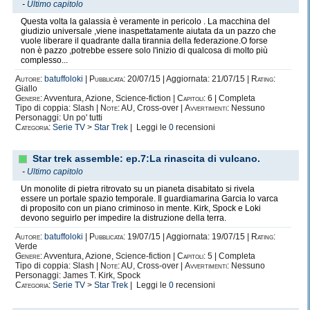
-
Ultimo capitolo
Questa volta la galassia è veramente in pericolo . La macchina del
giudizio universale ,viene inaspettatamente aiutata da un pazzo che
vuole liberare il quadrante dalla tirannia della federazione.O forse
non è pazzo ,potrebbe essere solo l'inizio di qualcosa di molto più
complesso...
Autore:
batuffoloki
|
Pubblicata:
20/07/15 | Aggiornata: 21/07/15 |
Rating:
Giallo
Genere:
Avventura, Azione, Science-fiction |
Capitoli:
6 | Completa
Tipo di coppia: Slash |
Note:
AU, Cross-over |
Avvertimenti:
Nessuno
Personaggi: Un po' tutti
Categoria:
Serie TV
>
Star Trek
| Leggi le
0
recensioni
Star trek assemble: ep.7:La rinascita di vulcano.
-
Ultimo capitolo
Un monolite di pietra ritrovato su un pianeta disabitato si rivela
essere un portale spazio temporale. Il guardiamarina Garcia lo varca
di proposito con un piano criminoso in mente. Kirk, Spock e Loki
devono seguirlo per impedire la distruzione della terra.
Autore:
batuffoloki
|
Pubblicata:
19/07/15 | Aggiornata: 19/07/15 |
Rating:
Verde
Genere:
Avventura, Azione, Science-fiction |
Capitoli:
5 | Completa
Tipo di coppia: Slash |
Note:
AU, Cross-over |
Avvertimenti:
Nessuno
Personaggi: James T. Kirk, Spock
Categoria:
Serie TV
>
Star Trek
| Leggi le
0
recensioni