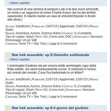
-
Ultimo capitolo
Nei cunicoli di una miniera di pergium Loki si fa due nuovi amichetti ,
un horta e un ragazzino di nome Charlie Evans che ha dei terribili
superpoteri .E intanto risolve un caso di omicidio!(Spoiler in fondo
alla storia.)
Autore:
batuffoloki
|
Pubblicata:
23/07/15 | Aggiornata: 23/07/15 |
Rating:
Giallo
Genere:
Avventura, Azione, Science-fiction |
Capitoli:
4 | Completa
Tipo di coppia: Slash |
Note:
AU, Cross-over, OOC |
Avvertimenti:
Nessuno
Personaggi: Un po' tutti
Categoria:
Serie TV
>
Star Trek
| Leggi le
0
recensioni
Star trek assemble: ep.9:Omicidio subliminale
-
Ultimo capitolo
L'ammiraglio Eastman sta per essere eletto ammiraglio capo della
flotta astrale ,ma viene barbaramente ucciso. Il colpevole è l'uomo
più onesto del mondo .Cosa l'ha trasformato in un killler?
Autore:
batuffoloki
|
Pubblicata:
22/07/15 | Aggiornata: 22/07/15 |
Rating:
Giallo
Genere:
Avventura, Azione, Science-fiction |
Capitoli:
5 | Completa
Tipo di coppia: Slash |
Note:
AU, Cross-over |
Avvertimenti:
Nessuno
Personaggi: Un po' tutti
Categoria:
Serie TV
>
Star Trek
| Leggi le
0
recensioni
Star trek assemble: ep.8:il giorno del giudizio