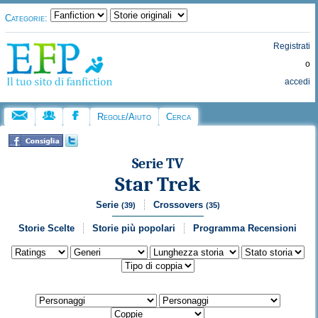
Categorie:
Registrati
o
accedi
Regole/Aiuto
Cerca
Serie TV
Star Trek
Serie
Crossovers
(39)
(35)
Storie Scelte
Storie più popolari
Programma Recensioni