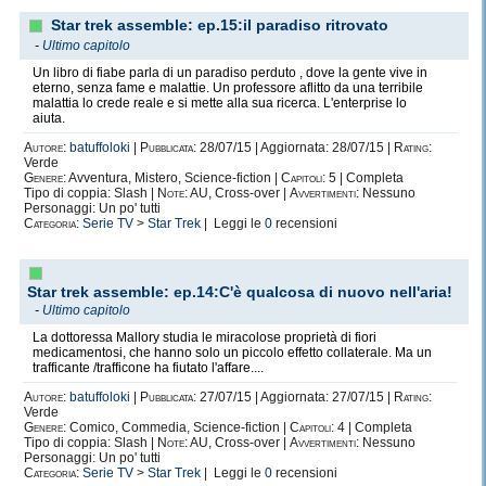
Star trek assemble: ep.15:il paradiso ritrovato
-
Ultimo capitolo
Un libro di fiabe parla di un paradiso perduto , dove la gente vive in
eterno, senza fame e malattie. Un professore aflitto da una terribile
malattia lo crede reale e si mette alla sua ricerca. L'enterprise lo
aiuta.
Autore:
batuffoloki
|
Pubblicata:
28/07/15 | Aggiornata: 28/07/15 |
Rating:
Verde
Genere:
Avventura, Mistero, Science-fiction |
Capitoli:
5 | Completa
Tipo di coppia: Slash |
Note:
AU, Cross-over |
Avvertimenti:
Nessuno
Personaggi: Un po' tutti
Categoria:
Serie TV
>
Star Trek
| Leggi le
0
recensioni
Star trek assemble: ep.14:C'è qualcosa di nuovo nell'aria!
-
Ultimo capitolo
La dottoressa Mallory studia le miracolose proprietà di fiori
medicamentosi, che hanno solo un piccolo effetto collaterale. Ma un
trafficante /trafficone ha fiutato l'affare....
Autore:
batuffoloki
|
Pubblicata:
27/07/15 | Aggiornata: 27/07/15 |
Rating:
Verde
Genere:
Comico, Commedia, Science-fiction |
Capitoli:
4 | Completa
Tipo di coppia: Slash |
Note:
AU, Cross-over |
Avvertimenti:
Nessuno
Personaggi: Un po' tutti
Categoria:
Serie TV
>
Star Trek
| Leggi le
0
recensioni