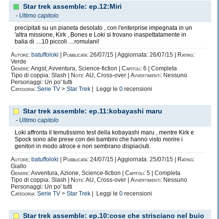
Star trek assemble: ep.12:Miri
-
Ultimo capitolo
precipitati su un pianeta desolato , con l'enterprise impegnata in un
'altra missione, Kirk , Bones e Loki si trovano inaspettatamente in
balia di ....10 piccoli ....romulani!
Autore:
batuffoloki
|
Pubblicata:
26/07/15 | Aggiornata: 26/07/15 |
Rating:
Verde
Genere:
Angst, Avventura, Science-fiction |
Capitoli:
6 | Completa
Tipo di coppia: Slash |
Note:
AU, Cross-over |
Avvertimenti:
Nessuno
Personaggi: Un po' tutti
Categoria:
Serie TV
>
Star Trek
| Leggi le
0
recensioni
Star trek assemble: ep.11:kobayashi maru
-
Ultimo capitolo
Loki affronta il temutissimo test della kobayashi maru , mentre Kirk e
Spock sono alle prese con dei bambini che hanno visto morire i
genitori in modo atroce e non sembrano dispiaciuti.
Autore:
batuffoloki
|
Pubblicata:
24/07/15 | Aggiornata: 25/07/15 |
Rating:
Giallo
Genere:
Avventura, Azione, Science-fiction |
Capitoli:
5 | Completa
Tipo di coppia: Slash |
Note:
AU, Cross-over |
Avvertimenti:
Nessuno
Personaggi: Un po' tutti
Categoria:
Serie TV
>
Star Trek
| Leggi le
0
recensioni
Star trek assemble: ep.10:cose che strisciano nel buio