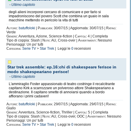
-
Ultimo capitolo
degli alieni incorporei cercano di comunicare e per farlo si
impadroniscono del povero Scott che combina un guaio in sala
macchine mettendo in pericolo la vita di tutti
Autore:
batuffoloki
|
Pubblicata:
30/07/15 | Aggiornata: 30/07/15 |
Rating:
Verde
Genere:
Avventura, Azione, Science-fiction |
Capitoli:
4 | Completa
Tipo di coppia: Slash |
Note:
AU, Cross-over |
Avvertimenti:
Nessuno
Personaggi: Un po' tutti
Categoria:
Serie TV
>
Star Trek
| Leggi le
0
recensioni
Star trek assemble: ep.16:chi di shakespeare ferisce in
modo shakespeariano perisce!
-
Ultimo capitolo
L'ammiraglio Foster appassionato di teatro costringe il recalcitrante
capitano Kirk a scarrozzare un polveroso attore Shakespeariano a
destinazione. Il capitano smette di annoiarsi quando a bordo
affiorano i primi cadaveri!
Autore:
batuffoloki
|
Pubblicata:
29/07/15 | Aggiornata: 29/07/15 |
Rating:
Giallo
Genere:
Avventura, Science-fiction, Thriller |
Capitoli:
5 | Completa
Tipo di coppia: Slash |
Note:
AU, Cross-over, OOC |
Avvertimenti:
Nessuno
Personaggi: Un po' tutti
Categoria:
Serie TV
>
Star Trek
| Leggi le
0
recensioni