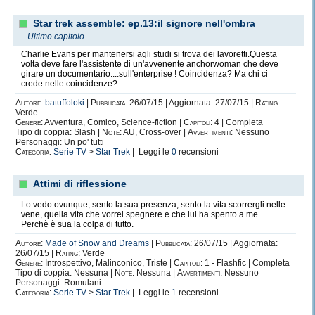
Star trek assemble: ep.13:il signore nell'ombra
-
Ultimo capitolo
Charlie Evans per mantenersi agli studi si trova dei lavoretti.Questa
volta deve fare l'assistente di un'avvenente anchorwoman che deve
girare un documentario....sull'enterprise ! Coincidenza? Ma chi ci
crede nelle coincidenze?
Autore:
batuffoloki
|
Pubblicata:
26/07/15 | Aggiornata: 27/07/15 |
Rating:
Verde
Genere:
Avventura, Comico, Science-fiction |
Capitoli:
4 | Completa
Tipo di coppia: Slash |
Note:
AU, Cross-over |
Avvertimenti:
Nessuno
Personaggi: Un po' tutti
Categoria:
Serie TV
>
Star Trek
| Leggi le
0
recensioni
Attimi di riflessione
Lo vedo ovunque, sento la sua presenza, sento la vita scorrergli nelle
vene, quella vita che vorrei spegnere e che lui ha spento a me.
Perchè è sua la colpa di tutto.
Autore:
Made of Snow and Dreams
|
Pubblicata:
26/07/15 | Aggiornata:
26/07/15 |
Rating:
Verde
Genere:
Introspettivo, Malinconico, Triste |
Capitoli:
1 - Flashfic | Completa
Tipo di coppia: Nessuna |
Note:
Nessuna |
Avvertimenti:
Nessuno
Personaggi: Romulani
Categoria:
Serie TV
>
Star Trek
| Leggi le
1
recensioni