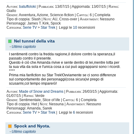
Autore:
batuffoloki
|
Pubblicata:
13/07/15 | Aggiornata: 13/07/15 |
Rating:
Giallo
Genere:
Avventura, Azione, Science-fiction |
Capitoli:
6 | Completa
Tipo di coppia: Slash |
Note:
AU, Cross-over |
Avvertimenti:
Nessuno
Personaggi: James T. Kirk, Spock
Categoria:
Serie TV
>
Star Trek
| Leggi le
10
recensioni
Nel tunnel della vita
-
Ultimo capitolo
I sentimenti contro la fredda ragione,il dolore contro la speranza,il
passato contro il presente.
Questo è ciò che Amanda rivive e sente dentro di lei,mentre lotta per
la sua vita da sola e l'unica cosa a cui può aggrapparsi sono i ricordi.
****
Prima mia fanfiction su Star Trek!Ovviamente se ci sono differenze
sul comportamento dei personaggi(cosa sicura)vi prego di
scusarmi,col tempo imparerò!
Autore:
Made of Snow and Dreams
|
Pubblicata:
26/03/15 | Aggiornata:
01/07/15 |
Rating:
Verde
Genere:
Sentimentale, Slice of life |
Capitoli:
6 | Completa
Tipo di coppia: Het |
Note:
Nessuna |
Avvertimenti:
Nessuno
Personaggi: Amanda, Sarek
Categoria:
Serie TV
>
Star Trek
| Leggi le
6
recensioni
Spock and Nyota.
-
Ultimo capitolo