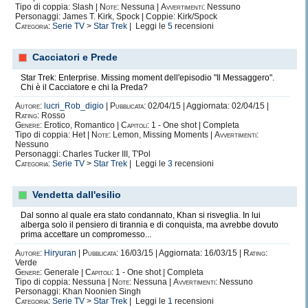
Tipo di coppia: Slash |
Note:
Nessuna |
Avvertimenti:
Nessuno
Personaggi: James T. Kirk, Spock | Coppie: Kirk/Spock
Categoria:
Serie TV
>
Star Trek
| Leggi le
5
recensioni
Cacciatori e Prede
Star Trek: Enterprise. Missing moment dell'episodio "Il Messaggero".
Chi è il Cacciatore e chi la Preda?
Autore:
lucri_Rob_digio
|
Pubblicata:
02/04/15 | Aggiornata: 02/04/15 |
Rating:
Rosso
Genere:
Erotico, Romantico |
Capitoli:
1 - One shot | Completa
Tipo di coppia: Het |
Note:
Lemon, Missing Moments |
Avvertimenti:
Nessuno
Personaggi: Charles Tucker III, T'Pol
Categoria:
Serie TV
>
Star Trek
| Leggi le
3
recensioni
Vendetta dall'esilio
Dal sonno al quale era stato condannato, Khan si risveglia. In lui
alberga solo il pensiero di tirannia e di conquista, ma avrebbe dovuto
prima accettare un compromesso...
Autore:
Hiryuran
|
Pubblicata:
16/03/15 | Aggiornata: 16/03/15 |
Rating:
Verde
Genere:
Generale |
Capitoli:
1 - One shot | Completa
Tipo di coppia: Nessuna |
Note:
Nessuna |
Avvertimenti:
Nessuno
Personaggi: Khan Noonien Singh
Categoria:
Serie TV
>
Star Trek
| Leggi le
1
recensioni