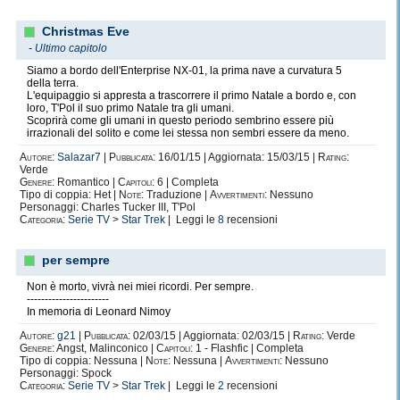
Christmas Eve
-
Ultimo capitolo
Siamo a bordo dell'Enterprise NX-01, la prima nave a curvatura 5
della terra.
L'equipaggio si appresta a trascorrere il primo Natale a bordo e, con
loro, T'Pol il suo primo Natale tra gli umani.
Scoprirà come gli umani in questo periodo sembrino essere più
irrazionali del solito e come lei stessa non sembri essere da meno.
Autore:
Salazar7
|
Pubblicata:
16/01/15 | Aggiornata: 15/03/15 |
Rating:
Verde
Genere:
Romantico |
Capitoli:
6 | Completa
Tipo di coppia: Het |
Note:
Traduzione |
Avvertimenti:
Nessuno
Personaggi: Charles Tucker III, T'Pol
Categoria:
Serie TV
>
Star Trek
| Leggi le
8
recensioni
per sempre
Non è morto, vivrà nei miei ricordi. Per sempre.
-----------------------
In memoria di Leonard Nimoy
Autore:
g21
|
Pubblicata:
02/03/15 | Aggiornata: 02/03/15 |
Rating:
Verde
Genere:
Angst, Malinconico |
Capitoli:
1 - Flashfic | Completa
Tipo di coppia: Nessuna |
Note:
Nessuna |
Avvertimenti:
Nessuno
Personaggi: Spock
Categoria:
Serie TV
>
Star Trek
| Leggi le
2
recensioni