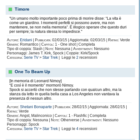
Timore
"Un umano molto importante poco prima di morire disse: “La vita è
come un giardino. I momenti perfetti si possono avere, ma non
mantenere, se non nella memoria”. È illogico sperare che questo duri
per sempre; la natura stessa lo impedisce."
Autore:
Eridani
|
Pubblicata:
02/03/15 | Aggiornata: 02/03/15 |
Rating:
Verde
Genere:
Romantico |
Capitoli:
1 - One shot | Completa
Tipo di coppia: Slash |
Note:
Nessuna |
Avvertimenti:
Nessuno
Personaggi: James T. Kirk, Spock | Coppie: Kirk/Spock
Categoria:
Serie TV
>
Star Trek
| Leggi le
2
recensioni
One To Beam Up
[In memoria di Leonard Nimoy]
“E così è il momento” mormorò Nimoy.
Spock si accertò che non stesse parlando con qualcun altro, ma la
stanza da letto in quella bella casa a Los Angeles non vantava la
presenza di nessun altro.
Autore:
Shetani Bonaparte
|
Pubblicata:
28/02/15 | Aggiornata: 28/02/15 |
Rating:
Verde
Genere:
Angst, Malinconico |
Capitoli:
1 - Flashfic | Completa
Tipo di coppia: Nessuna |
Note:
Otherverse |
Avvertimenti:
Nessuno
Personaggi: Spock
Categoria:
Serie TV
>
Star Trek
| Leggi le
4
recensioni