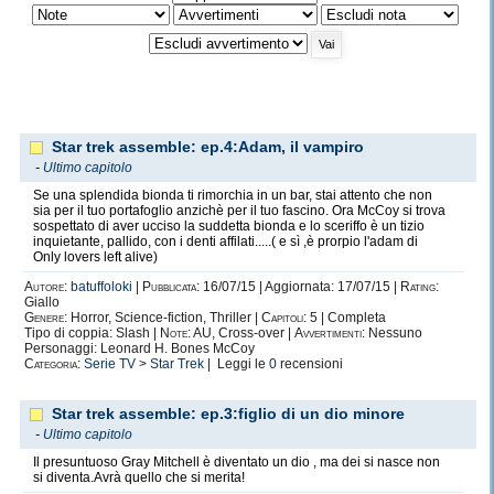
Star trek assemble: ep.4:Adam, il vampiro
-
Ultimo capitolo
Se una splendida bionda ti rimorchia in un bar, stai attento che non
sia per il tuo portafoglio anzichè per il tuo fascino. Ora McCoy si trova
sospettato di aver ucciso la suddetta bionda e lo sceriffo è un tizio
inquietante, pallido, con i denti affilati.....( e sì ,è prorpio l'adam di
Only lovers left alive)
Autore:
batuffoloki
|
Pubblicata:
16/07/15 | Aggiornata: 17/07/15 |
Rating:
Giallo
Genere:
Horror, Science-fiction, Thriller |
Capitoli:
5 | Completa
Tipo di coppia: Slash |
Note:
AU, Cross-over |
Avvertimenti:
Nessuno
Personaggi: Leonard H. Bones McCoy
Categoria:
Serie TV
>
Star Trek
| Leggi le
0
recensioni
Star trek assemble: ep.3:figlio di un dio minore
-
Ultimo capitolo
Il presuntuoso Gray Mitchell è diventato un dio , ma dei si nasce non
si diventa.Avrà quello che si merita!