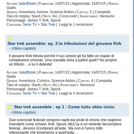
Autore:
batuffoloki
|
Pubblicata:
15/07/15 | Aggiornata: 15/07/15 |
Rating:
Giallo
Genere:
Avventura, Azione, Science-fiction |
Capitoli:
5 | Completa
Tipo di coppia: Slash |
Note:
AU, Cross-over |
Avvertimenti:
Nessuno
Personaggi: James T. Kirk, Spock
Categoria:
Serie TV
>
Star Trek
| Leggi le
1
recensioni
Star trek assemble: ep. 2:le tribolazioni del giovane Kirk
-
Ultimo capitolo
Il giovane Kirk tribola perchè il suo amore gli ha fatto un regalo di
compleanno orrendo. Una cravatta viola a pallini gialli? No proprio
un tribolo.....e lui li detesta!
Autore:
batuffoloki
|
Pubblicata:
14/07/15 | Aggiornata: 14/07/15 |
Rating:
Giallo
Genere:
Avventura, Comico, Science-fiction |
Capitoli:
4 | Completa
Tipo di coppia: Slash |
Note:
AU |
Avvertimenti:
Nessuno
Personaggi: James T. Kirk, Spock
Categoria:
Serie TV
>
Star Trek
| Leggi le
5
recensioni
Star trek assemble : ep 1 : Come tutto ebbe inizio
-
Ultimo capitolo
Due scienziati federali vengono rapiti dai pirati di orione che vogliono
rivenderli come schiavi. Kirk ,Spock, McCoy e un molesto faccendiere
ferengi , devono ricomprarli all'asta . Ma non è l'unico lotto
interessante che troveranno a quell'asta....