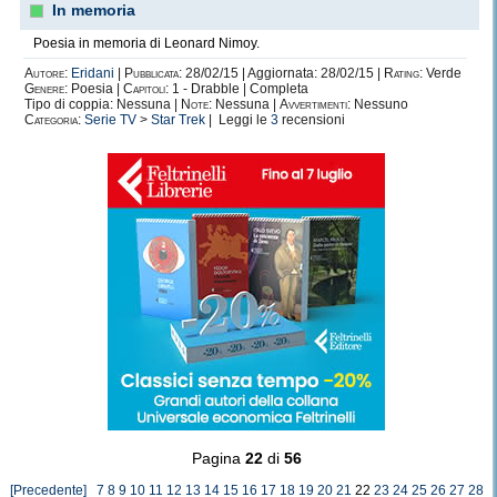
In memoria
Poesia in memoria di Leonard Nimoy.
Autore:
Eridani
|
Pubblicata:
28/02/15 | Aggiornata: 28/02/15 |
Rating:
Verde
Genere:
Poesia |
Capitoli:
1 - Drabble | Completa
Tipo di coppia: Nessuna |
Note:
Nessuna |
Avvertimenti:
Nessuno
Categoria:
Serie TV
>
Star Trek
| Leggi le
3
recensioni
Pagina
22
di
56
[Precedente]
7
8
9
10
11
12
13
14
15
16
17
18
19
20
21
22
23
24
25
26
27
28