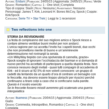
Autore:
Eridani
|
Pubblicata:
24/05/15 | Aggiornata: 24/05/15 |
Rating:
Verde
Genere:
Romantico |
Capitoli:
1 - One shot | Completa
Tipo di coppia: Slash |
Note:
Nessuna |
Avvertimenti:
Nessuno
Personaggi: James T. Kirk, Leonard H. Bones McCoy, Spock | Coppie:
Kirk/Spock
Categoria:
Serie TV
>
Star Trek
| Leggi le
1
recensioni
Two reflections into one
STORIA DA REVISIONARE
La festa di compleanno del suo migliore amico e Spock riesce a
contare almeno ventidue buoni motivi per non andarci.
L’unica ragione per cui accetta l’invito ha i capelli biondi, due occhi
che non promettono niente di buono e un’ammirevole
determinazione nel rovinargli la serata.
«Un MilkyWay tiepido con una spolverata di cannella, grazie»
Spock sceglie di ignorare l’occhiataccia del barman e si domanda di
nuovo perché ha accettato di partecipare a quella stupida festa. Non
conosce nessuno degli invitati - quasi tutti compagni di accademia di
Kirk - ed è sicuro al 92.5% di non volerli conoscere: un gruppo di
cadetti sta tentando da un quarto d’ora di centrare un bersaglio con
le freccette, ma devono essere troppo ubriachi per riuscirci perché
continuano a tirare colpi a caso che si conficcano sulla parete.
Questo è il nostro esercito
Se le freccette fossero missili avremmo già scatenato una guerra
intergalattica
Autore:
Itsamess
|
Pubblicata:
20/04/15 | Aggiornata: 20/04/15 |
Rating:
Giallo
Genere:
Commedia, Introspettivo, Romantico |
Capitoli:
1 - One shot |
Completa