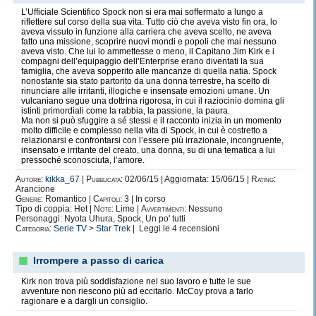
L’Ufficiale Scientifico Spock non si era mai soffermato a lungo a
riflettere sul corso della sua vita. Tutto ciò che aveva visto fin ora, lo
aveva vissuto in funzione alla carriera che aveva scelto, ne aveva
fatto una missione, scoprire nuovi mondi e popoli che mai nessuno
aveva visto. Che lui lo ammettesse o meno, il Capitano Jim Kirk e i
compagni dell’equipaggio dell’Enterprise erano diventati la sua
famiglia, che aveva sopperito alle mancanze di quella natia. Spock
nonostante sia stato partorito da una donna terrestre, ha scelto di
rinunciare alle irritanti, illogiche e insensate emozioni umane. Un
vulcaniano segue una dottrina rigorosa, in cui il raziocinio domina gli
istinti primordiali come la rabbia, la passione, la paura.
Ma non si può sfuggire a sé stessi e il racconto inizia in un momento
molto difficile e complesso nella vita di Spock, in cui è costretto a
relazionarsi e confrontarsi con l’essere più irrazionale, incongruente,
insensato e irritante del creato, una donna, su di una tematica a lui
pressoché sconosciuta, l’amore.
Autore:
kikka_67
|
Pubblicata:
02/06/15 | Aggiornata: 15/06/15 |
Rating:
Arancione
Genere:
Romantico |
Capitoli:
3 | In corso
Tipo di coppia: Het |
Note:
Lime |
Avvertimenti:
Nessuno
Personaggi: Nyota Uhura, Spock, Un po' tutti
Categoria:
Serie TV
>
Star Trek
| Leggi le
4
recensioni
Irrompere a passo di carica
Kirk non trova più soddisfazione nel suo lavoro e tutte le sue
avventure non riescono più ad eccitarlo. McCoy prova a farlo
ragionare e a dargli un consiglio.