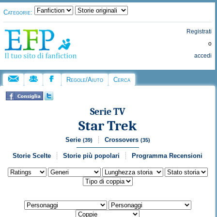
Categorie:
Registrati
o
accedi
Regole/Aiuto
Cerca
Serie TV
Star Trek
Serie
Crossovers
(39)
(35)
Storie Scelte
Storie più popolari
Programma Recensioni