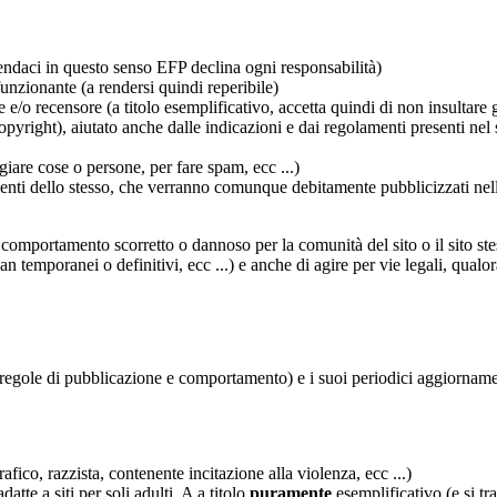
 mendaci in questo senso EFP declina ogni responsabilità)
 funzionante (a rendersi quindi reperibile)
/o recensore (a titolo esemplificativo, accetta quindi di non insultare gli
opyright), aiutato anche dalle indicazioni e dai regolamenti presenti nel si
giare cose o persone, per fare spam, ecc ...)
amenti dello stesso, che verranno comunque debitamente pubblicizzati nell
comportamento scorretto o dannoso per la comunità del sito o il sito stes
temporanei o definitivi, ecc ...) e anche di agire per vie legali, qualora
 regole di pubblicazione e comportamento) e i suoi periodici aggiornam
fico, razzista, contenente incitazione alla violenza, ecc ...)
tte a siti per soli adulti. A a titolo
puramente
esemplificativo (e si tr