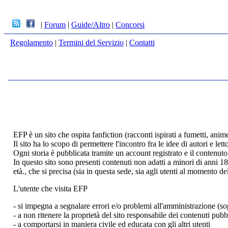
|
Forum
|
Guide/Altro
|
Concorsi
Regolamento
|
Termini del Servizio
|
Contatti
EFP è un sito che ospita fanfiction (racconti ispirati a fumetti, anime, l
Il sito ha lo scopo di permettere l'incontro fra le idee di autori e le
Ogni storia è pubblicata tramite un account registrato e il contenuto 
In questo sito sono presenti contenuti non adatti a minori di anni 18
età., che si precisa (sia in questa sede, sia agli utenti al momento d
L'utente che visita EFP
- si impegna a segnalare errori e/o problemi all'amministrazione (sop
- a non ritenere la proprietà del sito responsabile dei contenuti pubbl
- a comportarsi in maniera civile ed educata con gli altri utenti