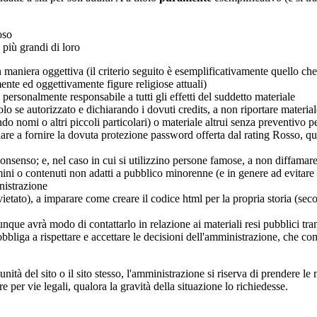
oso
 più grandi di loro
 in maniera oggettiva (il criterio seguito è esemplificativamente quello che
amente ed oggettivamente figure religiose attuali)
 personalmente responsabile a tutti gli effetti del suddetto materiale
solo se autorizzato e dichiarando i dovuti credits, a non riportare materia
ndo nomi o altri piccoli particolari) o materiale altrui senza preventivo 
colare a fornire la dovuta protezione password offerta dal rating Rosso, 
 consenso; e, nel caso in cui si utilizzino persone famose, a non diffama
ermini o contenuti non adatti a pubblico minorenne (e in genere ad evitare 
nistrazione
vietato), a imparare come creare il codice html per la propria storia (se
nque avrà modo di contattarlo in relazione ai materiali resi pubblici tr
obbliga a rispettare e accettare le decisioni dell'amministrazione, che c
tà del sito o il sito stesso, l'amministrazione si riserva di prendere le
e per vie legali, qualora la gravità della situazione lo richiedesse.