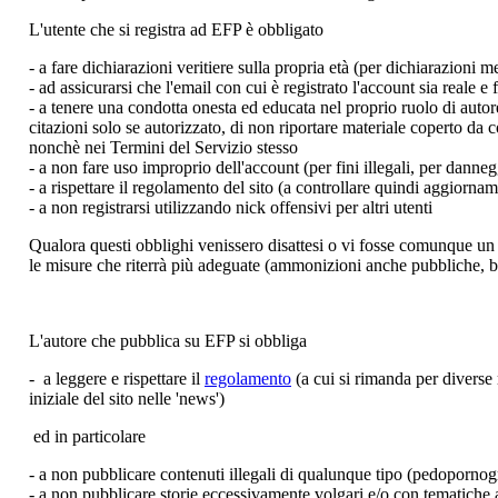
L'utente che si registra ad EFP è obbligato
- a fare dichiarazioni veritiere sulla propria età (per dichiarazioni
- ad assicurarsi che l'email con cui è registrato l'account sia reale e
- a tenere una condotta onesta ed educata nel proprio ruolo di autore e
citazioni solo se autorizzato, di non riportare materiale coperto da c
nonchè nei Termini del Servizio stesso
- a non fare uso improprio dell'account (per fini illegali, per danneg
- a rispettare il regolamento del sito (a controllare quindi aggiorn
- a non registrarsi utilizzando nick offensivi per altri utenti
Qualora questi obblighi venissero disattesi o vi fosse comunque un 
le misure che riterrà più adeguate (ammonizioni anche pubbliche, ban 
L'autore che pubblica su EFP si obbliga
- a leggere e rispettare il
regolamento
(a cui si rimanda per diverse
iniziale del sito nelle 'news')
ed in particolare
- a non pubblicare contenuti illegali di qualunque tipo (pedopornogra
- a non pubblicare storie eccessivamente volgari e/o con tematiche ada