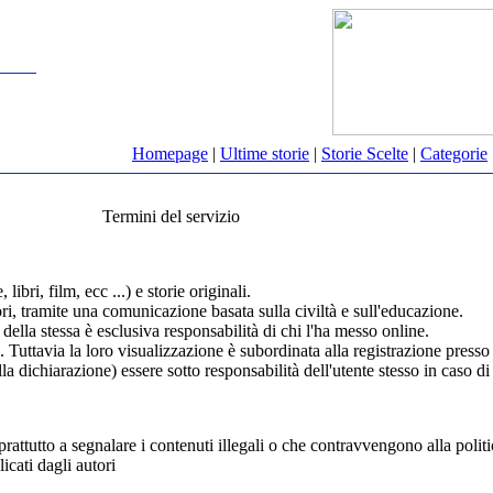
Homepage
|
Ultime storie
|
Storie Scelte
|
Categorie
Termini del servizio
ibri, film, ecc ...) e storie originali.
ttori, tramite una comunicazione basata sulla civiltà e sull'educazione.
della stessa è esclusiva responsabilità di chi l'ha messo online.
. Tuttavia la loro visualizzazione è subordinata alla registrazione presso
ella dichiarazione) essere sotto responsabilità dell'utente stesso in caso d
rattutto a segnalare i contenuti illegali o che contravvengono alla politic
icati dagli autori