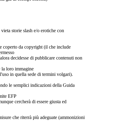
 vieta storie slash e/o erotiche con
le coperto da copyright (il che include
permesso
qualora decidesse di pubblicare contenuti non
re la loro immagine
l'uso in quella sede di termini volgari).
condo le semplici indicazioni della Guida
amite EFP
omunque cercherà di essere giusta ed
 misure che riterrà più adeguate (ammonizioni