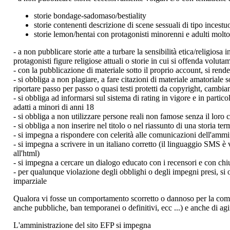
storie bondage-sadomaso/bestiality
storie contenenti descrizione di scene sessuali di tipo incestu
storie lemon/hentai con protagonisti minorenni e adulti molto
- a non pubblicare storie atte a turbare la sensibilità etica/religiosa
protagonisti figure religiose attuali o storie in cui si offenda volut
- con la pubblicazione di materiale sotto il proprio account, si rende
- si obbliga a non plagiare, a fare citazioni di materiale amatoriale 
riportare passo per passo o quasi testi protetti da copyright, cambia
- si obbliga ad informarsi sul sistema di rating in vigore e in parti
adatti a minori di anni 18
- si obbliga a non utilizzare persone reali non famose senza il loro
- si obbliga a non inserire nel titolo o nel riassunto di una storia t
- si impegna a rispondere con celerità alle comunicazioni dell'ammi
- si impegna a scrivere in un italiano corretto (il linguaggio SMS è 
all'html)
- si impegna a cercare un dialogo educato con i recensori e con chiu
- per qualunque violazione degli obblighi o degli impegni presi, si 
imparziale
Qualora vi fosse un comportamento scorretto o dannoso per la comuni
anche pubbliche, ban temporanei o definitivi, ecc ...) e anche di agir
L'amministrazione del sito EFP si impegna