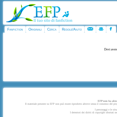
Fanfiction
Originali
Cerca
Regole/Aiuto
Devi avere
EFP non ha alcuna
Il materiale presente su EFP non può essere riprodotto altrove senza il consenso del propr
I personaggi e le situ
I detentori dei diritti di copyright sfruttati