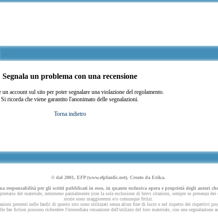
Segnala un problema con una recensione
 un account sul sito per poter segnalare una violazione del regolamento.
Si ricorda che viene garantito l'anonimato delle segnalazioni.
Torna indietro
© dal 2001, EFP (www.efpfanfic.net). Creato da Erika.
 responsabilità per gli scritti pubblicati in esso, in quanto esclusiva opera e proprietà degli autori che
ietario del materiale, nemmeno parzialmente (con la sola esclusione di brevi citazioni, sempre in presenza dei dov
storie sono maggiorenni e/o comunque fittizi.
azioni presenti nelle fanfic di questo sito sono utilizzati senza alcun fine di lucro e nel rispetto dei rispettivi pro
 nelle fan fiction possono richiedere l'immediata cessazione dell'utilizzo del loro materiale, con una segnalazione