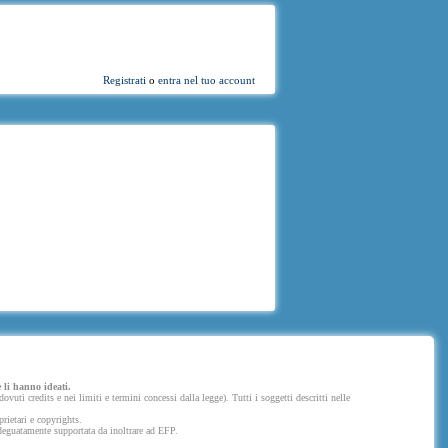
Registrati
o
entra nel tuo account
 li hanno ideati.
uti credits e nei limiti e termini concessi dalla legge). Tutti i soggetti descritti nelle
prietari e copyrights.
 adeguatamente supportata da inoltrare ad EFP.