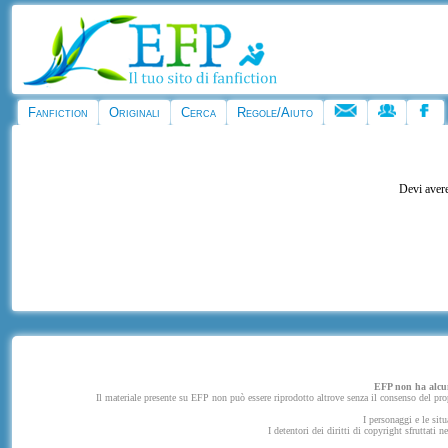
Fanfiction
Originali
Cerca
Regole/Aiuto
Devi avere
EFP non ha alcuna
Il materiale presente su EFP non può essere riprodotto altrove senza il consenso del propr
I personaggi e le situ
I detentori dei diritti di copyright sfruttati