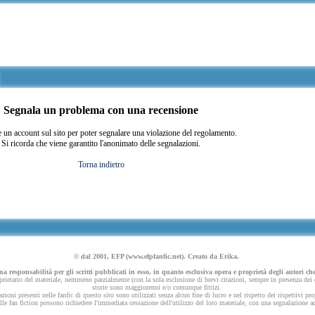
Segnala un problema con una recensione
 un account sul sito per poter segnalare una violazione del regolamento.
Si ricorda che viene garantito l'anonimato delle segnalazioni.
Torna indietro
© dal 2001, EFP (www.efpfanfic.net). Creato da Erika.
 responsabilità per gli scritti pubblicati in esso, in quanto esclusiva opera e proprietà degli autori che
ietario del materiale, nemmeno parzialmente (con la sola esclusione di brevi citazioni, sempre in presenza dei dov
storie sono maggiorenni e/o comunque fittizi.
azioni presenti nelle fanfic di questo sito sono utilizzati senza alcun fine di lucro e nel rispetto dei rispettivi pro
 nelle fan fiction possono richiedere l'immediata cessazione dell'utilizzo del loro materiale, con una segnalazione