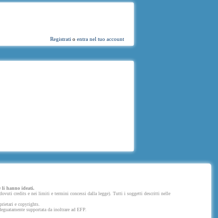
Registrati
o
entra nel tuo account
 li hanno ideati.
uti credits e nei limiti e termini concessi dalla legge). Tutti i soggetti descritti nelle
prietari e copyrights.
 adeguatamente supportata da inoltrare ad EFP.