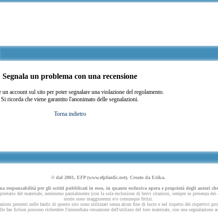
Segnala un problema con una recensione
 un account sul sito per poter segnalare una violazione del regolamento.
Si ricorda che viene garantito l'anonimato delle segnalazioni.
Torna indietro
© dal 2001, EFP (www.efpfanfic.net). Creato da Erika.
 responsabilità per gli scritti pubblicati in esso, in quanto esclusiva opera e proprietà degli autori che
ietario del materiale, nemmeno parzialmente (con la sola esclusione di brevi citazioni, sempre in presenza dei dov
storie sono maggiorenni e/o comunque fittizi.
azioni presenti nelle fanfic di questo sito sono utilizzati senza alcun fine di lucro e nel rispetto dei rispettivi pro
 nelle fan fiction possono richiedere l'immediata cessazione dell'utilizzo del loro materiale, con una segnalazione