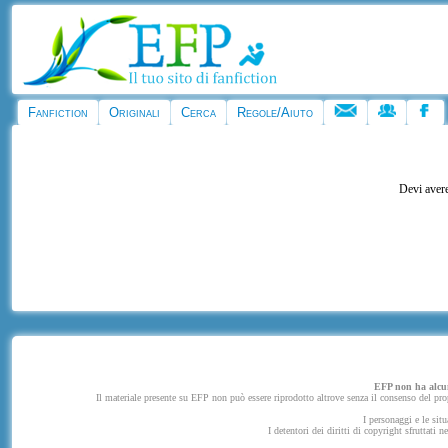
Fanfiction
Originali
Cerca
Regole/Aiuto
Devi avere
EFP non ha alcuna
Il materiale presente su EFP non può essere riprodotto altrove senza il consenso del propr
I personaggi e le situ
I detentori dei diritti di copyright sfruttati