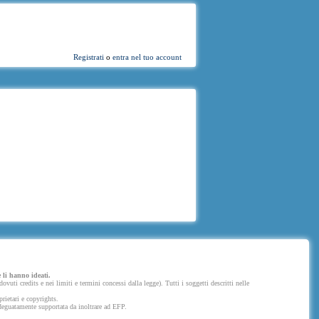
Registrati
o
entra nel tuo account
 li hanno ideati.
uti credits e nei limiti e termini concessi dalla legge). Tutti i soggetti descritti nelle
prietari e copyrights.
 adeguatamente supportata da inoltrare ad EFP.