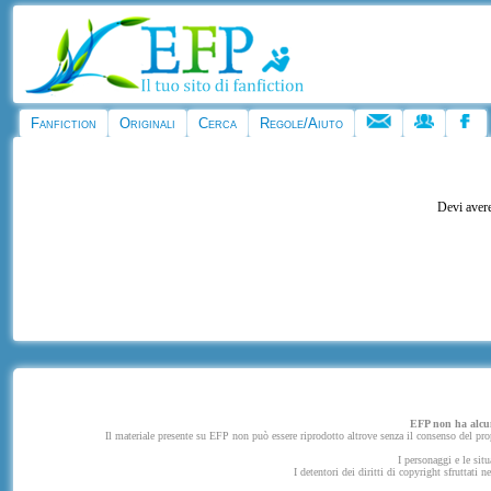
Fanfiction
Originali
Cerca
Regole/Aiuto
Devi avere
EFP non ha alcuna
Il materiale presente su EFP non può essere riprodotto altrove senza il consenso del propr
I personaggi e le situ
I detentori dei diritti di copyright sfruttati