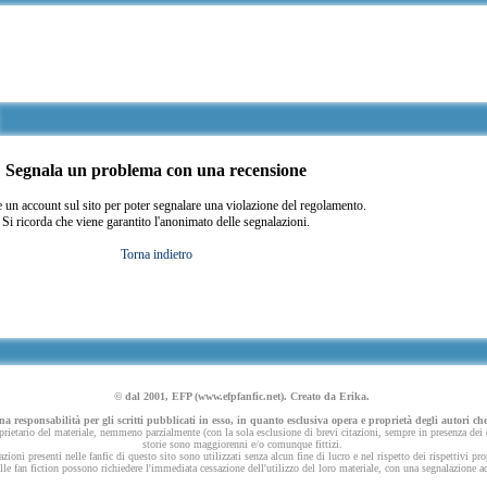
Segnala un problema con una recensione
 un account sul sito per poter segnalare una violazione del regolamento.
Si ricorda che viene garantito l'anonimato delle segnalazioni.
Torna indietro
© dal 2001, EFP (www.efpfanfic.net). Creato da Erika.
 responsabilità per gli scritti pubblicati in esso, in quanto esclusiva opera e proprietà degli autori che
ietario del materiale, nemmeno parzialmente (con la sola esclusione di brevi citazioni, sempre in presenza dei dov
storie sono maggiorenni e/o comunque fittizi.
azioni presenti nelle fanfic di questo sito sono utilizzati senza alcun fine di lucro e nel rispetto dei rispettivi pro
 nelle fan fiction possono richiedere l'immediata cessazione dell'utilizzo del loro materiale, con una segnalazione