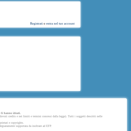
Registrati
o
entra nel tuo account
 li hanno ideati.
uti credits e nei limiti e termini concessi dalla legge). Tutti i soggetti descritti nelle
prietari e copyrights.
 adeguatamente supportata da inoltrare ad EFP.