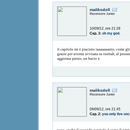
maliksdoll
Recensore Junior
10/09/12, ore 21:28
Cap. 3:
oh my god.
il capitolo mi è piaciuto taaaaaaanto, come gli 
grazie per avermi avvisata su twittah, al prossi
aggiorna presto, un bacio x
maliksdoll
Recensore Junior
09/09/12, ore 21:45
Cap. 2:
you only live onc
ecco, anche il secondo capitolo è come il prim