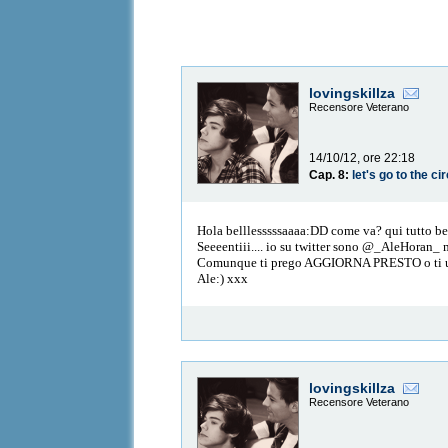
lovingskillza
Recensore Veterano
14/10/12, ore 22:18
Cap. 8:
let's go to the ci
Hola belllesssssaaaa:DD come va? qui tutto ben
Seeeentiii.... io su twitter sono @_AleHoran_ 
Comunque ti prego AGGIORNA PRESTO o ti 
Ale:) xxx
lovingskillza
Recensore Veterano