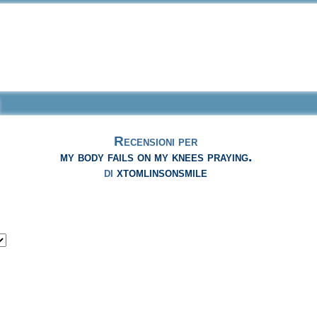
Recensioni per
my body fails on my knees praying.
di
xtomlinsonsmile