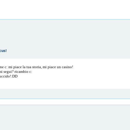
rcus!
e c: mi piace la tua storia, mi piace un casino!
mi segui? ricambio c:
uccido!:DD