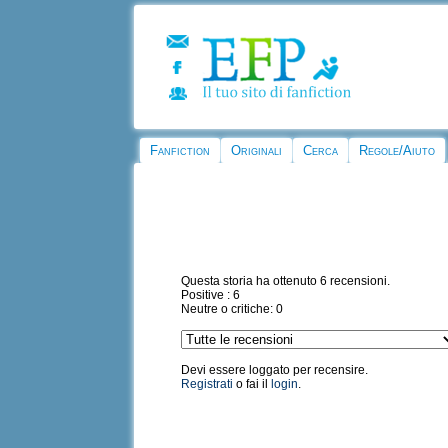
Fanfiction
Originali
Cerca
Regole/Aiuto
Questa storia ha ottenuto 6 recensioni.
Positive : 6
Neutre o critiche: 0
Devi essere loggato per recensire.
Registrati
o fai il
login
.