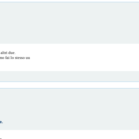
altri due.
mo fai lo stesso uu
e.
o.