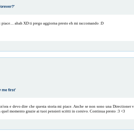
 forever?'
i piace.... ahah XD ti prego aggiorna presto eh mi raccomando :D
y me first'
i fin'ora e devo dire che questa storia mi piace. Anche se non sono una Directioner v
in quel momento grazie ai tuoi pensieri scritti in corsivo. Continua presto :3 <3