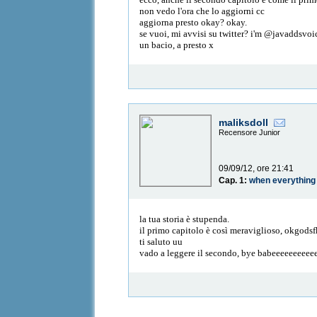
non vedo l'ora che lo aggiorni cc
aggiorna presto okay? okay.
se vuoi, mi avvisi su twitter? i'm @javaddsvoi
un bacio, a presto x
maliksdoll
Recensore Junior
09/09/12, ore 21:41
Cap. 1:
when everything
la tua storia è stupenda.
il primo capitolo è così meraviglioso, okgods
ti saluto uu
vado a leggere il secondo, bye babeeeeeeeeee