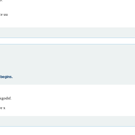
ce uu
 begins.
fkgodsf.
ee x