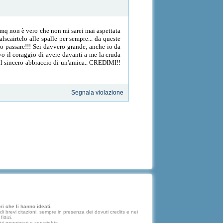
Cmq non è vero che non mi sarei mai aspettata
alscairtelo alle spalle per sempre... da queste
to passare!!! Sei davvero grande, anche io da
vo il coraggio di avere davanti a me la cruda
e il sincero abbraccio di un'amica.. CREDIMI!!
Segnala violazione
i che li hanno ideati.
 brevi citazioni, sempre in presenza dei dovuti credits e nei
ttizi.
vi proprietari e copyrights.