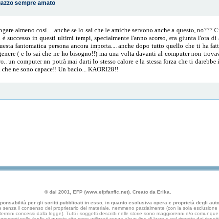
agazzo sempre amato
fogare almeno così.... anche se lo sai che le amiche servono anche a questo, no??? 
i è successo in questi ultimi tempi, specialmente l'anno scorso, era giunta l'ora di 
questa fantomatica persona ancora importa.... anche dopo tutto quello che ti ha fat
genere ( e lo sai che ne ho bisogno!!) ma una volta davanti al computer non trova
ero.. un computer nn potrà mai darti lo stesso calore e la stessa forza che ti darebb
ai che ne sono capace!! Un bacio... KAORI28!!
© dal 2001, EFP (www.efpfanfic.net). Creato da Erika.
nsabilità per gli scritti pubblicati in esso, in quanto esclusiva opera e proprietà degli autor
 senza il consenso del proprietario del materiale, nemmeno parzialmente (con la sola esclusione di
e termini concessi dalla legge). Tutti i soggetti descritti nelle storie sono maggiorenni e/o comunque fi
presenti nelle fanfic di questo sito sono utilizzati senza alcun fine di lucro e nel rispetto dei rispetti