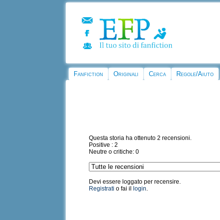
Fanfiction
Originali
Cerca
Regole/Aiuto
Questa storia ha ottenuto 2 recensioni.
Positive : 2
Neutre o critiche: 0
Devi essere loggato per recensire.
Registrati
o fai il
login
.