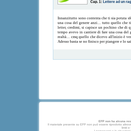
Cap. 1:
Lettere ad un r
Innanzitutto sono contenta che ti sia potuta s
una cosa del genere anzi.... tutto quello che t
letter, credimi, si capisce un pochino che di 
tempo avevo in cantiere di fare una cosa del 
realtà.... cmq quello che dicevo all'inizio è v
Adesso basta se no finisco per piangere e lo s
EFP non ha alcuna respo
Il materiale presente su EFP non può essere riprodotto altrove
limiti 
I personaggi e le situazioni 