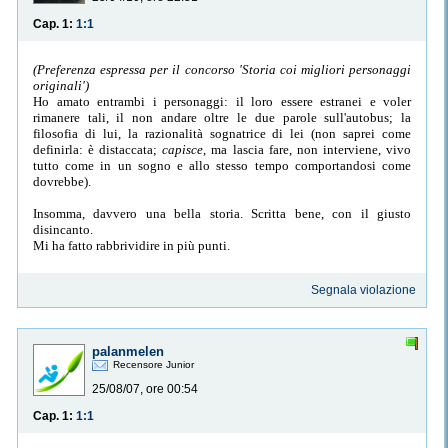
Cap. 1:
1:1
(Preferenza espressa per il concorso 'Storia coi migliori personaggi
originali')
Ho amato entrambi i personaggi: il loro essere estranei e voler
rimanere tali, il non andare oltre le due parole sull'autobus; la
filosofia di lui, la razionalità sognatrice di lei (non saprei come
definirla: è distaccata;
capisce
, ma lascia fare, non interviene, vivo
tutto come in un sogno e allo stesso tempo comportandosi come
dovrebbe).
Insomma, davvero una bella storia. Scritta bene, con il giusto
disincanto.
Mi ha fatto rabbrividire in più punti.
Segnala violazione
palanmelen
Recensore Junior
25/08/07, ore 00:54
Cap. 1:
1:1