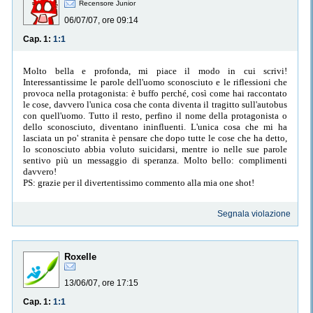
Recensore Junior
06/07/07, ore 09:14
Cap. 1:
1:1
Molto bella e profonda, mi piace il modo in cui scrivi!
Interessantissime le parole dell'uomo sconosciuto e le riflessioni che
provoca nella protagonista: è buffo perché, così come hai raccontato
le cose, davvero l'unica cosa che conta diventa il tragitto sull'autobus
con quell'uomo. Tutto il resto, perfino il nome della protagonista o
dello sconosciuto, diventano ininfluenti. L'unica cosa che mi ha
lasciata un po' stranita è pensare che dopo tutte le cose che ha detto,
lo sconosciuto abbia voluto suicidarsi, mentre io nelle sue parole
sentivo più un messaggio di speranza. Molto bello: complimenti
davvero!
PS: grazie per il divertentissimo commento alla mia one shot!
Segnala violazione
Roxelle
13/06/07, ore 17:15
Cap. 1:
1:1