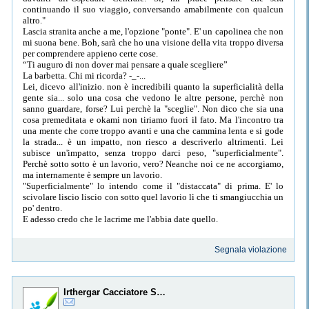
continuando il suo viaggio, conversando amabilmente con qualcun
altro."
Lascia stranita anche a me, l'opzione "ponte". E' un capolinea che non
mi suona bene. Boh, sarà che ho una visione della vita troppo diversa
per comprendere appieno certe cose.
“Ti auguro di non dover mai pensare a quale scegliere”
La barbetta. Chi mi ricorda? -_-...
Lei, dicevo all'inizio. non è incredibili quanto la superficialità della
gente sia... solo una cosa che vedono le altre persone, perchè non
sanno guardare, forse? Lui perchè la "sceglie". Non dico che sia una
cosa premeditata e okami non tiriamo fuori il fato. Ma l'incontro tra
una mente che corre troppo avanti e una che cammina lenta e si gode
la strada... è un impatto, non riesco a descriverlo altrimenti. Lei
subisce un'impatto, senza troppo darci peso, "superficialmente".
Perchè sotto sotto è un lavorio, vero? Neanche noi ce ne accorgiamo,
ma internamente è sempre un lavorio.
"Superficialmente" lo intendo come il "distaccata" di prima. E' lo
scivolare liscio liscio con sotto quel lavorio lì che ti smangiucchia un
po' dentro.
E adesso credo che le lacrime me l'abbia date quello.
Segnala violazione
Irthergar Cacciatore Solitario