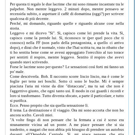
Per questa ti regalo le due lacrime che mi sono rimaste incastrate tra le
palpebre. Non mentre leggevo. 2 minuti dopo, mentre pensavo se
recensirla subito, o aspettare il caffè di domattina (oggi?) per scrivere
qualcosa di più decente.
Perché, mi domando, riguardo quelle e riguardo alcune cose nella
storia.
Leggevo e mi dicevo "Sì". Sì, capisco come lei prende la vita. Sì,
capisco come la prende lui. Sì, riconosco te (per quel poco che ti
conosco) nella FF (non parlo della protagonista, a quello ci arrivo
dopo), e dirai che è normale, visto che l'hai scritta tu, ma io ribatto che
ti ho sentita bene come se avessi appoggiato l'orecchio al tuo torace
per sentirti il respiro, mentre leggevo. Sentito il respiro che avevi
quando stavi scrivendo.
Forse le lacrime sono per questo? Le sensazioni così forti mi fanno un
po' male.
Come descriverla. Boh. Il racconto scorre liscio liscio, ma è come le
foglie per terra nei boschi. Sotto ci sono le buche. Mi è sempre
piaciuta l'aria mi viene da dire "distaccata", ma tu sai che non è
l'aggettivo giusto, che ogni tanto usi. Il modo in cui guardi i ricordi e
loro si trasformano. Tutto diventa sfocato, a parte il particolare, e tutto
si purifica.
Ecco. Penso proprio che sia quella sensazione lì.
Il tema. La destinazione e il viaggio. Ora mi sono accorta che non ho
ancora scelto. Cavoli miei.
"A volte fingo di non pensare che la fermata a cui è sceso era
stranamente vicina ad un ponte. A me piace pensare che si sia
trasferito, o magari che non abbia più bisogno di prendere un autobus
davanti all’Ospedale Centrale. Sì, mi piace pensare che stia