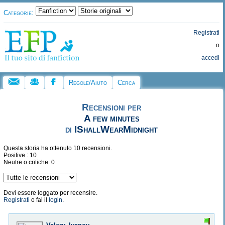
Categorie:
Registrati
o
accedi
Regole/Aiuto
Cerca
Recensioni per
A few minutes
di
IShallWearMidnight
Questa storia ha ottenuto 10 recensioni.
Positive : 10
Neutre o critiche: 0
Devi essere loggato per recensire.
Registrati
o fai il
login
.