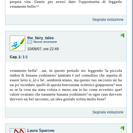
propria vita. Grazie per averci dato l'opportunita di leggerlo
veramente bello^^
Segnala violazione
the_fairy_tales
Nuovo recensore
10/08/07, ore 22:49
Cap. 1:
1:1
veramente bella! ...sai, in questo periodo sto leggendo 'la piccola
ombra di banana yoshimoto' (amirata è nel comodino che aspetta di
essere letto ù_ù) e bè...sembrerà strano, ma questo tuo racconto mi ha
un po' ricordato quelli di questa bravissima scrittrice giapponese! non
so se la cosa sia stata voluta o meno..ma io ho come avvertito quel
calore ovattato che trasmette banana yoshimoto! in ogni caso davvero
davvero un bel racconto, un idea geniale scritta molto bene!
Segnala violazione
Laura Sparrow