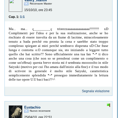
Valery_Ivanov
Recensore Master
15/10/10, ore 23:45
Cap. 1:
1:1
Ma... ma... ç_________ç tristezzaaaaaaaaaaaaaa!!!!!!!!! xD
Complimenti per l'idea e per la sua realizzazione, anche se ho
rischiato di essere travolta da un fiume di lacrime, miracolosamente
tenuto a bada perchè era pronta la cena e sarebbe stato troppo
complesso spiegare ai miei perchè sembravo disperata xD Che frase
lunga e contorta o.O comunque sia, sto iniziando a leggere tutto
quello che hai scritto!!! Sono ufficialmente una tua fan *-* ti dico
anche una cosa (che non so se prenderai come un complimento o
come un'offesa): questa breve storia mi è sembrata mooooolto in stile
Saiyuki (motivo per cui l'ho amata dall'inizio alla fine) e il tuo modo
di scrivere in generale è molto stile Saiyuki, caratteristica
semplicemente splendida *-* proseguo immediatamente la lettura
delle tue opere U.U baci baci!!^^
Segnala violazione
Eustachio
Nuovo recensore
25/04/10, ore 22:51