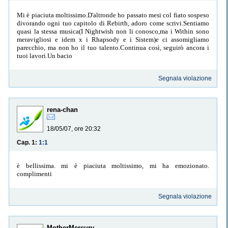
Mi è piaciuta moltissimo.D'altronde ho passato mesi col fiato sospeso
divorando ogni tuo capitolo di Rebirth, adoro come scrivi.Sentiamo
quasi la stessa musica(I Nightwish non li conosco,ma i Within sono
meravigliosi e idem x i Rhapsody e i Sistem)e ci assomigliamo
parecchio, ma non ho il tuo talento.Continua così, seguirò ancora i
tuoi lavori.Un bacio
Segnala violazione
rena-chan
18/05/07, ore 20:32
Cap. 1:
1:1
è bellissima. mi è piaciuta moltissimo, mi ha emozionato.
complimenti
Segnala violazione
MotherMercury