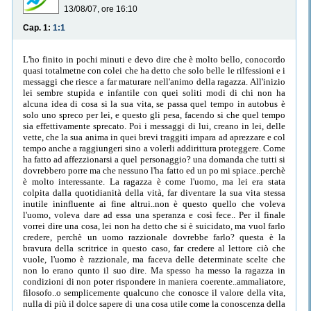
13/08/07, ore 16:10
Cap. 1:
1:1
L'ho finito in pochi minuti e devo dire che è molto bello, conocordo
quasi totalmetne con colei che ha detto che solo belle le rilfessioni e i
messaggi che riesce a far maturare nell'animo della ragazza. All'inizio
lei sembre stupida e infantile con quei soliti modi di chi non ha
alcuna idea di cosa si la sua vita, se passa quel tempo in autobus è
solo uno spreco per lei, e questo gli pesa, facendo si che quel tempo
sia effettivamente sprecato. Poi i messaggi di lui, creano in lei, delle
vette, che la sua anima in quei brevi traggiti impara ad aprezzare e col
tempo anche a raggiungeri sino a volerli addirittura proteggere. Come
ha fatto ad affezzionarsi a quel personaggio? una domanda che tutti si
dovrebbero porre ma che nessuno l'ha fatto ed un po mi spiace..perchè
è molto interessante. La ragazza è come l'uomo, ma lei era stata
colpita dalla quotidianità della vità, far diventare la sua vita stessa
inutile ininfluente ai fine altrui..non è questo quello che voleva
l'uomo, voleva dare ad essa una speranza e così fece.. Per il finale
vorrei dire una cosa, lei non ha detto che si è suicidato, ma vuol farlo
credere, perchè un uomo razzionale dovrebbe farlo? questa è la
bravura della scritrice in questo caso, far credere al lettore ciò che
vuole, l'uomo è razzionale, ma faceva delle determinate scelte che
non lo erano qunto il suo dire. Ma spesso ha messo la ragazza in
condizioni di non poter rispondere in maniera coerente..ammaliatore,
filosofo..o semplicemente qualcuno che conosce il valore della vita,
nulla di più il dolce sapere di una cosa utile come la conoscenza della