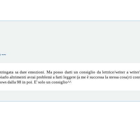
e ~~
tringata sa dare emozioni. Ma posso darti un consiglio da lettrice/writer a writer?
biarlo altrimenti avrai problemi a farti leggere (a me è successa la stessa cosa) ti c
ows dalla 98 in poi. E' solo un consiglio^^