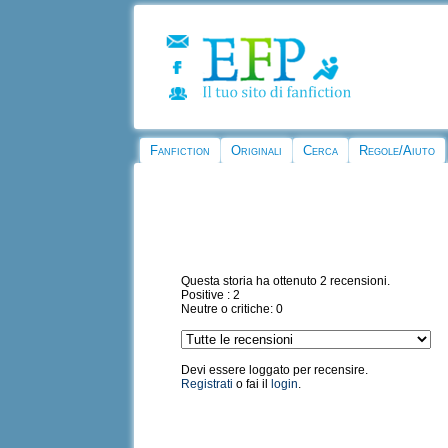
Fanfiction
Originali
Cerca
Regole/Aiuto
Questa storia ha ottenuto 2 recensioni.
Positive : 2
Neutre o critiche: 0
Devi essere loggato per recensire.
Registrati
o fai il
login
.