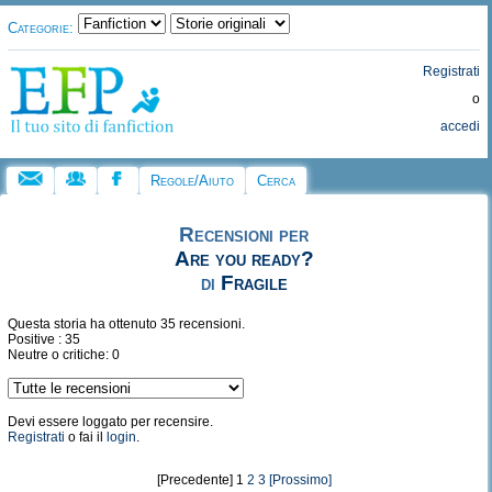
Categorie:
Registrati
o
accedi
Regole/Aiuto
Cerca
Recensioni per
Are you ready?
di
Fragile
Questa storia ha ottenuto 35 recensioni.
Positive : 35
Neutre o critiche: 0
Devi essere loggato per recensire.
Registrati
o fai il
login
.
[Precedente] 1
2
3
[Prossimo]