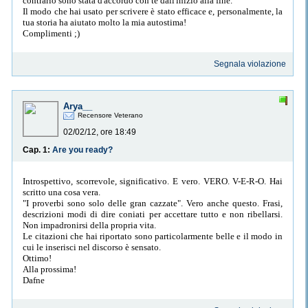
contrario sono stata d'accordo con te dall'inizio alla fine.
Il modo che hai usato per scrivere è stato efficace e, personalmente, la
tua storia ha aiutato molto la mia autostima!
Complimenti ;)
Segnala violazione
Arya__
Recensore Veterano
02/02/12, ore 18:49
Cap. 1:
Are you ready?
Introspettivo, scorrevole, significativo. E vero. VERO. V-E-R-O. Hai
scritto una cosa vera.
"I proverbi sono solo delle gran cazzate". Vero anche questo. Frasi,
descrizioni modi di dire coniati per accettare tutto e non ribellarsi.
Non impadronirsi della propria vita.
Le citazioni che hai riportato sono particolarmente belle e il modo in
cui le inserisci nel discorso è sensato.
Ottimo!
Alla prossima!
Dafne