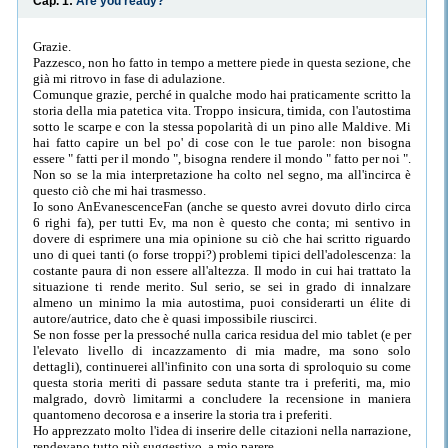
Cap. 1:
Are you ready?
Grazie.
Pazzesco, non ho fatto in tempo a mettere piede in questa sezione, che
già mi ritrovo in fase di adulazione.
Comunque grazie, perché in qualche modo hai praticamente scritto la
storia della mia patetica vita. Troppo insicura, timida, con l'autostima
sotto le scarpe e con la stessa popolarità di un pino alle Maldive. Mi
hai fatto capire un bel po' di cose con le tue parole: non bisogna
essere " fatti per il mondo ", bisogna rendere il mondo " fatto per noi ".
Non so se la mia interpretazione ha colto nel segno, ma all'incirca è
questo ciò che mi hai trasmesso.
Io sono AnEvanescenceFan (anche se questo avrei dovuto dirlo circa
6 righi fa), per tutti Ev, ma non è questo che conta; mi sentivo in
dovere di esprimere una mia opinione su ciò che hai scritto riguardo
uno di quei tanti (o forse troppi?) problemi tipici dell'adolescenza: la
costante paura di non essere all'altezza. Il modo in cui hai trattato la
situazione ti rende merito. Sul serio, se sei in grado di innalzare
almeno un minimo la mia autostima, puoi considerarti un élite di
autore/autrice, dato che è quasi impossibile riuscirci.
Se non fosse per la pressoché nulla carica residua del mio tablet (e per
l'elevato livello di incazzamento di mia madre, ma sono solo
dettagli), continuerei all'infinito con una sorta di sproloquio su come
questa storia meriti di passare seduta stante tra i preferiti, ma, mio
malgrado, dovrò limitarmi a concludere la recensione in maniera
quantomeno decorosa e a inserire la storia tra i preferiti.
Ho apprezzato molto l'idea di inserire delle citazioni nella narrazione,
rendevano tutto più suggestivo, a mio parere.