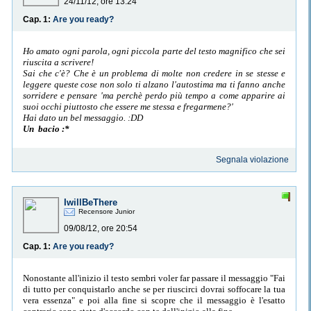
24/11/12, ore 13:24
Cap. 1:
Are you ready?
Ho amato ogni parola, ogni piccola parte del testo magnifico che sei
riuscita a scrivere!
Sai che c'è? Che è un problema di molte non credere in se stesse e
leggere queste cose non solo ti alzano l'autostima ma ti fanno anche
sorridere e pensare 'ma perchè perdo più tempo a come apparire ai
suoi occhi piuttosto che essere me stessa e fregarmene?'
Hai dato un bel messaggio. :DD
Un bacio :*
Segnala violazione
IwillBeThere
Recensore Junior
09/08/12, ore 20:54
Cap. 1:
Are you ready?
Nonostante all'inizio il testo sembri voler far passare il messaggio "Fai
di tutto per conquistarlo anche se per riuscirci dovrai soffocare la tua
vera essenza" e poi alla fine si scopre che il messaggio è l'esatto