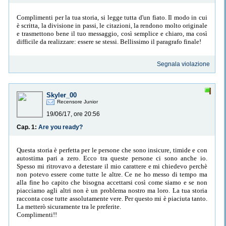
Complimenti per la tua storia, si legge tutta d'un fiato. Il modo in cui
è scritta, la divisione in passi, le citazioni, la rendono molto originale
e trasmettono bene il tuo messaggio, così semplice e chiaro, ma così
difficile da realizzare: essere se stessi. Bellissimo il paragrafo finale!
Segnala violazione
Skyler_00
Recensore Junior
19/06/17, ore 20:56
Cap. 1:
Are you ready?
Questa storia è perfetta per le persone che sono insicure, timide e con
autostima pari a zero. Ecco tra queste persone ci sono anche io.
Spesso mi ritrovavo a detestare il mio carattere e mi chiedevo perchè
non potevo essere come tutte le altre. Ce ne ho messo di tempo ma
alla fine ho capito che bisogna accettarsi così come siamo e se non
piacciamo agli altri non è un problema nostro ma loro. La tua storia
racconta cose tutte assolutamente vere. Per questo mi è piaciuta tanto.
La metterò sicuramente tra le preferite.
Complimenti!!