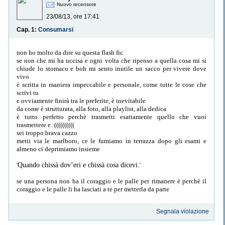
Nuovo recensore
23/08/13, ore 17:41
Cap. 1:
Consumarsi
non ho molto da dire su questa flash fic
se non che mi ha uccisa e ogni volta che ripenso a quella cosa mi si
chiude lo stomaco e boh mi sento inutile un sacco per vivere dove
vivo
è scritta in maniera impeccabile e personale, come tutte le cose che
scrivi tu
e ovviamente finirà tra le preferite, è inevitabile
da come è strutturata, alla foto, alla playlist, alla dedica
è tutto perfetto perchè trasmetti esattamente quello che vuoi
trasmettere e :((((((((((
sei troppo brava cazzo
metti via le marlboro, ce le fumiamo in terrazza dopo gli esami e
almeno ci deprimiamo insieme
'
Quando chissà dov’eri e chissà cosa dicevi.
'
se una persona non ha il coraggio e le palle per rimanere è perchè il
coraggio e le palle li ha lasciati a te per metterla da parte
Segnala violazione