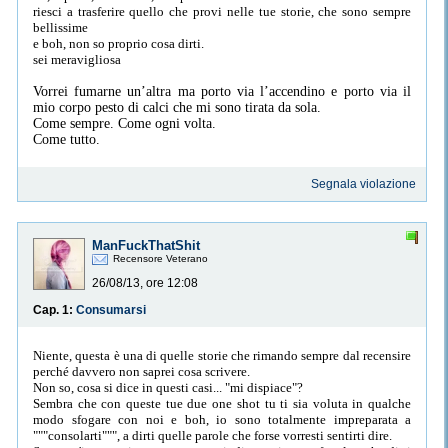
riesci a trasferire quello che provi nelle tue storie, che sono sempre
bellissime
e boh, non so proprio cosa dirti.
sei meravigliosa
Vorrei fumarne un’altra ma porto via l’accendino e porto via il
mio corpo pesto di calci che mi sono tirata da sola.
Come sempre. Come ogni volta.
Come tutto.
Segnala violazione
ManFuckThatShit
Recensore Veterano
26/08/13, ore 12:08
Cap. 1:
Consumarsi
Niente, questa è una di quelle storie che rimando sempre dal recensire
perché davvero non saprei cosa scrivere.
Non so, cosa si dice in questi casi... "mi dispiace"?
Sembra che con queste tue due one shot tu ti sia voluta in qualche
modo sfogare con noi e boh, io sono totalmente impreparata a
"""consolarti""", a dirti quelle parole che forse vorresti sentirti dire.