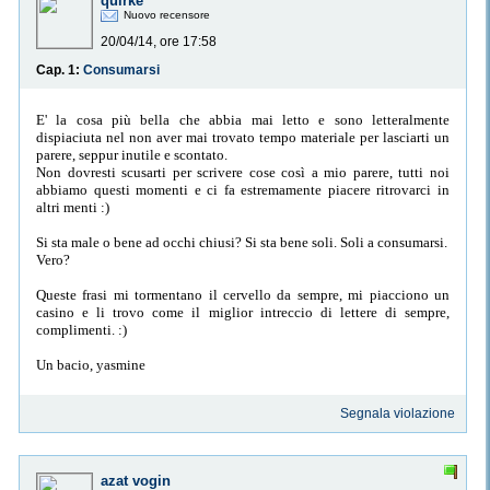
quirke
Nuovo recensore
20/04/14, ore 17:58
Cap. 1:
Consumarsi
E' la cosa più bella che abbia mai letto e sono letteralmente
dispiaciuta nel non aver mai trovato tempo materiale per lasciarti un
parere, seppur inutile e scontato.
Non dovresti scusarti per scrivere cose così a mio parere, tutti noi
abbiamo questi momenti e ci fa estremamente piacere ritrovarci in
altri menti :)
Si sta male o bene ad occhi chiusi? Si sta bene soli. Soli a consumarsi.
Vero?
Queste frasi mi tormentano il cervello da sempre, mi piacciono un
casino e li trovo come il miglior intreccio di lettere di sempre,
complimenti. :)
Un bacio, yasmine
Segnala violazione
azat vogin