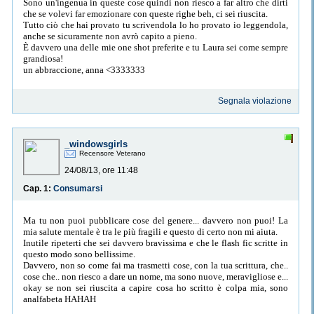
Sono un'ingenua in queste cose quindi non riesco a far altro che dirti
che se volevi far emozionare con queste righe beh, ci sei riuscita.
Tutto ciò che hai provato tu scrivendola lo ho provato io leggendola,
anche se sicuramente non avrò capito a pieno.
È davvero una delle mie one shot preferite e tu Laura sei come sempre
grandiosa!
un abbraccione, anna <3333333
Segnala violazione
_windowsgirls
Recensore Veterano
24/08/13, ore 11:48
Cap. 1:
Consumarsi
Ma tu non puoi pubblicare cose del genere... davvero non puoi! La
mia salute mentale è tra le più fragili e questo di certo non mi aiuta.
Inutile ripeterti che sei davvero bravissima e che le flash fic scritte in
questo modo sono bellissime.
Davvero, non so come fai ma trasmetti cose, con la tua scrittura, che..
cose che.. non riesco a dare un nome, ma sono nuove, meravigliose e...
okay se non sei riuscita a capire cosa ho scritto è colpa mia, sono
analfabeta HAHAH