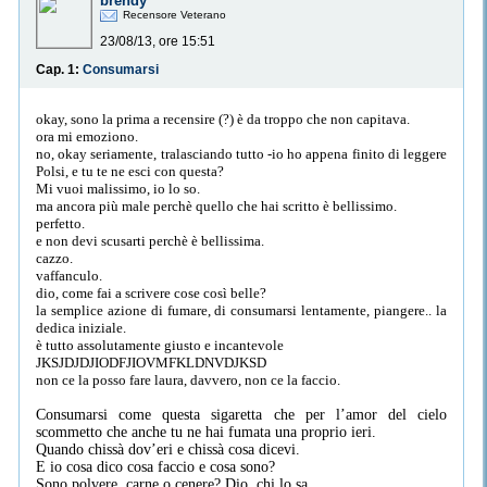
brendy
Recensore Veterano
23/08/13, ore 15:51
Cap. 1:
Consumarsi
okay, sono la prima a recensire (?) è da troppo che non capitava.
ora mi emoziono.
no, okay seriamente, tralasciando tutto -io ho appena finito di leggere
Polsi, e tu te ne esci con questa?
Mi vuoi malissimo, io lo so.
ma ancora più male perchè quello che hai scritto è bellissimo.
perfetto.
e non devi scusarti perchè è bellissima.
cazzo.
vaffanculo.
dio, come fai a scrivere cose così belle?
la semplice azione di fumare, di consumarsi lentamente, piangere.. la
dedica iniziale.
è tutto assolutamente giusto e incantevole
JKSJDJDJIODFJIOVMFKLDNVDJKSD
non ce la posso fare laura, davvero, non ce la faccio.
Consumarsi come questa sigaretta che per l’amor del cielo
scommetto che anche tu ne hai fumata una proprio ieri.
Quando chissà dov’eri e chissà cosa dicevi.
E io cosa dico cosa faccio e cosa sono?
Sono polvere, carne o cenere? Dio, chi lo sa.