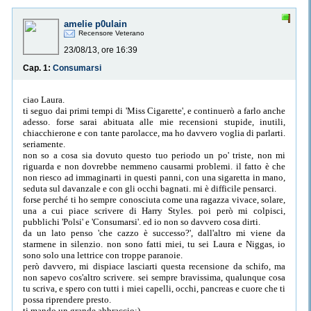
amelie p0ulain
Recensore Veterano
23/08/13, ore 16:39
Cap. 1:
Consumarsi
ciao Laura.
ti seguo dai primi tempi di 'Miss Cigarette', e continuerò a farlo anche
adesso. forse sarai abituata alle mie recensioni stupide, inutili,
chiacchierone e con tante parolacce, ma ho davvero voglia di parlarti.
seriamente.
non so a cosa sia dovuto questo tuo periodo un po' triste, non mi
riguarda e non dovrebbe nemmeno causarmi problemi. il fatto è che
non riesco ad immaginarti in questi panni, con una sigaretta in mano,
seduta sul davanzale e con gli occhi bagnati. mi è difficile pensarci.
forse perché ti ho sempre conosciuta come una ragazza vivace, solare,
una a cui piace scrivere di Harry Styles. poi però mi colpisci,
pubblichi 'Polsi' e 'Consumarsi'. ed io non so davvero cosa dirti.
da un lato penso 'che cazzo è successo?', dall'altro mi viene da
starmene in silenzio. non sono fatti miei, tu sei Laura e Niggas, io
sono solo una lettrice con troppe paranoie.
però davvero, mi dispiace lasciarti questa recensione da schifo, ma
non sapevo cos'altro scrivere. sei sempre bravissima, qualunque cosa
tu scriva, e spero con tutti i miei capelli, occhi, pancreas e cuore che ti
possa riprendere presto.
ti mando un grande abbraccio:)