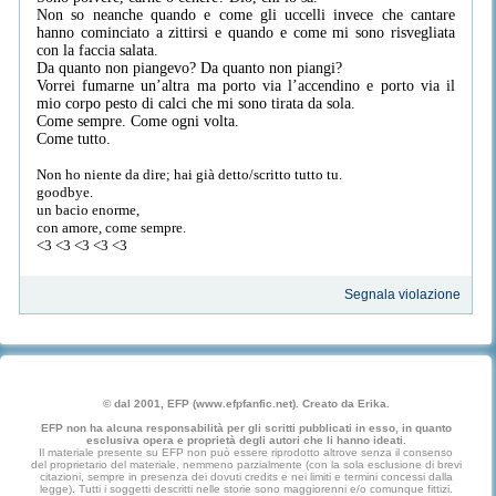
Non so neanche quando e come gli uccelli invece che cantare
hanno cominciato a zittirsi e quando e come mi sono risvegliata
con la faccia salata.
Da quanto non piangevo? Da quanto non piangi?
Vorrei fumarne un’altra ma porto via l’accendino e porto via il
mio corpo pesto di calci che mi sono tirata da sola.
Come sempre. Come ogni volta.
Come tutto.
Non ho niente da dire; hai già detto/scritto tutto tu.
goodbye.
un bacio enorme,
con amore, come sempre.
<3 <3 <3 <3 <3
Segnala violazione
© dal 2001, EFP (www.efpfanfic.net). Creato da Erika.
EFP non ha alcuna responsabilità per gli scritti pubblicati in esso, in quanto
esclusiva opera e proprietà degli autori che li hanno ideati.
Il materiale presente su EFP non può essere riprodotto altrove senza il consenso
del proprietario del materiale, nemmeno parzialmente (con la sola esclusione di brevi
citazioni, sempre in presenza dei dovuti credits e nei limiti e termini concessi dalla
legge). Tutti i soggetti descritti nelle storie sono maggiorenni e/o comunque fittizi.