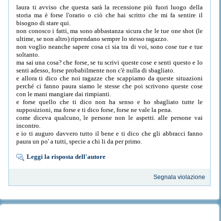
laura ti avviso che questa sarà la recensione più fuori luogo della
storia ma è forse l'orario o ciò che hai scritto che mi fa sentire il
bisogno di stare qui.
non conosco i fatti, ma sono abbastanza sicura che le tue one shot (le
ultime, se non altro) riprendano sempre lo stesso ragazzo.
non voglio neanche sapere cosa ci sia tra di voi, sono cose tue e tue
soltanto.
ma sai una cosa? che forse, se tu scrivi queste cose e senti questo e lo
senti adesso, forse probabilmente non c'è nulla di sbagliato.
e allora ti dico che noi ragazze che scappiamo da queste situazioni
perché ci fanno paura siamo le stesse che poi scrivono queste cose
con le mani mangiare dai rimpianti.
e forse quello che ti dico non ha senso e ho sbagliato tutte le
supposizioni, ma forse e ti dico forse, forse ne vale la pena.
come diceva qualcuno, le persone non le aspetti. alle persone vai
incontro.
e io ti auguro davvero tutto il bene e ti dico che gli abbracci fanno
paura un po' a tutti, specie a chi li da per primo.
Leggi la risposta dell'autore
Segnala violazione