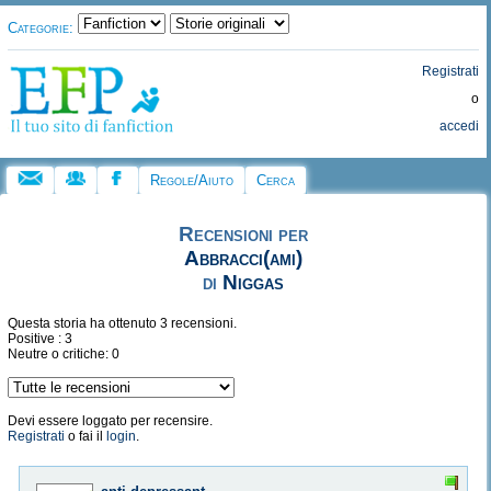
Categorie:
Registrati
o
accedi
Regole/Aiuto
Cerca
Recensioni per
Abbracci(ami)
di
Niggas
Questa storia ha ottenuto 3 recensioni.
Positive : 3
Neutre o critiche: 0
Devi essere loggato per recensire.
Registrati
o fai il
login
.