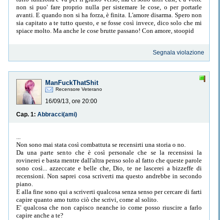
non si puo' fare proprio nulla per sistemare le cose, o per portarle
avanti. E quando non si ha forza, è finita. L'amore disarma. Spero non
sia capitato a te tutto questo, e se fosse così invece, dico solo che mi
spiace molto. Ma anche le cose brutte passano! Con amore, stoopid
Segnala violazione
ManFuckThatShit
Recensore Veterano
16/09/13, ore 20:00
Cap. 1:
Abbracci(ami)
...
Non sono mai stata così combattuta se recensirti una storia o no.
Da una parte sento che è così personale che se la recensissi la
rovinerei e basta mentre dall'altra penso solo al fatto che queste parole
sono così... azzeccate e belle che, Dio, te ne lascerei a bizzeffe di
recensioni. Non saprei cosa scriverti ma questo andrebbe in secondo
piano.
E alla fine sono qui a scriverti qualcosa senza senso per cercare di farti
capire quanto amo tutto ciò che scrivi, come al solito.
E' qualcosa che non capisco neanche io come posso riuscire a farlo
capire anche a te?