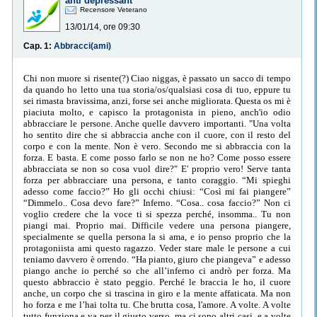
anti depressant
Recensore Veterano
13/01/14, ore 09:30
Cap. 1:
Abbracci(ami)
Chi non muore si risente(?) Ciao niggas, è passato un sacco di tempo
da quando ho letto una tua storia/os/qualsiasi cosa di tuo, eppure tu
sei rimasta bravissima, anzi, forse sei anche migliorata. Questa os mi è
piaciuta molto, e capisco la protagonista in pieno, anch'io odio
abbracciare le persone. Anche quelle davvero importanti. "Una volta
ho sentito dire che si abbraccia anche con il cuore, con il resto del
corpo e con la mente. Non è vero. Secondo me si abbraccia con la
forza. E basta. E come posso farlo se non ne ho? Come posso essere
abbracciata se non so cosa vuol dire?" E' proprio vero! Serve tanta
forza per abbracciare una persona, e tanto coraggio. “Mi spieghi
adesso come faccio?” Ho gli occhi chiusi: “Così mi fai piangere”
“Dimmelo.. Cosa devo fare?” Inferno. “Cosa.. cosa faccio?” Non ci
voglio credere che la voce ti si spezza perché, insomma.. Tu non
piangi mai. Proprio mai. Difficile vedere una persona piangere,
specialmente se quella persona la si ama, e io penso proprio che la
protagoniista ami questo ragazzo. Veder stare male le persone a cui
teniamo davvero è orrendo. “Ha pianto, giuro che piangeva” e adesso
piango anche io perché so che all’inferno ci andrò per forza. Ma
questo abbraccio è stato peggio. Perché le braccia le ho, il cuore
anche, un corpo che si trascina in giro e la mente affaticata. Ma non
ho forza e me l’hai tolta tu. Che brutta cosa, l'amore. A volte. A volte
tutto funziona e va per il giusto verso, ma ci sono altri casi, e a volte