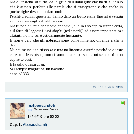
Ma è l'insieme di tutto, dalla gif o dall'immagine che metti all'inizio
che è sempre perfetta alle parole che si susseguono e che anche in
poche righe riescono a dare molto.
Perché credimi, queste mi hanno dato un botto e alla fine mi è venuta
anche quasi voglia di abbracciarti.
Ma tu non è il mio abbraccio che vuoi, quello l'ho capito stanne certa,
e il fatto di leggere i tuoi sfoghi ((ed amarli)) ed essere impotente per
aiutarti, non lo so, è estremamente frustrante.
E non è vero che gli abbracci sono come l'inferno, dipende a chi li
dai...
Mi hai messo una tristezza e una malinconia assurda perché io queste
cose non le capisco, non ci sono ancora passata e mi sembra di non
capire te così.
E la odio questa cosa.
Sei sempre magnifica, un bacione.
anna <3333
Segnala violazione
malpensandoti
Recensore Junior
14/09/13, ore 03:33
Cap. 1:
Abbracci(ami)