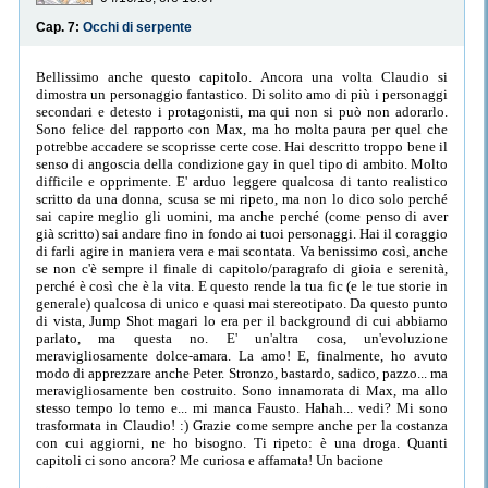
Cap. 7:
Occhi di serpente
Bellissimo anche questo capitolo. Ancora una volta Claudio si
dimostra un personaggio fantastico. Di solito amo di più i personaggi
secondari e detesto i protagonisti, ma qui non si può non adorarlo.
Sono felice del rapporto con Max, ma ho molta paura per quel che
potrebbe accadere se scoprisse certe cose. Hai descritto troppo bene il
senso di angoscia della condizione gay in quel tipo di ambito. Molto
difficile e opprimente. E' arduo leggere qualcosa di tanto realistico
scritto da una donna, scusa se mi ripeto, ma non lo dico solo perché
sai capire meglio gli uomini, ma anche perché (come penso di aver
già scritto) sai andare fino in fondo ai tuoi personaggi. Hai il coraggio
di farli agire in maniera vera e mai scontata. Va benissimo così, anche
se non c'è sempre il finale di capitolo/paragrafo di gioia e serenità,
perché è così che è la vita. E questo rende la tua fic (e le tue storie in
generale) qualcosa di unico e quasi mai stereotipato. Da questo punto
di vista, Jump Shot magari lo era per il background di cui abbiamo
parlato, ma questa no. E' un'altra cosa, un'evoluzione
meravigliosamente dolce-amara. La amo! E, finalmente, ho avuto
modo di apprezzare anche Peter. Stronzo, bastardo, sadico, pazzo... ma
meravigliosamente ben costruito. Sono innamorata di Max, ma allo
stesso tempo lo temo e... mi manca Fausto. Hahah... vedi? Mi sono
trasformata in Claudio! :) Grazie come sempre anche per la costanza
con cui aggiorni, ne ho bisogno. Ti ripeto: è una droga. Quanti
capitoli ci sono ancora? Me curiosa e affamata! Un bacione