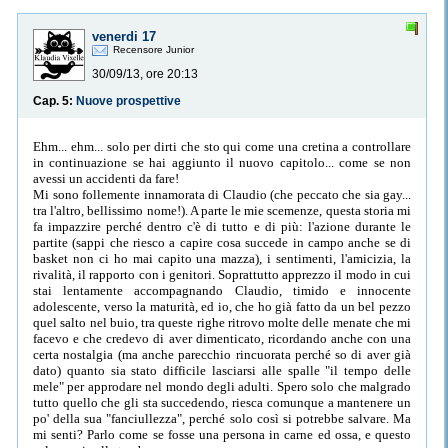
venerdi 17
Recensore Junior
30/09/13, ore 20:13
Cap. 5:
Nuove prospettive
Ehm... ehm... solo per dirti che sto qui come una cretina a controllare
in continuazione se hai aggiunto il nuovo capitolo... come se non
avessi un accidenti da fare!
Mi sono follemente innamorata di Claudio (che peccato che sia gay...
tra l'altro, bellissimo nome!). A parte le mie scemenze, questa storia mi
fa impazzire perché dentro c'è di tutto e di più: l'azione durante le
partite (sappi che riesco a capire cosa succede in campo anche se di
basket non ci ho mai capito una mazza), i sentimenti, l'amicizia, la
rivalità, il rapporto con i genitori. Soprattutto apprezzo il modo in cui
stai lentamente accompagnando Claudio, timido e innocente
adolescente, verso la maturità, ed io, che ho già fatto da un bel pezzo
quel salto nel buio, tra queste righe ritrovo molte delle menate che mi
facevo e che credevo di aver dimenticato, ricordando anche con una
certa nostalgia (ma anche parecchio rincuorata perché so di aver già
dato) quanto sia stato difficile lasciarsi alle spalle "il tempo delle
mele" per approdare nel mondo degli adulti. Spero solo che malgrado
tutto quello che gli sta succedendo, riesca comunque a mantenere un
po' della sua "fanciullezza", perché solo così si potrebbe salvare. Ma
mi senti? Parlo come se fosse una persona in carne ed ossa, e questo