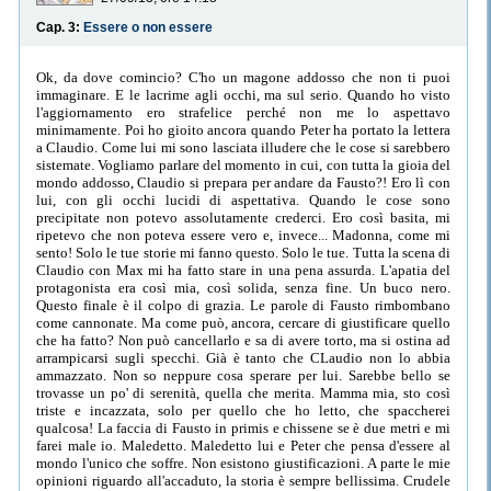
Cap. 3:
Essere o non essere
Ok, da dove comincio? C'ho un magone addosso che non ti puoi
immaginare. E le lacrime agli occhi, ma sul serio. Quando ho visto
l'aggiornamento ero strafelice perché non me lo aspettavo
minimamente. Poi ho gioito ancora quando Peter ha portato la lettera
a Claudio. Come lui mi sono lasciata illudere che le cose si sarebbero
sistemate. Vogliamo parlare del momento in cui, con tutta la gioia del
mondo addosso, Claudio si prepara per andare da Fausto?! Ero lì con
lui, con gli occhi lucidi di aspettativa. Quando le cose sono
precipitate non potevo assolutamente crederci. Ero così basita, mi
ripetevo che non poteva essere vero e, invece... Madonna, come mi
sento! Solo le tue storie mi fanno questo. Solo le tue. Tutta la scena di
Claudio con Max mi ha fatto stare in una pena assurda. L'apatia del
protagonista era così mia, così solida, senza fine. Un buco nero.
Questo finale è il colpo di grazia. Le parole di Fausto rimbombano
come cannonate. Ma come può, ancora, cercare di giustificare quello
che ha fatto? Non può cancellarlo e sa di avere torto, ma si ostina ad
arrampicarsi sugli specchi. Già è tanto che CLaudio non lo abbia
ammazzato. Non so neppure cosa sperare per lui. Sarebbe bello se
trovasse un po' di serenità, quella che merita. Mamma mia, sto così
triste e incazzata, solo per quello che ho letto, che spaccherei
qualcosa! La faccia di Fausto in primis e chissene se è due metri e mi
farei male io. Maledetto. Maledetto lui e Peter che pensa d'essere al
mondo l'unico che soffre. Non esistono giustificazioni. A parte le mie
opinioni riguardo all'accaduto, la storia è sempre bellissima. Crudele