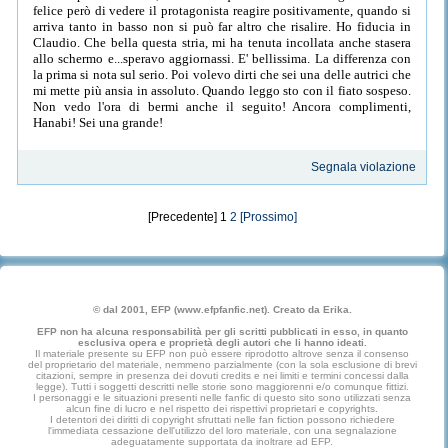
felice però di vedere il protagonista reagire positivamente, quando si
arriva tanto in basso non si può far altro che risalire. Ho fiducia in
Claudio. Che bella questa stria, mi ha tenuta incollata anche stasera
allo schermo e...speravo aggiornassi. E' bellissima. La differenza con
la prima si nota sul serio. Poi volevo dirti che sei una delle autrici che
mi mette più ansia in assoluto. Quando leggo sto con il fiato sospeso.
Non vedo l'ora di bermi anche il seguito! Ancora complimenti,
Hanabi! Sei una grande!
Segnala violazione
[Precedente] 1
2
[Prossimo]
© dal 2001, EFP (www.efpfanfic.net). Creato da Erika.
EFP non ha alcuna responsabilità per gli scritti pubblicati in esso, in quanto
esclusiva opera e proprietà degli autori che li hanno ideati.
Il materiale presente su EFP non può essere riprodotto altrove senza il consenso
del proprietario del materiale, nemmeno parzialmente (con la sola esclusione di brevi
citazioni, sempre in presenza dei dovuti credits e nei limiti e termini concessi dalla
legge). Tutti i soggetti descritti nelle storie sono maggiorenni e/o comunque fittizi.
I personaggi e le situazioni presenti nelle fanfic di questo sito sono utilizzati senza
alcun fine di lucro e nel rispetto dei rispettivi proprietari e copyrights.
I detentori dei diritti di copyright sfruttati nelle fan fiction possono richiedere
l'immediata cessazione dell'utilizzo del loro materiale, con una segnalazione
adeguatamente supportata da inoltrare ad EFP.