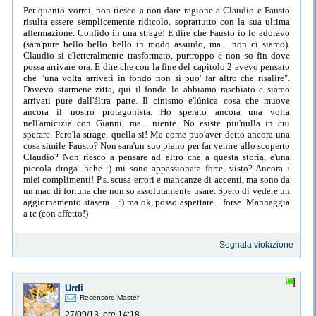
Per quanto vorrei, non riesco a non dare ragione a Claudio e Fausto
risulta essere semplicemente ridicolo, soprattutto con la sua ultima
affermazione. Confido in una strage! E dire che Fausto io lo adoravo
(sara'pure bello bello bello in modo assurdo, ma... non ci siamo).
Claudio si e'letteralmente trasformato, purtroppo e non so fin dove
possa arrivare ora. E dire che con la fine del capitolo 2 avevo pensato
che "una volta arrivati in fondo non si puo' far altro che risalire".
Dovevo starmene zitta, qui il fondo lo abbiamo raschiato e siamo
arrivati pure dall'áltra parte. Il cinismo e'lúnica cosa che muove
ancora il nostro protagonista. Ho sperato ancora una volta
nell'amicizia con Gianni, ma... niente. No esiste piu'nulla in cui
sperare. Pero'la strage, quella si! Ma come puo'aver detto ancora una
cosa simile Fausto? Non sara'un suo piano per far venire allo scoperto
Claudio? Non riesco a pensare ad altro che a questa storia, e'una
piccola droga...hehe :) mi sono appassionata forte, visto? Ancora i
miei complimenti! P.s. scusa errori e mancanze di accenti, ma sono da
un mac di fortuna che non so assolutamente usare. Spero di vedere un
aggiornamento stasera... :) ma ok, posso aspettare... forse. Mannaggia
a te (con affetto!)
Segnala violazione
Urdi
Recensore Master
27/09/13, ore 14:18