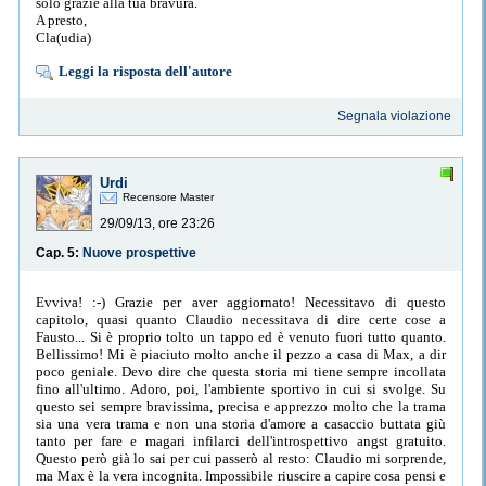
solo grazie alla tua bravura.
A presto,
Cla(udia)
Leggi la risposta dell'autore
Segnala violazione
Urdi
Recensore Master
29/09/13, ore 23:26
Cap. 5:
Nuove prospettive
Evviva! :-) Grazie per aver aggiornato! Necessitavo di questo
capitolo, quasi quanto Claudio necessitava di dire certe cose a
Fausto... Si è proprio tolto un tappo ed è venuto fuori tutto quanto.
Bellissimo! Mi è piaciuto molto anche il pezzo a casa di Max, a dir
poco geniale. Devo dire che questa storia mi tiene sempre incollata
fino all'ultimo. Adoro, poi, l'ambiente sportivo in cui si svolge. Su
questo sei sempre bravissima, precisa e apprezzo molto che la trama
sia una vera trama e non una storia d'amore a casaccio buttata giù
tanto per fare e magari infilarci dell'introspettivo angst gratuito.
Questo però già lo sai per cui passerò al resto: Claudio mi sorprende,
ma Max è la vera incognita. Impossibile riuscire a capire cosa pensi e