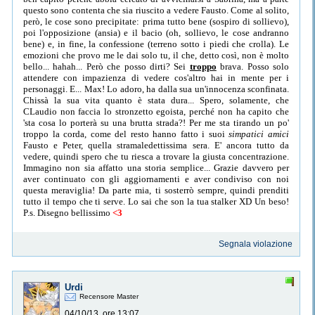
questo sono contenta che sia riuscito a vedere Fausto. Come al solito,
però, le cose sono precipitate: prima tutto bene (sospiro di sollievo),
poi l'opposizione (ansia) e il bacio (oh, sollievo, le cose andranno
bene) e, in fine, la confessione (terreno sotto i piedi che crolla). Le
emozioni che provo me le dai solo tu, il che, detto così, non è molto
bello... hahah... Però che posso dirti? Sei
troppo
brava. Posso solo
attendere con impazienza di vedere cos'altro hai in mente per i
personaggi. E... Max! Lo adoro, ha dalla sua un'innocenza sconfinata.
Chissà la sua vita quanto è stata dura... Spero, solamente, che
CLaudio non faccia lo stronzetto egoista, perché non ha capito che
'sta cosa lo porterà su una brutta strada?! Per me sta tirando un po'
troppo la corda, come del resto hanno fatto i suoi
simpatici amici
Fausto e Peter, quella stramaledettissima sera. E' ancora tutto da
vedere, quindi spero che tu riesca a trovare la giusta concentrazione.
Immagino non sia affatto una storia semplice... Grazie davvero per
aver continuato con gli aggiornamenti e aver condiviso con noi
questa meraviglia! Da parte mia, ti sosterrò sempre, quindi prenditi
tutto il tempo che ti serve. Lo sai che son la tua stalker XD Un beso!
P.s. Disegno bellissimo
<3
Segnala violazione
Urdi
Recensore Master
04/10/13, ore 13:07