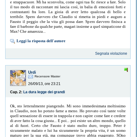
e strappacuore. Mi ha sconvolta, come ogni tua fic riesce a fare. Solo
il tuo modo di raccontare mi lascia così, in balia di emozioni forti e
contrastanti fra loro. La gioia di aver letto qualcosa di bello e
terribile. Spero davvero che Claudio si rimetta in piedi e auguro a
Fausto il peggio che la vita gli possa dare. Spero davvero finisca a
fare il barbone da qualche parte, magari insieme a quel simpaticone di
Max! Che amarezza...
Leggi la risposta dell'autore
Segnala violazione
Urdi
Recensore Master
26/09/13, ore 23:21
Cap. 2:
La dura legge dei grandi
Ok, sto letteralmente piangendo. Mi sono immedesimata moltissimo
in Claudio, non ho potuto farne a meno. Ho provato così tante volte
quell sensazione di essere in trappola e non capire come fare e credere
di aver fatto la cosa giusta... E poi... poi esiste un altro mondo, quello
al di fuori. Certo che Fausto è stato molto duro, troppo. Peter è
sicuramente malato e lui ha sicuramente la propria vita, è un uomo
maturo per la sua età, ma comunque trovo abbia esagerato. SOno