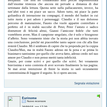
Benjamin” che non ho commentato solo perché impossibilitata
dall’enorme tristezza che ancora mi pervade a distanza di due
settimane dalla lettura. Questa serie sulla pallacanestro, invece, ha
tutt’altri toni e mi piace un sacco. Adoro tutto, mi piace la parte
goliardica di interazione tra compagni, il mondo del basket in cui
tutto ruota e poi adoro i personaggi: Claudio e il suo doloroso
percorso di maturazione, Fausto che vuole apparire controllato e
perfetto ed è in realtà succube di Peter, Peter l’astuto e sadico
distruttore di felicità altrui, Gianni l’amicone fedele che tutti
vorrebbero avere, Max il campione sregolato, che è solo e bisognoso
d’affetto. Sono veramente triste che la storia poi non abbia trovato
una conclusione, perché mi piacerebbe tanto sapere con chi alla fine
resterà Claudio. Mi è sembrato di capire che tu propenda per la coppia
Claudio/Max, ma in realtà Fausto adesso mi fa pena e se prima lo
biasimavo tantissimo per quello che aveva fatto, adesso credo nel suo
amore per Claudio e non penso meriti tanta infelicità.
Grazie, per come scrivi e per quello che scrivi. Sei veramente
bravissima e sono contenta di aver scovato finalmente la tua pagina.
Se mai avrai intenzione di finire la storia io sarò sicuramente
contentissima di leggere il seguito. Io ci spero ancora.
Segnala violazione
Eurinome
Nuovo recensore