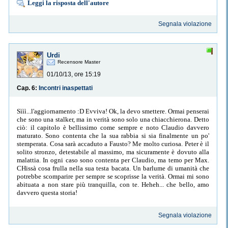
Leggi la risposta dell'autore
Segnala violazione
Urdi
Recensore Master
01/10/13, ore 15:19
Cap. 6:
Incontri inaspettati
Sììì...l'aggiornamento :D Evviva! Ok, la devo smettere. Ormai penserai
che sono una stalker, ma in verità sono solo una chiacchierona. Detto
ciò: il capitolo è bellissimo come sempre e noto Claudio davvero
maturato. Sono contenta che la sua rabbia si sia finalmente un po'
stemperata. Cosa sarà accaduto a Fausto? Me molto curiosa. Peter è il
solito stronzo, detestabile al massimo, ma sicuramente è dovuto alla
malattia. In ogni caso sono contenta per Claudio, ma temo per Max.
CHissà cosa frulla nella sua testa bacata. Un barlume di umanità che
potrebbe scomparire per sempre se scoprisse la verità. Ormai mi sono
abituata a non stare più tranquilla, con te. Heheh... che bello, amo
davvero questa storia!
Segnala violazione