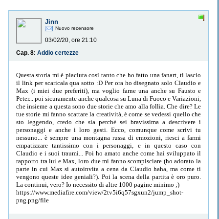
Jinn
Nuovo recensore
03/02/20, ore 21:10
Cap. 8:
Addio certezze
Questa storia mi è piaciuta così tanto che ho fatto una fanart, ti lascio
il link per scaricala qua sotto :D Per ora ho disegnato solo Claudio e
Max (i miei due preferiti), ma voglio farne una anche su Fausto e
Peter... poi sicuramente anche qualcosa su Luna di Fuoco e Variazioni,
che insieme a questa sono due storie che amo alla follia. Che dire? Le
tue storie mi fanno scattare la creatività, è come se vedessi quello che
sto leggendo, credo che sia perchè sei bravissima a descrivere i
personaggi e anche i loro gesti. Ecco, comunque come scrivi tu
nessuno... è sempre una montagna russa di emozioni, riesci a farmi
empatizzare tantissimo con i personaggi, e in questo caso con
Claudio e i suoi traumi... Poi ho amato anche come hai sviluppato il
rapporto tra lui e Max, loro due mi fanno scompisciare (ho adorato la
parte in cui Max si autoinvita a cena da Claudio haha, ma come ti
vengono queste idee geniali?). Poi la scena della partita è oro puro.
La continui, vero? Io necessito di altre 1000 pagine minimo ;)
https://www.mediafire.com/view/2tv5i6q57sgxun2/jump_shot-
png.png/file