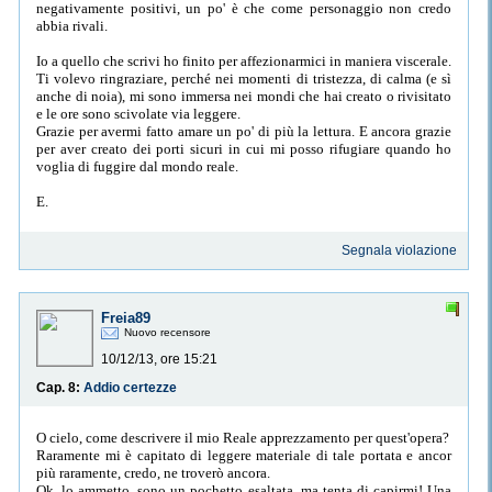
negativamente positivi, un po' è che come personaggio non credo
abbia rivali.
Io a quello che scrivi ho finito per affezionarmici in maniera viscerale.
Ti volevo ringraziare, perché nei momenti di tristezza, di calma (e sì
anche di noia), mi sono immersa nei mondi che hai creato o rivisitato
e le ore sono scivolate via leggere.
Grazie per avermi fatto amare un po' di più la lettura. E ancora grazie
per aver creato dei porti sicuri in cui mi posso rifugiare quando ho
voglia di fuggire dal mondo reale.
E.
Segnala violazione
Freia89
Nuovo recensore
10/12/13, ore 15:21
Cap. 8:
Addio certezze
O cielo, come descrivere il mio Reale apprezzamento per quest'opera?
Raramente mi è capitato di leggere materiale di tale portata e ancor
più raramente, credo, ne troverò ancora.
Ok, lo ammetto, sono un pochetto esaltata, ma tenta di capirmi! Una