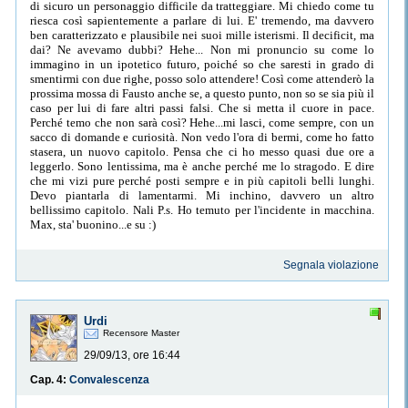
di sicuro un personaggio difficile da tratteggiare. Mi chiedo come tu
riesca così sapientemente a parlare di lui. E' tremendo, ma davvero
ben caratterizzato e plausibile nei suoi mille isterismi. Il decificit, ma
dai? Ne avevamo dubbi? Hehe... Non mi pronuncio su come lo
immagino in un ipotetico futuro, poiché so che saresti in grado di
smentirmi con due righe, posso solo attendere! Così come attenderò la
prossima mossa di Fausto anche se, a questo punto, non so se sia più il
caso per lui di fare altri passi falsi. Che si metta il cuore in pace.
Perché temo che non sarà così? Hehe...mi lasci, come sempre, con un
sacco di domande e curiosità. Non vedo l'ora di bermi, come ho fatto
stasera, un nuovo capitolo. Pensa che ci ho messo quasi due ore a
leggerlo. Sono lentissima, ma è anche perché me lo stragodo. E dire
che mi vizi pure perché posti sempre e in più capitoli belli lunghi.
Devo piantarla di lamentarmi. Mi inchino, davvero un altro
bellissimo capitolo. Nali P.s. Ho temuto per l'incidente in macchina.
Max, sta' buonino...e su :)
Segnala violazione
Urdi
Recensore Master
29/09/13, ore 16:44
Cap. 4:
Convalescenza