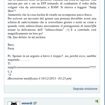
sravana per ore e ore su EFP tentando di combattere il tedio della
volgare vita da universitaria...e BAM! Si ritrova a leggere "Jump
Shot"!
Ammettilo che la cosa rischia di crearle un scompenso psico-fisico..
Per scrivere un racconto del genere una persona dovrebbe avere una
schiera di sado/scimmie che si scervellano giorno e notte su come e
quando verrà infinocchiato nuovamente il protagonista di turno!(Da
notare la delicatezza dell' "infinocchiato" ;>) E a correlarle così
magnificamente tra loro po!
Ok, fine delirio. Io mi inchino.
Baci,
Freia
Ps: Sperare in un seguito a breve è troppo?...no, perchè ecco, sarebbe
stupendo... ... ... ...
Ti
supplicoooooooooooooooooooooooooooooooooooooooooooo!!!!!!!
ç_ç
<3
(Recensione modificata il 10/12/2013 - 03:23 pm)
Segnala violazione
venerdi 17