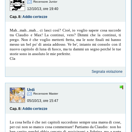
Recensore Junior
12/10/13, ore 19:40
Cap. 8:
Addio certezze
Mah...mah...mah... ci lasci così? Cioè, io voglio sapere cosa succede
tra Claudio e Max! La continui, vero? Dimmi che la continui, ti
prego. Non è che voglio metterti fretta, ma le note finali mi hanno
messo un bel po' di ansia addosso. Ve be', intanto mi consolo con il
nuovo capitolo di luna di fuoco, ma tu dammi un segno perché le tue
storie sono in assoluto le mie preferite.
Cla
Segnala violazione
Urdi
Recensore Master
05/10/13, ore 15:47
Cap. 8:
Addio certezze
La cosa bella è che nei capitoli succedono sempre una marea di cose,
per cui non so manco cosa commentare! Partiamo da Claudio: non ho
ben capito perché abbia cercato di avvicinarsi a Sabrina, ma a parte