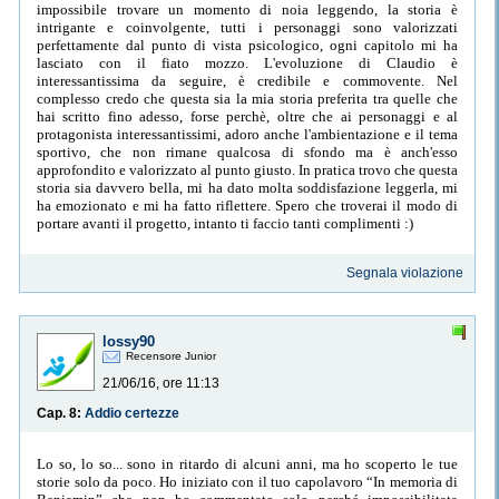
impossibile trovare un momento di noia leggendo, la storia è
intrigante e coinvolgente, tutti i personaggi sono valorizzati
perfettamente dal punto di vista psicologico, ogni capitolo mi ha
lasciato con il fiato mozzo. L'evoluzione di Claudio è
interessantissima da seguire, è credibile e commovente. Nel
complesso credo che questa sia la mia storia preferita tra quelle che
hai scritto fino adesso, forse perchè, oltre che ai personaggi e al
protagonista interessantissimi, adoro anche l'ambientazione e il tema
sportivo, che non rimane qualcosa di sfondo ma è anch'esso
approfondito e valorizzato al punto giusto. In pratica trovo che questa
storia sia davvero bella, mi ha dato molta soddisfazione leggerla, mi
ha emozionato e mi ha fatto riflettere. Spero che troverai il modo di
portare avanti il progetto, intanto ti faccio tanti complimenti :)
Segnala violazione
lossy90
Recensore Junior
21/06/16, ore 11:13
Cap. 8:
Addio certezze
Lo so, lo so... sono in ritardo di alcuni anni, ma ho scoperto le tue
storie solo da poco. Ho iniziato con il tuo capolavoro “In memoria di