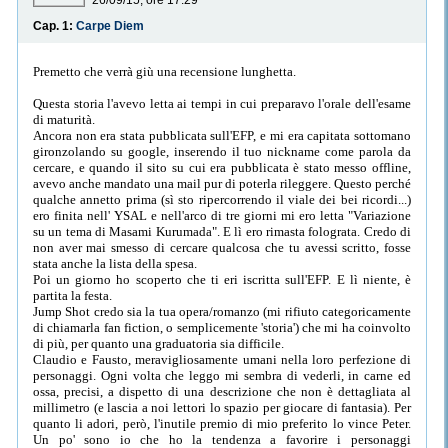
26/09/15, ore 17:29
Cap. 1:
Carpe Diem
Premetto che verrà giù una recensione lunghetta.
Questa storia l'avevo letta ai tempi in cui preparavo l'orale dell'esame
di maturità.
Ancora non era stata pubblicata sull'EFP, e mi era capitata sottomano
gironzolando su google, inserendo il tuo nickname come parola da
cercare, e quando il sito su cui era pubblicata è stato messo offline,
avevo anche mandato una mail pur di poterla rileggere. Questo perché
qualche annetto prima (sì sto ripercorrendo il viale dei bei ricordi...)
ero finita nell' YSAL e nell'arco di tre giorni mi ero letta "Variazione
su un tema di Masami Kurumada". E lì ero rimasta folograta. Credo di
non aver mai smesso di cercare qualcosa che tu avessi scritto, fosse
stata anche la lista della spesa.
Poi un giorno ho scoperto che ti eri iscritta sull'EFP. E lì niente, è
partita la festa.
Jump Shot credo sia la tua opera/romanzo (mi rifiuto categoricamente
di chiamarla fan fiction, o semplicemente 'storia') che mi ha coinvolto
di più, per quanto una graduatoria sia difficile.
Claudio e Fausto, meravigliosamente umani nella loro perfezione di
personaggi. Ogni volta che leggo mi sembra di vederli, in carne ed
ossa, precisi, a dispetto di una descrizione che non è dettagliata al
millimetro (e lascia a noi lettori lo spazio per giocare di fantasia). Per
quanto li adori, però, l'inutile premio di mio preferito lo vince Peter.
Un po' sono io che ho la tendenza a favorire i personaggi