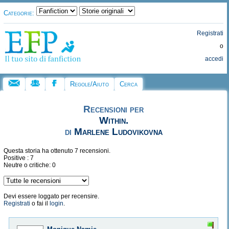
Categorie:
Registrati
o
accedi
Regole/Aiuto
Cerca
Recensioni per
Within.
di
Marlene Ludovikovna
Questa storia ha ottenuto 7 recensioni.
Positive : 7
Neutre o critiche: 0
Devi essere loggato per recensire.
Registrati
o fai il
login
.