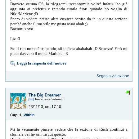
Davvero ottima OS, la rileggerei trecentomila volte! Infatti l'ho già
aggiunta ai preferiti e intendo tirarla fuori quando ho voglia di
Niki/Marlene ;D
Spero di vedere presto altre cosucce scritte da te in questa sezione
perché anche il tuo stile me gusta assai ahah ;)
Bacioni xoxo
Liz :3
Ps: il tuo nome è stupendo, siine fiera ahahahah ;D Scherzo! Però mi
piace davvero il nome Marlene! :3
Leggi la risposta dell'autore
Segnala violazione
The Big Dreamer
Recensore Veterano
23/11/13, ore 17:10
Cap. 1:
Within.
Mi fa veramente piacere vedere che la sezione di Rush continui a
sfornare bei lavori, tra cui questo.