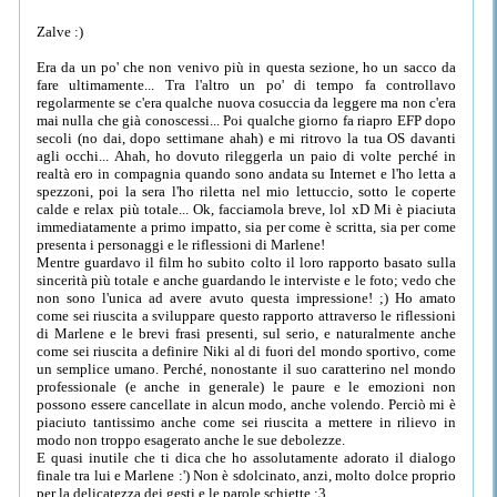
Zalve :)
Era da un po' che non venivo più in questa sezione, ho un sacco da
fare ultimamente... Tra l'altro un po' di tempo fa controllavo
regolarmente se c'era qualche nuova cosuccia da leggere ma non c'era
mai nulla che già conoscessi... Poi qualche giorno fa riapro EFP dopo
secoli (no dai, dopo settimane ahah) e mi ritrovo la tua OS davanti
agli occhi... Ahah, ho dovuto rileggerla un paio di volte perché in
realtà ero in compagnia quando sono andata su Internet e l'ho letta a
spezzoni, poi la sera l'ho riletta nel mio lettuccio, sotto le coperte
calde e relax più totale... Ok, facciamola breve, lol xD Mi è piaciuta
immediatamente a primo impatto, sia per come è scritta, sia per come
presenta i personaggi e le riflessioni di Marlene!
Mentre guardavo il film ho subito colto il loro rapporto basato sulla
sincerità più totale e anche guardando le interviste e le foto; vedo che
non sono l'unica ad avere avuto questa impressione! ;) Ho amato
come sei riuscita a sviluppare questo rapporto attraverso le riflessioni
di Marlene e le brevi frasi presenti, sul serio, e naturalmente anche
come sei riuscita a definire Niki al di fuori del mondo sportivo, come
un semplice umano. Perché, nonostante il suo caratterino nel mondo
professionale (e anche in generale) le paure e le emozioni non
possono essere cancellate in alcun modo, anche volendo. Perciò mi è
piaciuto tantissimo anche come sei riuscita a mettere in rilievo in
modo non troppo esagerato anche le sue debolezze.
E quasi inutile che ti dica che ho assolutamente adorato il dialogo
finale tra lui e Marlene :') Non è sdolcinato, anzi, molto dolce proprio
per la delicatezza dei gesti e le parole schiette :3