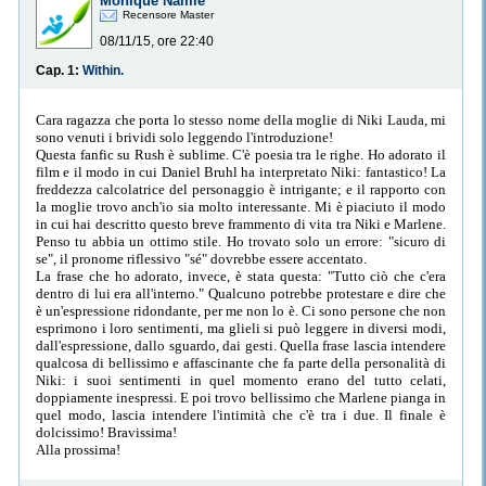
Monique Namie
Recensore Master
08/11/15, ore 22:40
Cap. 1:
Within.
Cara ragazza che porta lo stesso nome della moglie di Niki Lauda, mi
sono venuti i brividi solo leggendo l'introduzione!
Questa fanfic su Rush è sublime. C'è poesia tra le righe. Ho adorato il
film e il modo in cui Daniel Bruhl ha interpretato Niki: fantastico! La
freddezza calcolatrice del personaggio è intrigante; e il rapporto con
la moglie trovo anch'io sia molto interessante. Mi è piaciuto il modo
in cui hai descritto questo breve frammento di vita tra Niki e Marlene.
Penso tu abbia un ottimo stile. Ho trovato solo un errore: "sicuro di
se", il pronome riflessivo "sé" dovrebbe essere accentato.
La frase che ho adorato, invece, è stata questa: "Tutto ciò che c'era
dentro di lui era all'interno." Qualcuno potrebbe protestare e dire che
è un'espressione ridondante, per me non lo è. Ci sono persone che non
esprimono i loro sentimenti, ma glieli si può leggere in diversi modi,
dall'espressione, dallo sguardo, dai gesti. Quella frase lascia intendere
qualcosa di bellissimo e affascinante che fa parte della personalità di
Niki: i suoi sentimenti in quel momento erano del tutto celati,
doppiamente inespressi. E poi trovo bellissimo che Marlene pianga in
quel modo, lascia intendere l'intimità che c'è tra i due. Il finale è
dolcissimo! Bravissima!
Alla prossima!