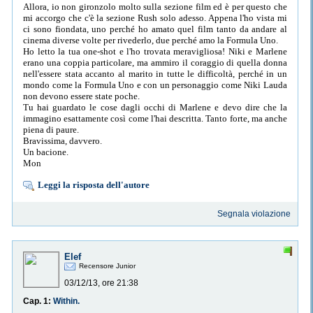
Allora, io non gironzolo molto sulla sezione film ed è per questo che
mi accorgo che c'è la sezione Rush solo adesso. Appena l'ho vista mi
ci sono fiondata, uno perché ho amato quel film tanto da andare al
cinema diverse volte per rivederlo, due perché amo la Formula Uno.
Ho letto la tua one-shot e l'ho trovata meravigliosa! Niki e Marlene
erano una coppia particolare, ma ammiro il coraggio di quella donna
nell'essere stata accanto al marito in tutte le difficoltà, perché in un
mondo come la Formula Uno e con un personaggio come Niki Lauda
non devono essere state poche.
Tu hai guardato le cose dagli occhi di Marlene e devo dire che la
immagino esattamente così come l'hai descritta. Tanto forte, ma anche
piena di paure.
Bravissima, davvero.
Un bacione.
Mon
Leggi la risposta dell'autore
Segnala violazione
Elef
Recensore Junior
03/12/13, ore 21:38
Cap. 1:
Within.