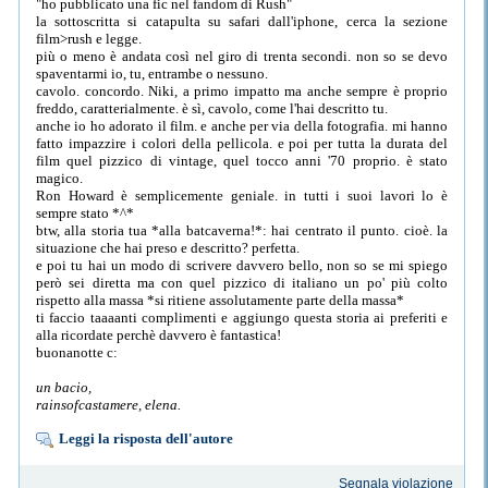
"ho pubblicato una fic nel fandom di Rush"
la sottoscritta si catapulta su safari dall'iphone, cerca la sezione
film>rush e legge.
più o meno è andata così nel giro di trenta secondi. non so se devo
spaventarmi io, tu, entrambe o nessuno.
cavolo. concordo. Niki, a primo impatto ma anche sempre è proprio
freddo, caratterialmente. è sì, cavolo, come l'hai descritto tu.
anche io ho adorato il film. e anche per via della fotografia. mi hanno
fatto impazzire i colori della pellicola. e poi per tutta la durata del
film quel pizzico di vintage, quel tocco anni '70 proprio. è stato
magico.
Ron Howard è semplicemente geniale. in tutti i suoi lavori lo è
sempre stato *^*
btw, alla storia tua *alla batcaverna!*: hai centrato il punto. cioè. la
situazione che hai preso e descritto? perfetta.
e poi tu hai un modo di scrivere davvero bello, non so se mi spiego
però sei diretta ma con quel pizzico di italiano un po' più colto
rispetto alla massa *si ritiene assolutamente parte della massa*
ti faccio taaaanti complimenti e aggiungo questa storia ai preferiti e
alla ricordate perchè davvero è fantastica!
buonanotte c:
un bacio,
rainsofcastamere, elena.
Leggi la risposta dell'autore
Segnala violazione