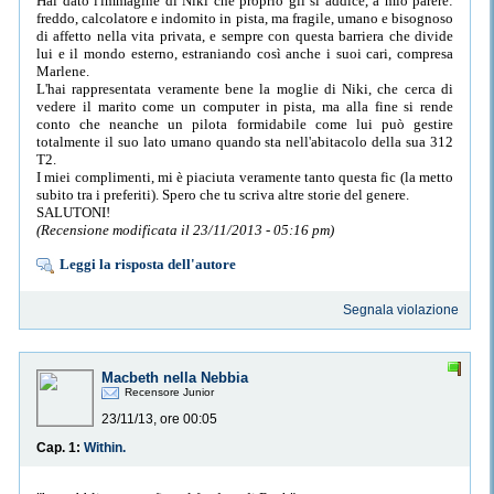
Hai dato l'immagine di Niki che proprio gli si addice, a mio parere:
freddo, calcolatore e indomito in pista, ma fragile, umano e bisognoso
di affetto nella vita privata, e sempre con questa barriera che divide
lui e il mondo esterno, estraniando così anche i suoi cari, compresa
Marlene.
L'hai rappresentata veramente bene la moglie di Niki, che cerca di
vedere il marito come un computer in pista, ma alla fine si rende
conto che neanche un pilota formidabile come lui può gestire
totalmente il suo lato umano quando sta nell'abitacolo della sua 312
T2.
I miei complimenti, mi è piaciuta veramente tanto questa fic (la metto
subito tra i preferiti). Spero che tu scriva altre storie del genere.
SALUTONI!
(Recensione modificata il 23/11/2013 - 05:16 pm)
Leggi la risposta dell'autore
Segnala violazione
Macbeth nella Nebbia
Recensore Junior
23/11/13, ore 00:05
Cap. 1:
Within.