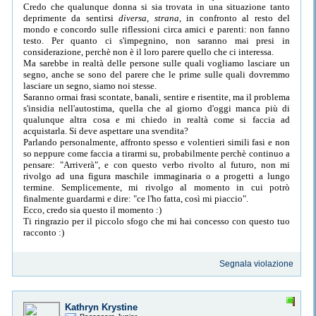
Credo che qualunque donna si sia trovata in una situazione tanto
deprimente da sentirsi
diversa
,
strana
, in confronto al resto del
mondo e concordo sulle riflessioni circa amici e parenti: non fanno
testo. Per quanto ci s'impegnino, non saranno mai presi in
considerazione, perchè non è il loro parere quello che ci interessa.
Ma sarebbe in realtà delle persone sulle quali vogliamo lasciare un
segno, anche se sono del parere che le prime sulle quali dovremmo
lasciare un segno, siamo noi stesse.
Saranno ormai frasi scontate, banali, sentire e risentite, ma il problema
s'insidia nell'autostima, quella che al giorno d'oggi manca più di
qualunque altra cosa e mi chiedo in realtà come si faccia ad
acquistarla. Si deve aspettare una svendita?
Parlando personalmente, affronto spesso e volentieri simili fasi e non
so neppure come faccia a tirarmi su, probabilmente perchè continuo a
pensare: "Arriverà", e con questo verbo rivolto al futuro, non mi
rivolgo ad una figura maschile immaginaria o a progetti a lungo
termine. Semplicemente, mi rivolgo al momento in cui potrò
finalmente guardarmi e dire: "ce l'ho fatta, così mi piaccio".
Ecco, credo sia questo il momento :)
Ti ringrazio per il piccolo sfogo che mi hai concesso con questo tuo
racconto :)
Segnala violazione
Kathryn Krystine