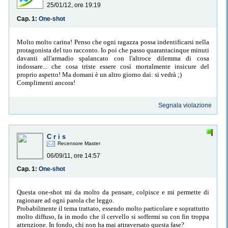
25/01/12, ore 19:19
Cap. 1:
One-shot
Molto molto carina! Penso che ogni ragazza possa indentificarsi nella
protagonista del tuo racconto. Io poi che passo quarantacinque minuti
davanti all'armadio spalancato con l'altroce dilemma di cosa
indossare... che cosa triste essere così mortalmente insicure del
proprio aspetto! Ma domani è un altro giorno dai: si vedrà ;)
Complimenti ancora!
Segnala violazione
C r i s
Recensore Master
06/09/11, ore 14:57
Cap. 1:
One-shot
Questa one-shot mi da molto da pensare, colpisce e mi permette di
ragionare ad ogni parola che leggo.
Probabilmente il tema trattato, essendo molto particolare e soprattutto
molto diffuso, fa in modo che il cervello si soffermi su con fin troppa
attenzione. In fondo, chi non ha mai attraversato questa fase?