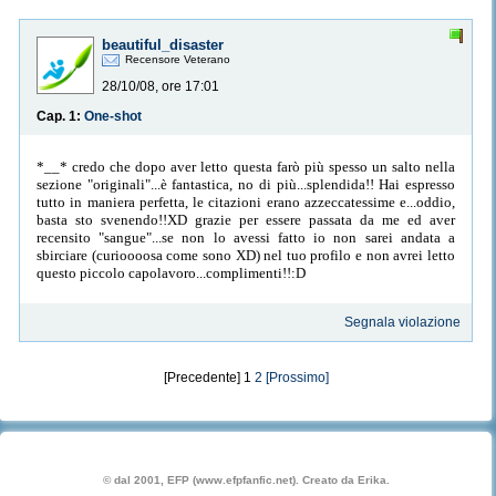
beautiful_disaster
Recensore Veterano
28/10/08, ore 17:01
Cap. 1:
One-shot
*__* credo che dopo aver letto questa farò più spesso un salto nella
sezione "originali"...è fantastica, no di più...splendida!! Hai espresso
tutto in maniera perfetta, le citazioni erano azzeccatessime e...oddio,
basta sto svenendo!!XD grazie per essere passata da me ed aver
recensito "sangue"...se non lo avessi fatto io non sarei andata a
sbirciare (curioooosa come sono XD) nel tuo profilo e non avrei letto
questo piccolo capolavoro...complimenti!!:D
Segnala violazione
[Precedente] 1
2
[Prossimo]
© dal 2001, EFP (www.efpfanfic.net). Creato da Erika.