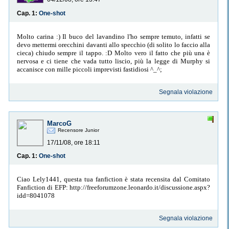
Cap. 1:
One-shot
Molto carina :) Il buco del lavandino l'ho sempre temuto, infatti se
devo mettermi orecchini davanti allo specchio (di solito lo faccio alla
cieca) chiudo sempre il tappo. :D Molto vero il fatto che più una è
nervosa e ci tiene che vada tutto liscio, più la legge di Murphy si
accanisce con mille piccoli imprevisti fastidiosi ^_^;
Segnala violazione
MarcoG
Recensore Junior
17/11/08, ore 18:11
Cap. 1:
One-shot
Ciao Lely1441, questa tua fanfiction è stata recensita dal Comitato
Fanfiction di EFP: http://freeforumzone.leonardo.it/discussione.aspx?
idd=8041078
Segnala violazione