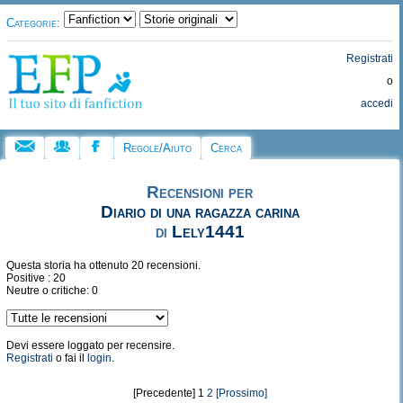
Categorie:
Registrati
o
accedi
Regole/Aiuto
Cerca
Recensioni per
Diario di una ragazza carina
di
Lely1441
Questa storia ha ottenuto 20 recensioni.
Positive : 20
Neutre o critiche: 0
Devi essere loggato per recensire.
Registrati
o fai il
login
.
[Precedente] 1
2
[Prossimo]