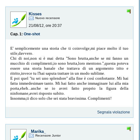
Kisses
Nuovo recensore
21/08/12, ore 20:37
Cap. 1:
One-shot
E' semplicemente una storia che ti coinvolge,mi piace molto il tuo
stile,davvero.
Chi di noi,non si è mai detta "Sono brutta,anche se mi fanno un
mucchio di complimenti,io sono brutta,loro mentono.",questa poteva
essere una storia banale che trattava di un argomento trito e
ritrito,invece tu l'hai saputa trattare in un modo sublime.
E poi quel "tu sei uno splendore" alla fine è così confortante. Mi hai
fatta immedesimare tanto. Mi hai fatto anche immaginare lui alla mia
porta,eheh...anche se io avrei fatto proprio la figura della
ninfomane,avrei risposto subito.
Insomma,ti dico solo che sei stata bravissima. Complimenti!
Segnala violazione
_Marika_
Recensore Junior