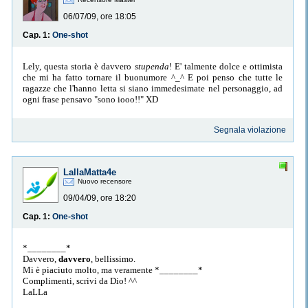
06/07/09, ore 18:05
Cap. 1:
One-shot
Lely, questa storia è davvero
stupenda
! E' talmente dolce e ottimista
che mi ha fatto tornare il buonumore ^_^ E poi penso che tutte le
ragazze che l'hanno letta si siano immedesimate nel personaggio, ad
ogni frase pensavo "sono iooo!!" XD
Segnala violazione
LallaMatta4e
Nuovo recensore
09/04/09, ore 18:20
Cap. 1:
One-shot
*________*
Davvero,
davvero
, bellissimo.
Mi è piaciuto molto, ma veramente *________*
Complimenti, scrivi da Dio! ^^
LaLLa