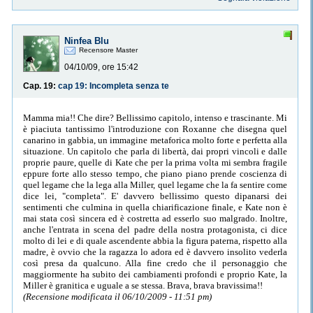
Ninfea Blu
Recensore Master
04/10/09, ore 15:42
Cap. 19:
cap 19: Incompleta senza te
Mamma mia!! Che dire? Bellissimo capitolo, intenso e trascinante. Mi
è piaciuta tantissimo l'introduzione con Roxanne che disegna quel
canarino in gabbia, un immagine metaforica molto forte e perfetta alla
situazione. Un capitolo che parla di libertà, dai propri vincoli e dalle
proprie paure, quelle di Kate che per la prima volta mi sembra fragile
eppure forte allo stesso tempo, che piano piano prende coscienza di
quel legame che la lega alla Miller, quel legame che la fa sentire come
dice lei, "completa". E' davvero bellissimo questo dipanarsi dei
sentimenti che culmina in quella chiarificazione finale, e Kate non è
mai stata così sincera ed è costretta ad esserlo suo malgrado. Inoltre,
anche l'entrata in scena del padre della nostra protagonista, ci dice
molto di lei e di quale ascendente abbia la figura paterna, rispetto alla
madre, è ovvio che la ragazza lo adora ed è davvero insolito vederla
così presa da qualcuno. Alla fine credo che il personaggio che
maggiormente ha subito dei cambiamenti profondi e proprio Kate, la
Miller è granitica e uguale a se stessa. Brava, brava bravissima!!
(Recensione modificata il 06/10/2009 - 11:51 pm)