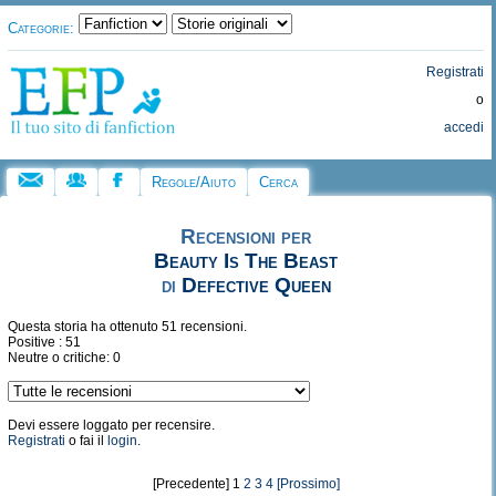
Categorie:
Registrati
o
accedi
Regole/Aiuto
Cerca
Recensioni per
Beauty Is The Beast
di
Defective Queen
Questa storia ha ottenuto 51 recensioni.
Positive : 51
Neutre o critiche: 0
Devi essere loggato per recensire.
Registrati
o fai il
login
.
[Precedente] 1
2
3
4
[Prossimo]