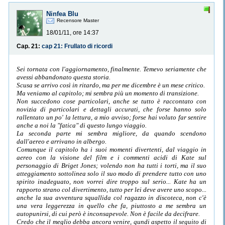
Ninfea Blu
Recensore Master
18/01/11, ore 14:37
Cap. 21:
cap 21: Frullato di ricordi
Sei tornata con l'aggiornamento, finalmente. Temevo seriamente che
avessi abbandonato questa storia.
Scusa se arrivo così in ritardo, ma per me dicembre è un mese critico.
Ma veniamo al capitolo; mi sembra più un momento di transizione.
Non succedono cose particolari, anche se tutto è raccontato con
novizia di particolari e dettagli accurati, che forse hanno solo
rallentato un po' la lettura, a mio avviso; forse hai voluto far sentire
anche a noi la "fatica" di questo lungo viaggio.
La seconda parte mi sembra migliore, da quando scendono
dall'aereo e arrivano in albergo.
Comunque il capitolo ha i suoi momenti divertenti, dal viaggio in
aereo con la visione del film e i commenti acidi di Kate sul
personaggio di Briget Jones; volendo non ha tutti i torti, ma il suo
atteggiamento sottolinea solo il suo modo di prendere tutto con uno
spirito inadeguato, non vorrei dire troppo sul serio... Kate ha un
rapporto strano col divertimento, tutto per lei deve avere uno scopo...
anche la sua avventura squallida col ragazzo in discoteca, non c'è
una vera leggerezza in quello che fa, piuttosto a me sembra un
autopunirsi, di cui però è inconsapevole. Non è facile da decifrare.
Credo che il meglio debba ancora venire, qundi aspetto il seguito di