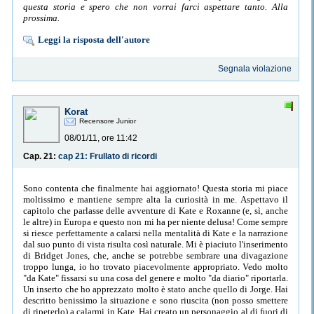
questa storia e spero che non vorrai farci aspettare tanto. Alla
prossima.
Leggi la risposta dell'autore
Segnala violazione
Korat
Recensore Junior
08/01/11, ore 11:42
Cap. 21:
cap 21: Frullato di ricordi
Sono contenta che finalmente hai aggiornato! Questa storia mi piace
moltissimo e mantiene sempre alta la curiosità in me. Aspettavo il
capitolo che parlasse delle avventure di Kate e Roxanne (e, sì, anche
le altre) in Europa e questo non mi ha per niente delusa! Come sempre
si riesce perfettamente a calarsi nella mentalità di Kate e la narrazione
dal suo punto di vista risulta così naturale. Mi è piaciuto l'inserimento
di Bridget Jones, che, anche se potrebbe sembrare una divagazione
troppo lunga, io ho trovato piacevolmente appropriato. Vedo molto
"da Kate" fissarsi su una cosa del genere e molto "da diario" riportarla.
Un inserto che ho apprezzato molto è stato anche quello di Jorge. Hai
descritto benissimo la situazione e sono riuscita (non posso smettere
di ripeterlo) a calarmi in Kate. Hai creato un personaggio al di fuori di