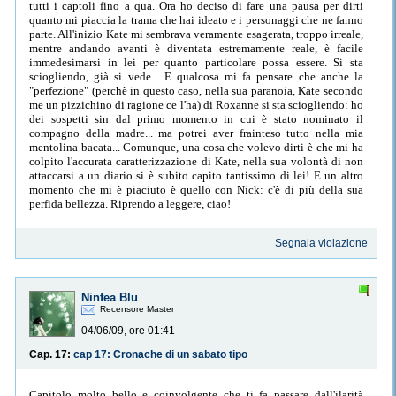
tutti i captoli fino a qua. Ora ho deciso di fare una pausa per dirti
quanto mi piaccia la trama che hai ideato e i personaggi che ne fanno
parte. All'inizio Kate mi sembrava veramente esagerata, troppo irreale,
mentre andando avanti è diventata estremamente reale, è facile
immedesimarsi in lei per quanto particolare possa essere. Si sta
sciogliendo, già si vede... E qualcosa mi fa pensare che anche la
"perfezione" (perchè in questo caso, nella sua paranoia, Kate secondo
me un pizzichino di ragione ce l'ha) di Roxanne si sta sciogliendo: ho
dei sospetti sin dal primo momento in cui è stato nominato il
compagno della madre... ma potrei aver frainteso tutto nella mia
mentolina bacata... Comunque, una cosa che volevo dirti è che mi ha
colpito l'accurata caratterizzazione di Kate, nella sua volontà di non
attaccarsi a un diario si è subito capito tantissimo di lei! E un altro
momento che mi è piaciuto è quello con Nick: c'è di più della sua
perfida bellezza. Riprendo a leggere, ciao!
Segnala violazione
Ninfea Blu
Recensore Master
04/06/09, ore 01:41
Cap. 17:
cap 17: Cronache di un sabato tipo
Capitolo molto bello e coinvolgente che ti fa passare dall'ilarità