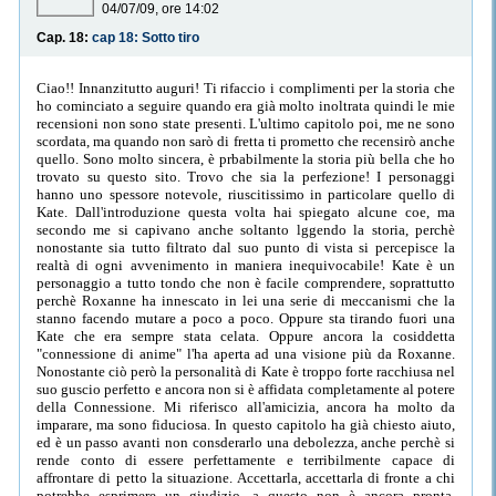
04/07/09, ore 14:02
Cap. 18:
cap 18: Sotto tiro
Ciao!! Innanzitutto auguri! Ti rifaccio i complimenti per la storia che
ho cominciato a seguire quando era già molto inoltrata quindi le mie
recensioni non sono state presenti. L'ultimo capitolo poi, me ne sono
scordata, ma quando non sarò di fretta ti prometto che recensirò anche
quello. Sono molto sincera, è prbabilmente la storia più bella che ho
trovato su questo sito. Trovo che sia la perfezione! I personaggi
hanno uno spessore notevole, riuscitissimo in particolare quello di
Kate. Dall'introduzione questa volta hai spiegato alcune coe, ma
secondo me si capivano anche soltanto lggendo la storia, perchè
nonostante sia tutto filtrato dal suo punto di vista si percepisce la
realtà di ogni avvenimento in maniera inequivocabile! Kate è un
personaggio a tutto tondo che non è facile comprendere, soprattutto
perchè Roxanne ha innescato in lei una serie di meccanismi che la
stanno facendo mutare a poco a poco. Oppure sta tirando fuori una
Kate che era sempre stata celata. Oppure ancora la cosiddetta
"connessione di anime" l'ha aperta ad una visione più da Roxanne.
Nonostante ciò però la personalità di Kate è troppo forte racchiusa nel
suo guscio perfetto e ancora non si è affidata completamente al potere
della Connessione. Mi riferisco all'amicizia, ancora ha molto da
imparare, ma sono fiduciosa. In questo capitolo ha già chiesto aiuto,
ed è un passo avanti non consderarlo una debolezza, anche perchè si
rende conto di essere perfettamente e terribilmente capace di
affrontare di petto la situazione. Accettarla, accettarla di fronte a chi
potrebbe esprimere un giudizio, a questo non è ancora pronta.