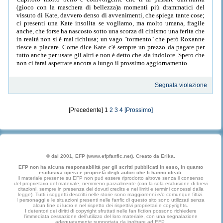
(gioco con la maschera di bellezza)a momenti più drammatici del
vissuto di Kate, davvero denso di avvenimenti, che spiega tante cose;
ci presenti una Kate insolita se vogliamo, ma molto umana, fragile
anche, che forse ha nascosto sotto una scorza di cinismo una ferita che
in realtà non si è mai richiusa; un vago "tormento" che però Roxanne
riesce a placare. Come dice Kate c'è sempre un prezzo da pagare per
tutto anche per usare gli altri e non è detto che sia indolore. Spero che
non ci farai aspettare ancora a lungo il prossimo aggiornamento.
Segnala violazione
[Precedente] 1
2
3
4
[Prossimo]
© dal 2001, EFP (www.efpfanfic.net). Creato da Erika.
EFP non ha alcuna responsabilità per gli scritti pubblicati in esso, in quanto
esclusiva opera e proprietà degli autori che li hanno ideati.
Il materiale presente su EFP non può essere riprodotto altrove senza il consenso
del proprietario del materiale, nemmeno parzialmente (con la sola esclusione di brevi
citazioni, sempre in presenza dei dovuti credits e nei limiti e termini concessi dalla
legge). Tutti i soggetti descritti nelle storie sono maggiorenni e/o comunque fittizi.
I personaggi e le situazioni presenti nelle fanfic di questo sito sono utilizzati senza
alcun fine di lucro e nel rispetto dei rispettivi proprietari e copyrights.
I detentori dei diritti di copyright sfruttati nelle fan fiction possono richiedere
l'immediata cessazione dell'utilizzo del loro materiale, con una segnalazione
adeguatamente supportata da inoltrare ad EFP.