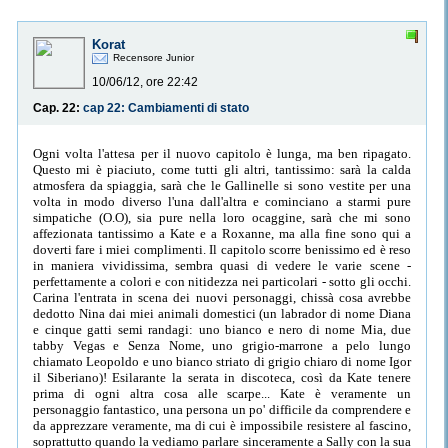
Korat
Recensore Junior
10/06/12, ore 22:42
Cap. 22:
cap 22: Cambiamenti di stato
Ogni volta l'attesa per il nuovo capitolo è lunga, ma ben ripagato.
Questo mi è piaciuto, come tutti gli altri, tantissimo: sarà la calda
atmosfera da spiaggia, sarà che le Gallinelle si sono vestite per una
volta in modo diverso l'una dall'altra e cominciano a starmi pure
simpatiche (O.O), sia pure nella loro ocaggine, sarà che mi sono
affezionata tantissimo a Kate e a Roxanne, ma alla fine sono qui a
doverti fare i miei complimenti. Il capitolo scorre benissimo ed è reso
in maniera vividissima, sembra quasi di vedere le varie scene -
perfettamente a colori e con nitidezza nei particolari - sotto gli occhi.
Carina l'entrata in scena dei nuovi personaggi, chissà cosa avrebbe
dedotto Nina dai miei animali domestici (un labrador di nome Diana
e cinque gatti semi randagi: uno bianco e nero di nome Mia, due
tabby Vegas e Senza Nome, uno grigio-marrone a pelo lungo
chiamato Leopoldo e uno bianco striato di grigio chiaro di nome Igor
il Siberiano)! Esilarante la serata in discoteca, così da Kate tenere
prima di ogni altra cosa alle scarpe... Kate è veramente un
personaggio fantastico, una persona un po' difficile da comprendere e
da apprezzare veramente, ma di cui è impossibile resistere al fascino,
soprattutto quando la vediamo parlare sinceramente a Sally con la sua