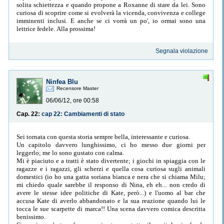
solita schiettezza e quando propone a Roxanne di stare da lei. Sono
curiosa di scoprire come si evolverà la vicenda, convivenza e college
imminenti inclusi. E anche se ci vorrà un po', io ormai sono una
lettrice fedele. Alla prossima!
Segnala violazione
Ninfea Blu
Recensore Master
06/06/12, ore 00:58
Cap. 22:
cap 22: Cambiamenti di stato
Sei tornata con questa storia sempre bella, interessante e curiosa.
Un capitolo davvero lunghissimo, ci ho messo due giorni per
leggerlo; me lo sono gustato con calma.
Mi è piaciuto e a tratti è stato divertente; i giochi in spiaggia con le
ragazze e i ragazzi, gli scherzi e quella cosa curiosa sugli animali
domestici (io ho una gatta soriana bianca e nera che si chiama Milu;
mi chiedo quale sarebbe il responso di Nina, eh eh... non credo di
avere le stesse idee politiche di Kate, però...) e l'uomo al bar che
accusa Kate di averlo abbandonato e la sua reazione quando lui le
tocca le sue scarpette di marca!! Una scena davvero comica descritta
benissimo.