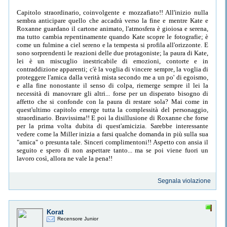
Capitolo straordinario, coinvolgente e mozzafiato!! All'inizio nulla
sembra anticipare quello che accadrà verso la fine e mentre Kate e
Roxanne guardano il cartone animato, l'atmosfera è gioiosa e serena,
ma tutto cambia repentinamente quando Kate scopre le fotografie; è
come un fulmine a ciel sereno e la tempesta si profila all'orizzonte. E
sono sorprendenti le reazioni delle due protagoniste; la paura di Kate,
lei è un miscuglio inestricabile di emozioni, contorte e in
contraddizione apparenti; c'è la voglia di vincere sempre, la voglia di
proteggere l'amica dalla verità mista secondo me a un po' di egoismo,
e alla fine nonostante il senso di colpa, riemerge sempre il lei la
necessità di manovrare gli altri... forse per un disperato bisogno di
affetto che si confonde con la paura di restare sola? Mai come in
quest'ultimo capitolo emerge tutta la complessità del personaggio,
straordinario. Bravissima!! E poi la disillusione di Roxanne che forse
per la prima volta dubita di quest'amicizia. Sarebbe interessante
vedere come la Miller inizia a farsi qualche domanda in più sulla sua
"amica" o presunta tale. Sinceri complimentoni!! Aspetto con ansia il
seguito e spero di non aspettare tanto... ma se poi viene fuori un
lavoro così, allora ne vale la pena!!
Segnala violazione
Korat
Recensore Junior