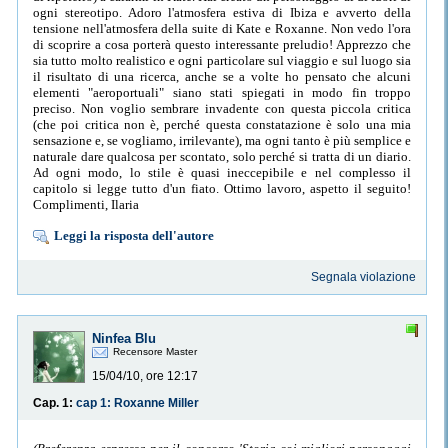
ogni stereotipo. Adoro l'atmosfera estiva di Ibiza e avverto della
tensione nell'atmosfera della suite di Kate e Roxanne. Non vedo l'ora
di scoprire a cosa porterà questo interessante preludio! Apprezzo che
sia tutto molto realistico e ogni particolare sul viaggio e sul luogo sia
il risultato di una ricerca, anche se a volte ho pensato che alcuni
elementi "aeroportuali" siano stati spiegati in modo fin troppo
preciso. Non voglio sembrare invadente con questa piccola critica
(che poi critica non è, perché questa constatazione è solo una mia
sensazione e, se vogliamo, irrilevante), ma ogni tanto è più semplice e
naturale dare qualcosa per scontato, solo perché si tratta di un diario.
Ad ogni modo, lo stile è quasi ineccepibile e nel complesso il
capitolo si legge tutto d'un fiato. Ottimo lavoro, aspetto il seguito!
Complimenti, Ilaria
Leggi la risposta dell'autore
Segnala violazione
Ninfea Blu
Recensore Master
15/04/10, ore 12:17
Cap. 1:
cap 1: Roxanne Miller