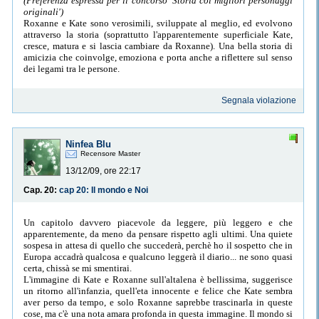
(Preferenza espressa per il concorso 'Storia coi migliori personaggi
originali')
Roxanne e Kate sono verosimili, sviluppate al meglio, ed evolvono
attraverso la storia (soprattutto l'apparentemente superficiale Kate,
cresce, matura e si lascia cambiare da Roxanne). Una bella storia di
amicizia che coinvolge, emoziona e porta anche a riflettere sul senso
dei legami tra le persone.
Segnala violazione
Ninfea Blu
Recensore Master
13/12/09, ore 22:17
Cap. 20:
cap 20: Il mondo e Noi
Un capitolo davvero piacevole da leggere, più leggero e che
apparentemente, da meno da pensare rispetto agli ultimi. Una quiete
sospesa in attesa di quello che succederà, perchè ho il sospetto che in
Europa accadrà qualcosa e qualcuno leggerà il diario... ne sono quasi
certa, chissà se mi smentirai.
L'immagine di Kate e Roxanne sull'altalena è bellissima, suggerisce
un ritorno all'infanzia, quell'eta innocente e felice che Kate sembra
aver perso da tempo, e solo Roxanne saprebbe trascinarla in queste
cose, ma c'è una nota amara profonda in questa immagine. Il mondo si