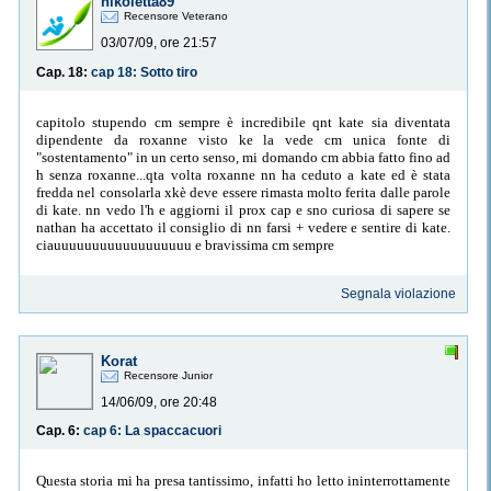
nikoletta89
Recensore Veterano
03/07/09, ore 21:57
Cap. 18:
cap 18: Sotto tiro
capitolo stupendo cm sempre è incredibile qnt kate sia diventata
dipendente da roxanne visto ke la vede cm unica fonte di
"sostentamento" in un certo senso, mi domando cm abbia fatto fino ad
h senza roxanne...qta volta roxanne nn ha ceduto a kate ed è stata
fredda nel consolarla xkè deve essere rimasta molto ferita dalle parole
di kate. nn vedo l'h e aggiorni il prox cap e sno curiosa di sapere se
nathan ha accettato il consiglio di nn farsi + vedere e sentire di kate.
ciauuuuuuuuuuuuuuuuuu e bravissima cm sempre
Segnala violazione
Korat
Recensore Junior
14/06/09, ore 20:48
Cap. 6:
cap 6: La spaccacuori
Questa storia mi ha presa tantissimo, infatti ho letto ininterrottamente