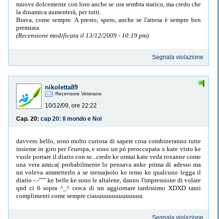
muove dolcemente con loro anche se ora sembra statico, ma credo che
la dinamica aumenterà, per tutti.
Brava, come sempre. A presto, spero, anche se l'attesa è sempre ben
premiata.
(Recensione modificata il 13/12/2009 - 10:19 pm)
Segnala violazione
nikoletta89
Recensore Veterano
10/12/09, ore 22:22
Cap. 20:
cap 20: Il mondo e Noi
davvero bello, sono molto curiosa di sapere cosa combineranno tutte
insieme in giro per l'europa, e sono un pò preoccupata x kate visto ke
vuole portare il diario con se...credo ke ormai kate veda roxanne come
una vera amica( probabilmente lo pensava anke prima di adesso ma
nn voleva ammetterlo a se stessa)solo ke temo ke qualcuno legga il
diario -.-""" ke belle ke sono le altalene, danno l'impressione di volare
qnd ci 6 sopra ^_^ cerca di nn aggiornare tardissimo XDXD tanti
complimenti come sempre ciauuuuuuuuuuuuuu
Segnala violazione