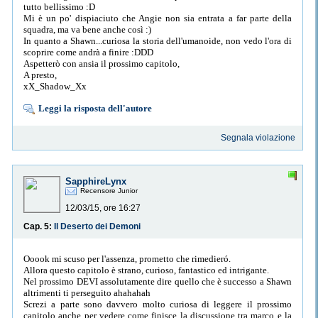
tutto bellissimo :D
Mi è un po' dispiaciuto che Angie non sia entrata a far parte della
squadra, ma va bene anche così :)
In quanto a Shawn...curiosa la storia dell'umanoide, non vedo l'ora di
scoprire come andrà a finire :DDD
Aspetterò con ansia il prossimo capitolo,
A presto,
xX_Shadow_Xx
Leggi la risposta dell'autore
Segnala violazione
SapphireLynx
Recensore Junior
12/03/15, ore 16:27
Cap. 5:
Il Deserto dei Demoni
Ooook mi scuso per l'assenza, prometto che rimedieró.
Allora questo capitolo è strano, curioso, fantastico ed intrigante.
Nel prossimo DEVI assolutamente dire quello che è successo a Shawn
altrimenti ti perseguito ahahahah
Screzi a parte sono davvero molto curiosa di leggere il prossimo
capitolo anche per vedere come finisce la discussione tra marco e la