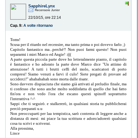
SapphireLynx
Recensore Junior
22/10/15, ore 22:14
Cap. 9:
A volte ritornano
Toms!
Scusa per il ritardo nel recensire, ma tanto prima o poi dovevo farlo ;)
Capitolo fantastico ma...perchè!! Non puoi farmi questo! Non puoi
separarmi i miei Marco ed Angie! :(((
A parte questa piccola parte dove ho letteralmente pianto, il capitolo
è fantastico e ho adorato la parte dove Marco dice "Un attimo di
attenzione! A tutti i brutti ceffi del molo, scaricatori di porto
compresi! Siamo venuti a farvi il culo! Siete pregati di provare ad
ucciderci!" ahahahahah sono morta dalle risate.
Sono davvero dispiaciuta che siamo già arrivati al preludio finale, ma
ti confesso che sono anche molto soddisfatta di quello che hai fatto
fin'ora e non vedo l'ora che escano questi spinoff soprattutto
l'interattiva ^-^
Sappi che ti seguirò. e stalkererò, in qualsiasi storia tu pubblicherai
perciò preparati u.u
Non preoccuparti per laa tempistica, sarò contenta di leggere anche a
distanza di mesi: mi piace la tua scrittura e adoro/adorerò qualsiasi
cosa tu scrivi e scriverai.
Alla prossima,
Lince