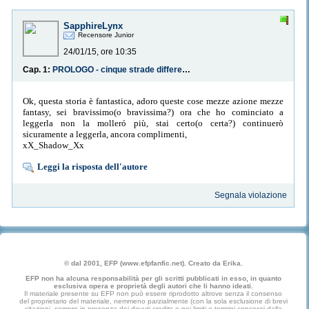
SapphireLynx
Recensore Junior
24/01/15, ore 10:35
Cap. 1:
PROLOGO - cinque strade differenti
Ok, questa storia è fantastica, adoro queste cose mezze azione mezze
fantasy, sei bravissimo(o bravissima?) ora che ho cominciato a
leggerla non la molleró più, stai certo(o certa?) continuerò
sicuramente a leggerla, ancora complimenti,
xX_Shadow_Xx
Leggi la risposta dell'autore
Segnala violazione
© dal 2001, EFP (www.efpfanfic.net). Creato da Erika.
EFP non ha alcuna responsabilità per gli scritti pubblicati in esso, in quanto
esclusiva opera e proprietà degli autori che li hanno ideati.
Il materiale presente su EFP non può essere riprodotto altrove senza il consenso
del proprietario del materiale, nemmeno parzialmente (con la sola esclusione di brevi
citazioni, sempre in presenza dei dovuti credits e nei limiti e termini concessi dalla