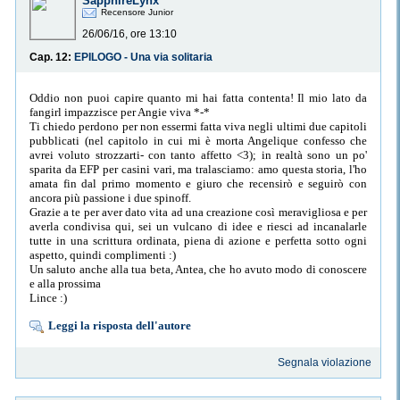
SapphireLynx
Recensore Junior
26/06/16, ore 13:10
Cap. 12:
EPILOGO - Una via solitaria
Oddio non puoi capire quanto mi hai fatta contenta! Il mio lato da
fangirl impazzisce per Angie viva *-*
Ti chiedo perdono per non essermi fatta viva negli ultimi due capitoli
pubblicati (nel capitolo in cui mi è morta Angelique confesso che
avrei voluto strozzarti- con tanto affetto <3); in realtà sono un po'
sparita da EFP per casini vari, ma tralasciamo: amo questa storia, l'ho
amata fin dal primo momento e giuro che recensirò e seguirò con
ancora più passione i due spinoff.
Grazie a te per aver dato vita ad una creazione così meravigliosa e per
averla condivisa qui, sei un vulcano di idee e riesci ad incanalarle
tutte in una scrittura ordinata, piena di azione e perfetta sotto ogni
aspetto, quindi complimenti :)
Un saluto anche alla tua beta, Antea, che ho avuto modo di conoscere
e alla prossima
Lince :)
Leggi la risposta dell'autore
Segnala violazione