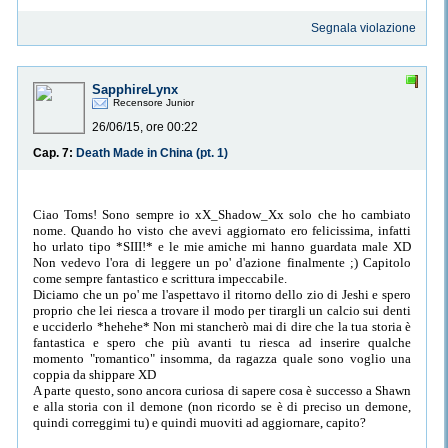
Segnala violazione
SapphireLynx
Recensore Junior
26/06/15, ore 00:22
Cap. 7:
Death Made in China (pt. 1)
Ciao Toms! Sono sempre io xX_Shadow_Xx solo che ho cambiato
nome. Quando ho visto che avevi aggiornato ero felicissima, infatti
ho urlato tipo *SIII!* e le mie amiche mi hanno guardata male XD
Non vedevo l'ora di leggere un po' d'azione finalmente ;) Capitolo
come sempre fantastico e scrittura impeccabile.
Diciamo che un po' me l'aspettavo il ritorno dello zio di Jeshi e spero
proprio che lei riesca a trovare il modo per tirargli un calcio sui denti
e ucciderlo *hehehe* Non mi stancherò mai di dire che la tua storia è
fantastica e spero che più avanti tu riesca ad inserire qualche
momento "romantico" insomma, da ragazza quale sono voglio una
coppia da shippare XD
A parte questo, sono ancora curiosa di sapere cosa è successo a Shawn
e alla storia con il demone (non ricordo se è di preciso un demone,
quindi correggimi tu) e quindi muoviti ad aggiornare, capito?