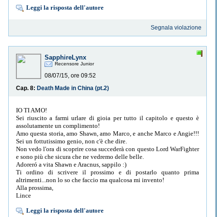
Leggi la risposta dell'autore
Segnala violazione
SapphireLynx
Recensore Junior
08/07/15, ore 09:52
Cap. 8:
Death Made in China (pt.2)
IO TI AMO!
Sei riuscito a farmi urlare di gioia per tutto il capitolo e questo è
assolutamente un complimento!
Amo questa storia, amo Shawn, amo Marco, e anche Marco e Angie!!!
Sei un fottutissimo genio, non c'è che dire.
Non vedo l'ora di scoprire cosa succederà con questo Lord WarFighter
e sono più che sicura che ne vedremo delle belle.
Adoreró a vita Shawn e Aracnus, sappilo :)
Ti ordino di scrivere il prossimo e di postarlo quanto prima
altrimenti...non lo so che faccio ma qualcosa mi invento!
Alla prossima,
Lince
Leggi la risposta dell'autore