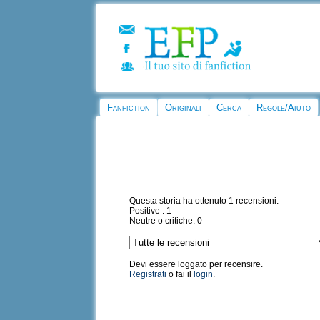
Fanfiction
Originali
Cerca
Regole/Aiuto
Questa storia ha ottenuto 1 recensioni.
Positive : 1
Neutre o critiche: 0
Devi essere loggato per recensire.
Registrati
o fai il
login
.