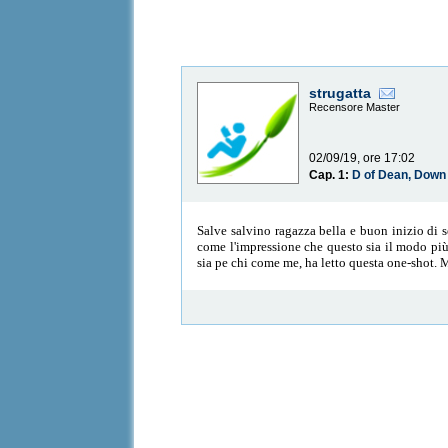
strugatta
Recensore Master
02/09/19, ore 17:02
Cap. 1:
D of Dean, Down
Salve salvino ragazza bella e buon inizio di s
come l'impressione che questo sia il modo più 
sia pe chi come me, ha letto questa one-shot. Ma