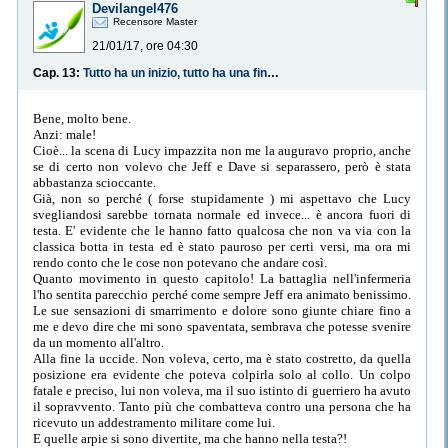
Devilangel476
Recensore Master
21/01/17, ore 04:30
Cap. 13:
Tutto ha un inizio, tutto ha una fine...anche tu.
Bene, molto bene.
Anzi: male!
Cioè... la scena di Lucy impazzita non me la auguravo proprio, anche
se di certo non volevo che Jeff e Dave si separassero, però è stata
abbastanza scioccante.
Già, non so perché ( forse stupidamente ) mi aspettavo che Lucy
svegliandosi sarebbe tornata normale ed invece... è ancora fuori di
testa. E' evidente che le hanno fatto qualcosa che non va via con la
classica botta in testa ed è stato pauroso per certi versi, ma ora mi
rendo conto che le cose non potevano che andare così.
Quanto movimento in questo capitolo! La battaglia nell'infermeria
l'ho sentita parecchio perché come sempre Jeff era animato benissimo.
Le sue sensazioni di smarrimento e dolore sono giunte chiare fino a
me e devo dire che mi sono spaventata, sembrava che potesse svenire
da un momento all'altro.
Alla fine la uccide. Non voleva, certo, ma è stato costretto, da quella
posizione era evidente che poteva colpirla solo al collo. Un colpo
fatale e preciso, lui non voleva, ma il suo istinto di guerriero ha avuto
il sopravvento. Tanto più che combatteva contro una persona che ha
ricevuto un addestramento militare come lui.
E quelle arpie si sono divertite, ma che hanno nella testa?!