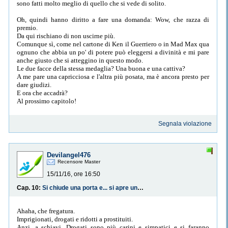
sono fatti molto meglio di quello che si vede di solito.
Oh, quindi hanno diritto a fare una domanda: Wow, che razza di
premio.
Da qui rischiano di non uscirne più.
Comunque sì, come nel cartone di Ken il Guerriero o in Mad Max qua
ognuno che abbia un po' di potere può eleggersi a divinità e mi pare
anche giusto che si atteggino in questo modo.
Le due facce della stessa medaglia? Una buona e una cattiva?
A me pare una capricciosa e l'altra più posata, ma è ancora presto per
dare giudizi.
E ora che accadrà?
Al prossimo capitolo!
Segnala violazione
Devilangel476
Recensore Master
15/11/16, ore 16:50
Cap. 10:
Si chiude una porta e... si apre una cella.
Ahaha, che fregatura.
Imprigionati, drogati e ridotti a prostituiti.
Anzi, a schiavi. Drogati sono più carini e simpatici e si faranno