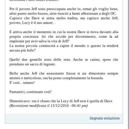
Per il povero Jeff sono preoccupata anche io, ormai gli voglio bene,
altro punto molto buono, siete riusciti a farmi affezionare a degli OC.
Capisco che Dave si senta molto tradita, ma capisco anche Jeff,
povero, Lucy è il suo amore...
E arriva anche il momento in cui la nostra Dave si trova davanti alla
propria coscienza: lei che uccide per divertimento, come fa ad
implorare per aver salva la vita di Jeff?
La nostra piccola comincerà a capire il mondo o questo la renderà
ancora più folle?
Quelle due gemelle sono delle iene. Anche se carine, spero che
prendano un sacco di legnate.
Bello anche Jeff che nonostante finora si sia dimostrato sempre
attento e meticoloso, ora ha perso completamente la bussola.
E' così... umano!
Fantastici, continuate così!
Dimenticavo: ora è chiaro che la Lucy di Jeff non è quella di Dave.
(Recensione modificata il 13/12/2016 - 06:41 pm)
Segnala violazione