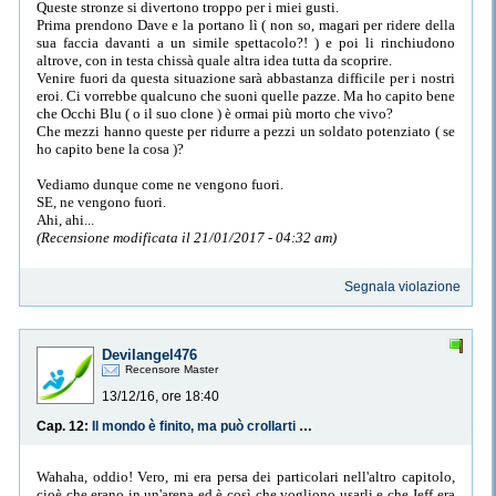
Queste stronze si divertono troppo per i miei gusti.
Prima prendono Dave e la portano lì ( non so, magari per ridere della
sua faccia davanti a un simile spettacolo?! ) e poi li rinchiudono
altrove, con in testa chissà quale altra idea tutta da scoprire.
Venire fuori da questa situazione sarà abbastanza difficile per i nostri
eroi. Ci vorrebbe qualcuno che suoni quelle pazze. Ma ho capito bene
che Occhi Blu ( o il suo clone ) è ormai più morto che vivo?
Che mezzi hanno queste per ridurre a pezzi un soldato potenziato ( se
ho capito bene la cosa )?
Vediamo dunque come ne vengono fuori.
SE, ne vengono fuori.
Ahi, ahi...
(Recensione modificata il 21/01/2017 - 04:32 am)
Segnala violazione
Devilangel476
Recensore Master
13/12/16, ore 18:40
Cap. 12:
Il mondo è finito, ma può crollarti sempre addosso
Wahaha, oddio! Vero, mi era persa dei particolari nell'altro capitolo,
cioè che erano in un'arena ed è così che vogliono usarli e che Jeff era