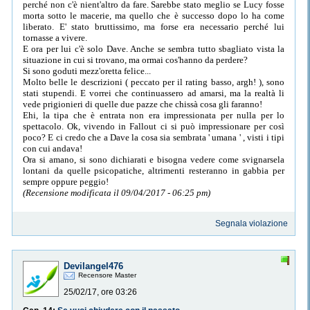
perché non c'è nient'altro da fare. Sarebbe stato meglio se Lucy fosse
morta sotto le macerie, ma quello che è successo dopo lo ha come
liberato. E' stato bruttissimo, ma forse era necessario perché lui
tornasse a vivere.
E ora per lui c'è solo Dave. Anche se sembra tutto sbagliato vista la
situazione in cui si trovano, ma ormai cos'hanno da perdere?
Si sono goduti mezz'oretta felice...
Molto belle le descrizioni ( peccato per il rating basso, argh! ), sono
stati stupendi. E vorrei che continuassero ad amarsi, ma la realtà li
vede prigionieri di quelle due pazze che chissà cosa gli faranno!
Ehi, la tipa che è entrata non era impressionata per nulla per lo
spettacolo. Ok, vivendo in Fallout ci si può impressionare per così
poco? E ci credo che a Dave la cosa sia sembrata ' umana ' , visti i tipi
con cui andava!
Ora si amano, si sono dichiarati e bisogna vedere come svignarsela
lontani da quelle psicopatiche, altrimenti resteranno in gabbia per
sempre oppure peggio!
(Recensione modificata il 09/04/2017 - 06:25 pm)
Segnala violazione
Devilangel476
Recensore Master
25/02/17, ore 03:26