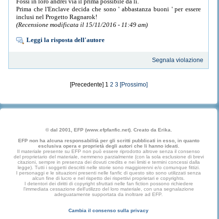
Fossi in loro andrei via il prima possibile da lì.
Prima che l'Enclave decida che sono ' abbastanza buoni ' per essere
inclusi nel Progetto Ragnarok!
(Recensione modificata il 15/11/2016 - 11:49 am)
Leggi la risposta dell'autore
Segnala violazione
[Precedente] 1
2
3
[Prossimo]
© dal 2001, EFP (www.efpfanfic.net). Creato da Erika.
EFP non ha alcuna responsabilità per gli scritti pubblicati in esso, in quanto
esclusiva opera e proprietà degli autori che li hanno ideati.
Il materiale presente su EFP non può essere riprodotto altrove senza il consenso
del proprietario del materiale, nemmeno parzialmente (con la sola esclusione di brevi
citazioni, sempre in presenza dei dovuti credits e nei limiti e termini concessi dalla
legge). Tutti i soggetti descritti nelle storie sono maggiorenni e/o comunque fittizi.
I personaggi e le situazioni presenti nelle fanfic di questo sito sono utilizzati senza
alcun fine di lucro e nel rispetto dei rispettivi proprietari e copyrights.
I detentori dei diritti di copyright sfruttati nelle fan fiction possono richiedere
l'immediata cessazione dell'utilizzo del loro materiale, con una segnalazione
adeguatamente supportata da inoltrare ad EFP.
Cambia il consenso sulla privacy