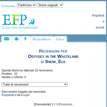
Categorie:
Registrati
o
accedi
Regole/Aiuto
Cerca
Recensioni per
Odyssey in the Wasteland
di
Snow_Elk
Questa storia ha ottenuto 32 recensioni.
Positive : 32
Neutre o critiche: 0
Devi essere loggato per recensire.
Registrati
o fai il
login
.
[Precedente] 1
2
3
[Prossimo]