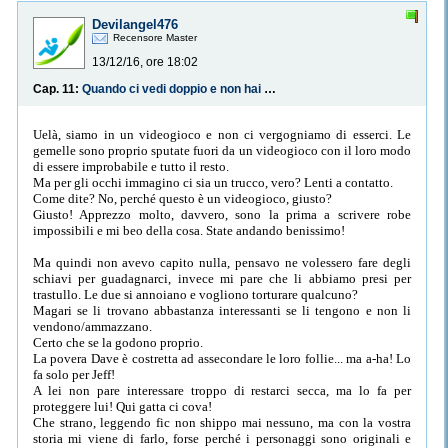
Devilangel476
Recensore Master
13/12/16, ore 18:02
Cap. 11:
Quando ci vedi doppio e non hai bevuto...non ancora
Uelà, siamo in un videogioco e non ci vergogniamo di esserci. Le
gemelle sono proprio sputate fuori da un videogioco con il loro modo
di essere improbabile e tutto il resto.
Ma per gli occhi immagino ci sia un trucco, vero? Lenti a contatto.
Come dite? No, perché questo è un videogioco, giusto?
Giusto! Apprezzo molto, davvero, sono la prima a scrivere robe
impossibili e mi beo della cosa. State andando benissimo!
Ma quindi non avevo capito nulla, pensavo ne volessero fare degli
schiavi per guadagnarci, invece mi pare che li abbiamo presi per
trastullo. Le due si annoiano e vogliono torturare qualcuno?
Magari se li trovano abbastanza interessanti se li tengono e non li
vendono/ammazzano.
Certo che se la godono proprio.
La povera Dave è costretta ad assecondare le loro follie... ma a-ha! Lo
fa solo per Jeff!
A lei non pare interessare troppo di restarci secca, ma lo fa per
proteggere lui! Qui gatta ci cova!
Che strano, leggendo fic non shippo mai nessuno, ma con la vostra
storia mi viene di farlo, forse perché i personaggi sono originali e