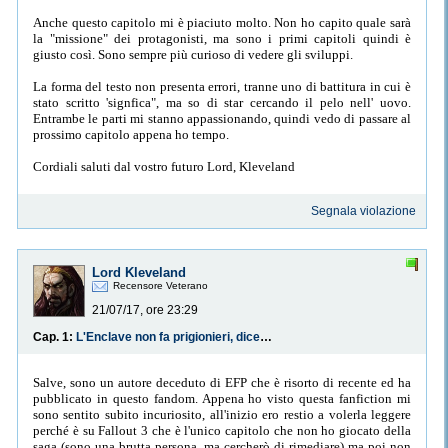
Anche questo capitolo mi è piaciuto molto. Non ho capito quale sarà
la "missione" dei protagonisti, ma sono i primi capitoli quindi è
giusto così. Sono sempre più curioso di vedere gli sviluppi.
La forma del testo non presenta errori, tranne uno di battitura in cui è
stato scritto 'signfica", ma so di star cercando il pelo nell' uovo.
Entrambe le parti mi stanno appassionando, quindi vedo di passare al
prossimo capitolo appena ho tempo.
Cordiali saluti dal vostro futuro Lord, Kleveland
Segnala violazione
Lord Kleveland
Recensore Veterano
21/07/17, ore 23:29
Cap. 1:
L'Enclave non fa prigionieri, dicevano.
Salve, sono un autore deceduto di EFP che è risorto di recente ed ha
pubblicato in questo fandom. Appena ho visto questa fanfiction mi
sono sentito subito incuriosito, all'inizio ero restio a volerla leggere
perché è su Fallout 3 che è l'unico capitolo che non ho giocato della
saga (sono una brutta persona, ma cercherò di rimediare) ma poi non