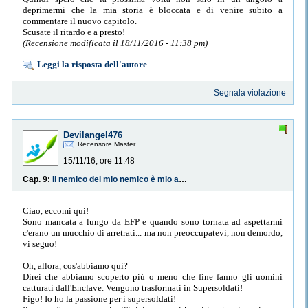
deprimermi che la mia storia è bloccata e di venire subito a
commentare il nuovo capitolo.
Scusate il ritardo e a presto!
(Recensione modificata il 18/11/2016 - 11:38 pm)
Leggi la risposta dell'autore
Segnala violazione
Devilangel476
Recensore Master
15/11/16, ore 11:48
Cap. 9:
Il nemico del mio nemico è mio amico?WTF??
Ciao, eccomi qui!
Sono mancata a lungo da EFP e quando sono tornata ad aspettarmi
c'erano un mucchio di arretrati... ma non preoccupatevi, non demordo,
vi seguo!
Oh, allora, cos'abbiamo qui?
Direi che abbiamo scoperto più o meno che fine fanno gli uomini
catturati dall'Enclave. Vengono trasformati in Supersoldati!
Figo! Io ho la passione per i supersoldati!