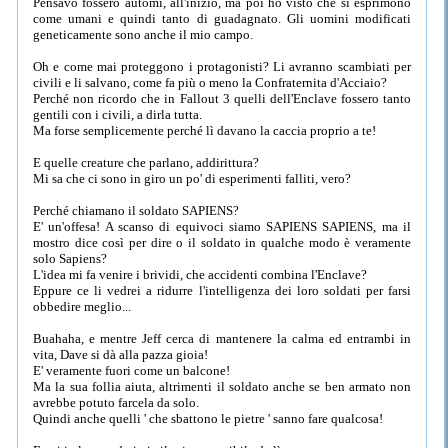
Pensavo fossero automi, all'inizio, ma poi ho visto che si esprimono
come umani e quindi tanto di guadagnato. Gli uomini modificati
geneticamente sono anche il mio campo.
Oh e come mai proteggono i protagonisti? Li avranno scambiati per
civili e li salvano, come fa più o meno la Confraternita d'Acciaio?
Perché non ricordo che in Fallout 3 quelli dell'Enclave fossero tanto
gentili con i civili, a dirla tutta.
Ma forse semplicemente perché lì davano la caccia proprio a te!
E quelle creature che parlano, addirittura?
Mi sa che ci sono in giro un po' di esperimenti falliti, vero?
Perché chiamano il soldato SAPIENS?
E' un'offesa! A scanso di equivoci siamo SAPIENS SAPIENS, ma il
mostro dice così per dire o il soldato in qualche modo è veramente
solo Sapiens?
L'idea mi fa venire i brividi, che accidenti combina l'Enclave?
Eppure ce li vedrei a ridurre l'intelligenza dei loro soldati per farsi
obbedire meglio...
Buahaha, e mentre Jeff cerca di mantenere la calma ed entrambi in
vita, Dave si dà alla pazza gioia!
E' veramente fuori come un balcone!
Ma la sua follia aiuta, altrimenti il soldato anche se ben armato non
avrebbe potuto farcela da solo.
Quindi anche quelli ' che sbattono le pietre ' sanno fare qualcosa!