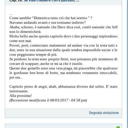
Cap. 14:
Se vuoi chiudere con il passato, non dimenticare la chiave.
...
Come sarebbe “Dimentica tutto ció che hai sentito.” ?
Stavamo andando avanti e ora torniamo indietro?
Ahaha, scherzo, è naturale che Dave dica così, com'è naturale che Jeff
non lo dimenticherà.
Molto bello anche questo capitolo dove i due personaggi risplendono
come non mai.
Poveri, però, cominciano malamente ad andare via con la testa tutti e
due, sono in una situazione dalla quale sembra impossibile uscire e le
cose peggiorano sempre di più.
Se perdono la testa sono proprio finiti, non potranno più nemmeno di
cercare di scappare, anche se mi sa che è inutile.
Queste due gemelle sono una vera piaga, mi piacerebbe che qualcuno
le gonfiasse ben bene di botte, ma sembrano veramente intoccabili,
per ora...
Capitolo pieno di angst, ahah, abbastanza diverso dal solito. E' stato
interessante.
Alla prossima!
(Recensione modificata il 08/03/2017 - 04:58 pm)
Segnala violazione