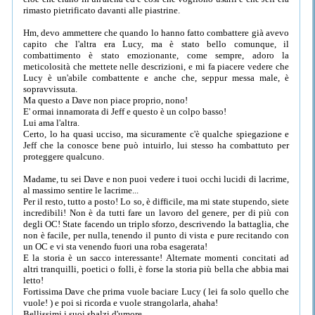
rimasto pietrificato davanti alle piastrine.
Hm, devo ammettere che quando lo hanno fatto combattere già avevo
capito che l'altra era Lucy, ma è stato bello comunque, il
combattimento è stato emozionante, come sempre, adoro la
meticolosità che mettete nelle descrizioni, e mi fa piacere vedere che
Lucy è un'abile combattente e anche che, seppur messa male, è
sopravvissuta.
Ma questo a Dave non piace proprio, nono!
E' ormai innamorata di Jeff e questo è un colpo basso!
Lui ama l'altra.
Certo, lo ha quasi ucciso, ma sicuramente c'è qualche spiegazione e
Jeff che la conosce bene può intuirlo, lui stesso ha combattuto per
proteggere qualcuno.
Madame, tu sei Dave e non puoi vedere i tuoi occhi lucidi di lacrime,
al massimo sentire le lacrime...
Per il resto, tutto a posto! Lo so, è difficile, ma mi state stupendo, siete
incredibili! Non è da tutti fare un lavoro del genere, per di più con
degli OC! State facendo un triplo sforzo, descrivendo la battaglia, che
non è facile, per nulla, tenendo il punto di vista e pure recitando con
un OC e vi sta venendo fuori una roba esagerata!
E la storia è un sacco interessante! Alternate momenti concitati ad
altri tranquilli, poetici o folli, è forse la storia più bella che abbia mai
letto!
Fortissima Dave che prima vuole baciare Lucy ( lei fa solo quello che
vuole! ) e poi si ricorda e vuole strangolarla, ahaha!
Bellissimi i suoi sbalzi d'umore.