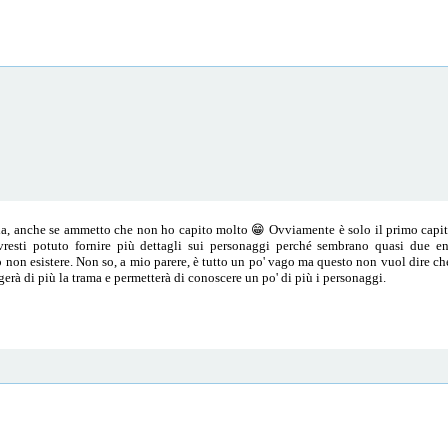
a, anche se ammetto che non ho capito molto 😁 Ovviamente è solo il primo capito
avresti potuto fornire più dettagli sui personaggi perché sembrano quasi due e
non esistere. Non so, a mio parere, è tutto un po' vago ma questo non vuol dire che 
erà di più la trama e permetterà di conoscere un po' di più i personaggi.