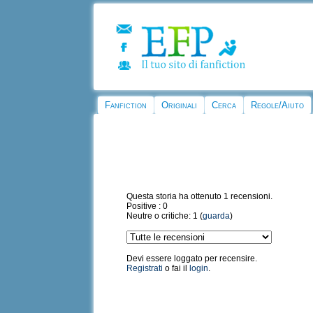
Fanfiction
Originali
Cerca
Regole/Aiuto
Questa storia ha ottenuto 1 recensioni.
Positive : 0
Neutre o critiche: 1 (
guarda
)
Devi essere loggato per recensire.
Registrati
o fai il
login
.