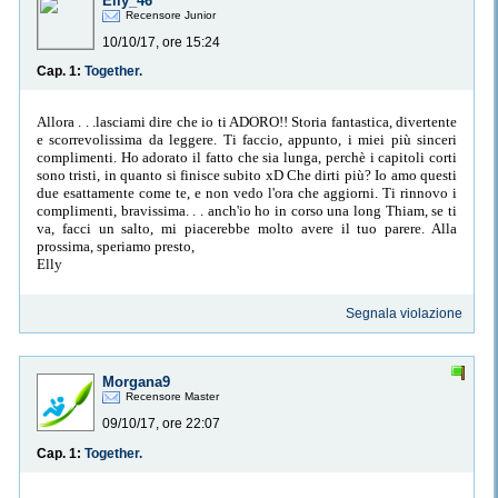
Elly_46
Recensore Junior
10/10/17, ore 15:24
Cap. 1:
Together.
Allora . . .lasciami dire che io ti ADORO!! Storia fantastica, divertente
e scorrevolissima da leggere. Ti faccio, appunto, i miei più sinceri
complimenti. Ho adorato il fatto che sia lunga, perchè i capitoli corti
sono tristi, in quanto si finisce subito xD Che dirti più? Io amo questi
due esattamente come te, e non vedo l'ora che aggiorni. Ti rinnovo i
complimenti, bravissima. . . anch'io ho in corso una long Thiam, se ti
va, facci un salto, mi piacerebbe molto avere il tuo parere. Alla
prossima, speriamo presto,
Elly
Segnala violazione
Morgana9
Recensore Master
09/10/17, ore 22:07
Cap. 1:
Together.