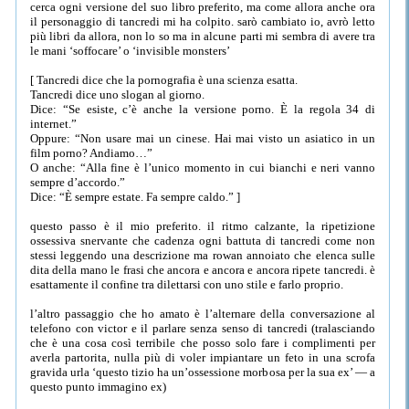
cerca ogni versione del suo libro preferito, ma come allora anche ora
il personaggio di tancredi mi ha colpito. sarò cambiato io, avrò letto
più libri da allora, non lo so ma in alcune parti mi sembra di avere tra
le mani ‘soffocare’ o ‘invisible monsters’
[ Tancredi dice che la pornografia è una scienza esatta.
Tancredi dice uno slogan al giorno.
Dice: “Se esiste, c’è anche la versione porno. È la regola 34 di
internet.”
Oppure: “Non usare mai un cinese. Hai mai visto un asiatico in un
film porno? Andiamo…”
O anche: “Alla fine è l’unico momento in cui bianchi e neri vanno
sempre d’accordo.”
Dice: “È sempre estate. Fa sempre caldo.” ]
questo passo è il mio preferito. il ritmo calzante, la ripetizione
ossessiva snervante che cadenza ogni battuta di tancredi come non
stessi leggendo una descrizione ma rowan annoiato che elenca sulle
dita della mano le frasi che ancora e ancora e ancora ripete tancredi. è
esattamente il confine tra dilettarsi con uno stile e farlo proprio.
l’altro passaggio che ho amato è l’alternare della conversazione al
telefono con victor e il parlare senza senso di tancredi (tralasciando
che è una cosa così terribile che posso solo fare i complimenti per
averla partorita, nulla più di voler impiantare un feto in una scrofa
gravida urla ‘questo tizio ha un’ossessione morbosa per la sua ex’ — a
questo punto immagino ex)