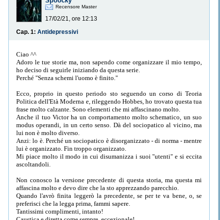
Spoocky
Recensore Master
17/02/21, ore 12:13
Cap. 1:
Antidepressivi
Ciao ^^
Adoro le tue storie ma, non sapendo come organizzare il mio tempo,
ho deciso di seguirle iniziando da questa serie.
Perché "Senza schemi l'uomo è finito."
Ecco, proprio in questo periodo sto seguendo un corso di Teoria
Politica dell'Età Moderna e, rileggendo Hobbes, ho trovato questa tua
frase molto calzante. Sono elementi che mi affascinano molto.
Anche il tuo Victor ha un comportamento molto schematico, un suo
modus operandi, in un certo senso. Dà del sociopatico al vicino, ma
lui non è molto diverso.
Anzi: lo è. Perché un sociopatico è disorganizzato - di norma - mentre
lui è organizzato. Fin troppo organizzato.
Mi piace molto il modo in cui disumanizza i suoi "utenti" e si eccita
ascoltandoli.
Non conosco la versione precedente di questa storia, ma questa mi
affascina molto e devo dire che la sto apprezzando parecchio.
Quando l'avrò finita leggerò la precedente, se per te va bene, o, se
preferisci che la legga prima, fammi sapere.
Tantissimi complimenti, intanto!
Caustica e diretta come sempre, eccezionale!