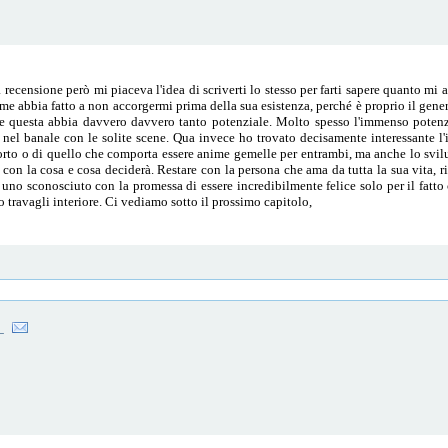
ecensione però mi piaceva l'idea di scriverti lo stesso per farti sapere quanto mi a
me abbia fatto a non accorgermi prima della sua esistenza, perché è proprio il gene
he questa abbia davvero davvero tanto potenziale. Molto spesso l'immenso potenz
nel banale con le solite scene. Qua invece ho trovato decisamente interessante l'i
orto o di quello che comporta essere anime gemelle per entrambi, ma anche lo svi
con la cosa e cosa deciderà. Restare con la persona che ama da tutta la sua vita, 
e uno sconosciuto con la promessa di essere incredibilmente felice solo per il fa
o travagli interiore. Ci vediamo sotto il prossimo capitolo,
_