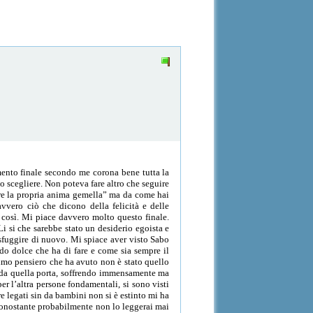
mento finale secondo me corona bene tutta la
o scegliere. Non poteva fare altro che seguire
rire la propria anima gemella” ma da come hai
vvero ciò che dicono della felicità e delle
 così. Mi piace davvero molto questo finale.
Li si che sarebbe stato un desiderio egoista e
a sfuggire di nuovo. Mi spiace aver visto Sabo
do dolce che ha di fare e come sia sempre il
rimo pensiero che ha avuto non è stato quello
re da quella porta, soffrendo immensamente ma
er l’altra persone fondamentali, si sono visti
e legati sin da bambini non si è estinto mi ha
 nonostante probabilmente non lo leggerai mai