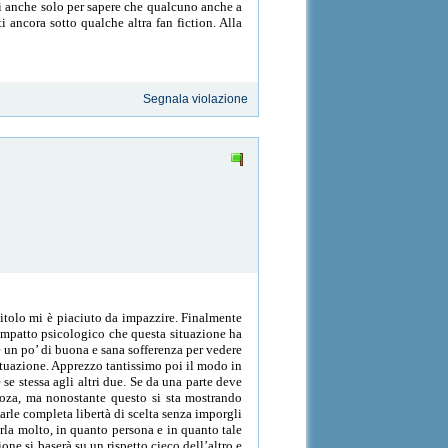
ni anche solo per sapere che qualcuno anche a
 ancora sotto qualche altra fan fiction. Alla
Segnala violazione
pitolo mi è piaciuto da impazzire. Finalmente
’impatto psicologico che questa situazione ha
e un po’ di buona e sana sofferenza per vedere
ituazione. Apprezzo tantissimo poi il modo in
 se stessa agli altri due. Se da una parte deve
 Koza, ma nonostante questo si sta mostrando
arle completa libertà di scelta senza imporgli
arla molto, in quanto persona e in quanto tale
one si baserà su un rispetto cieco dell’altro e