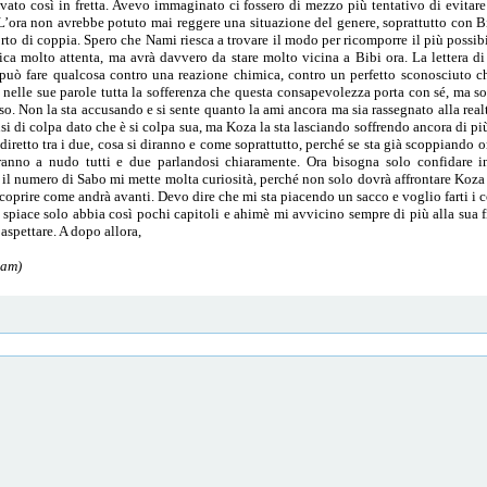
ato così in fretta. Avevo immaginato ci fossero di mezzo più tentativo di evitare
’ora non avrebbe potuto mai reggere una situazione del genere, soprattutto con Bib
rto di coppia. Spero che Nami riesca a trovare il modo per ricomporre il più possibi
ca molto attenta, ma avrà davvero da stare molto vicina a Bibi ora. La lettera di
ò fare qualcosa contro una reazione chimica, contro un perfetto sconosciuto che
to nelle sue parole tutta la sofferenza che questa consapevolezza porta con sé, ma 
so. Non la sta accusando e si sente quanto la ami ancora ma sia rassegnato alla rea
si di colpa dato che è si colpa sua, ma Koza la sta lasciando soffrendo ancora di p
diretto tra i due, cosa si diranno e come soprattutto, perché se sta già scoppiando 
anno a nudo tutti e due parlandosi chiaramente. Ora bisogna solo confidare in 
o il numero di Sabo mi mette molta curiosità, perché non solo dovrà affrontare Koza
coprire come andrà avanti. Devo dire che mi sta piacendo un sacco e voglio farti i 
 spiace solo abbia così pochi capitoli e ahimè mi avvicino sempre di più alla sua f
aspettare. A dopo allora,
 am)