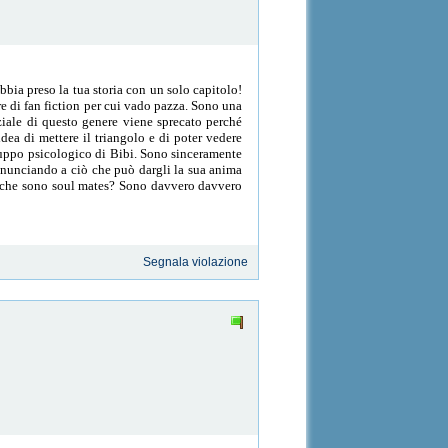
bbia preso la tua storia con un solo capitolo!
re di fan fiction per cui vado pazza. Sono una
iale di questo genere viene sprecato perché
dea di mettere il triangolo e di poter vedere
luppo psicologico di Bibi. Sono sinceramente
rinunciando a ciò che può dargli la sua anima
tto che sono soul mates? Sono davvero davvero
Segnala violazione