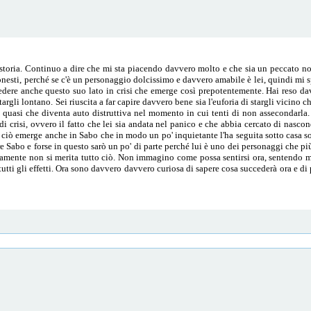
storia. Continuo a dire che mi sta piacendo davvero molto e che sia un peccato n
onesti, perché se c'è un personaggio dolcissimo e davvero amabile è lei, quindi mi sp
edere anche questo suo lato in crisi che emerge così prepotentemente. Hai reso da
rgli lontano. Sei riuscita a far capire davvero bene sia l'euforia di stargli vicino ch
 quasi che diventa auto distruttiva nel momento in cui tenti di non assecondarla
i crisi, ovvero il fatto che lei sia andata nel panico e che abbia cercato di nasco
e ciò emerge anche in Sabo che in modo un po' inquietante l'ha seguita sotto casa so
re Sabo e forse in questo sarò un po' di parte perché lui è uno dei personaggi che p
mente non si merita tutto ciò. Non immagino come possa sentirsi ora, sentendo me
tti gli effetti. Ora sono davvero davvero curiosa di sapere cosa succederà ora e di 