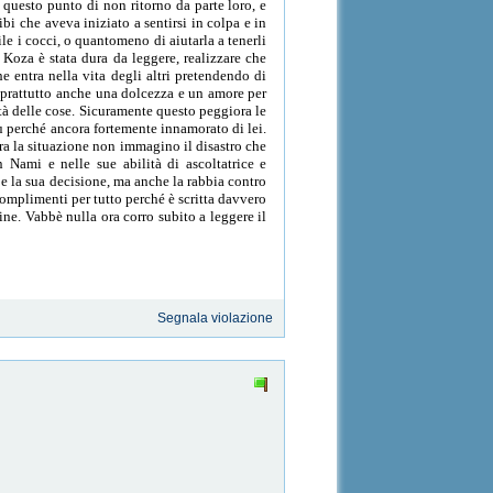
 questo punto di non ritorno da parte loro, e
i che aveva iniziato a sentirsi in colpa e in
le i cocci, o quantomeno di aiutarla a tenerli
 Koza è stata dura da leggere, realizzare che
 entra nella vita degli altri pretendendo di
soprattutto anche una dolcezza e un amore per
ltà delle cose. Sicuramente questo peggiora le
iù perché ancora fortemente innamorato di lei.
ora la situazione non immagino il disastro che
Nami e nelle sue abilità di ascoltatrice e
 e la sua decisione, ma anche la rabbia contro
complimenti per tutto perché è scritta davvero
ine. Vabbè nulla ora corro subito a leggere il
Segnala violazione