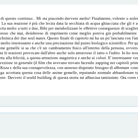
 di questo continuo... Mi sta piacendo davvero molto! Finalmente, volente o nolen
. La sua reazione è più che lecita data la secchiata di acqua ghiacciata che gli 
rvita molto a tutti e due, Bibi per metabolizzare le effettive conseguenze di scegl
igoroso che mai, desideroso di imprimersi come meglio poteva già probabilment
 chimica dei due soul mates. Questo finale di capitolo mi ha un po' lasciata con l'
ietà molto interessante e anche una precisazione dal punto biologico scientifico. Per
ime gemelle si sa che c'è un cambiamento fisico all'interno della persona, ovver
 le reazioni provocate dall'altro anche solo attraverso il tatto o l'udito. Io ho teo
a alla felicità, a questa attrazione magnetica e anche ai colori. E' interessante v
percezione in generale (il film che avevano trovato facendo zapping nei capitoli prim
di Koza e della sua consapevolezza, con annesso disperato bisogno di affermare co
a accettata questa cosa delle anime gemelle, reputando normale abbandonare tutt
nte. Davvero il world building di questa storia mi affascina tantissimo. Ora corro 