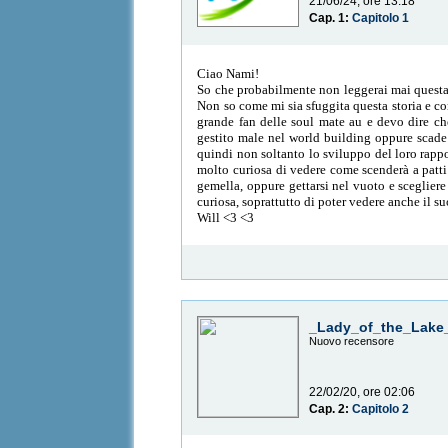
21/06/24, ore 13:18
Cap. 1:
Capitolo 1
Ciao Nami!
So che probabilmente non leggerai mai questa r
Non so come mi sia sfuggita questa storia e co
grande fan delle soul mate au e devo dire c
gestito male nel world building oppure scade 
quindi non soltanto lo sviluppo del loro rapp
molto curiosa di vedere come scenderà a patti 
gemella, oppure gettarsi nel vuoto e sceglier
curiosa, soprattutto di poter vedere anche il su
Will <3 <3
_Lady_of_the_Lake
Nuovo recensore
22/02/20, ore 02:06
Cap. 2:
Capitolo 2