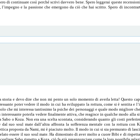
ero di continuare così perché scrivi davvero bene. Spero leggerai queste recensio
 l’impegno e la passione che emergono da ciò che hai scritto. Spero di incontrarti
a a storia e devo dire che non mi pento un solo momento di averla letta! Questo ca
essante poter vedere il modo in cui ha sviluppato la rottura, come si è sentita e l
 solo che mi interessa tantissimo la psiche dei personaggi e quale modo migliore ch
interessante poterla vedere finalmente attiva, che reagisce in qualche modo alla s
o a Sabo o Koza. Non era una scelta scontata, considerando quanto gli costi preferire
e dal suo soul mate dall’altra affronta la sofferenza mentale con la rottura con
tica proposta da Nami, mi è piaciuto molto. Il modo in cui si sia premurato di lasci
velato essere il suo soul mate. Ha dimostrato di aver molto a cuore Bibi e di rispett
scegliere Sabo rispetto a Koza, ciò fa già preannunciare come la loro possibile relazi