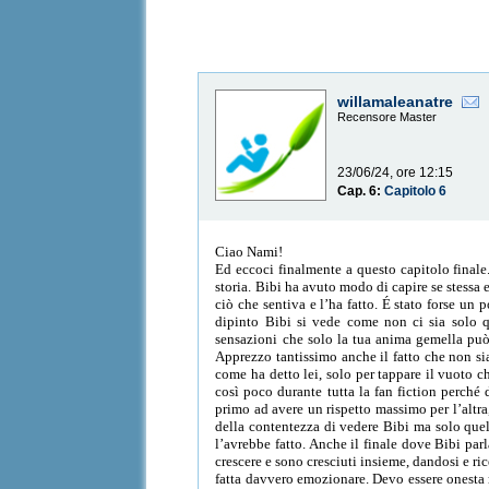
willamaleanatre
Recensore Master
23/06/24, ore 12:15
Cap. 6:
Capitolo 6
Ciao Nami!
Ed eccoci finalmente a questo capitolo final
storia. Bibi ha avuto modo di capire se stessa 
ciò che sentiva e l’ha fatto. É stato forse un
dipinto Bibi si vede come non ci sia solo q
sensazioni che solo la tua anima gemella può
Apprezzo tantissimo anche il fatto che non sia 
come ha detto lei, solo per tappare il vuoto ch
così poco durante tutta la fan fiction perché
primo ad avere un rispetto massimo per l’altra
della contentezza di vedere Bibi ma solo quell
l’avrebbe fatto. Anche il finale dove Bibi parl
crescere e sono cresciuti insieme, dandosi e ri
fatta davvero emozionare. Devo essere onesta 