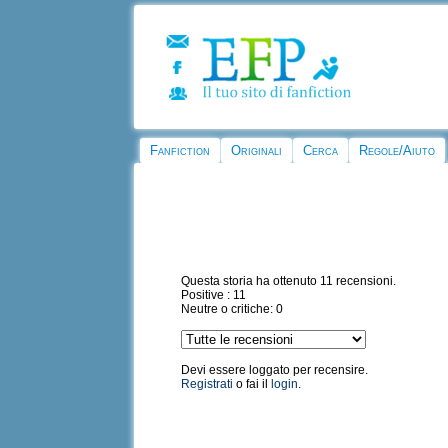
Fanfiction
Originali
Cerca
Regole/Aiuto
Questa storia ha ottenuto 11 recensioni.
Positive : 11
Neutre o critiche: 0
Devi essere loggato per recensire.
Registrati
o fai il
login
.