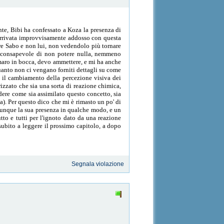
te, Bibi ha confessato a Koza la presenza di
è arrivata improvvisamente addosso con questa
iere Sabo e non lui, non vedendolo più tornare
e consapevole di non potere nulla, nemmeno
amaro in bocca, devo ammettere, e mi ha anche
 quanto non ci vengano forniti dettagli su come
o il cambiamento della percezione visiva dei
rizzato che sia una sorta di reazione chimica,
edere come sia assimilato questo concetto, sia
a). Per questo dico che mi è rimasto un po' di
munque la sua presenza in qualche modo, e un
o e tutti per l'ignoto dato da una reazione
subito a leggere il prossimo capitolo, a dopo
Segnala violazione