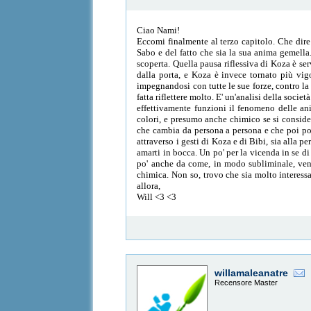
Ciao Nami!
Eccomi finalmente al terzo capitolo. Che dire
Sabo e del fatto che sia la sua anima gemella
scoperta. Quella pausa riflessiva di Koza è se
dalla porta, e Koza è invece tornato più v
impegnandosi con tutte le sue forze, contro la
fatta riflettere molto. E' un'analisi della soc
effettivamente funzioni il fenomeno delle an
colori, e presumo anche chimico se si considera
che cambia da persona a persona e che poi port
attraverso i gesti di Koza e di Bibi, sia alla 
amarti in bocca. Un po' per la vicenda in se 
po' anche da come, in modo subliminale, veng
chimica. Non so, trovo che sia molto interessa
allora,
Will <3 <3
willamaleanatre
Recensore Master