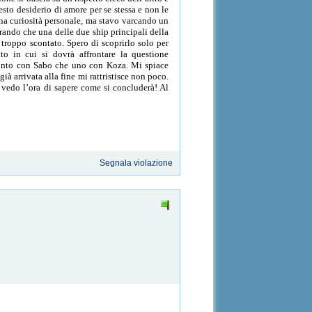
sto desiderio di amore per se stessa e non le
na curiosità personale, ma stavo varcando un
rando che una delle due ship principali della
 troppo scontato. Spero di scoprirlo solo per
to in cui si dovrà affrontare la questione
nfronto con Sabo che uno con Koza. Mi spiace
à arrivata alla fine mi rattristisce non poco.
 vedo l’ora di sapere come si concluderà! Al
Segnala violazione