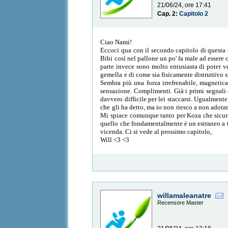
21/06/24, ore 17:41
Cap. 2:
Capitolo 2
Ciao Nami!
Eccoci qua con il secondo capitolo di questa 
Bibi così nel pallone un po' fa male ad essere 
parte invece sono molto entusiasta di poter v
gemella e di come sia fisicamente distruttivo sta
Sembra più una forza irrefrenabile, magnetica
sensazione. Complimenti. Già i primi segnali d
davvero difficile per lei staccarsi. Ugualment
che gli ha detto, ma io non riesco a non adora
Mi spiace comunque tanto per Koza che sicura
quello che fondamentalmente è un estraneo a tu
vicenda. Ci si vede al prossimo capitolo,
Will <3 <3
willamaleanatre
Recensore Master