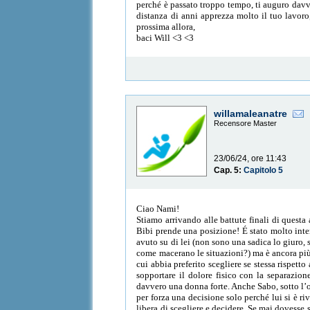
perché è passato troppo tempo, ti auguro davv
distanza di anni apprezza molto il tuo lavoro,
prossima allora,
baci Will <3 <3
willamaleanatre
Recensore Master
23/06/24, ore 11:43
Cap. 5:
Capitolo 5
Ciao Nami!
Stiamo arrivando alle battute finali di quest
Bibi prende una posizione! É stato molto inter
avuto su di lei (non sono una sadica lo giuro,
come macerano le situazioni?) ma è ancora più 
cui abbia preferito scegliere se stessa rispett
sopportare il dolore fisico con la separazion
davvero una donna forte. Anche Sabo, sotto l’ot
per forza una decisione solo perché lui si è ri
libera di scegliere e decidere. Se mai dovesse 