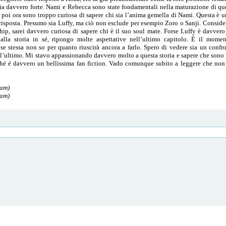
cia davvero forte. Nami e Rebecca sono state fondamentali nella maturazione di que
poi ora sono troppo curiosa di sapere chi sia l’anima gemella di Nami. Questa è u
 risposta. Presumo sia Luffy, ma ciò non esclude per esempio Zoro o Sanji. Conside
hip, sarei davvero curiosa di sapere chi è il suo soul mate. Forse Luffy è davvero
alla storia in sé, ripongo molte aspettative nell’ultimo capitolo. É il momen
 se stessa non so per quanto riuscirà ancora a farlo. Spero di vedere sia un co
l’ultimo. Mi stavo appassionando davvero molto a questa storia e sapere che sono gi
ché é davvero un bellissima fan fiction. Vado comunque subito a leggere che non
 am)
 am)