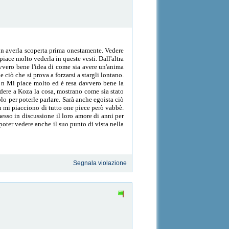
on averla scoperta prima onestamente. Vedere
iace molto vederla in queste vesti. Dall'altra
vvero bene l'idea di come sia avere un'anima
e ciò che si prova a forzarsi a stargli lontano.
. n Mi piace molto ed è resa davvero bene la
ndere a Koza la cosa, mostrano come sia stato
lo per poterle parlare. Sarà anche egoista ciò
iù mi piacciono di tutto one piece però vabbè.
sso in discussione il loro amore di anni per
poter vedere anche il suo punto di vista nella
Segnala violazione