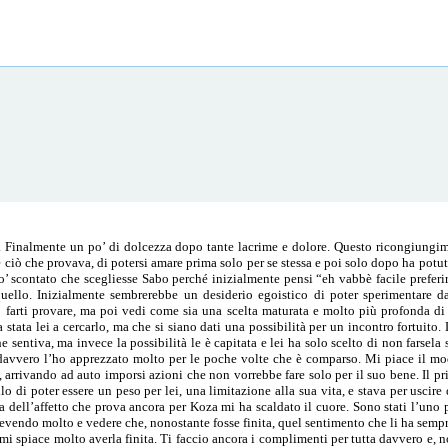
e. Finalmente un po’ di dolcezza dopo tante lacrime e dolore. Questo ricongiungi
e ciò che provava, di potersi amare prima solo per se stessa e poi solo dopo ha potut
 po’ scontato che scegliesse Sabo perché inizialmente pensi “eh vabbè facile prefe
uello. Inizialmente sembrerebbe un desiderio egoistico di poter sperimentare da
 farti provare, ma poi vedi come sia una scelta maturata e molto più profonda di
stata lei a cercarlo, ma che si siano dati una possibilità per un incontro fortuito. 
e sentiva, ma invece la possibilità le è capitata e lei ha solo scelto di non farsel
 davvero l’ho apprezzato molto per le poche volte che è comparso. Mi piace il mo
, arrivando ad auto imporsi azioni che non vorrebbe fare solo per il suo bene. Il p
o di poter essere un peso per lei, una limitazione alla sua vita, e stava per usci
a dell’affetto che prova ancora per Koza mi ha scaldato il cuore. Sono stati l’uno p
cevendo molto e vedere che, nonostante fosse finita, quel sentimento che li ha sempr
mi spiace molto averla finita. Ti faccio ancora i complimenti per tutta davvero e,