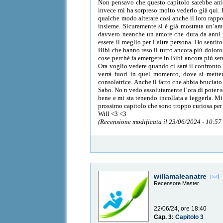
Non pensavo che questo capitolo sarebbe arriv
invece mi ha sorpreso molto vederlo già qui. L
qualche modo alterare così anche il loro rappo
insieme. Sicuramente si è già mostrata un’ami
davvero neanche un amore che dura da anni pu
essere il meglio per l’altra persona. Ho senti
Bibi che hanno reso il tutto ancora più doloro
cose perché fa emergere in Bibi ancora più sen
Ora voglio vedere quando ci sarà il confronto 
verrà fuori in quel momento, dove si metter
consolatrice. Anche il fatto che abbia bruciat
Sabo. No n vedo assolutamente l’ora di poter s
bene e mi sta tenendo incollata a leggerla. Mi
prossimo capitolo che sono troppo curiosa per 
Will <3 <3
(Recensione modificata il 23/06/2024 - 10:57
willamaleanatre
Recensore Master
22/06/24, ore 18:40
Cap. 3:
Capitolo 3