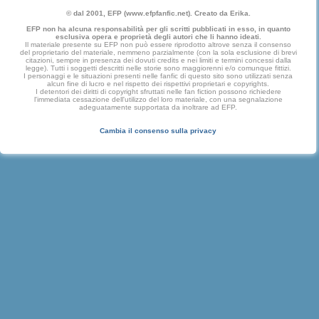
© dal 2001, EFP (www.efpfanfic.net). Creato da Erika.
EFP non ha alcuna responsabilità per gli scritti pubblicati in esso, in quanto
esclusiva opera e proprietà degli autori che li hanno ideati.
Il materiale presente su EFP non può essere riprodotto altrove senza il consenso
del proprietario del materiale, nemmeno parzialmente (con la sola esclusione di brevi
citazioni, sempre in presenza dei dovuti credits e nei limiti e termini concessi dalla
legge). Tutti i soggetti descritti nelle storie sono maggiorenni e/o comunque fittizi.
I personaggi e le situazioni presenti nelle fanfic di questo sito sono utilizzati senza
alcun fine di lucro e nel rispetto dei rispettivi proprietari e copyrights.
I detentori dei diritti di copyright sfruttati nelle fan fiction possono richiedere
l'immediata cessazione dell'utilizzo del loro materiale, con una segnalazione
adeguatamente supportata da inoltrare ad EFP.
Cambia il consenso sulla privacy