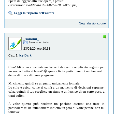
Spero di leggere altre tue opere, a presto!
(Recensione modificata il 03/02/2020 - 08:53 pm)
Leggi la risposta dell'autore
Segnala violazione
_sonomi_
Recensore Junior
23/01/20, ore 20:33
Cap. 1:
Icy Dark
Ciao! Mi sono cimentata anche se è davvero complicato seguire per
un 'non addetto ai lavori' 😂 questa fic in particolare mi sembra molto
densa di lore e di trame pregresse.
Mi cimento quindi su un punto unicamente formale.
Lo stile è epico, come si confà a un momento di decisioni supreme;
calza quindi il tuo scegliere un ritmo e un lessico di un certo peso, a
tratti aulici.
A volte questo può risultare un pochino oscuro; una frase in
particolare mi ha fatta tornare indietro un paio di volte perché 'non mi
tornava':