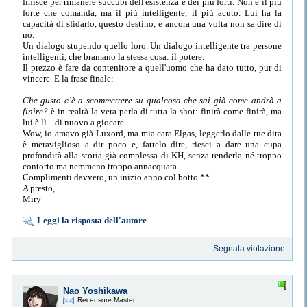
finisce per rimanere succubi dell'esistenza e dei più forti. Non è il più
forte che comanda, ma il più intelligente, il più acuto. Lui ha la
capacità di sfidarlo, questo destino, e ancora una volta non sa dire di
no.
Un dialogo stupendo quello loro. Un dialogo intelligente tra persone
intelligenti, che bramano la stessa cosa: il potere.
Il prezzo è fare da contenitore a quell'uomo che ha dato tutto, pur di
vincere. E la frase finale:
Che gusto c’è a scommettere su qualcosa che sai già come andrà a
finire?
è in realtà la vera perla di tutta la shot: finirà come finirà, ma
lui è lì... di nuovo a giocare.
Wow, io amavo già Luxord, ma mia cara Elgas, leggerlo dalle tue dita
è meraviglioso a dir poco e, fattelo dire, riesci a dare una cupa
profondità alla storia già complessa di KH, senza renderla né troppo
contorto ma nemmeno troppo annacquata.
Complimenti davvero, un inizio anno col botto **
A presto,
Miry
Leggi la risposta dell'autore
Segnala violazione
Nao Yoshikawa
Recensore Master