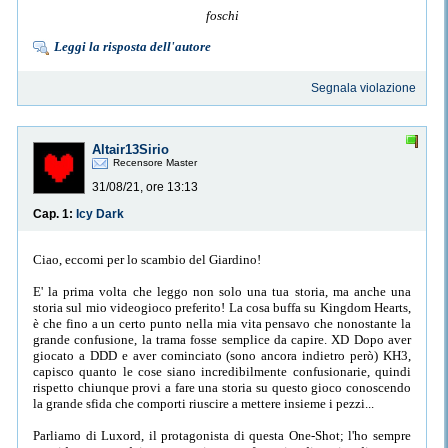
foschi
Leggi la risposta dell'autore
Segnala violazione
Altair13Sirio
Recensore Master
31/08/21, ore 13:13
Cap. 1:
Icy Dark
Ciao, eccomi per lo scambio del Giardino!
E' la prima volta che leggo non solo una tua storia, ma anche una
storia sul mio videogioco preferito! La cosa buffa su Kingdom Hearts,
è che fino a un certo punto nella mia vita pensavo che nonostante la
grande confusione, la trama fosse semplice da capire. XD Dopo aver
giocato a DDD e aver cominciato (sono ancora indietro però) KH3,
capisco quanto le cose siano incredibilmente confusionarie, quindi
rispetto chiunque provi a fare una storia su questo gioco conoscendo
la grande sfida che comporti riuscire a mettere insieme i pezzi...
Parliamo di Luxord, il protagonista di questa One-Shot; l'ho sempre