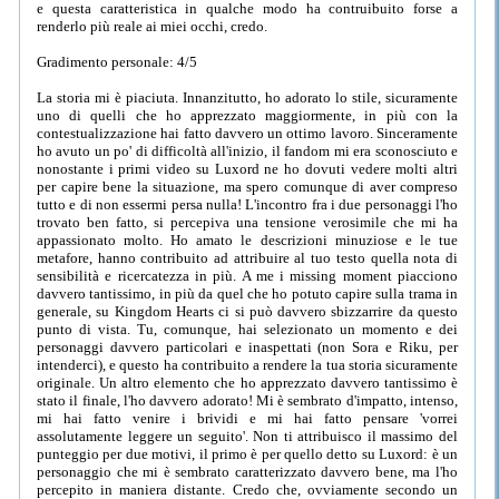
e questa caratteristica in qualche modo ha contruibuito forse a
renderlo più reale ai miei occhi, credo.
Gradimento personale: 4/5
La storia mi è piaciuta. Innanzitutto, ho adorato lo stile, sicuramente
uno di quelli che ho apprezzato maggiormente, in più con la
contestualizzazione hai fatto davvero un ottimo lavoro. Sinceramente
ho avuto un po' di difficoltà all'inizio, il fandom mi era sconosciuto e
nonostante i primi video su Luxord ne ho dovuti vedere molti altri
per capire bene la situazione, ma spero comunque di aver compreso
tutto e di non essermi persa nulla! L'incontro fra i due personaggi l'ho
trovato ben fatto, si percepiva una tensione verosimile che mi ha
appassionato molto. Ho amato le descrizioni minuziose e le tue
metafore, hanno contribuito ad attribuire al tuo testo quella nota di
sensibilità e ricercatezza in più. A me i missing moment piacciono
davvero tantissimo, in più da quel che ho potuto capire sulla trama in
generale, su Kingdom Hearts ci si può davvero sbizzarrire da questo
punto di vista. Tu, comunque, hai selezionato un momento e dei
personaggi davvero particolari e inaspettati (non Sora e Riku, per
intenderci), e questo ha contribuito a rendere la tua storia sicuramente
originale. Un altro elemento che ho apprezzato davvero tantissimo è
stato il finale, l'ho davvero adorato! Mi è sembrato d'impatto, intenso,
mi hai fatto venire i brividi e mi hai fatto pensare 'vorrei
assolutamente leggere un seguito'. Non ti attribuisco il massimo del
punteggio per due motivi, il primo è per quello detto su Luxord: è un
personaggio che mi è sembrato caratterizzato davvero bene, ma l'ho
percepito in maniera distante. Credo che, ovviamente secondo un