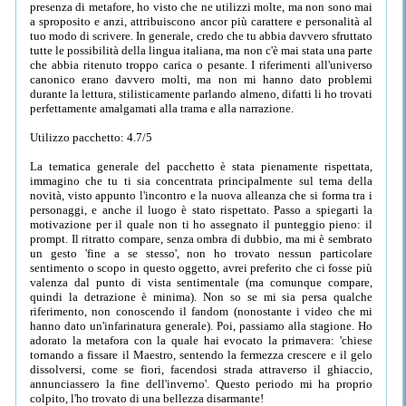
presenza di metafore, ho visto che ne utilizzi molte, ma non sono mai
a sproposito e anzi, attribuiscono ancor più carattere e personalità al
tuo modo di scrivere. In generale, credo che tu abbia davvero sfruttato
tutte le possibilità della lingua italiana, ma non c'è mai stata una parte
che abbia ritenuto troppo carica o pesante. I riferimenti all'universo
canonico erano davvero molti, ma non mi hanno dato problemi
durante la lettura, stilisticamente parlando almeno, difatti li ho trovati
perfettamente amalgamati alla trama e alla narrazione.
Utilizzo pacchetto: 4.7/5
La tematica generale del pacchetto è stata pienamente rispettata,
immagino che tu ti sia concentrata principalmente sul tema della
novità, visto appunto l'incontro e la nuova alleanza che si forma tra i
personaggi, e anche il luogo è stato rispettato. Passo a spiegarti la
motivazione per il quale non ti ho assegnato il punteggio pieno: il
prompt. Il ritratto compare, senza ombra di dubbio, ma mi è sembrato
un gesto 'fine a se stesso', non ho trovato nessun particolare
sentimento o scopo in questo oggetto, avrei preferito che ci fosse più
valenza dal punto di vista sentimentale (ma comunque compare,
quindi la detrazione è minima). Non so se mi sia persa qualche
riferimento, non conoscendo il fandom (nonostante i video che mi
hanno dato un'infarinatura generale). Poi, passiamo alla stagione. Ho
adorato la metafora con la quale hai evocato la primavera: 'chiese
tornando a fissare il Maestro, sentendo la fermezza crescere e il gelo
dissolversi, come se fiori, facendosi strada attraverso il ghiaccio,
annunciassero la fine dell'inverno'. Questo periodo mi ha proprio
colpito, l'ho trovato di una bellezza disarmante!