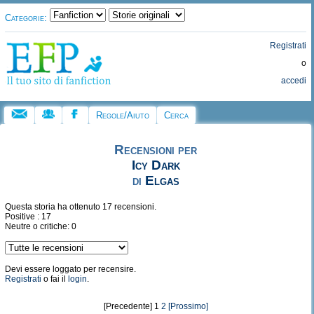
Categorie:
Registrati
o
accedi
Regole/Aiuto
Cerca
Recensioni per
Icy Dark
di
Elgas
Questa storia ha ottenuto 17 recensioni.
Positive : 17
Neutre o critiche: 0
Devi essere loggato per recensire.
Registrati
o fai il
login
.
[Precedente] 1
2
[Prossimo]