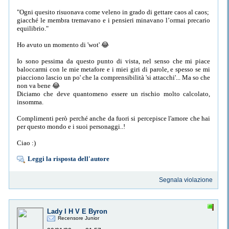
"Ogni quesito risuonava come veleno in grado di gettare caos al caos;
giacché le membra tremavano e i pensieri minavano l’ormai precario
equilibrio."
Ho avuto un momento di 'wot' 😂
Io sono pessima da questo punto di vista, nel senso che mi piace
baloccarmi con le mie metafore e i miei giri di parole, e spesso se mi
piacciono lascio un po' che la comprensibilità 'si attacchi'... Ma so che
non va bene 😂
Diciamo che deve quantomeno essere un rischio molto calcolato,
insomma.
Complimenti però perché anche da fuori si percepisce l'amore che hai
per questo mondo e i suoi personaggi..!
Ciao :)
Leggi la risposta dell'autore
Segnala violazione
Lady I H V E Byron
Recensore Junior