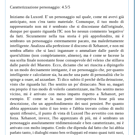
Caratterizzazione personaggio: 4.5/5
Iniziamo da Luxord. E' un personaggio sul quale, come mi avevi già
anticipato, non c'era tanto materiale. Comunque, il tuo modo di
rappresentarlo non mi è sembrato che si discostasse dall'originale,
dunque per quanto riguarda l'IC non ho nessun commento 'negativo'
da farti. Sicuramente nella tua storia è più approfondito, mi è
sembrato un personaggio estremamente pacato, ma maledettamente
intelligente. Analizza alla perfezione il discorso di Xehanort, e non mi
sembra affatto che si lasci ingannare o ammaliare dalle parole di
quest'ultimo (non completamente, almeno), ma è come se facesse la
sua scelta finale nonostante fosse consapevole del veleno che stillava
dalle parole del Maestro. Ecco, diciamo che sei riuscita a dipingerlo
in un modo decisamente intrigante, è un personaggio che, per quanto
intelligente e calcolatore sia, ha anche una parte di personalità che lo
spinge a osare, ad azzardare. Ti dico subito il perchè della detrazione,
visto che riguarda lui: l'ho sentito un po' distaccato. Non so, magari
era proprio il tuo modo di volerlo caratterizzare, ma l'ho sentito meno
vicino, mi è arrivato con meno impatto rispetto a Xehanort, per
esempio. E' come se la sua parte introspettiva fosse più una
descrizione, che un approfondimento dei suoi pensieri. Per quanto
abbia apprezzato tutto il tuo testo e l'abbia trovato colmo di molti
spunti riflessivi,, il punto di vista di Luxord l'ho avvertito con meno
forza. Xehanort, invece, l'ho apprezzato di più, mi è sembrato un
personaggio assolutamente tridimensionale e ben caratterizzato, mi è
arrivato con molto impatto. Credo che dipenda dal fatto che lui abbia
parlato tanto, i dialoghi erano ben sviluppati ed erano quasi tutti suoi,