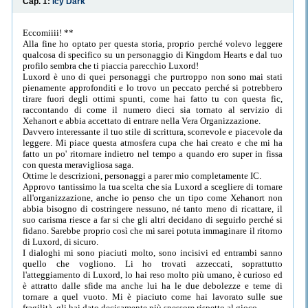
Cap. 1:
Icy Dark
Eccomiiii! **
Alla fine ho optato per questa storia, proprio perché volevo leggere
qualcosa di specifico su un personaggio di Kingdom Hearts e dal tuo
profilo sembra che ti piaccia parecchio Luxord!
Luxord è uno di quei personaggi che purtroppo non sono mai stati
pienamente approfonditi e lo trovo un peccato perché si potrebbero
tirare fuori degli ottimi spunti, come hai fatto tu con questa fic,
raccontando di come il numero dieci sia tornato al servizio di
Xehanort e abbia accettato di entrare nella Vera Organizzazione.
Davvero interessante il tuo stile di scrittura, scorrevole e piacevole da
leggere. Mi piace questa atmosfera cupa che hai creato e che mi ha
fatto un po' ritornare indietro nel tempo a quando ero super in fissa
con questa meravigliosa saga.
Ottime le descrizioni, personaggi a parer mio completamente IC.
Approvo tantissimo la tua scelta che sia Luxord a scegliere di tornare
all'organizzazione, anche io penso che un tipo come Xehanort non
abbia bisogno di costringere nessuno, né tanto meno di ricattare, il
suo carisma riesce a far si che gli altri decidano di seguirlo perché si
fidano. Sarebbe proprio così che mi sarei potuta immaginare il ritorno
di Luxord, di sicuro.
I dialoghi mi sono piaciuti molto, sono incisivi ed entrambi sanno
quello che vogliono. Li ho trovati azzeccati, soprattutto
l'atteggiamento di Luxord, lo hai reso molto più umano, è curioso ed
è attratto dalle sfide ma anche lui ha le due debolezze e teme di
tornare a quel vuoto. Mi è piaciuto come hai lavorato sulle sue
fragilità, gli hai dato decisamente più spessore rispetto al gioco.