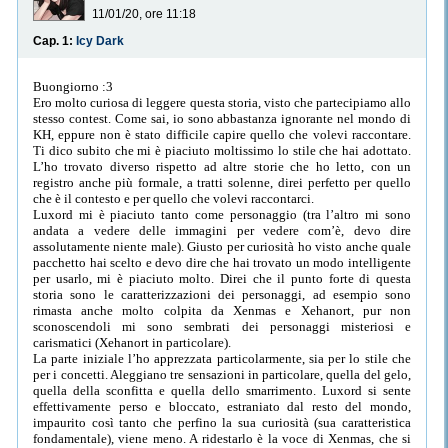
11/01/20, ore 11:18
Cap. 1:
Icy Dark
Buongiorno :3
Ero molto curiosa di leggere questa storia, visto che partecipiamo allo
stesso contest. Come sai, io sono abbastanza ignorante nel mondo di
KH, eppure non è stato difficile capire quello che volevi raccontare.
Ti dico subito che mi è piaciuto moltissimo lo stile che hai adottato.
L’ho trovato diverso rispetto ad altre storie che ho letto, con un
registro anche più formale, a tratti solenne, direi perfetto per quello
che è il contesto e per quello che volevi raccontarci.
Luxord mi è piaciuto tanto come personaggio (tra l’altro mi sono
andata a vedere delle immagini per vedere com’è, devo dire
assolutamente niente male). Giusto per curiosità ho visto anche quale
pacchetto hai scelto e devo dire che hai trovato un modo intelligente
per usarlo, mi è piaciuto molto. Direi che il punto forte di questa
storia sono le caratterizzazioni dei personaggi, ad esempio sono
rimasta anche molto colpita da Xenmas e Xehanort, pur non
sconoscendoli mi sono sembrati dei personaggi misteriosi e
carismatici (Xehanort in particolare).
La parte iniziale l’ho apprezzata particolarmente, sia per lo stile che
per i concetti. Aleggiano tre sensazioni in particolare, quella del gelo,
quella della sconfitta e quella dello smarrimento. Luxord si sente
effettivamente perso e bloccato, estraniato dal resto del mondo,
impaurito così tanto che perfino la sua curiosità (sua caratteristica
fondamentale), viene meno. A ridestarlo è la voce di Xenmas, che si