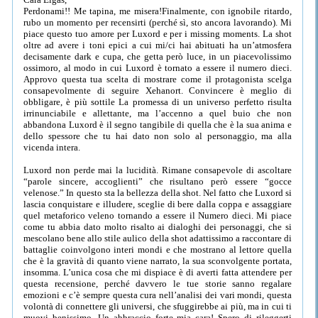
Perdonami!! Me tapina, me misera!Finalmente, con ignobile ritardo,
rubo un momento per recensirti (perché sì, sto ancora lavorando). Mi
piace questo tuo amore per Luxord e per i missing moments. La shot
oltre ad avere i toni epici a cui mi/ci hai abituati ha un’atmosfera
decisamente dark e cupa, che getta però luce, in un piacevolissimo
ossimoro, al modo in cui Luxord è tornato a essere il numero dieci.
Approvo questa tua scelta di mostrare come il protagonista scelga
consapevolmente di seguire Xehanort. Convincere è meglio di
obbligare, è più sottile La promessa di un universo perfetto risulta
irrinunciabile e allettante, ma l’accenno a quel buio che non
abbandona Luxord è il segno tangibile di quella che è la sua anima e
dello spessore che tu hai dato non solo al personaggio, ma alla
vicenda intera.
Luxord non perde mai la lucidità. Rimane consapevole di ascoltare
“parole sincere, accoglienti” che risultano però essere “gocce
velenose.” In questo sta la bellezza della shot. Nel fatto che Luxord si
lascia conquistare e illudere, sceglie di bere dalla coppa e assaggiare
quel metaforico veleno tornando a essere il Numero dieci. Mi piace
come tu abbia dato molto risalto ai dialoghi dei personaggi, che si
mescolano bene allo stile aulico della shot adattissimo a raccontare di
battaglie coinvolgono interi mondi e che mostrano al lettore quella
che è la gravità di quanto viene narrato, la sua sconvolgente portata,
insomma. L’unica cosa che mi dispiace è di averti fatta attendere per
questa recensione, perché davvero le tue storie sanno regalare
emozioni e c’è sempre questa cura nell’analisi dei vari mondi, questa
volontà di connettere gli universi, che sfuggirebbe ai più, ma in cui ti
muovi benissimo. Un abbraccio forte mia cara! Spero di rileggerti