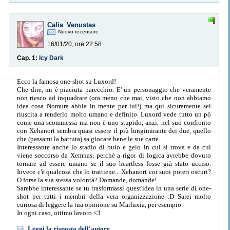
Calia_Venustas
Nuovo recensore
16/01/20, ore 22:58
Cap. 1:
Icy Dark
Ecco la famosa one-shot su Luxord!
Che dire, mi è piaciuta parecchio. E' un personaggio che veramente
non riesco ad inquadrare (ora meno che mai, visto che non abbiamo
idea cosa Nomura abbia in mente per lui!) ma qui sicuramente sei
riuscita a renderlo molto umano e definito. Luxord vede tutto un pò
come una scommessa ma non è uno stupido, anzi, nel suo confronto
con Xehanort sembra quasi essere il più lungimirante dei due, quello
che (passami la battuta) sa giocare bene le sue carte.
Interessante anche lo stadio di buio e gelo in cui si trova e da cui
viene soccorso da Xemnas, perchè a rigor di logica avrebbe dovuto
tornare ad essere umano se il suo heartless fosse già stato ucciso.
Invece c'è qualcosa che lo trattiene... Xehanort coi suoi poteri oscuri?
O forse la sua stessa volontà? Domande, domande!
Sarebbe interessante se tu trasformassi quest'idea in una serie di one-
shot per tutti i membri della vera organizzazione :D Sarei molto
curiosa di leggere la tua opinione su Marluxia, per esempio.
In ogni caso, ottimo lavoro <3
Leggi la risposta dell'autore