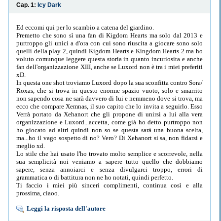
Cap. 1:
Icy Dark
Ed eccomi qui per lo scambio a catena del giardino.
Premetto che sono sì una fan di Kigdom Hearts ma solo dal 2013 e
purtroppo gli unici a d'ora con cui sono riuscita a giocare sono solo
quelli della play 2, quindi Kigdom Hearts e Kingdom Hearts 2 ma ho
voluto comunque leggere questa storia in quanto incuriosita e anche
fan dell'organizzazione XIII, anche se Luxord non è tra i miei preferiti
xD.
In questa one shot troviamo Luxord dopo la sua sconfitta contro Sora/
Roxas, che si trova in questo enorme spazio vuoto, solo e smarrito
non sapendo cosa ne sarà davvero di lui e nemmeno dove si trova, ma
ecco che compare Xemnas, il suo capito che lo invita a seguirlo. Esso
Verrà portato da Xehanort che gli propone di unirsi a lui alla vera
organizzazione e Luxord...accetta, come già ho detto purtroppo non
ho giocato ad altri quindi non so se questa sarà una buona scelta,
ma...ho il vago sospetto di no? Vero? Di Xehanort si sa, non fidarsi e
meglio xd.
Lo stile che hai usato l'ho trovato molto semplice e scorrevole, nella
sua semplicità noi veniamo a sapere tutto quello che dobbiamo
sapere, senza annoiarci e senza divulgarci troppo, errori di
grammatica o di battitura non ne ho notati, quindi perfetto.
Ti faccio i miei più sinceri complimenti, continua così e alla
prossima, ciaoo.
Leggi la risposta dell'autore