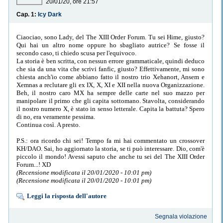
20/01/20, ore 21:57
Cap. 1:
Icy Dark
Ciaociao, sono Lady, del The XIII Order Forum. Tu sei Hime, giusto?
Qui hai un altro nome oppure ho sbagliato autrice? Se fosse il
secondo caso, ti chiedo scusa per l'equivoco.
La storia è ben scritta, con nessun errore grammaticale, quindi deduco
che sia da una vita che scrivi fanfic, giusto? Effettivamente, mi sono
chiesta anch'io come abbiano fatto il nostro trio Xehanort, Ansem e
Xemnas a reclutare gli ex IX, X, XI e XII nella nuova Organizzazione.
Beh, il nostro caro MX ha sempre delle carte nel suo mazzo per
manipolare il primo che gli capita sottomano. Stavolta, considerando
il nostro numero X, è stato in senso letterale. Capita la battuta? Spero
di no, era veramente pessima.
Continua così. A presto.
P.S.: ora ricordo chi sei! Tempo fa mi hai commentato un crossover
KH/DAO. Sai, ho aggiornato la storia, se ti può interessare. Dio, com'è
piccolo il mondo! Avessi saputo che anche tu sei del The XIII Order
Forum...! XD
(Recensione modificata il 20/01/2020 - 10:01 pm)
(Recensione modificata il 20/01/2020 - 10:01 pm)
Leggi la risposta dell'autore
Segnala violazione