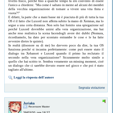
livello fisico, perché fino a qualche tempo fa ero convinto di essere
l'unico a chiedersi: "Ma come è saltato in mente ad alcuni dei membri
della vecchia organizzazione di tornare a vivere una vita finta e
vuota?!"
E difatti, la parte che a mani basse mi è piaciuta di più di tutta la tua
OS è il fatto che Luxord non afferra subito la mano di Xemnas, ma lo
segue a una certa distanza. Non solo hai fornito una spiegazione sul
perché Luxord dovrebbe unirsi alla vera organizzazione, ma hai
anche reso realistica la scena facendogli avere dei dubbi (Nomura,
ricordiamolo, ha dato per scontato entrambe le cose e le ha fatte
avvenire dietro le quinte).
In realtà (disonore su di me) ho davvero poco da dire, la tua OS
funziona perché si incastra perfettamente: come può essere stato il
dialogo tra Xehanort e Luxord quando il primo ha reclutato il
secondo nella vera organizzazione? Sicuramente molto simile a
quello che hai scritto te. Sembra veramente un missing moment, cioè
un dialogo che ci sarebbe dovuto essere nel gioco e che poi è stato
tagliato all'ultimo.
Leggi la risposta dell'autore
Segnala violazione
Juriaka
Recensore Master
29/03/20, ore 18:27