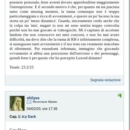
pensiero personale, forse avresti dovuto approfondirne maggiormente
l'introspezione. E il secondo motivo è che, per quanto mi sia piaciuta
tanto come missing moment, la trama comunque non è troppo
particolareggiata o ricca di avvenimenti, e questo un po' ha reso la tua
storia un po' 'meno dinamica'. Guarda, sinceramente credo anche che
la colpa sia 'mia', magari io non mi sono sentita troppo coinvolta
perchè non ho mai giocato ai videogiochi. Mi è capitato di accettare
fandom che non conoscevo nei miei concorsi, e non ho mai avuto
difficoltà, ma devo dire che la trama di KH è infinitamente complessa,
si susseguono tanti avvenimenti e il tuo testo era veramente stracolmo
di riferimenti. Pur essendomi informata, immagino che giocando
ovviamente si abbia una percezione dell'universo e dei personaggi,
quindi forse è per questo che ho percepito Luxord distante!
Totale: 23.2/25
Segnala violazione
shilyss
Recensore Master
04/02/20, ore 17:36
Cap. 1:
Icy Dark
Cara Elgas,