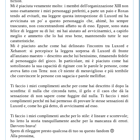
fiction.
Mi è piaciuta veramente molto: i membri dell'organizzazione XIII non
sono esattamente i miei personaggi preferiti, a parte un paio e Roxas
tendo ad evitarli, ma leggere questa introspezione di Luxord mi ha
avvicinata un po' a questo personaggio che, ahimè, ho sempre
trascurato, non concentrandomi affatto su di esso. Eppure, sono stata
felice di leggere su di lui: mi hai aiutato ad avvicinarmici, a capirlo
meglio e ammetto che lo hai reso bene, mantenendo tutte le sue
caratteristiche.
Mi è piaciuto anche come hai delineato l'incontro tra Luxord e
Xehanort: si percepisce la leggera sorpresa di Luxord di fronte
all'anziano maestro – descritto anche lui benissimo, rimanendo fedele
al personaggio del gioco. In particolare, mi è piaciuto come hai
sottolineato la sua capacità di rigirare con le parole le persone, come
aveva fatto con Terra: non c'è niente di meraviglioso e più terribile
che convincere le persone con sagacia e parole melliflue.
Ti faccio i miei complimenti anche per come hai descritto il dopo la
sconfitta: il nulla che circonda tutto, il gelo e il caos che dà la
sensazione di non sapere come fuggire dal nulla. Ti faccio i miei
complimenti perché mi hai permesso di provare le stesse sensazioni di
Luxord e, come ho già detto, di avvicinarmi ad esso.
Ti faccio i miei complimenti anche per lo stile: è lineare e scorrevole;
ho letto la storia tranquillamente anche per la mancanza di errori.
Davvero brava!
Spero di rileggere presto qualcosa di tuo su questo fandom 😍
Alla prossima,