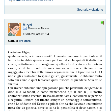
Segnala violazione
Miryel
Recensore Master
13/01/20, ore 01:34
Cap. 1:
Icy Dark
Carissima Elgas,
quale meraviglia è questa shot? Ho amato due cose in particolare: il
fatto che tu abbia questo amore per Luxord e che quindi ti dedichi a
creare, sottolineare e immaginare quello che è stato e che poteva
essere, e il tuo modo di aver immaginato come Xehanort ha
ingaggiato i membri della nuova organizzazione. Dopotutto su DDD
non ci gli è stato dato lo spazio giusto, giustamente... e abbiamo visto
solo chi erano e quel tentativo quasi riuscito di prendersi Sora tra le
sue fila.
Qui invece abbiamo una spiegazione più che plausibile del
perché
si
dice sì a Xehanort, e come mantenendo qui il suo IC, il nostro
abbronzatissimo vecchia, riesca ad ammaliare e convincere le persone
a seguirlo. Luxord poi rimane sempre un personaggio sottovalutato,
che è Lo sfidante del Destino e più di altri sa che la vita è una roulette
russa che va giocata, dove se si ha la possibilità si deve barare, o si