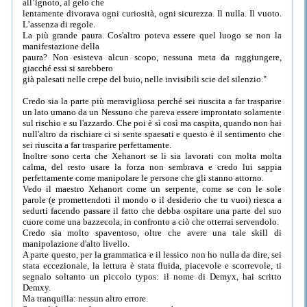
all’ignoto, al gelo che
lentamente divorava ogni curiosità, ogni sicurezza. Il nulla. Il vuoto.
L’assenza di regole.
La più grande paura. Cos'altro poteva essere quel luogo se non la
manifestazione della
paura? Non esisteva alcun scopo, nessuna meta da raggiungere,
giacché essi si sarebbero
già palesati nelle crepe del buio, nelle invisibili scie del silenzio."
Credo sia la parte più meravigliosa perché sei riuscita a far trasparire
un lato umano da un Nessuno che pareva essere improntato solamente
sul rischio e su l'azzardo. Che poi è sì così ma caspita, quando non hai
null'altro da rischiare ci si sente spaesati e questo è il sentimento che
sei riuscita a far trasparire perfettamente.
Inoltre sono certa che Xehanort se li sia lavorati con molta molta
calma, del resto usare la forza non sembrava e credo lui sappia
perfettamente come manipolare le persone che gli stanno attorno.
Vedo il maestro Xehanort come un serpente, come se con le sole
parole (e promettendoti il mondo o il desiderio che tu vuoi) riesca a
sedurti facendo passare il fatto che debba ospitare una parte del suo
cuore come una bazzecola, in confronto a ciò che otterrai servendolo.
Credo sia molto spaventoso, oltre che avere una tale skill di
manipolazione d'alto livello.
A parte questo, per la grammatica e il lessico non ho nulla da dire, sei
stata eccezionale, la lettura è stata fluida, piacevole e scorrevole, ti
segnalo soltanto un piccolo typos: il nome di Demyx, hai scritto
Demxy.
Ma tranquilla: nessun altro errore.