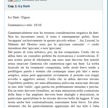
Cap. 1:
Icy Dark
Icy Dark / Elgass
Grammatica e stile: 10/10
Grammaticalmente non ho nessuna considerazione negativa da farti.
Non ho riscontrato errori, il testo è estremamente pulito. Sono
'incappata' esclusivamente in questo piccolo refuso: '...lui, Luxord, lo
Sfidante del Destino noto per la spicciata curiosità.' -> credo
intendessi dire 'spiccata', e non 'spicciata'.
Dal punto di vista stilistico, poi, mi hai conquistato. Credo che tu
abbia fatto un connubio perfetto fra ricercatezza e scorrevolezza. E'
uno scritto pieno di riferimenti, ma sono stati davvero ben inseriti
senza intaccare l'armonia che caratterizza ogni tua frase. La scelta
lessicale mi ha veramente conquistata, nelle storie brevi tendo a
prediligere parole e termini che comunque siano più 'alte' e meno
semplici, senza però appesantire ovviamente il periodo con troppi
avverbi o aggettivi astrusi. Credo che tu abbia davvero trovato
l'equilibrio perfetto, sei stata abbastanza aulica ma senza mai sfociare
in uno stile 'ostile', ogni parola era perfettamente misurata e precisa.
Era un testo davvero cristallino, sei stata minuziosa nella costruzione
della frase e hai ampliato davvero bene dialoghi e descrizioni, in
particolare quest'ultime le ho trovate davvero belle da leggere. E' una
storia anche ben contestualizzata, nonostante fosse breve. Un altro
elemento che ho particolarmente apprezzato del tuo stile è l'alta