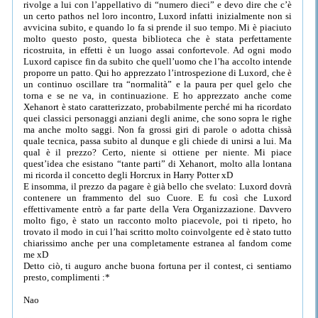
rivolge a lui con l’appellativo di “numero dieci” e devo dire che c’è
un certo pathos nel loro incontro, Luxord infatti inizialmente non si
avvicina subito, e quando lo fa si prende il suo tempo. Mi è piaciuto
molto questo posto, questa biblioteca che è stata perfettamente
ricostruita, in effetti è un luogo assai confortevole. Ad ogni modo
Luxord capisce fin da subito che quell’uomo che l’ha accolto intende
proporre un patto. Qui ho apprezzato l’introspezione di Luxord, che è
un continuo oscillare tra “normalità” e la paura per quel gelo che
torna e se ne va, in continuazione. E ho apprezzato anche come
Xehanort è stato caratterizzato, probabilmente perché mi ha ricordato
quei classici personaggi anziani degli anime, che sono sopra le righe
ma anche molto saggi. Non fa grossi giri di parole o adotta chissà
quale tecnica, passa subito al dunque e gli chiede di unirsi a lui. Ma
qual è il prezzo? Certo, niente si ottiene per niente. Mi piace
quest’idea che esistano “tante parti” di Xehanort, molto alla lontana
mi ricorda il concetto degli Horcrux in Harry Potter xD
E insomma, il prezzo da pagare è già bello che svelato: Luxord dovrà
contenere un frammento del suo Cuore. E fu così che Luxord
effettivamente entrò a far parte della Vera Organizzazione. Davvero
molto figo, è stato un racconto molto piacevole, poi ti ripeto, ho
trovato il modo in cui l’hai scritto molto coinvolgente ed è stato tutto
chiarissimo anche per una completamente estranea al fandom come
me xD
Detto ciò, ti auguro anche buona fortuna per il contest, ci sentiamo
presto, complimenti :*
Nao