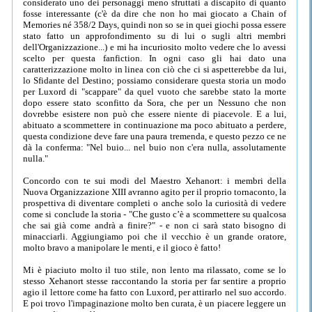
considerato uno dei personaggi meno sfruttati a discapito di quanto
fosse interessante (c'è da dire che non ho mai giocato a Chain of
Memories né 358/2 Days, quindi non so se in quei giochi possa essere
stato fatto un approfondimento su di lui o sugli altri membri
dell'Organizzazione...) e mi ha incuriosito molto vedere che lo avessi
scelto per questa fanfiction. In ogni caso gli hai dato una
caratterizzazione molto in linea con ciò che ci si aspetterebbe da lui,
lo Sfidante del Destino; possiamo considerare questa storia un modo
per Luxord di "scappare" da quel vuoto che sarebbe stato la morte
dopo essere stato sconfitto da Sora, che per un Nessuno che non
dovrebbe esistere non può che essere niente di piacevole. E a lui,
abituato a scommettere in continuazione ma poco abituato a perdere,
questa condizione deve fare una paura tremenda, e questo pezzo ce ne
dà la conferma: "Nel buio... nel buio non c'era nulla, assolutamente
nulla."
Concordo con te sui modi del Maestro Xehanort: i membri della
Nuova Organizzazione XIII avranno agito per il proprio tornaconto, la
prospettiva di diventare completi o anche solo la curiosità di vedere
come si conclude la storia - "Che gusto c’è a scommettere su qualcosa
che sai già come andrà a finire?" - e non ci sarà stato bisogno di
minacciarli. Aggiungiamo poi che il vecchio è un grande oratore,
molto bravo a manipolare le menti, e il gioco è fatto!
Mi è piaciuto molto il tuo stile, non lento ma rilassato, come se lo
stesso Xehanort stesse raccontando la storia per far sentire a proprio
agio il lettore come ha fatto con Luxord, per attirarlo nel suo accordo.
E poi trovo l'impaginazione molto ben curata, è un piacere leggere un