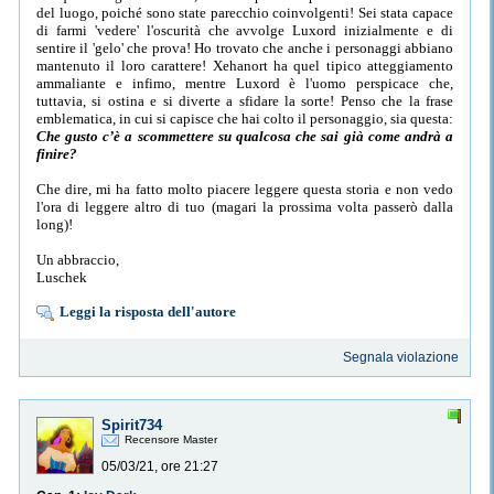
del luogo, poiché sono state parecchio coinvolgenti! Sei stata capace
di farmi 'vedere' l'oscurità che avvolge Luxord inizialmente e di
sentire il 'gelo' che prova! Ho trovato che anche i personaggi abbiano
mantenuto il loro carattere! Xehanort ha quel tipico atteggiamento
ammaliante e infimo, mentre Luxord è l'uomo perspicace che,
tuttavia, si ostina e si diverte a sfidare la sorte! Penso che la frase
emblematica, in cui si capisce che hai colto il personaggio, sia questa:
Che gusto c’è a scommettere su qualcosa che sai già come andrà a
finire?
Che dire, mi ha fatto molto piacere leggere questa storia e non vedo
l'ora di leggere altro di tuo (magari la prossima volta passerò dalla
long)!
Un abbraccio,
Luschek
Leggi la risposta dell'autore
Segnala violazione
Spirit734
Recensore Master
05/03/21, ore 21:27