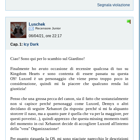
Segnala violazione
Luschek
Recensore Junior
06/04/21, ore 22:17
Cap. 1:
Icy Dark
Ciao! Sono qui per lo scambio sul Giardino!
Finalmente ho avuto occasione di recensire qualcosa di tuo su
Kingdom Hearts e sono contenta di essere passata su questa
OS! Luxord è un personaggio che viene preso troppo poco in
considerazione, quindi mi fa piacere che qualcuno renda lui
giustizia!
Penso che una grossa pecca del canon, sia il fatto che sostanzialmente
non si capisce perché personaggi come Luxord, Demyx o altri
decidano di seguire Xehanort (la risposta: perché sì mi fa alquanto
storcere il naso, ma a quanto pare è quella che va per la maggiore, per
questi poverini...), quindi apprezzo che questa missing moments tratti
del momento in cui Xehanort decide di accogliere Luxord all'interno
della "vera" Organizzazione!
Per quanto riguarda la OS, mi sono piaciute parecchio le descrizioni