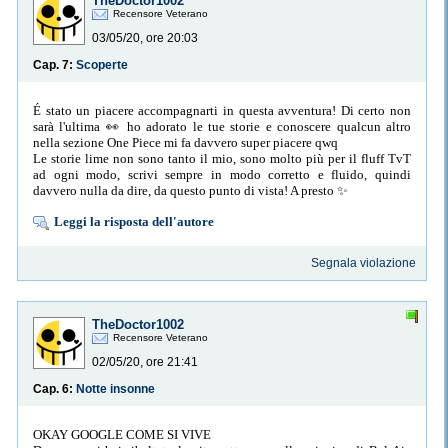
TheDoctor1002
Recensore Veterano
03/05/20, ore 20:03
Cap. 7:
Scoperte
É stato un piacere accompagnarti in questa avventura! Di certo non
sarà l'ultima 👀 ho adorato le tue storie e conoscere qualcun altro
nella sezione One Piece mi fa davvero super piacere qwq
Le storie lime non sono tanto il mio, sono molto più per il fluff TvT
ad ogni modo, scrivi sempre in modo corretto e fluido, quindi
davvero nulla da dire, da questo punto di vista! A presto ✨
Leggi la risposta dell'autore
Segnala violazione
TheDoctor1002
Recensore Veterano
02/05/20, ore 21:41
Cap. 6:
Notte insonne
OKAY GOOGLE COME SI VIVE