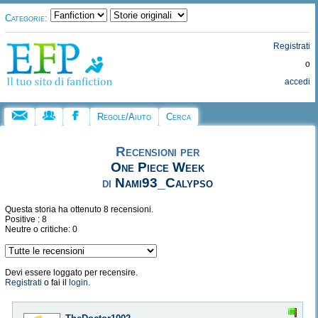
Categorie:
Registrati
o
accedi
Regole/Aiuto
Cerca
Recensioni per
One Piece Week
di
Nami93_Calypso
Questa storia ha ottenuto 8 recensioni.
Positive : 8
Neutre o critiche: 0
Devi essere loggato per recensire.
Registrati
o fai il
login
.