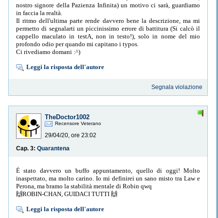
nostro signore della Pazienza Infinita) un motivo ci sarà, guardiamo
in faccia la realtà.
Il ritmo dell'ultima parte rende davvero bene la descrizione, ma mi
permetto di segnalarti un piccinissimo errore di battitura (Si calcò il
cappello maculato in testA, non in testo!), solo in nome del mio
profondo odio per quando mi capitano i typos.
Ci rivediamo domani :^)
Leggi la risposta dell'autore
Segnala violazione
TheDoctor1002
Recensore Veterano
29/04/20, ore 23:02
Cap. 3:
Quarantena
É stato davvero un buffo appuntamento, quello di oggi! Molto
inaspettato, ma molto carino. Io mi definirei un sano misto tra Law e
Perona, ma bramo la stabilità mentale di Robin qwq
🙌ROBIN-CHAN, GUIDACI TUTTI 🙌
Leggi la risposta dell'autore