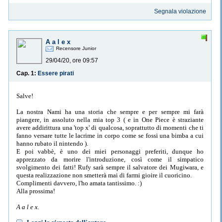
Segnala violazione
A a l e x
Recensore Junior
29/04/20, ore 09:57
Cap. 1:
Essere pirati
Salve!
La nostra Nami ha una storia che sempre e per sempre mi farà
piangere, in assoluto nella mia top 3 ( e in One Piece è straziante
avere addirittura una 'top x' di qualcosa, soprattutto di momenti che ti
fanno versare tutte le lacrime in corpo come se fossi una bimba a cui
hanno rubato il nintendo ).
E poi vabbè, è uno dei miei personaggi preferiti, dunque ho
apprezzato da morire l'introduzione, così come il simpatico
svolgimento dei fatti! Rufy sarà sempre il salvatore dei Mugiwara, e
questa realizzazione non smetterà mai di farmi gioire il cuoricino.
Complimenti davvero, l'ho amata tantissimo. :)
Alla prossima!
A a l e x.