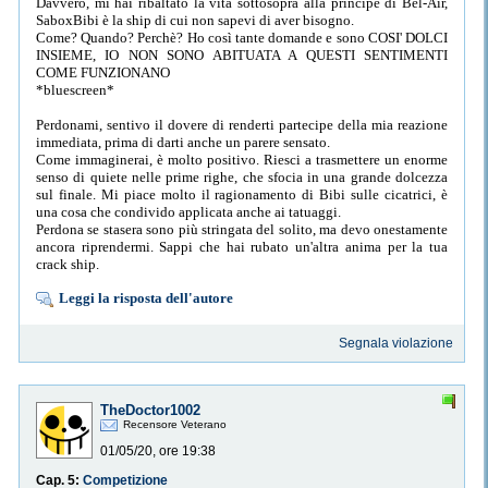
Davvero, mi hai ribaltato la vita sottosopra alla principe di Bel-Air,
SaboxBibi è la ship di cui non sapevi di aver bisogno.
Come? Quando? Perchè? Ho così tante domande e sono COSI' DOLCI
INSIEME, IO NON SONO ABITUATA A QUESTI SENTIMENTI
COME FUNZIONANO
*bluescreen*
Perdonami, sentivo il dovere di renderti partecipe della mia reazione
immediata, prima di darti anche un parere sensato.
Come immaginerai, è molto positivo. Riesci a trasmettere un enorme
senso di quiete nelle prime righe, che sfocia in una grande dolcezza
sul finale. Mi piace molto il ragionamento di Bibi sulle cicatrici, è
una cosa che condivido applicata anche ai tatuaggi.
Perdona se stasera sono più stringata del solito, ma devo onestamente
ancora riprendermi. Sappi che hai rubato un'altra anima per la tua
crack ship.
Leggi la risposta dell'autore
Segnala violazione
TheDoctor1002
Recensore Veterano
01/05/20, ore 19:38
Cap. 5:
Competizione