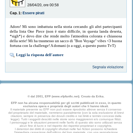
28/04/20, ore 00:58
Cap. 1:
Essere pirati
Adoro! Mi sono imbattuta nella storia cercando gli altri partecipanti
della lista One Piece (non è stato difficile, in questa landa deserta,
*sigh*) e devo dire che rende molto l'atmosfera colorata e chiassosa
della serie! Mi ha trasmesso un sacco di "Bon Voyage" vibes <3 buona
fortuna con la challenge! A domani (o a oggi, a questo punto TvT)
Leggi la risposta dell'autore
Segnala violazione
© dal 2001, EFP (www.efpfanfic.net). Creato da Erika.
EFP non ha alcuna responsabilità per gli scritti pubblicati in esso, in quanto
esclusiva opera e proprietà degli autori che li hanno ideati.
Il materiale presente su EFP non può essere riprodotto altrove senza il consenso
del proprietario del materiale, nemmeno parzialmente (con la sola esclusione di brevi
citazioni, sempre in presenza dei dovuti credits e nei limiti e termini concessi dalla
legge). Tutti i soggetti descritti nelle storie sono maggiorenni e/o comunque fittizi.
I personaggi e le situazioni presenti nelle fanfic di questo sito sono utilizzati senza
alcun fine di lucro e nel rispetto dei rispettivi proprietari e copyrights.
I detentori dei diritti di copyright sfruttati nelle fan fiction possono richiedere
l'immediata cessazione dell'utilizzo del loro materiale, con una segnalazione