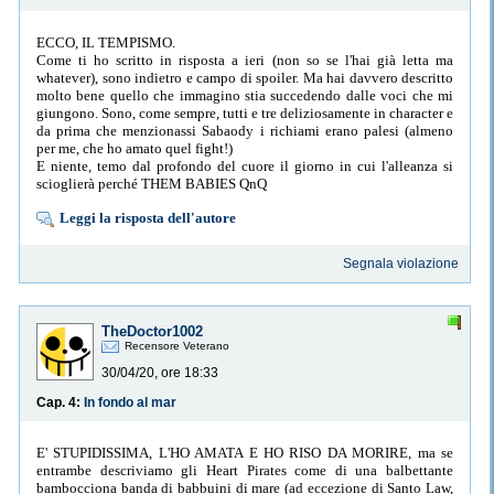
ECCO, IL TEMPISMO.
Come ti ho scritto in risposta a ieri (non so se l'hai già letta ma
whatever), sono indietro e campo di spoiler. Ma hai davvero descritto
molto bene quello che immagino stia succedendo dalle voci che mi
giungono. Sono, come sempre, tutti e tre deliziosamente in character e
da prima che menzionassi Sabaody i richiami erano palesi (almeno
per me, che ho amato quel fight!)
E niente, temo dal profondo del cuore il giorno in cui l'alleanza si
scioglierà perché THEM BABIES QnQ
Leggi la risposta dell'autore
Segnala violazione
TheDoctor1002
Recensore Veterano
30/04/20, ore 18:33
Cap. 4:
In fondo al mar
E' STUPIDISSIMA, L'HO AMATA E HO RISO DA MORIRE, ma se
entrambe descriviamo gli Heart Pirates come di una balbettante
bambocciona banda di babbuini di mare (ad eccezione di Santo Law,