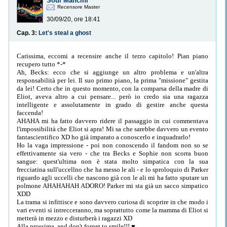
Soul Mancini
Recensore Master
30/09/20, ore 18:41
Cap. 3:
Let's steal a ghost
Carissima, eccomi a recensire anche il terzo capitolo! Pian piano
recupero tutto *-*
Ah, Becks: ecco che si aggiunge un altro problema e un'altra
responsabilità per lei. Il suo primo piano, la prima "missione" gestita
da lei! Certo che in questo momento, con la comparsa della madre di
Eliot, aveva altro a cui pensare... però io credo sia una ragazza
intelligente e assolutamente in grado di gestire anche questa
faccenda!
AHAHA mi ha fatto davvero ridere il passaggio in cui commentava
l'impossibilità che Eliot si apra! Mi sa che sarebbe davvero un evento
fantascientifico XD ho già imparato a conoscerlo e inquadrarlo!
Ho la vaga impressione - poi non conoscendo il fandom non so se
effettivamente sia vero - che tra Becks e Sophie non scorra buon
sangue: quest'ultima non è stata molto simpatica con la sua
frecciatina sull'uccellno che ha messo le ali - e lo sproloquio di Parker
riguardo agli uccelli che nascono già con le ali mi ha fatto sputare un
polmone AHAHAHAH ADORO! Parker mi sta già un sacco simpatico
XDD
La trama si infittisce e sono davvero curiosa di scoprire in che modo i
vari eventi si intrecceranno, ma soprattutto come la mamma di Eliot si
metterà in mezzo e disturberà i ragazzi XD
Alla prossima, and don't forget to smile!!! ♥