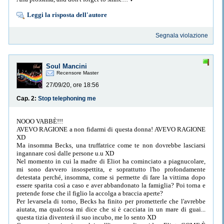
Leggi la risposta dell'autore
Segnala violazione
Soul Mancini
Recensore Master
27/09/20, ore 18:56
Cap. 2:
Stop telephoning me
NOOO VABBÈ!!!
AVEVO RAGIONE a non fidarmi di questa donna! AVEVO RAGIONE
XD
Ma insomma Becks, una truffatrice come te non dovrebbe lasciarsi
ingannare così dalle persone u.u XD
Nel momento in cui la madre di Eliot ha cominciato a piagnucolare,
mi sono davvero insospettita, e soprattutto l'ho profondamente
detestata perché, insomma, come si permette di fare la vittima dopo
essere sparita così a caso e aver abbandonato la famiglia? Poi torna e
pretende forse che il figlio la accolga a braccia aperte?
Per levarsela di torno, Becks ha finito per prometterle che l'avrebbe
aiutata, ma qualcosa mi dice che si è cacciata in un mare di guai...
questa tizia diventerà il suo incubo, me lo sento XD