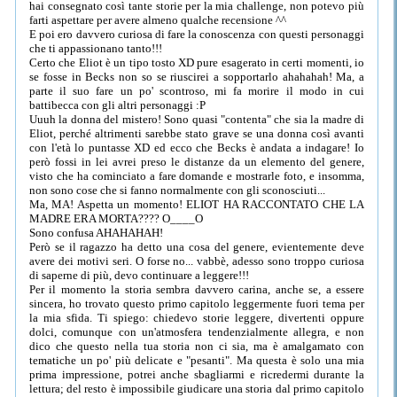
hai consegnato così tante storie per la mia challenge, non potevo più
farti aspettare per avere almeno qualche recensione ^^
E poi ero davvero curiosa di fare la conoscenza con questi personaggi
che ti appassionano tanto!!!
Certo che Eliot è un tipo tosto XD pure esagerato in certi momenti, io
se fosse in Becks non so se riuscirei a sopportarlo ahahahah! Ma, a
parte il suo fare un po' scontroso, mi fa morire il modo in cui
battibecca con gli altri personaggi :P
Uuuh la donna del mistero! Sono quasi "contenta" che sia la madre di
Eliot, perché altrimenti sarebbe stato grave se una donna così avanti
con l'età lo puntasse XD ed ecco che Becks è andata a indagare! Io
però fossi in lei avrei preso le distanze da un elemento del genere,
visto che ha cominciato a fare domande e mostrarle foto, e insomma,
non sono cose che si fanno normalmente con gli sconosciuti...
Ma, MA! Aspetta un momento! ELIOT HA RACCONTATO CHE LA
MADRE ERA MORTA???? O____O
Sono confusa AHAHAHAH!
Però se il ragazzo ha detto una cosa del genere, evientemente deve
avere dei motivi seri. O forse no... vabbè, adesso sono troppo curiosa
di saperne di più, devo continuare a leggere!!!
Per il momento la storia sembra davvero carina, anche se, a essere
sincera, ho trovato questo primo capitolo leggermente fuori tema per
la mia sfida. Ti spiego: chiedevo storie leggere, divertenti oppure
dolci, comunque con un'atmosfera tendenzialmente allegra, e non
dico che questo nella tua storia non ci sia, ma è amalgamato con
tematiche un po' più delicate e "pesanti". Ma questa è solo una mia
prima impressione, potrei anche sbagliarmi e ricredermi durante la
lettura; del resto è impossibile giudicare una storia dal primo capitolo