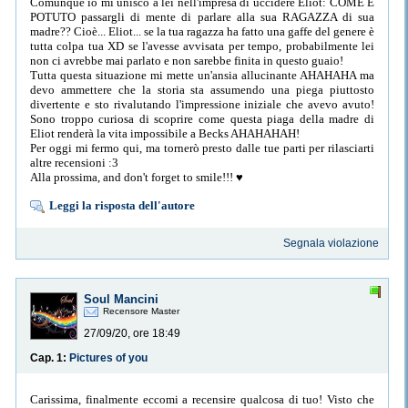
Comunque io mi unisco a lei nell'impresa di uccidere Eliot: COME È
POTUTO passargli di mente di parlare alla sua RAGAZZA di sua
madre?? Cioè... Eliot... se la tua ragazza ha fatto una gaffe del genere è
tutta colpa tua XD se l'avesse avvisata per tempo, probabilmente lei
non ci avrebbe mai parlato e non sarebbe finita in questo guaio!
Tutta questa situazione mi mette un'ansia allucinante AHAHAHA ma
devo ammettere che la storia sta assumendo una piega piuttosto
divertente e sto rivalutando l'impressione iniziale che avevo avuto!
Sono troppo curiosa di scoprire come questa piaga della madre di
Eliot renderà la vita impossibile a Becks AHAHAHAH!
Per oggi mi fermo qui, ma tornerò presto dalle tue parti per rilasciarti
altre recensioni :3
Alla prossima, and don't forget to smile!!! ♥
Leggi la risposta dell'autore
Segnala violazione
Soul Mancini
Recensore Master
27/09/20, ore 18:49
Cap. 1:
Pictures of you
Carissima, finalmente eccomi a recensire qualcosa di tuo! Visto che