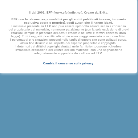
© dal 2001, EFP (www.efpfanfic.net). Creato da Erika.
EFP non ha alcuna responsabilità per gli scritti pubblicati in esso, in quanto
esclusiva opera e proprietà degli autori che li hanno ideati.
Il materiale presente su EFP non può essere riprodotto altrove senza il consenso
del proprietario del materiale, nemmeno parzialmente (con la sola esclusione di brevi
citazioni, sempre in presenza dei dovuti credits e nei limiti e termini concessi dalla
legge). Tutti i soggetti descritti nelle storie sono maggiorenni e/o comunque fittizi.
I personaggi e le situazioni presenti nelle fanfic di questo sito sono utilizzati senza
alcun fine di lucro e nel rispetto dei rispettivi proprietari e copyrights.
I detentori dei diritti di copyright sfruttati nelle fan fiction possono richiedere
l'immediata cessazione dell'utilizzo del loro materiale, con una segnalazione
adeguatamente supportata da inoltrare ad EFP.
Cambia il consenso sulla privacy