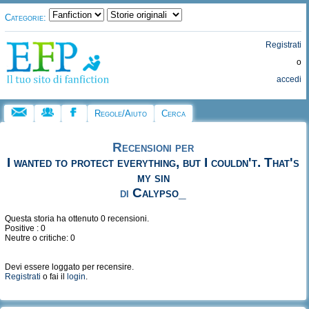
Categorie:
Registrati
o
accedi
Regole/Aiuto
Cerca
Recensioni per
I wanted to protect everything, but I couldn't. That's
my sin
di
Calypso_
Questa storia ha ottenuto 0 recensioni.
Positive : 0
Neutre o critiche: 0
Devi essere loggato per recensire.
Registrati
o fai il
login
.