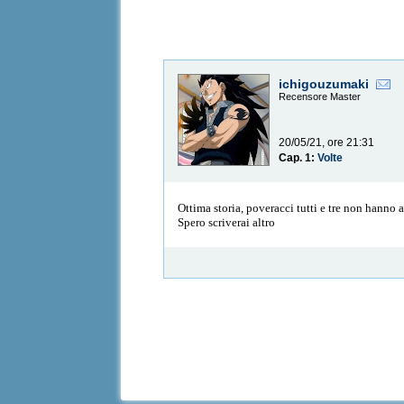
ichigouzumaki
Recensore Master
20/05/21, ore 21:31
Cap. 1:
Volte
Ottima storia, poveracci tutti e tre non hanno a
Spero scriverai altro