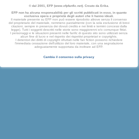
© dal 2001, EFP (www.efpfanfic.net). Creato da Erika.
EFP non ha alcuna responsabilità per gli scritti pubblicati in esso, in quanto
esclusiva opera e proprietà degli autori che li hanno ideati.
Il materiale presente su EFP non può essere riprodotto altrove senza il consenso
del proprietario del materiale, nemmeno parzialmente (con la sola esclusione di brevi
citazioni, sempre in presenza dei dovuti credits e nei limiti e termini concessi dalla
legge). Tutti i soggetti descritti nelle storie sono maggiorenni e/o comunque fittizi.
I personaggi e le situazioni presenti nelle fanfic di questo sito sono utilizzati senza
alcun fine di lucro e nel rispetto dei rispettivi proprietari e copyrights.
I detentori dei diritti di copyright sfruttati nelle fan fiction possono richiedere
l'immediata cessazione dell'utilizzo del loro materiale, con una segnalazione
adeguatamente supportata da inoltrare ad EFP.
Cambia il consenso sulla privacy