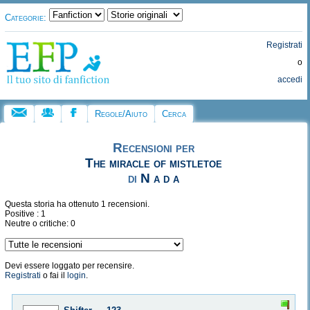
Categorie:
Registrati
o
accedi
Regole/Aiuto
Cerca
Recensioni per
The miracle of mistletoe
di
N a d a
Questa storia ha ottenuto 1 recensioni.
Positive : 1
Neutre o critiche: 0
Devi essere loggato per recensire.
Registrati
o fai il
login
.