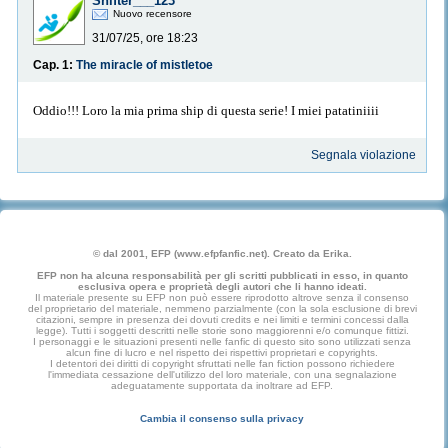
Shifter___123
Nuovo recensore
31/07/25, ore 18:23
Cap. 1:
The miracle of mistletoe
Oddio!!! Loro la mia prima ship di questa serie! I miei patatiniiii
Segnala violazione
© dal 2001, EFP (www.efpfanfic.net). Creato da Erika.
EFP non ha alcuna responsabilità per gli scritti pubblicati in esso, in quanto
esclusiva opera e proprietà degli autori che li hanno ideati.
Il materiale presente su EFP non può essere riprodotto altrove senza il consenso
del proprietario del materiale, nemmeno parzialmente (con la sola esclusione di brevi
citazioni, sempre in presenza dei dovuti credits e nei limiti e termini concessi dalla
legge). Tutti i soggetti descritti nelle storie sono maggiorenni e/o comunque fittizi.
I personaggi e le situazioni presenti nelle fanfic di questo sito sono utilizzati senza
alcun fine di lucro e nel rispetto dei rispettivi proprietari e copyrights.
I detentori dei diritti di copyright sfruttati nelle fan fiction possono richiedere
l'immediata cessazione dell'utilizzo del loro materiale, con una segnalazione
adeguatamente supportata da inoltrare ad EFP.
Cambia il consenso sulla privacy