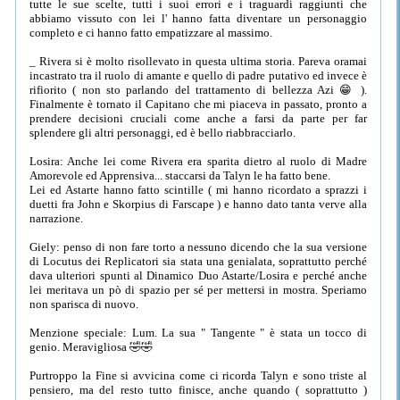
tutte le sue scelte, tutti i suoi errori e i traguardi raggiunti che
abbiamo vissuto con lei l' hanno fatta diventare un personaggio
completo e ci hanno fatto empatizzare al massimo.
_ Rivera si è molto risollevato in questa ultima storia. Pareva oramai
incastrato tra il ruolo di amante e quello di padre putativo ed invece è
rifiorito ( non sto parlando del trattamento di bellezza Azi 😁 ).
Finalmente è tornato il Capitano che mi piaceva in passato, pronto a
prendere decisioni cruciali come anche a farsi da parte per far
splendere gli altri personaggi, ed è bello riabbracciarlo.
Losira: Anche lei come Rivera era sparita dietro al ruolo di Madre
Amorevole ed Apprensiva... staccarsi da Talyn le ha fatto bene.
Lei ed Astarte hanno fatto scintille ( mi hanno ricordato a sprazzi i
duetti fra John e Skorpius di Farscape ) e hanno dato tanta verve alla
narrazione.
Giely: penso di non fare torto a nessuno dicendo che la sua versione
di Locutus dei Replicatori sia stata una genialata, soprattutto perché
dava ulteriori spunti al Dinamico Duo Astarte/Losira e perché anche
lei meritava un pò di spazio per sé per mettersi in mostra. Speriamo
non sparisca di nuovo.
Menzione speciale: Lum. La sua " Tangente " è stata un tocco di
genio. Meravigliosa 🤣🤣
Purtroppo la Fine si avvicina come ci ricorda Talyn e sono triste al
pensiero, ma del resto tutto finisce, anche quando ( soprattutto )