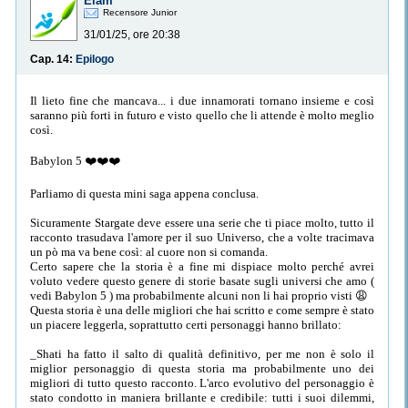
Elam
Recensore Junior
31/01/25, ore 20:38
Cap. 14:
Epilogo
Il lieto fine che mancava... i due innamorati tornano insieme e così
saranno più forti in futuro e visto quello che li attende è molto meglio
così.
Babylon 5 ❤️❤️❤️
Parliamo di questa mini saga appena conclusa.
Sicuramente Stargate deve essere una serie che ti piace molto, tutto il
racconto trasudava l'amore per il suo Universo, che a volte tracimava
un pò ma va bene così: al cuore non si comanda.
Certo sapere che la storia è a fine mi dispiace molto perché avrei
voluto vedere questo genere di storie basate sugli universi che amo (
vedi Babylon 5 ) ma probabilmente alcuni non li hai proprio visti 😩
Questa storia è una delle migliori che hai scritto e come sempre è stato
un piacere leggerla, soprattutto certi personaggi hanno brillato:
_Shati ha fatto il salto di qualità definitivo, per me non è solo il
miglior personaggio di questa storia ma probabilmente uno dei
migliori di tutto questo racconto. L'arco evolutivo del personaggio è
stato condotto in maniera brillante e credibile: tutti i suoi dilemmi,