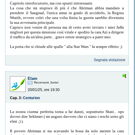
Capitolo interlocutorio, ma con spunti interessanti.
La cosa che mi stupisce di più è che Ahriman abbia mandato a
prendere il Sangraal, l'unica arma in grado di ucciderlo, la Regina
Wraith, ovvero colei che una volta finita la guerra sarebbe diventata
la sua avversaria principale.
Capisco non venire di persona ma di certo avrei inviato i miei Jaffa
migliori per questa missione così vitale e spedito la cara Azi a dirigere
il traffico da un'altra parte... grave errore strategico a parer mio.
La porta che si chiude alle spalle " alla Star Wars " fa sempre effetto ;)
Segnala violazione
Elam
Recensore Junior
20/01/25, ore 19:30
Cap. 3:
Centurion
La nostra ciurma preferita torna a far danni, soprattutto Shati... ops
dovrei dire Sekhmet ( mi auguro davvero che ci siano i teschi sotto gli
elmi ;) ).
Il povero Ahriman si sta scavando la fossa da solo mentre la cara