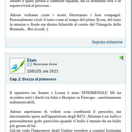
Astarte è quasi pronta a cambiare squadra, ma la domanda vera è se
sopravviverà al processo...
Adesso vediamo come i nostri libereranno i loro compagni.
Personalmente vivrò il tutto come al tempo del primo Xcom, del resto
la mission e finale era dentro Atlantide al centro del Triangolo delle
Bermude... Bei ricordi :)
Segnala violazione
Elam
Recensore Junior
15/01/25, ore 19:21
Cap. 2:
Brezza di primavera
Il siparietto tra Astarte e Losira è stato FENOMENALE. Mi ha
ricordato tutti i duetti tra John e Skorpius in Farscape... assolutamente
indimenticabili.
Adesso aspettiamo di vedere cosa combinerà il prescelto, ma
sinceramente spero nell'apparizione degli 8472: Ahriman è un bullo e
personalmente godo parecchio quando il bullo è menato da un bullo
più grosso di lui.
Già mi vedo l'imperatore degli Undine prendere a coppini fortissimi