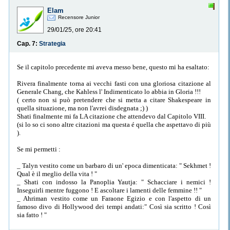
Elam
Recensore Junior
29/01/25, ore 20:41
Cap. 7:
Strategia
Se il capitolo precedente mi aveva messo bene, questo mi ha esaltato:
Rivera finalmente torna ai vecchi fasti con una gloriosa citazione al
Generale Chang, che Kahless l' Indimenticato lo abbia in Gloria !!!
( certo non si può pretendere che si metta a citare Shakespeare in
quella situazione, ma non l'avrei disdegnata ;) )
Shati finalmente mi fa LA citazione che attendevo dal Capitolo VIII.
(si lo so ci sono altre citazioni ma questa é quella che aspettavo di più
).
Se mi permetti :
_ Talyn vestito come un barbaro di un' epoca dimenticata: " Sekhmet !
Qual è il meglio della vita ! "
_ Shati con indosso la Panoplia Yautja: " Schacciare i nemici !
Inseguirli mentre fuggono ! E ascoltare i lamenti delle femmine !! "
_ Ahriman vestito come un Faraone Egizio e con l'aspetto di un
famoso divo di Hollywood dei tempi andati:" Così sia scritto ! Così
sia fatto ! "