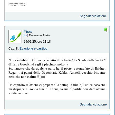
🤣🤣🤣🤣🤣
Segnala violazione
Elam
Recensore Junior
29/01/25, ore 21:18
Cap. 8:
Evasione e castigo
Non c'è dubbio: Ahriman si è letto il ciclo de " La Spada della Verità "
di Terry Goodkind e gli è piaciuto molto :)
Scommetto che da qualche parte ha il poster autografato di Bridget
Regan nei panni della Depositaria Kahlan Amnell, vecchio birbante
nerd che non è altro !! :))))
Un capitolo relax che ci prepara alla battaglia finale, l' unica cosa che
mi dispiace è l'ovvia fine di Thena, la sua dipartita non darà alcuna
soddisfazione.
Segnala violazione