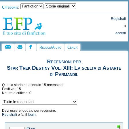
Categorie:
Registrati
o
accedi
Regole/Aiuto
Cerca
Recensioni per
Star Trek Destiny Vol. XIII: La scelta di Astarte
di
Parmandil
Questa storia ha ottenuto 15 recensioni.
Positive : 15
Neutre o critiche: 0
Devi essere loggato per recensire.
Registrati
o fai il
login
.