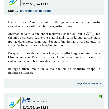
31/01/25, ore 19:12
Cap. 12:
Il Crepuscolo degli dèi
E così finisce l'Anno Infernale di Voyageriana memoria per i nostri
eroi: il male è sconfitto ed tutto è a posto o quasi.
Ahriman ha fatto la fine che si meritava ( da fan di Anubis 😏🤣 ), ma
chi mi ha sorpreso davvero è stato Zahak: tutta la sua parte è stata
spettacolare, morte compresa. Sei stato bravissimo a rendere tutta la
follia che lo colpisce alla fine, bravissimo.
Per quanto riguarda la povera Giely consiglio lunghe sedute in Sala
Ologrammi con Picard: il buon Locutus sa come si sente la
malcapitata e saprebbe cosa dirgli per aiutarla.
Battaglia finale molto bella ma che mi ha ricordato troppo la
Battaglia di Endor.
Segnala violazione
Elam
Recensore Junior
31/01/25, ore 18:33