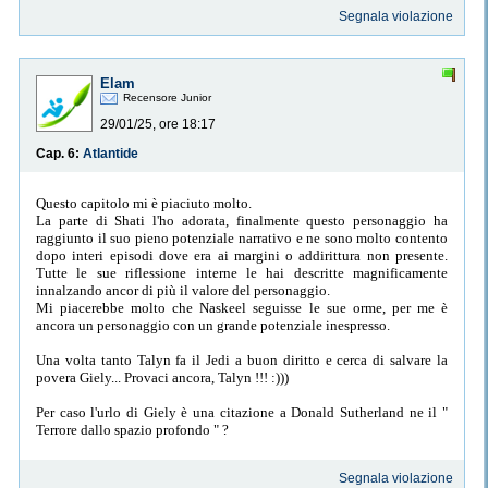
Segnala violazione
Elam
Recensore Junior
29/01/25, ore 18:17
Cap. 6:
Atlantide
Questo capitolo mi è piaciuto molto.
La parte di Shati l'ho adorata, finalmente questo personaggio ha
raggiunto il suo pieno potenziale narrativo e ne sono molto contento
dopo interi episodi dove era ai margini o addirittura non presente.
Tutte le sue riflessione interne le hai descritte magnificamente
innalzando ancor di più il valore del personaggio.
Mi piacerebbe molto che Naskeel seguisse le sue orme, per me è
ancora un personaggio con un grande potenziale inespresso.
Una volta tanto Talyn fa il Jedi a buon diritto e cerca di salvare la
povera Giely... Provaci ancora, Talyn !!! :)))
Per caso l'urlo di Giely è una citazione a Donald Sutherland ne il "
Terrore dallo spazio profondo " ?
Segnala violazione