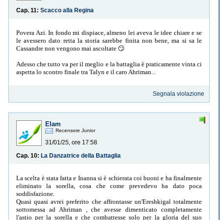
Cap. 11:
Scacco alla Regina
Povera Azi. In fondo mi dispiace, almeno lei aveva le idee chiare e se
le avessero dato retta la storia sarebbe finita non bene, ma si sa le
Cassandre non vengono mai ascoltate 😏
Adesso che tutto va per il meglio e la battaglia è praticamente vinta ci
aspetta lo scontro finale tra Talyn e il caro Ahriman...
Segnala violazione
Elam
Recensore Junior
31/01/25, ore 17:58
Cap. 10:
La Danzatrice della Battaglia
La scelta è stata fatta e Inanna si è schierata coi buoni e ha finalmente
eliminato la sorella, cosa che come prevedevo ha dato poca
soddisfazione.
Quasi quasi avrei preferito che affrontasse un'Ereshkigal totalmente
sottomessa ad Ahriman , che avesse dimenticato completamente
l'astio per la sorella e che combattesse solo per la gloria del suo