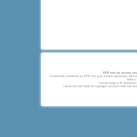
EFP non ha alcuna respo
Il materiale presente su EFP non può essere riprodotto altrove
limiti 
I personaggi e le situazioni 
I detentori dei diritti di copyright sfruttati nelle f