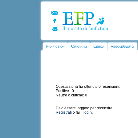
Fanfiction
Originali
Cerca
Regole/Aiuto
Questa storia ha ottenuto 0 recensioni.
Positive : 0
Neutre o critiche: 0
Devi essere loggato per recensire.
Registrati
o fai il
login
.