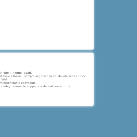
i che li hanno ideati.
 brevi citazioni, sempre in presenza dei dovuti credits e nei
ttizi.
vi proprietari e copyrights.
lazione adeguatamente supportata da inoltrare ad EFP.