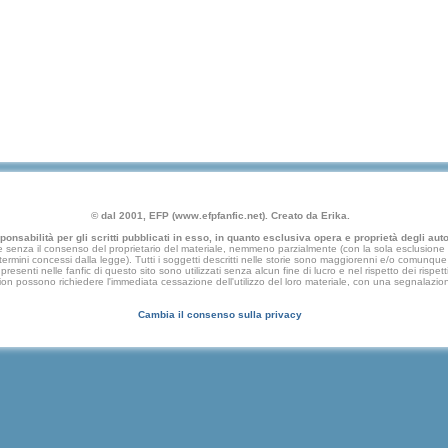
© dal 2001, EFP (www.efpfanfic.net). Creato da Erika.
nsabilità per gli scritti pubblicati in esso, in quanto esclusiva opera e proprietà degli autor
 senza il consenso del proprietario del materiale, nemmeno parzialmente (con la sola esclusione di
e termini concessi dalla legge). Tutti i soggetti descritti nelle storie sono maggiorenni e/o comunque fi
presenti nelle fanfic di questo sito sono utilizzati senza alcun fine di lucro e nel rispetto dei rispetti
an fiction possono richiedere l'immediata cessazione dell'utilizzo del loro materiale, con una segna
Cambia il consenso sulla privacy