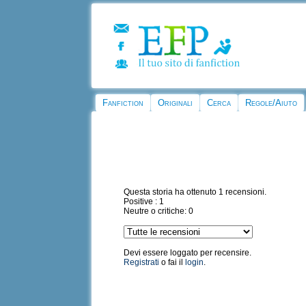
Fanfiction
Originali
Cerca
Regole/Aiuto
Questa storia ha ottenuto 1 recensioni.
Positive : 1
Neutre o critiche: 0
Devi essere loggato per recensire.
Registrati
o fai il
login
.