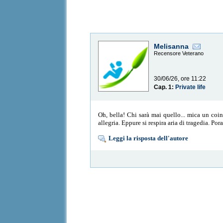
Melisanna
Recensore Veterano
30/06/26, ore 11:22
Cap. 1:
Private life
Oh, bella! Chi sarà mai quello... mica un coi
allegria. Eppure si respira aria di tragedia. P
Leggi la risposta dell'autore