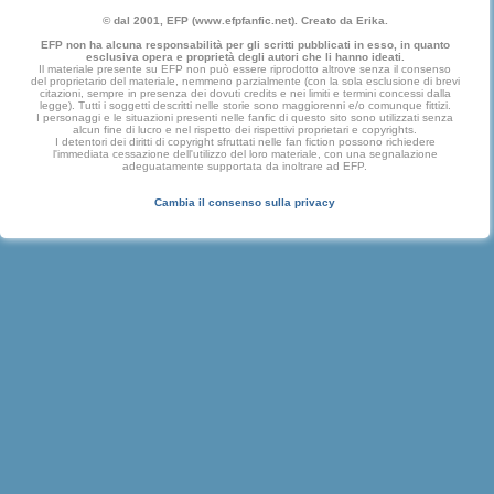
© dal 2001, EFP (www.efpfanfic.net). Creato da Erika.
EFP non ha alcuna responsabilità per gli scritti pubblicati in esso, in quanto
esclusiva opera e proprietà degli autori che li hanno ideati.
Il materiale presente su EFP non può essere riprodotto altrove senza il consenso
del proprietario del materiale, nemmeno parzialmente (con la sola esclusione di brevi
citazioni, sempre in presenza dei dovuti credits e nei limiti e termini concessi dalla
legge). Tutti i soggetti descritti nelle storie sono maggiorenni e/o comunque fittizi.
I personaggi e le situazioni presenti nelle fanfic di questo sito sono utilizzati senza
alcun fine di lucro e nel rispetto dei rispettivi proprietari e copyrights.
I detentori dei diritti di copyright sfruttati nelle fan fiction possono richiedere
l'immediata cessazione dell'utilizzo del loro materiale, con una segnalazione
adeguatamente supportata da inoltrare ad EFP.
Cambia il consenso sulla privacy