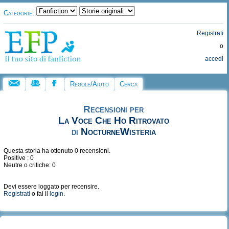
Categorie:
Registrati
o
accedi
Regole/Aiuto
Cerca
Recensioni per
La Voce Che Ho Ritrovato
di
NocturneWisteria
Questa storia ha ottenuto 0 recensioni.
Positive : 0
Neutre o critiche: 0
Devi essere loggato per recensire.
Registrati
o fai il
login
.