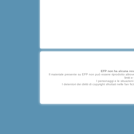
EFP non ha alcuna respo
Il materiale presente su EFP non può essere riprodotto altrove
limiti 
I personaggi e le situazioni 
I detentori dei diritti di copyright sfruttati nelle f