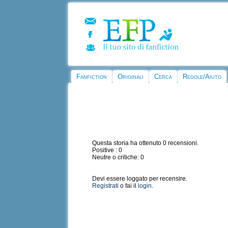
Fanfiction
Originali
Cerca
Regole/Aiuto
Questa storia ha ottenuto 0 recensioni.
Positive : 0
Neutre o critiche: 0
Devi essere loggato per recensire.
Registrati
o fai il
login
.