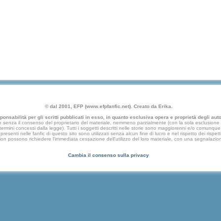
© dal 2001, EFP (www.efpfanfic.net). Creato da Erika.
nsabilità per gli scritti pubblicati in esso, in quanto esclusiva opera e proprietà degli autor
 senza il consenso del proprietario del materiale, nemmeno parzialmente (con la sola esclusione di
e termini concessi dalla legge). Tutti i soggetti descritti nelle storie sono maggiorenni e/o comunque fi
presenti nelle fanfic di questo sito sono utilizzati senza alcun fine di lucro e nel rispetto dei rispetti
an fiction possono richiedere l'immediata cessazione dell'utilizzo del loro materiale, con una segna
Cambia il consenso sulla privacy