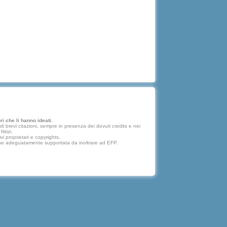
i che li hanno ideati.
 brevi citazioni, sempre in presenza dei dovuti credits e nei
ttizi.
vi proprietari e copyrights.
lazione adeguatamente supportata da inoltrare ad EFP.