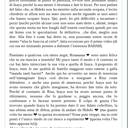
perciò ritorniamo al punto di partenza, ovvero non possiamo fidarci
di Izaya perché la sua mente è ritornata a fare le bizze. Per non parlare
del fatto che, se Hideki non ha mentito sulla seconda scopata, è lecito
chiedersi se allora non sia stato sincero anche riguardo ai suoi amici
che hanno scopato Izaya. Qui, però, ho più difficoltà a incastrare i
pezzi (anche perché alcune cose non sono state dette e, ahimè, tempo
che questa storia sia ben lunghi dall’essersi conclusa), quindi per ora
mi fermo con le speculazioni. In definitiva…che dire, meglio non
dire. Alla fine è come hai detto tu, non possiamo essere sicure di
niente *alza le braccia al cielo*, fatta eccezione per il primo video (di
cui ora sto iniziando persino a dubitare l’esistenza HAHAH).
Passiamo a qualcosa con meno angst, Risaaaaaa ❤ sono tanto felice
che tu sia riuscita a inserirla! Mi piace tanto il modo e il contesto in
cui hai fatto intrecciare la sua vita a quella di Izaya. A proposito di
Izaya, tutte le sue qualità di fratello maggiore sono emerse a galla
*manda tanti bacini*. Anche qui ho avvertito un moto di tenerezza
nell’immaginare Izaya così deciso a insegnare a Risa come
difendersi…e anche una punta di amarezza, perché Izaya non ha
avuto nessuno che glielo insegnasse, ha dovuto fare tutto da solo.
Perché al contrario di Risa, Izaya non ha avuto nessun punto di
riferimento, nessuno che lo guidasse o, peggio ancora, che lo
confortasse e lo facesse sentire protetto. Il colpo di grazia l’ho
ricevuto quando Izaya le ha persino dato il suo fidato coltellino, la
sua ultima arma di difesa, prima di andare da Hideki 💔 (ma quante
volte ho messo 💔 in questa recensione? Forse pure troppe, ma in certi
punti è l’unico modo in cui riesco a esprimermi 💔 (questa volta l’ho
fatto apposta lol)).