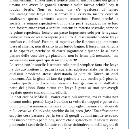
Prima fermata: “amava tutto il genere umano, ma una parte del genere
umano che aveva le gonadi esterne a volte faceva schifo” say it
louder, bestie. Non so come, ma c’è qualcosa di tenero
nell’immaginare Izaya che si arrovella il cervello mentre cerca di
analizzare questo territorio ancora sconosciuto. Forse perché la
società ha sempre aspettative troppo alte per i ragazzi, come se loro
non fossero autorizzati a sentirsi insicuri in materia sessuale, come se
le prime esperienze fossero un passo importante solo per le ragazze,
come se loro
dovessero
sapere già tutto. È rassicurante vedere Izaya
confuso e…deluso? Piccino, si aspettava che il primo appuntamento
fosse al cinema, non di certo in un lurido bagno. E forse il mal di gola
se lo aspettava, perché sa di essere logorroico e quando lo si lascia
parlare delle cose che gli piacciono non lo ferma più nessuno… ma
sicuramente non quel tipo di mal di gola 💔
La scena con le sorelle è iconica solo per il semplice fatto che Izaya
ha dovuto mettere in pausa la sua crisi adolescenziale per risolvere
qualsiasi problema stesse devastando la vita di Kururi in quel
momento. Ah, la gioia di fare da genitore a due sorelle più piccole,
mentre quelli che dovrebbero essere i tuoi genitori sono dall’altra
parte del globo. Sono sicura che Izaya è grato ai suoi per avergli
regalato queste emozioni incredibili.
La chat erotica MMMH…vorrei essere più sorpresa, ma in realtà non
lo sono molto, perché Izaya è curioso (a volte fin troppo) e penso che
dopo un po’ si annoierebbe con i porno, meglio passare a qualcosa di
più…
creativo
. Ce lo vedo, sarebbe da lui, ecco (btw “Era affascinante
scoprire cosa passasse per la testa di quegli uomini mentre avevano
una mano dentro i pantaloni, sapere che digitando sulla tastiera stesse
premendo i tasti delle fantasie che forse richiudevano nelle segrete di