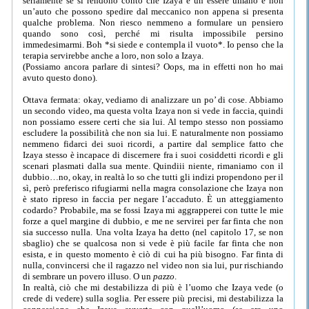
seriamente se si rendono conto che Izaya è un essere umano e non
un’auto che possono spedire dal meccanico non appena si presenta
qualche problema. Non riesco nemmeno a formulare un pensiero
quando sono così, perché mi risulta impossibile persino
immedesimarmi. Boh *si siede e contempla il vuoto*. Io penso che la
terapia servirebbe anche a loro, non solo a Izaya.
(Possiamo ancora parlare di sintesi? Oops, ma in effetti non ho mai
avuto questo dono).
Ottava fermata: okay, vediamo di analizzare un po’ di cose. Abbiamo
un secondo video, ma questa volta Izaya non si vede in faccia, quindi
non possiamo essere certi che sia lui. Al tempo stesso non possiamo
escludere la possibilità che non sia lui. E naturalmente non possiamo
nemmeno fidarci dei suoi ricordi, a partire dal semplice fatto che
Izaya stesso è incapace di discernere fra i suoi cosiddetti ricordi e gli
scenari plasmati dalla sua mente. Quindiii niente, rimaniamo con il
dubbio…no, okay, in realtà lo so che tutti gli indizi propendono per il
sì, però preferisco rifugiarmi nella magra consolazione che Izaya non
è stato ripreso in faccia per negare l’accaduto. È un atteggiamento
codardo? Probabile, ma se fossi Izaya mi aggrapperei con tutte le mie
forze a quel margine di dubbio, e me ne servirei per far finta che non
sia successo nulla. Una volta Izaya ha detto (nel capitolo 17, se non
sbaglio) che se qualcosa non si vede è più facile far finta che non
esista, e in questo momento è ciò di cui ha più bisogno. Far finta di
nulla, convincersi che il ragazzo nel video non sia lui, pur rischiando
di sembrare un povero illuso. O un
pazzo
.
In realtà, ciò che mi destabilizza di più è l’uomo che Izaya vede (o
crede di vedere) sulla soglia. Per essere più precisi, mi destabilizza la