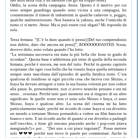
fare altro nella vita, è un mestiere che gli sta
troppo
bene).
Oddio, la scena della campagna. Ansia. Questo è il motivo per cui
sono sempre guardinga quando sono vicina a una campagna, ho
costantemente il timore di imbattermi in qualche cadavere o, peggio,
qualche malintenzionato. Non bastava la yakuza, anche l’omicida di
turno ci si mette.
Ansia
. Ma si può essere così sfigati? Mi rispondo da
sola.
Terza fermata: “[C’è lo duro quando ti penso] [Del tuo comprendonio
non dubito, dato che ancora mi pensi]”, ROOOOOOOASTED. Scusa,
dovevo dirlo, sono volata quando l’ho letto.
“La settimana successiva era stata la più bella che fosse in grado di
ricordare”. Questa frase è addirittura più triste di quella della seconda
fermata, perché è sincera,
ma
non del tutto. Perché in questo capitolo
scopriamo che ogni cosa bella che ha vissuto Izaya quella settimana è
sempre stata macchiata dall’episodio di quella fatidica notte. C’era
qualcosa di insidioso in ogni piccola cosa che faceva con Shizuo, e
Izaya ha dovuto attingere a tutta la sua buona volontà per non cedere
alla paura. Io, personalmente, non ci avevo neanche pensato e ora mi
sento…svuotata. Perché tutti quei momenti ora si tingono di un altro
significato. In quelle scene non ci sono solo Shizuo e Izaya, ci sono
Shizuo, Izaya
e
qualcun altro. La scena del cinema mi ha fatto
particolarmente male, perché mi ricordo di come Izaya si era divertito
un mondo a torturare Shizuo portandolo a vedere un film francese in
bianco e nero. E mi ricordo anche di quanto si era divertito a parlargli
nell’orecchio, e forse gli stavano piacendo anche i pop-corn (stava
mangiando!) e poi… “[Sei uno a cui piace ingoiare]”. Posso mettere
solo 💔💔💔 perché non trovo le parole per commentare. Anche la