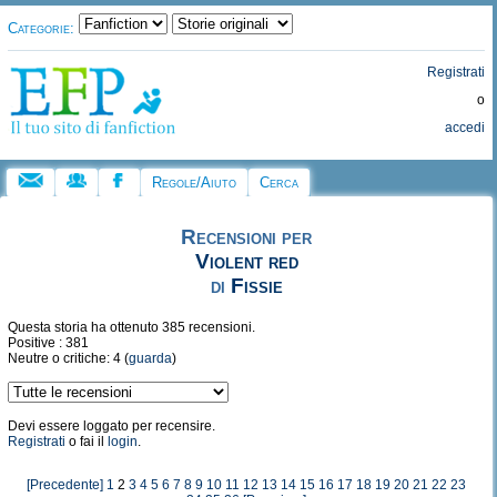
Categorie:
Registrati
o
accedi
Regole/Aiuto
Cerca
Recensioni per
Violent red
di
Fissie
Questa storia ha ottenuto 385 recensioni.
Positive : 381
Neutre o critiche: 4 (
guarda
)
Devi essere loggato per recensire.
Registrati
o fai il
login
.
[Precedente]
1
2
3
4
5
6
7
8
9
10
11
12
13
14
15
16
17
18
19
20
21
22
23