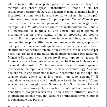
Oh, veniamo alla mia parte preferita: la scena di Izaya in
metropolitana *heart eyes*. Innanzitutto, il modo in cui hai
sovrapposto i pensieri di Izaya alle fermate è geniale, quando ho letto
il capitolo la prima volta ho anche sorriso (e poi non ho sorriso più,
quindi me lo sono tenuto stretto). E poi, e pooooi *saltella* grazie per
aver dedicato un pezzo del paragrafo a descrivere la magia della
metropolitana. Mi affascina pensare che la metropolitana sia il punto
di intersezione di migliaia di vite umane che ogni giorno si
incontrano per un breve istante, prima di procedere sul proprio
binario. È strano, perché sono tutte facce sconosciute, persone che
con pochissime probabilità incontrerai una seconda volta; eppure, in
quei pochi attimi condividi qualcosa con quelle persone, riuscite
stabilire una connessione latente e questo vuol dire che, anche se per
poco, hai lasciato il segno nella vita di quelle persone e loro nella tua.
Magari è l’anziano a cui hai ceduto il posto, oppure la ragazza di
fronte a te che ti fissa insistentemente, perché il treno è pieno e non
c’è modo di spostarsi. Mi facevo spesso queste domande quando
prendevo la metropolitana: “Quali persone incontrerò oggi? Ci sarà
qualche volto che ricorderò? E loro si ricorderanno di me dopo che
saranno scesi, anche se ai loro occhi non sono nessuno?”. E
naturalmente cercavo anche di analizzare i visi che vedevo. “Come
sarà andata la loro giornata? Sono stanchi? Non vedono l’ora di
tornare a casa o prima preferiscono fare un salto al bar? Sono felici?
Sono tristi? Cosa gli sarà successo?”. Ora la smetto, altrimenti divento
io quella inquietante *cough*. Seguirò l’ordine delle fermate, quindi
le commenterò una per una.