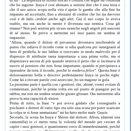
di lui? La sequenza di ricordi sfocati e confusi che segue mi conferma
che ho ragione. Izaya è così abituato a sentirsi dire che è una troia e
che il suo unico scopo nella vita è aprire le gambe che alla fine ha
imparato ad accettarlo, fino a sforzarsi di credere che lui sia davvero
così e di farlo credere anche agli altri. Già il suo corpo lo aveva
tradito, ma ora anche la mente è diventata sua nemica. Cosa gli
rimane? Non può sentirsi più sicuro neanche negli angoli più nascosti
di sé stesso. Se provo a mettermi nei suoi panni mi sembra di
impazzire.
“Allora, quando il dolore di privarsene diventava intollerabile al
punto che odiava il ricordo come si odia qualcosa per rassegnarsi al
fatto di perderla, le sue labbra si torcevano in modo malevolo per il
disprezzo di attribuire tanta importanza a una prima volta; ma si
disprezzava ancora di più quando sentiva il petto che si incrinava di
nuovo al pensiero che non fosse importante, quando si precipitava a
riprendere da terra il ricordo, perché lo rendeva
felice
”. Questa frase è
dolorosamente bella e descrive perfettamente Izaya in poche righe.
Come fai a trovare parole così azzeccate, ho un magone in gola.
La prossima parte è quella con i genitori, che, ahimè, vorrei evitare di
commentare, perché la prima volta ero sul punto di piangere per la
rabbia, ma non mi sembra neanche giusto glissare. Ora metteremo alla
prova la mia capacità di sintesi.
Prima di tutto, la frase “e poi aveva gridato che consegnarlo a
psichiatri e dottori di vario tipo era solo una scusa per poter scaricare
la colpa se si fosse ammazzato” mi ha fatto molto male. Grazie.
Secondo, la scena fra Izaya e Shirou dal dottore. Allora, (datemi una
camomilla) io ci metto tutta la volontà del mondo per cercare di
capire i suoi genitori, o quantomeno cerco di immedesimarmi, perché