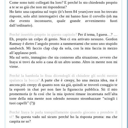
Come sono tutti collegati fra loro? E perché lo sto chiedendo proprio
a te se so già che non mi risponderai?
Ho fatto una capatina sul topic (it’s been 84 years) eee non ho trovato
risposte, solo altri interrogativi che mi hanno fuso il cervello (oh ma
che evento inconsueto, quale grande avvenimento fuori
dall’ordinario).
Perché inserirlo proprio in questo capitolo?
Per il tema, I guess…? …
Eh, proprio un colpo di genio. Non ci era arrivato nessuno. Gordon
Ramsay è dietro l’angolo pronto a rammentarmi che sono uno stupido
sandwich. Mi faccio clap clap da sola, con la mia faccia in mezzo
all’applauso però.
Ma sul serio, immagino che sia connesso alla situazione, ovvero che
Izaya si trovi da solo a casa di un altro uomo. Altro in mente non mi
viene.
Perché la bambola lo fissa dicendogli di chiudere gli occhi mentre
spalanca la bocca?
A parte che è creepy, ho una mezza idea, ma è
ancora più creepy di quanto non sia già, quindi se troverò coraggio te
la esporrò in chat per non fare la figuraccia pubblica. Sii il mio
promemoria (e fu così che la mia ipotesi rimase incatenata nell’alta
torre della mia mente non odendo nessuno strombazzare “sciogli i
tuoi capelli” (?))
Perché Izaya le parla tranquillamente quando giocano a prendere il
tè?
Su questa vado sul sicuro perché ho la risposta pronta: ma che
caspita ne so?