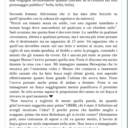
una vergogna inconfessabile quando tiravano su la cerniera del loro
personaggio pubblico” bella, bella, bella).
Seconda fermata: felicissima che ci hai dato altre briciole su
quell’episodio con la yakuza (lo aspettavo da tantooo).
“Perciò era rimasto senza un soldo, con uno zigomo tumefatto e
nessun luogo dove nascondersi, né qualcuno a cui chiedere asilo”.
Sarò scontata, ma questa frase è davvero triste. Lo sarebbe in qualsiasi
circostanza, riferita a qualsiasi persona, ma è ancora più triste pensare
che il destinatario sia un ragazzino di
15 anni
. Un ragazzino che a
quell’ora dovrebbe essere nel suo letto e sentirsi al sicuro, non sul
ciglio di una strada sperduta, al freddo e sotto la pioggia, contando i
minuti che gli restano da vivere. Ed è ancora più triste se penso che
magari Shizuo l’aveva pensato quella sera. Forse il discorso era uscito
durante la cena con i suoi. Mi immagino mamma Heiwajima che lo
stuzzica per l’ennesima volta e Shizuo che comincia a lamentarsi
delle cazzate che ha fatto Izaya negli ultimi giorni, non sapendo
effettivamente quanto fosse grande l’ultima che aveva fatto. Forse
l’aveva pensato anche prima di andare a dormire. Forse si era
immaginato un Izaya sogghignante mentre pianificava il prossimo
casino. Se solo avesse saputo le proporzioni del casino in cui Izaya si
trovava in quel momento 💔
“Non riusciva a togliersi di mente quella parola, da quando
gliel’avevano suggerita anni prima” OHHH, chi è stato il follettino ad
avergli inculcato l’idea? E perché penso che farebbe meglio a
scappare, prima che tutta Ikebukuro gli si rivolti contro? (Seriamente
però, sono curiossssa di sapere a chi va questo merito, il lavoro di
Izaya gioca un ruolo importante nella serie. Non riesco a immaginarlo