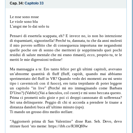
Cap. 34:
Capitolo 33
Le rose sono rosse
Le viole sono blu
L’angst me lo dai solo tu
Pensavi di essertela scappata, eh? E invece no, io non ho intenzione
di risparmiarti, signorinella! Perché tu, dannata, tu che da anni molesti
il mio povero soffitto che di conseguenza importuna me negandomi
quelle poche ore di sonno che meriterei (e sopprimendo quei pochi
residui di salute mentale che mi erano rimasti), ecco, proprio tu, te le
meriti le mie digressioni tediose!
Ma mannaggia a te. Ero tanto felice per gli ultimi capitoli, avevano
un’abnorme quantità di fluff (fluff, capish, quando mai abbiamo
sperimentato del fluff in VR? Quando vedo dei momenti aw mi sento
tipo i cavernicoli con il fuoco), ero tutta trepidante di poter leggere
un capitolo “in live” (Perché mi sto immaginando come Barbara
D’Urso?) (Vabbè) (Vai a fanculos, col cuore) e mi sono beccata questo.
Prima ci prometti solo gioie e poi ci droppi cannonate di sofferenza?
Sei una delinquente. Peggio di chi si accorda a prendere le tisane a
distanza dandoti buca all’ultimo minuto (ops).
Ti mando un grosso dito medio stellare.
“Aggiornerò prima di San Valentino” disse Ran. Seh. Devo, devo
ritirare fuori ‘sto meme: https://ibb.co/R38Q69w