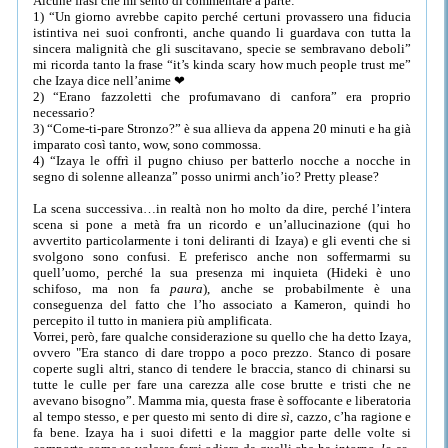
Alcune frasi che mi sento di commentare a parte:
1) “Un giorno avrebbe capito perché certuni provassero una fiducia
istintiva nei suoi confronti, anche quando li guardava con tutta la
sincera malignità che gli suscitavano, specie se sembravano deboli”
mi ricorda tanto la frase “it’s kinda scary how much people trust me”
che Izaya dice nell’anime ❤
2) “Erano fazzoletti che profumavano di canfora” era proprio
necessario?
3) “Come-ti-pare Stronzo?” è sua allieva da appena 20 minuti e ha già
imparato così tanto, wow, sono commossa.
4) “Izaya le offrì il pugno chiuso per batterlo nocche a nocche in
segno di solenne alleanza” posso unirmi anch’io? Pretty please?
La scena successiva…in realtà non ho molto da dire, perché l’intera
scena si pone a metà fra un ricordo e un’allucinazione (qui ho
avvertito particolarmente i toni deliranti di Izaya) e gli eventi che si
svolgono sono confusi. E preferisco anche non soffermarmi su
quell’uomo, perché la sua presenza mi inquieta (Hideki è uno
schifoso, ma non fa
paura
), anche se probabilmente è una
conseguenza del fatto che l’ho associato a Kameron, quindi ho
percepito il tutto in maniera più amplificata.
Vorrei, però, fare qualche considerazione su quello che ha detto Izaya,
ovvero "Era stanco di dare troppo a poco prezzo. Stanco di posare
coperte sugli altri, stanco di tendere le braccia, stanco di chinarsi su
tutte le culle per fare una carezza alle cose brutte e tristi che ne
avevano bisogno”. Mamma mia, questa frase è soffocante e liberatoria
al tempo stesso, e per questo mi sento di dire
sì
, cazzo, c’ha ragione e
fa bene. Izaya ha i suoi difetti e la maggior parte delle volte si