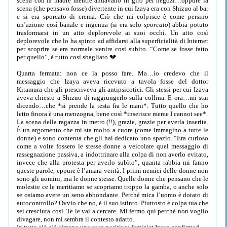
scena con la madre mentre andavano in giro per negozi…oppure la
scena (che pensavo fosse) divertente in cui Izaya era con Shizuo al bar
e si era sporcato di crema. Ciò che mi colpisce è come persino
un’azione così banale e ingenua (si era solo
sporcato
) abbia potuto
trasformarsi in un atto deplorevole ai suoi occhi. Un atto così
deplorevole che lo ha spinto ad affidarsi alla superficialità di Internet
per scoprire se era normale venire così subito. “Come se fosse fatto
per quello”, è tutto così sbagliato 💔
Quarta fermata: non ce la posso fare. Ma…io credevo che il
messaggio che Izaya aveva ricevuto a tavola fosse del dottor
Kitamura che gli prescriveva gli antipsicotici. Gli stessi per cui Izaya
aveva chiesto a Shizuo di raggiungerlo sulla collina. E ora…mi stai
dicendo…che *si prende la testa fra le mani*. Tutto quello che ho
letto finora è una menzogna, bene così *inserisce meme I cannot see*.
La scena della ragazza in metro (!!), grazie, grazie per averla inserita.
È un argomento che mi sta molto a cuore (come immagino a tutte le
donne) e sono contenta che gli hai dedicato uno spazio. “Era curioso
come a volte fossero le stesse donne a veicolare quel messaggio di
rassegnazione passiva, a indottrinare alla colpa di non averlo evitato,
invece che alla protesta per averlo subìto”, quanta rabbia mi fanno
queste parole, eppure è l’amara verità. I primi nemici delle donne non
sono gli uomini, ma le donne stesse. Quelle donne che pensano che le
molestie ce le meritiamo se scopriamo troppo la gamba, o anche solo
se osiamo avere un seno abbondante. Perché mica l’uomo è dotato di
autocontrollo? Ovvio che no, è il suo istinto. Piuttosto è colpa tua che
sei cresciuta così. Te le vai a cercare. Mi fermo qui perché non voglio
divagare, non mi sembra il contesto adatto.