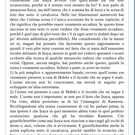
connessione che Izaya avverte con quell’uomo (se era uno
sconosciuto, perché si è sentito così attratto da lui? E non parlo di
attrazione fisica, ma dell’intesa che è scattata fra di loro) e la scena di
loro due sotto il cavalcavia. Nelle tue blaterazioni autorevoli hai
detto che l’ultima scena è l’unica eccezione fra le scene esplicite, il
che significa che potrebbe essere veramente accaduta. Se questo fosse
successo in una serie tv avrei creduto che fosse veramente accaduto,
perché è quel tipo di plot twist che c’è in ogni serie tv (infatti dopo un
po’ diventa addirittura prevedibile). Ma considerando che la mente
sei tu, magari hai pensato che facessimo questo ragionamento e
quindi il vero plot twist consiste nel fatto che si tratta dell’ennesimo
incubo delirante di Izaya, mentre tu godi nel vederci spremere i nostri
occhietti alla ricerca di qualche minuscolo indizio che conduce alla
verità. Oppure, ancora meglio, hai predetto anche questo, quindi la
scena è veramente accaduta. Scherzi a parte, io avrei tre teorie:
1) la più semplice e apparentemente banale, ovvero quell’uomo era
veramente presente a casa di Hideki e il ricordo che ne segue è reale.
L’uomo ancora non lo conosciamo, ma servirà in seguito per
sviluppare un’altra sottotrama.
2) l’uomo era presente a casa di Hideki e il ricordo che ne segue è
reale. L’uomo non è importante, se non per il fatto che Izaya, appena
l’ha visto, abbia proiettato su di lui l’immagine di Kameron.
Ricollegandomi alla strana connessione di cui ho parlato prima, la
mia ipotesi è che Izaya in quel momento abbia visto in quel perfetto
sconosciuto qualcosa che gli ha ricordato Kameron. Ciò
giustificherebbe come mai Izaya non riuscisse a staccargli gli occhi di
dosso e, anzi, volesse che si avvicinasse. E giustificherebbe anche la
scena esplicita sotto il cavalcavia, perché sarebbe la rivincita che