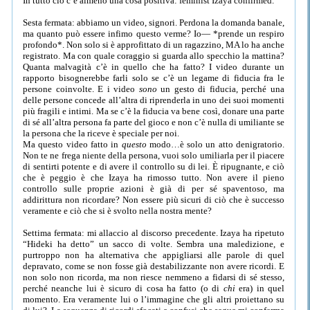
In tutto ciò c’è almeno una cosa positiva: feminist Izaya confirmed.
Sesta fermata: abbiamo un video, signori. Perdona la domanda banale,
ma quanto può essere infimo questo verme? Io— *prende un respiro
profondo*. Non solo si è approfittato di un ragazzino, MA lo ha anche
registrato. Ma con quale coraggio si guarda allo specchio la mattina?
Quanta malvagità c’è in quello che ha fatto? I video durante un
rapporto bisognerebbe farli solo se c’è un legame di fiducia fra le
persone coinvolte. E i video
sono
un gesto di fiducia, perché una
delle persone concede all’altra di riprenderla in uno dei suoi momenti
più fragili e intimi. Ma se c’è la fiducia va bene così, donare una parte
di sé all’altra persona fa parte del gioco e non c’è nulla di umiliante se
la persona che la riceve è speciale per noi.
Ma questo video fatto in
questo
modo…è solo un atto denigratorio.
Non te ne frega niente della persona, vuoi solo umiliarla per il piacere
di sentirti potente e di avere il controllo su di lei. È ripugnante, e ciò
che è peggio è che Izaya ha rimosso tutto. Non avere il pieno
controllo sulle proprie azioni è già di per sé spaventoso, ma
addirittura non ricordare? Non essere più sicuri di ciò che è successo
veramente e ciò che si è svolto nella nostra mente?
Settima fermata: mi allaccio al discorso precedente. Izaya ha ripetuto
“Hideki ha detto” un sacco di volte. Sembra una maledizione, e
purtroppo non ha alternativa che appigliarsi alle parole di quel
depravato, come se non fosse già destabilizzante non avere ricordi. E
non solo non ricorda, ma non riesce nemmeno a fidarsi di sé stesso,
perché neanche lui è sicuro di cosa ha fatto (o di
chi
era) in quel
momento. Era veramente lui o l’immagine che gli altri proiettano su