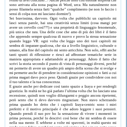
Penso di aver concluso...? Anche perché noto con enorme sorpresa che
sono arrivata alla nona pagina di Word, urca. Ma naturalmente non
posso filarmela senza farti “qualche” complimento (se non lo faccio i
sensi di colpa non mi lasciano dormire!).
Sei bravissima, davvero. Ogni volta che pubblichi un capitolo mi
lasci senza parole, hai una creatività senza limiti (cosa mangi per
avere un cervello così??!) e una proprietà di linguaggio fenomenale,
più unica che rara. Una delle cose che amo di più dei libri è il fatto
che apprendo sempre qualcosa di nuovo e provo la stessa sensazione
quando leggo VR: ogni volta che leggo uno dei tuoi capitoli mi
sembra di imparare qualcosa, che sia a livello linguistico, culturale o
umano, alla fine del capitolo mi sento arricchita. Non solo, offri anche
tanti spunti di riflessione e riesci ad affrontare tematiche serie in
maniera appropriata e adattandole ai personaggi. Adoro il fatto che
scrivi la storia secondo il punto di vista di personaggi diversi, perché
mi permette di avere un quadro più ampio della scena che si svolge e
mi permette anche di prendere in considerazione opinioni o fatti a cui
prima magari davo poco peso. Quindi grazie per condividere con noi
il tuo talento e la tua conoscenza.
E grazie anche per dedicare così tanto spazio a Izaya e per rendergli
giustizia. In realtà ne ho già parlato l’ultima volta che ho lasciato una
recensione, quindi non voglio dilungarmi o peggio ancora ripetermi,
però sento che ti devo davvero ringraziare. Non stavo scherzando
prima quando ho detto che i capitoli Izaya-centric sono i miei
preferiti e il motivo principale è che adoro leggere i suoi pensieri.
Quando prendi il suo pov ho la sensazione di vivere i momenti in
prima persona, perché lo descrivi così bene che mi sembra di essere
nella sua mente. E sebbene a volte mi spaventi, in realtà questo mi