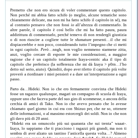
Premetto che non ero sicura di voler commentare questo capitolo.
Non perché mi abbia fatto schifo (o meglio, alcune tematiche sono
chiaramente delicate, ma non mi ha fatto schifo il capitolo in sé), ma
al contrario pensavo che non fossi
io
all’altezza di commentarlo. In
altre parole, il capitolo è così bello che mi ha fatto paura, paura
addirittura di commentarlo, perché temevo di non rendergli giustizia
o di non riuscire a cogliere tutte le sfumature presenti…il che mi
dispiacerebbe e non poco, considerando tutto l’impegno che ci metti
in ogni capitolo.
Però
…nngh, non voglio nemmeno starmene zitta,
anzi, voglio cercare di esporre le mie considerazioni, a maggior
ragione che è un capitolo totalmente Izaya-centric aka il tipo di
capitolo che preferisco (la sofferenza che mi dà Izaya > p0rn…l’ho
detto sul serio, aiuto). Quindiii, dopo aver riletto il capitolo più volte
proverò a riordinare i miei pensieri e a dare un’interpretazione a ogni
passo.
Parto da…Hideki. Non io che ero fermamente convinta che Hideki
fosse un ragazzo qualunque, magari un compagno di scuola di Izaya,
oppure uno che faceva parte del suo giro di scommesse, o ancora della
cerchia di amici di Tako. Non io che avevo pensato che lo avesse
chiamato quel giorno in cui era con Shizuo per, che ne so, ottenere
delle informazioni, o al massimo estorcergli dei soldi. Non io che non
gli davo più di 20 anni.
“Hideki era un omuncolo più sui quaranta che sui trenta” waaat-.
Izaya, lo sappiamo che ti piacciono i ragazzi più grandi, ma non ti
sembra di aver alzato un tantino l’asticella questa volta…? Almeno