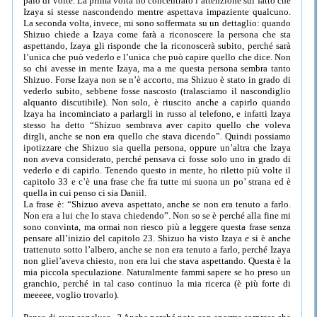
paio di volte. La prima volta ho concentrato l’attenzione sul fatto che
Izaya si stesse nascondendo mentre aspettava impaziente qualcuno.
La seconda volta, invece, mi sono soffermata su un dettaglio: quando
Shizuo chiede a Izaya come farà a riconoscere la persona che sta
aspettando, Izaya gli risponde che la riconoscerà subito, perché sarà
l’unica che può vederlo e l’unica che può capire quello che dice. Non
so chi avesse in mente Izaya, ma a me questa persona sembra tanto
Shizuo. Forse Izaya non se n’è accorto, ma Shizuo è stato in grado di
vederlo subito, sebbene fosse nascosto (tralasciamo il nascondiglio
alquanto discutibile). Non solo, è riuscito anche a capirlo quando
Izaya ha incominciato a parlargli in russo al telefono, e infatti Izaya
stesso ha detto “Shizuo sembrava aver capito quello che voleva
dirgli, anche se non era quello che stava dicendo”. Quindi possiamo
ipotizzare che Shizuo sia quella persona, oppure un’altra che Izaya
non aveva considerato, perché pensava ci fosse solo uno in grado di
vederlo e di capirlo. Tenendo questo in mente, ho riletto più volte il
capitolo 33 e c’è una frase che fra tutte mi suona un po’ strana ed è
quella in cui penso ci sia Daniil.
La frase è: “Shizuo aveva aspettato, anche se non era tenuto a farlo.
Non era a lui che lo stava chiedendo”. Non so se è perché alla fine mi
sono convinta, ma ormai non riesco più a leggere questa frase senza
pensare all’inizio del capitolo 23. Shizuo ha visto Izaya
e
si è anche
trattenuto sotto l’albero, anche se non era tenuto a farlo, perché Izaya
non gliel’aveva chiesto, non era lui che stava aspettando. Questa è la
mia piccola speculazione. Naturalmente fammi sapere se ho preso un
granchio, perché in tal caso continuo la mia ricerca (è più forte di
meeeee, voglio trovarlo).