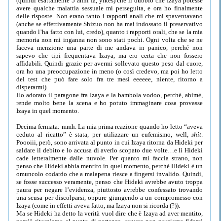
(quindi esattamente 5 anni fa, yikes) che il dubbio che Izaya potesse
avere qualche malattia sessuale mi perseguita, e ora ho finalmente
delle risposte. Non erano tanto i rapporti anali che mi spaventavano
(anche se effettivamente Shizuo non ha mai indossato il preservativo
quando l’ha fatto con lui, credo), quanto i rapporti orali, che se la mia
memoria non mi inganna non sono stati pochi. Ogni volta che se ne
faceva menzione una parte di me andava in panico, perché non
sapevo che tipi frequentava Izaya, ma ero certa che non fossero
affidabili. Quindi grazie per avermi sollevato questo peso dal cuore,
ora ho una preoccupazione in meno (o così credevo, ma poi ho letto
del test che può fare solo fra tre mesi eeeeee, niente, ritorno a
disperarmi).
Ho adorato il paragone fra Izaya e la bambola vodoo, perché, ahimè,
rende molto bene la scena e ho potuto immaginare cosa provasse
Izaya in quel momento.
Decima fermata: mmh. La mia prima reazione quando ho letto “aveva
ceduto al ricatto” è stata, per utilizzare un eufemismo, well,
shit
.
Poooiii, però, sono arrivata al punto in cui Izaya ritorna da Hideki per
saldare il debito e lo accusa di averlo scopato due volte…e lì Hideki
cade letteralmente dalle nuvole. Per quanto mi faccia strano, non
penso che Hideki abbia mentito in quel momento, perché Hideki è un
omuncolo codardo che a malapena riesce a fingersi invalido. Quindi,
se fosse successo veramente, penso che Hideki avrebbe avuto troppa
paura per negare l’evidenza, piuttosto avrebbe confessato trovando
una scusa per discolparsi, oppure giungendo a un compromesso con
Izaya (come in effetti aveva fatto, ma Izaya non si ricorda (?)).
Ma se Hideki ha detto la verità vuol dire che è Izaya ad aver mentito,