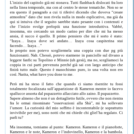
L’inizio del capitolo già mi stonava. Tutti flashback dislocati fra loro
nella linea temporale, ma con al centro le stesse tematiche. Non so se
era questo il paragrafo a cui ti riferivi dicendo che doveva “creare
atmosfera” dato che non rivela nulla in modo esplicativo, ma già da
qui si intuiva che il seguito sarebbe stato pesante con i contenuti e
che l’inizio svolge perlopiù una funzione introduttiva. Vabbè,
insomma, sto cercando un modo carino per dire che mi ha messo
ansia, il succo è quello. Il primo pensiero che mi è sorto è stato:
“Izaya… Izaya dove sei andato… Izaya cosa caspiterina stai
facendo… Izaya…”
Io proprio non potevo scegliermela una coppia con due pg più
funzionanti. Nah. Chessò, potevo starmene in panciolle sul divano a
leggere fanfic su Topolino e Minnie (uh gesù), ma no, scegliamoci la
coppia in cui parti prevenuta perché già sai con largo anticipo che
finirà tutto male. Questo è masochismo puro, io una volta non ero
così. Narita, what have you done to me.
Però mi ha steso il fatto che quando ci siamo risentite tu fossi
totalmente focalizzata sull’apparizione di Kameron mentre io facevo
spallucce assorta dal pupazzetto allacciato allo zaino. Il pupazzetto.
Sapere almeno che non è un dettaglietto futile, ovvero che non rientra
fra le ormai rinominate “osservazioni alla Shà”, mi ha sollevato
l’umore. La curiosità del mio soffitto è incontentabile (e soprattutto
invivibile per me), sono notti che mi chiede chi gliel’ha regalato. Ci
parli tu?
Ma insomma, torniamo al punto: Kameron. Kameron e il pianoforte,
Kameron e le note, Kameron e l’indovinello, Kameron e la bambola.