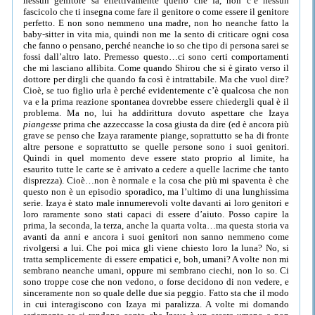
nessun genitore sa effettivamente quello che fa, non c’è nessun
fascicolo che ti insegna come fare il genitore o come essere il genitore
perfetto. E non sono nemmeno una madre, non ho neanche fatto la
baby-sitter in vita mia, quindi non me la sento di criticare ogni cosa
che fanno o pensano, perché neanche io so che tipo di persona sarei se
fossi dall’altro lato. Premesso questo…ci sono certi comportamenti
che mi lasciano allibita. Come quando Shirou che si è girato verso il
dottore per dirgli che quando fa così è intrattabile. Ma che vuol dire?
Cioè, se tuo figlio urla è perché evidentemente c’è qualcosa che non
va e la prima reazione spontanea dovrebbe essere chiedergli qual è il
problema. Ma no, lui ha addirittura dovuto aspettare che Izaya
piangesse
prima che azzeccasse la cosa giusta da dire (ed è ancora più
grave se penso che Izaya raramente piange, soprattutto se ha di fronte
altre persone e soprattutto se quelle persone sono i suoi genitori.
Quindi in quel momento deve essere stato proprio al limite, ha
esaurito tutte le carte se è arrivato a cedere a quelle lacrime che tanto
disprezza). Cioè…non è normale e la cosa che più mi spaventa è che
questo non è un episodio sporadico, ma l’ultimo di una lunghissima
serie. Izaya è stato male innumerevoli volte davanti ai loro genitori e
loro raramente sono stati capaci di essere d’aiuto. Posso capire la
prima, la seconda, la terza, anche la quarta volta…ma questa storia va
avanti da anni e ancora i suoi genitori non sanno nemmeno come
rivolgersi a lui. Che poi mica gli viene chiesto loro la luna? No, si
tratta semplicemente di essere empatici e, boh, umani? A volte non mi
sembrano neanche umani, oppure mi sembrano ciechi, non lo so. Ci
sono troppe cose che non vedono, o forse decidono di non vedere, e
sinceramente non so quale delle due sia peggio. Fatto sta che il modo
in cui interagiscono con Izaya mi paralizza. A volte mi domando