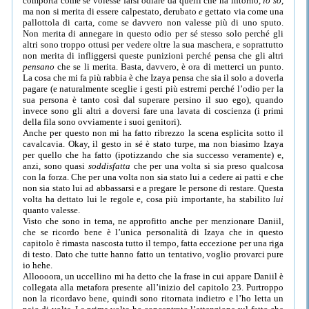
comporta come se volesse farsi odiare da quelli che ha intorno,
lo so
,
ma non si merita di essere calpestato, derubato
e
gettato via come una
pallottola di carta, come se davvero non valesse più di uno sputo.
Non merita di annegare in questo odio per sé stesso solo perché gli
altri sono troppo ottusi per vedere oltre la sua maschera, e soprattutto
non merita di infliggersi queste punizioni perché pensa che gli altri
pensano
che se li merita. Basta, davvero, è ora di metterci un punto.
La cosa che mi fa più rabbia è che Izaya pensa che sia il solo a doverla
pagare (e naturalmente sceglie i gesti più estremi perché l’odio per la
sua persona è tanto così dal superare persino il suo ego), quando
invece sono gli altri a doversi fare una lavata di coscienza (i primi
della fila sono ovviamente i suoi genitori).
Anche per questo non mi ha fatto ribrezzo la scena esplicita sotto il
cavalcavia. Okay, il gesto in sé è stato turpe, ma non biasimo Izaya
per quello che ha fatto (ipotizzando che sia successo veramente) e,
anzi, sono quasi
soddisfatta
che per una volta si sia preso qualcosa
con la forza. Che per una volta non sia stato lui a cedere ai patti e che
non sia stato lui ad abbassarsi e a pregare le persone di restare. Questa
volta ha dettato lui le regole e, cosa più importante, ha stabilito
lui
quanto valesse.
Visto che sono in tema, ne approfitto anche per menzionare Daniil,
che se ricordo bene è l’unica personalità di Izaya che in questo
capitolo è rimasta nascosta tutto il tempo, fatta eccezione per una riga
di testo. Dato che tutte hanno fatto un tentativo, voglio provarci pure
io hehe.
Alloooora, un uccellino mi ha detto che la frase in cui appare Daniil è
collegata alla metafora presente all’inizio del capitolo 23. Purtroppo
non la ricordavo bene, quindi sono ritornata indietro e l’ho letta un