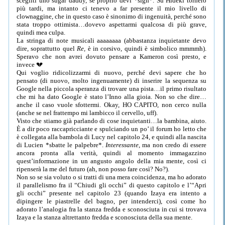
scegliti uno sugar daddy, se proprio devi *sigh*. Su Hideki tornerò
più tardi, ma intanto ci tenevo a far presente il mio livello di
clownaggine, che in questo caso è sinonimo di ingenuità, perché sono
stata troppo ottimista…dovevo aspettarmi qualcosa di più grave,
quindi mea culpa.
La stringa di note musicali aaaaaaaa (abbastanza inquietante devo
dire, soprattutto quel
Re,
è in corsivo, quindi è simbolico mmmmh).
Speravo che non avrei dovuto pensare a Kameron così presto, e
invece 💔
Qui voglio ridicolizzarmi di nuovo, perché devi sapere che ho
pensato (di nuovo, molto ingenuamente) di inserire la sequenza su
Google nella piccola speranza di trovare una pista…il primo risultato
che mi ha dato Google è stato l’Inno alla gioia. Non so che dire…
anche il caso vuole sfottermi. Okay, HO CAPITO, non cerco nulla
(anche se nel frattempo mi lambicco il cervello, uff).
Visto che stiamo già parlando di cose inquietanti…la bambina, aiuto.
È a dir poco raccapricciante e spulciando un po’ il forum ho letto che
è collegata alla bambola di Lucy nel capitolo 24, e quindi alla nascita
di Lucien *sbatte le palpebre*.
Interessante
, ma non credo di essere
ancora pronta alla verità, quindi al momento immagazzino
quest’informazione in un angusto angolo della mia mente, così ci
ripenserà la me del futuro (ah, non posso fare così? No?).
Non so se sia voluto o si tratti di una mera coincidenza, ma ho adorato
il parallelismo fra il “Chiudi gli occhi” di questo capitolo e l’“Apri
gli occhi” presente nel capitolo 23 (quando Izaya era intento a
dipingere le piastrelle del bagno, per intenderci), così come ho
adorato l’analogia fra la stanza fredda e sconosciuta in cui si trovava
Izaya e la stanza altrettanto fredda e sconosciuta della sua mente.