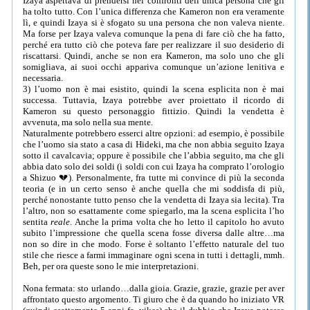
Izaya aspettava di prendersi nei confronti dell’unica persona che gli
ha tolto tutto. Con l’unica differenza che Kameron non era veramente
lì, e quindi Izaya si è sfogato su una persona che non valeva niente.
Ma forse per Izaya valeva comunque la pena di fare ciò che ha fatto,
perché era tutto ciò che poteva fare per realizzare il suo desiderio di
riscattarsi. Quindi, anche se non era Kameron, ma solo uno che gli
somigliava, ai suoi occhi appariva comunque un’azione lenitiva e
necessaria.
3) l’uomo non è mai esistito, quindi la scena esplicita non è mai
successa. Tuttavia, Izaya potrebbe aver proiettato il ricordo di
Kameron su questo personaggio fittizio. Quindi la vendetta è
avvenuta, ma solo nella sua mente.
Naturalmente potrebbero esserci altre opzioni: ad esempio, è possibile
che l’uomo sia stato a casa di Hideki, ma che non abbia seguito Izaya
sotto il cavalcavia; oppure è possibile che l’abbia seguito, ma che gli
abbia dato solo dei soldi (i soldi con cui Izaya ha comprato l’orologio
a Shizuo 💔). Personalmente, fra tutte mi convince di più la seconda
teoria (e in un certo senso è anche quella che mi soddisfa di più,
perché nonostante tutto penso che la vendetta di Izaya sia lecita). Tra
l’altro, non so esattamente come spiegarlo, ma la scena esplicita l’ho
sentita
reale
. Anche la prima volta che ho letto il capitolo ho avuto
subito l’impressione che quella scena fosse diversa dalle altre…ma
non so dire in che modo. Forse è soltanto l’effetto naturale del tuo
stile che riesce a farmi immaginare ogni scena in tutti i dettagli, mmh.
Beh, per ora queste sono le mie interpretazioni.
Nona fermata: sto urlando…dalla gioia. Grazie, grazie, grazie per aver
affrontato questo argomento. Ti giuro che è da quando ho iniziato VR