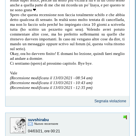
rende super felice, perché mi sento più vicina a lui e in un certo senso
anche a quella parte di me che mi ricorda un po’ Izaya, e per questo te
ne sono grata ❤.
Spero che questa recensione non faccia totalmente schifo e che abbia
detto qualcosa di sensato. In realtà sono molto tentata di cancellarla,
ma non lo faccio solo perché ho impiegato circa 10 giorni a scriverla
tutta (ho scritto un pezzetto ogni sera). Volendo avrei potuto
commentare altre cose, ma ho preferito soffermarmi su quelle che
ritenevo davvero importanti. In caso mi vengano altre cose da dire, ti
mando un messaggio oppure scrivo sul forum (sì, questa volta ritorno
sul serio).
Okay, ora ho davvero finito! E domani ho lezione, quindi farei meglio
ad andare a dormire.
Ci sentiamo (spero) al prossimo capitolo. Bye bye.
Vale
(Recensione modificata il 13/03/2021 - 08:54 am)
(Recensione modificata il 13/03/2021 - 10:43 am)
(Recensione modificata il 13/03/2021 - 12:35 pm)
Segnala violazione
suvshirabu
Nuovo recensore
04/03/21, ore 00:21