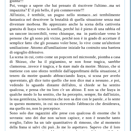
giunta!!!
Poi, vengo a sapere che hai pensato di riscrivere l'ultimo...ma sei
impazzita? E' il più bello, il più commovente!!!
All'inizio, è terribile, un pugno nello stomaco...sei terribilmente
fantastica nel descrivere la brutalità di quella situazione senza mai
diventare morbosa. Ho apprezzato anche la scena della cattiveria
gratuita di Izaya verso la sorella, perché lui è pieno di una rabbia ed
un rancore incoercibili, verso chiunque, ma in particolare verso le
persone che gli sono più vicine, perchè non è in grado di accettare il
semplice fatto che gli possano voler bene, lo vive come un'ulteriore
umiliazione. Attorno all'umiliazione iniziale ha costruito una barriera
di orgoglio difensivo.
La scena in cui, cotto come un popcorn nel microonde, piomba a casa
di Shizuo, che ha il pigiamino, se non fosse tragica, sarebbe
clamorosa...invece è tragica, e fa stare male da morire. Shizuo, che si
trattiene con uno sforzo terribile dall'approfittarsi della situazione, è
tenero da morire quando abbracciando Izaya, si scusa per averlo
spaventato, gli dice tutto quello che non dice mai a nessuno...e poi,
vedendo lo sguardo distante dell'altro, si chiede se ha sentito
qualcosa, e pensa che tra loro c'e un abisso. E non sa che Izaya in
qualche modo lo ha sentito, che ha percepito, sempre, fin dall'inizio,
la sua gentilezza, la tenerezza che non sa dire con le parole...e lo sente
in questo momento, in cui sta ricevendo l'abbraccio che desiderava,
ma quello no, non lo percepisce.
Sono solo due ragazzini alle prese con qualcosa di enorme che li
sovrasta: uno dei due non sa/non capisce, e non è neanche tanto
sveglio, l'altro ha un tale quantitativo di rimosso, che al momento
della frana si salvi chi può...Io me lo aspettavo. Sapevo che il loro