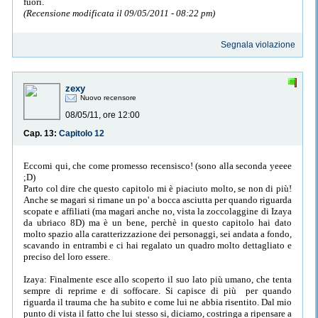
fuori.
(Recensione modificata il 09/05/2011 - 08:22 pm)
Segnala violazione
zexy
Nuovo recensore
08/05/11, ore 12:00
Cap. 13:
Capitolo 12
Eccomi qui, che come promesso recensisco! (sono alla seconda yeeee
;D)
Parto col dire che questo capitolo mi è piaciuto molto, se non di più!
Anche se magari si rimane un po' a bocca asciutta per quando riguarda
scopate e affiliati (ma magari anche no, vista la zoccolaggine di Izaya
da ubriaco 8D) ma è un bene, perchè in questo capitolo hai dato
molto spazio alla caratterizzazione dei personaggi, sei andata a fondo,
scavando in entrambi e ci hai regalato un quadro molto dettagliato e
preciso del loro essere.
Izaya: Finalmente esce allo scoperto il suo lato più umano, che tenta
sempre di reprime e di soffocare. Si capisce di più per quando
riguarda il trauma che ha subito e come lui ne abbia risentito. Dal mio
punto di vista il fatto che lui stesso si, diciamo, costringa a ripensare a