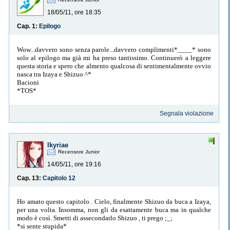
18/05/11, ore 18:35
Cap. 1:
Epilogo
Wow...davvero sono senza parole...davvero complimenti*____* sono
solo al epilogo ma già mi ha preso tantissimo. Continuerò a leggere
questa storia e spero che almento qualcosa di sentimentalmente ovvio
nasca tra Izaya e Shizuo ^*
Bacioni
*TOS*
Segnala violazione
lkyriae
Recensore Junior
14/05/11, ore 19:16
Cap. 13:
Capitolo 12
Ho amato questo capitolo . Cielo, finalmente Shizuo da buca a Izaya,
per una volta. Insomma, non gli da esattamente buca ma in qualche
modo è così. Smetti di assecondarlo Shizuo , ti prego ;_;
*si sente stupida*