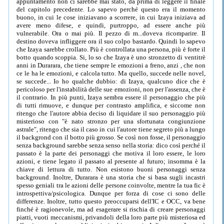
appuntamento non ci sarebbe mai stato, da prima di leggere il finale
del capitolo precedente. Lo sapevo perché questo era il momento
buono, in cui le cose iniziavano a scorrere, in cui Izaya iniziava ad
avere meno difese, e quindi, purtroppo, ad essere anche più
vulnerabile. Ora o mai più. Il pezzo di m...doveva ricomparire. Il
destino doveva infliggere ora il suo colpo bastardo. Quindi lo sapevo
che Izaya sarebbe crollato. Più è controllata una persona, più è forte il
botto quando scoppia. Si, lo so che Izaya è uno stronzetto di ventitrè
anni in Durarara, che tiene sempre le emozioni a freno, anzi , che non
ce le ha le emozioni, e calcola tutto. Ma quello, succede nelle novel,
se succede... Io ho qualche dubbio: di Izaya, qualcuno dice che è
pericoloso per l'instabilità delle sue emozioni, non per l'assenza, che è
il contrario. In più punti, Izaya sembra essere il personaggio che più
di tutti rimuove, e dunque per contrasto amplifica, e siccome non
ritengo che l'autore abbia deciso di liquidare il suo personaggio più
misterioso con "è nato stronzo per una sfortunata congiunzione
astrale", ritengo che sia il caso in cui l'autore tiene segreto più a lungo
il backgrond con il botto più grosso. Se così non fosse, il personaggio
senza background sarebbe senza senso nella storia: dico così perché il
passato è la parte dei personaggi che motiva il loro essere, le loro
azioni, e tiene legato il passato al presente al futuro; insomma è la
chiave di lettura di tutto. Non esistono buoni personaggi senza
background. Inoltre, Durarara è una storia che si basa sugli incastri
spesso geniali tra le azioni delle persone coinvolte, mentre la tua fic è
introspettiva/psicologica. Dunque per forza di cose ci sono delle
differenze. Inoltre, tutto questo preoccuparsi dell'IC e OCC, va bene
finché è ragionevole, ma ad esagerare si rischia di creare personaggi
piatti, vuoti meccanismi, privandoli della loro parte più misteriosa ed