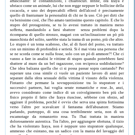
affascinante: le contaddizioni, i chiaroscuri. Infine, ora Izaya è
ubriaco come un animale, lui che non regge neppure le bollicine della
cocacola, e uno dei deprecabili effetti dell'alcool è precisamente
quello di frantumare la personalità di chi ne fa uso. Ciò per dirti che
va benissimo così, che l'ho amato tantissimo questo capitolo. E che lo
stupro del protagonista, se tu lo avessi trattato in maniera meno
sofferta, mandandolo a farsi sbattere senza problemi dopo la
ricomparsa di quello stronzo, magari con un'inclinazione un pò più
masochista del solito, sarebbe stata la trama di un porno, più che altro.
Lo stupro è un tema scabroso, che, al di fuori del porno, va trattato
con un minimo di profondità e serietà. Si è mai vista una persona che
se ne scorda come se nulla fosse, solo con un pò di ammore?! Che ci
vanno a fare in analisi le vittime di stupro quando potrebbero farsi
sbattere al muro da un bel ragazzone, con reciproca soddisfazione?
Che idea balzana quella che ci si possa passar sopra cantando? Per
superare una cosa simile ci vuole un paziente lavoro di anni per
separare dalla sfera sessuale della vittima il vissuto della violenza.
Fintanto che permane la sovrapposizione tra lo stupratore e i
successivi partners, hai voglia serate romantiche e rose...Io, anzi,
avevo considerato come indice di un coivolgimento ben più che
fisico proprio il fatto che Izaya riuscisse, sebbene con sforzo, ad
aggirare il problema, perchè è ovvio che serva una spinta fortissima
verso l'altro per scavalcare il fantasma dell'abusatore. Stiamo
parlando, purtroppo, di una cosa terribilmente seria, non di un
escamotage da romanzetto rosa. Tu l'hai trattata in maniera
dolorosamente autentica. Tra l'altro, per aggiungere sfortuna, il tizio
che ha violentato Izaya, non è neppure uno stupratore qualunque,
ammesso che esistano, ma un sadico con la mania del lavaggio del