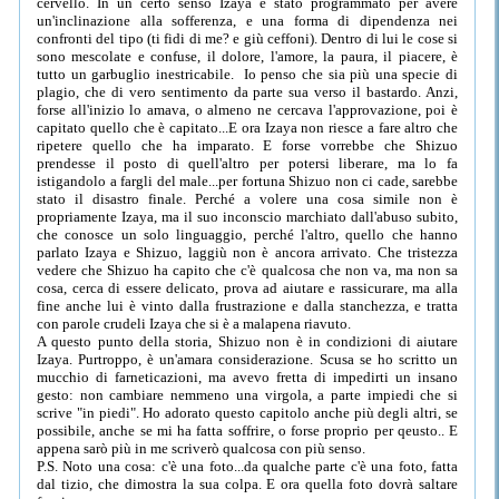
cervello. In un certo senso Izaya è stato programmato per avere
un'inclinazione alla sofferenza, e una forma di dipendenza nei
confronti del tipo (ti fidi di me? e giù ceffoni). Dentro di lui le cose si
sono mescolate e confuse, il dolore, l'amore, la paura, il piacere, è
tutto un garbuglio inestricabile. Io penso che sia più una specie di
plagio, che di vero sentimento da parte sua verso il bastardo. Anzi,
forse all'inizio lo amava, o almeno ne cercava l'approvazione, poi è
capitato quello che è capitato...E ora Izaya non riesce a fare altro che
ripetere quello che ha imparato. E forse vorrebbe che Shizuo
prendesse il posto di quell'altro per potersi liberare, ma lo fa
istigandolo a fargli del male...per fortuna Shizuo non ci cade, sarebbe
stato il disastro finale. Perché a volere una cosa simile non è
propriamente Izaya, ma il suo inconscio marchiato dall'abuso subito,
che conosce un solo linguaggio, perché l'altro, quello che hanno
parlato Izaya e Shizuo, laggiù non è ancora arrivato. Che tristezza
vedere che Shizuo ha capito che c'è qualcosa che non va, ma non sa
cosa, cerca di essere delicato, prova ad aiutare e rassicurare, ma alla
fine anche lui è vinto dalla frustrazione e dalla stanchezza, e tratta
con parole crudeli Izaya che si è a malapena riavuto.
A questo punto della storia, Shizuo non è in condizioni di aiutare
Izaya. Purtroppo, è un'amara considerazione. Scusa se ho scritto un
mucchio di farneticazioni, ma avevo fretta di impedirti un insano
gesto: non cambiare nemmeno una virgola, a parte impiedi che si
scrive "in piedi". Ho adorato questo capitolo anche più degli altri, se
possibile, anche se mi ha fatta soffrire, o forse proprio per qeusto.. E
appena sarò più in me scriverò qualcosa con più senso.
P.S. Noto una cosa: c'è una foto...da qualche parte c'è una foto, fatta
dal tizio, che dimostra la sua colpa. E ora quella foto dovrà saltare