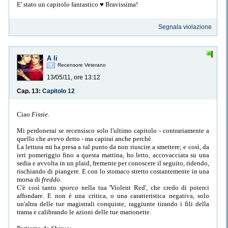
E' stato un capitolo fantastico ♥ Bravissima!
Segnala violazione
A li
Recensore Veterano
13/05/11, ore 13:12
Cap. 13:
Capitolo 12
Ciao
Fissie
.
Mi perdonerai se recensisco solo l'ultimo capitolo - contrariamente a
quello che avevo detto - ma capirai anche perchè.
La lettura mi ha presa a tal punto da non riuscire a smettere; e così, da
ieri pomeriggio fino a questa mattina, ho letto, accovacciata su una
sedia e avvolta in un plaid, fremente per conoscere il seguito, ridendo,
rischiando di piangere. E con lo stomaco stretto costantemente in una
morsa di
freddo
.
C'è così tanto
sporco
nella tua 'Violent Red', che credo di poterci
affondare. E non è una critica, o una caratteristica negativa, solo
un'altra delle tue magistrali conquiste, raggiunte tirando i fili della
trama e calibrando le azioni delle tue marionette.