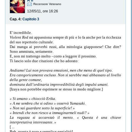
A li
Recensore Veterano
12/05/11, ore 16:26
Cap. 4:
Capitolo 3
E' incredibile.
Violent Red
mi appassiona sempre di più e lo fa anche per la ricchezza
del suo repertorio culturale.
Dai manga ai proverbi russi, alla mitologia giapponese! Che dire?
Sono ammirata, seriamente.
E, non mi trattengo molto - corro a leggere il prossimo.
Ti lascio solo due citazioni che ho adorato:
Andiamo! Lui non provava emozioni, men che meno di quel tipo.
Era categoricamente escluso. Non si sarebbe mai abbassato al livello
della gente comune,
dominata dall’ordinaria imprevedibilità degli impulsi umani.
[Izaya non potrebbe esprimere se stesso in modo migliore.]
« Si amano » chiocciò Erika.
« A me sembra che si odino » osservò Yumasaki.
« Non sai guardare sotto la superficie! »
« Intendi che non riesco a immaginarmeli nudi? »
La ragazza si accarezzò il mento. « Questa è una chiave
interpretativa interessante. »
[ ...
Beh, questa è pura e semplice genialità].