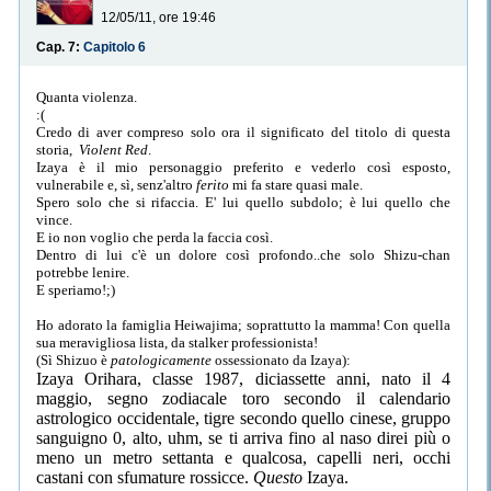
12/05/11, ore 19:46
Cap. 7:
Capitolo 6
Quanta violenza.
:(
Credo di aver compreso solo ora il significato del titolo di questa
storia,
Violent Red
.
Izaya è il mio personaggio preferito e vederlo così esposto,
vulnerabile e, sì, senz'altro
ferito
mi fa stare quasi male.
Spero solo che si rifaccia. E' lui quello subdolo; è lui quello che
vince.
E io non voglio che perda la faccia così.
Dentro di lui c'è un dolore così profondo..che solo Shizu-chan
potrebbe lenire.
E speriamo!;)
Ho adorato la famiglia Heiwajima; soprattutto la mamma! Con quella
sua meravigliosa lista, da stalker professionista!
(Sì Shizuo è
patologicamente
ossessionato da Izaya):
Izaya Orihara, classe 1987, diciassette anni, nato il 4
maggio, segno zodiacale toro secondo il calendario
astrologico occidentale, tigre secondo quello cinese, gruppo
sanguigno 0, alto, uhm, se ti arriva fino al naso direi più o
meno un metro settanta e qualcosa, capelli neri, occhi
castani con sfumature rossicce.
Questo
Izaya.