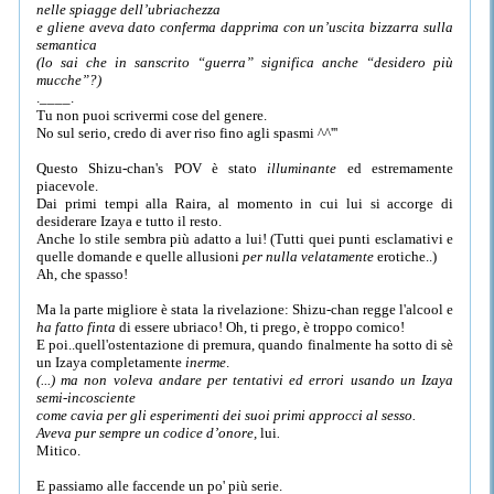
nelle spiagge dell’ubriachezza
e gliene aveva dato conferma dapprima con un’uscita bizzarra sulla
semantica
(lo sai che in sanscrito “guerra” significa anche “desidero più
mucche”?)
.____.
Tu non puoi scrivermi cose del genere.
No sul serio, credo di aver riso fino agli spasmi ^^'''
Questo Shizu-chan's POV è stato
illuminante
ed estremamente
piacevole.
Dai primi tempi alla Raira, al momento in cui lui si accorge di
desiderare Izaya e tutto il resto.
Anche lo stile sembra più adatto a lui! (Tutti quei punti esclamativi e
quelle domande e quelle allusioni
per nulla velatamente
erotiche..)
Ah, che spasso!
Ma la parte migliore è stata la rivelazione: Shizu-chan regge l'alcool e
ha fatto finta
di essere ubriaco! Oh, ti prego, è troppo comico!
E poi..quell'ostentazione di premura, quando finalmente ha sotto di sè
un Izaya completamente
inerme
.
(...) ma non voleva andare per tentativi ed errori usando un Izaya
semi-incosciente
come cavia per gli esperimenti dei suoi primi approcci al sesso.
Aveva pur sempre un codice d’onore,
lui
.
Mitico.
E passiamo alle faccende un po' più serie.