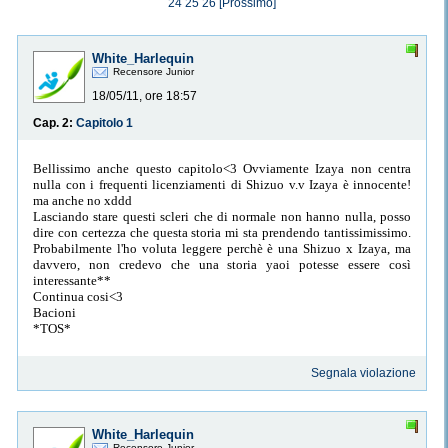
24
25
26
[Prossimo]
White_Harlequin
Recensore Junior
18/05/11, ore 18:57
Cap. 2:
Capitolo 1
Bellissimo anche questo capitolo<3 Ovviamente Izaya non centra
nulla con i frequenti licenziamenti di Shizuo v.v Izaya è innocente!
ma anche no xddd
Lasciando stare questi scleri che di normale non hanno nulla, posso
dire con certezza che questa storia mi sta prendendo tantissimissimo.
Probabilmente l'ho voluta leggere perchè è una Shizuo x Izaya, ma
davvero, non credevo che una storia yaoi potesse essere così
interessante**
Continua cosi<3
Bacioni
*TOS*
Segnala violazione
White_Harlequin
Recensore Junior