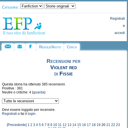
Categorie:
Registrati
o
accedi
Regole/Aiuto
Cerca
Recensioni per
Violent red
di
Fissie
Questa storia ha ottenuto 385 recensioni.
Positive : 381
Neutre o critiche: 4 (
guarda
)
Devi essere loggato per recensire.
Registrati
o fai il
login
.
[Precedente]
1
2
3
4
5
6
7
8
9
10
11
12
13
14
15
16
17
18
19
20
21
22
23