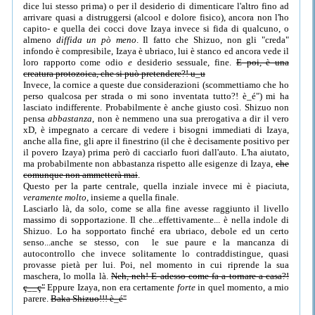
dice lui stesso prima) o per il desiderio di dimenticare l'altro fino ad
arrivare quasi a distruggersi (alcool e dolore fisico), ancora non l'ho
capito- e quella dei cocci dove Izaya invece si fida di qualcuno, o
almeno
diffida un pò meno
. Il fatto che Shizuo, non gli "creda"
infondo è compresibile, Izaya è ubriaco, lui è stanco ed ancora vede il
loro rapporto come odio
e
desiderio sessuale, fine.
E poi, è una
creatura protozoica, che si può pretendere?! u_u
Invece, la cornice a queste due considerazioni (scommettiamo che ho
perso qualcosa per strada o mi sono inventata tutto?! è_é") mi ha
lasciato indifferente. Probabilmente è anche giusto così. Shizuo non
pensa
abbastanza
, non è nemmeno una sua prerogativa a dir il vero
xD, è impegnato a cercare di vedere i bisogni immediati di Izaya,
anche alla fine, gli apre il finestrino (il che è decisamente positivo per
il povero Izaya) prima però di cacciarlo fuori dall'auto. L'ha aiutato,
ma probabilmente non abbastanza rispetto alle esigenze di Izaya,
che
comunque non ammetterà mai
.
Questo per la parte centrale, quella inziale invece mi è piaciuta,
veramente molto
, insieme a quella finale.
Lasciarlo là, da solo, come se alla fine avesse raggiunto il livello
massimo di sopportazione. Il che...effettivamente... è nella indole di
Shizuo. Lo ha sopportato finché era ubriaco, debole ed un certo
senso...anche se stesso, con le sue paure e la mancanza di
autocontrollo che invece solitamente lo contraddistingue, quasi
provasse pietà per lui. Poi, nel momento in cui riprende la sua
maschera, lo molla là.
Neh, neh! E adesso come fa a tornare a casa?!
ç__ç"
Eppure Izaya, non era certamente
forte
in quel momento, a mio
parere.
Baka Shizuo!!! è_é"