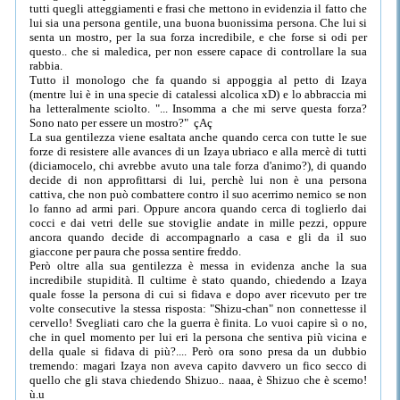
tutti quegli atteggiamenti e frasi che mettono in evidenzia il fatto che
lui sia una persona gentile, una buona buonissima persona. Che lui si
senta un mostro, per la sua forza incredibile, e che forse si odi per
questo.. che si maledica, per non essere capace di controllare la sua
rabbia.
Tutto il monologo che fa quando si appoggia al petto di Izaya
(mentre lui è in una specie di catalessi alcolica xD) e lo abbraccia mi
ha letteralmente sciolto. "... Insomma a che mi serve questa forza?
Sono nato per essere un mostro?" çAç
La sua gentilezza viene esaltata anche quando cerca con tutte le sue
forze di resistere alle avances di un Izaya ubriaco e alla mercè di tutti
(diciamocelo, chi avrebbe avuto una tale forza d'animo?), di quando
decide di non approfittarsi di lui, perchè lui non è una persona
cattiva, che non può combattere contro il suo acerrimo nemico se non
lo fanno ad armi pari. Oppure ancora quando cerca di toglierlo dai
cocci e dai vetri delle sue stoviglie andate in mille pezzi, oppure
ancora quando decide di accompagnarlo a casa e gli da il suo
giaccone per paura che possa sentire freddo.
Però oltre alla sua gentilezza è messa in evidenza anche la sua
incredibile stupidità. Il cultime è stato quando, chiedendo a Izaya
quale fosse la persona di cui si fidava e dopo aver ricevuto per tre
volte consecutive la stessa risposta: "Shizu-chan" non connettesse il
cervello! Svegliati caro che la guerra è finita. Lo vuoi capire sì o no,
che in quel momento per lui eri la persona che sentiva più vicina e
della quale si fidava di più?.... Però ora sono presa da un dubbio
tremendo: magari Izaya non aveva capito davvero un fico secco di
quello che gli stava chiedendo Shizuo.. naaa, è Shizuo che è scemo!
ù.u