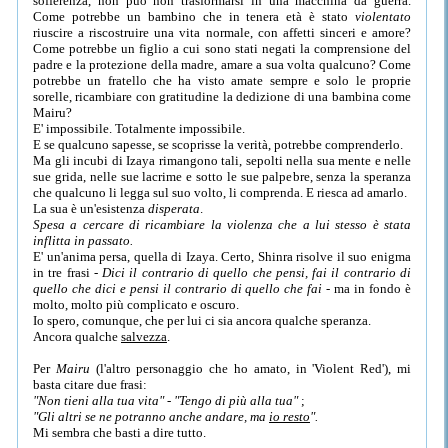
sofferenza, non può non trasformarsi in una macchina da guerra.
Come potrebbe un bambino che in tenera età è stato
violentato
riuscire a riscostruire una vita normale, con affetti sinceri e amore?
Come potrebbe un figlio a cui sono stati negati la comprensione del
padre e la protezione della madre, amare a sua volta qualcuno? Come
potrebbe un fratello che ha visto amate sempre e solo le proprie
sorelle, ricambiare con gratitudine la dedizione di una bambina come
Mairu?
E' impossibile. Totalmente impossibile.
E se qualcuno sapesse, se scoprisse la verità, potrebbe comprenderlo.
Ma gli incubi di Izaya rimangono tali, sepolti nella sua mente e nelle
sue grida, nelle sue lacrime e sotto le sue palpebre, senza la speranza
che qualcuno li legga sul suo volto, li comprenda. E riesca ad amarlo.
La sua è un'esistenza
disperata
.
Spesa a cercare di ricambiare la violenza che a lui stesso è stata
inflitta in passato.
E' un'anima persa, quella di Izaya. Certo, Shinra risolve il suo enigma
in tre frasi -
Dici il contrario di quello che pensi, fai il contrario di
quello che dici e pensi il contrario di quello che fai
- ma in fondo è
molto, molto più complicato e oscuro.
Io spero, comunque, che per lui ci sia ancora qualche speranza.
Ancora qualche
salvezza
.
Per
Mairu
(l'altro personaggio che ho amato, in 'Violent Red'), mi
basta citare due frasi:
"Non tieni alla tua vita" - "Tengo di più alla tua"
;
"Gli altri se ne potranno anche andare, ma
io resto
".
Mi sembra che basti a dire tutto.