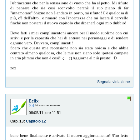
l'ubriacatura che per la sensazione di vuoto che ha al petto. Mi rifiuto
di pensare che sia così sconvolto perchè il suo piano di far
"innamorare" Shizuo non è andato in porto, mi rifiuto! C'è qualcosa di
più, c'è dell'altro.. e rimarrò con l'incertezza che mi lacera il cervello
finchè non posterai il nuovo capitolo che dipanerà ogni mio dubbio!
Devo farti i miei complimentoni ancora per il modo sublime con cui
scrivi e per la capacità che hai di entrare nei personaggi e di rendere
ognuno vero. Davvero, complimenti!
Spero che questa mia recensione non sia stata noiosa e che abbia
centrato almeno qualcosa, che le mie non siano solo ipotesi campate
in aria (dimmi che non è così!! ç__ç) Aggiorna al più presto! :D
zex
Segnala violazione
Eclix
Nuovo recensore
08/05/11, ore 11:51
Cap. 13:
Capitolo 12
bene bene finalmente è arrivato il nuovo aggiornamento!!!l'ho letto