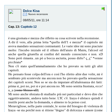
Dolce Kisa
Nuovo recensore
08/05/11, ore 11:14
Cap. 13:
Capitolo 12
è una giornata e mezza che rifletto su cosa scrivere nella recensione.
A dir il vero, alla prima letta *quella dell'1 e mezza* il capitolo mi
aveva mandato sensazioni contrastanti. Le varie idee mi sono piaciute
molto: l'incubo iniziale ed il rifiuto dell'aiuto di Mairu, l'alcool ed
anche quella gitarella ai confini del mondo conosciuto e non. xD
Sono però rimasta...un pò a bocca asciutta, posso dirlo? ç_ç" *venne
picchiata*
Non c'è stato quell'ammaliamento che ho provato su tutti gli altri
capitoli.
Ho pensato fosse colpa dell'ora e così l'ho riletto altre due volte, mi è
sembrato più scorrevole ma ancora non ho provato quella sensazione
dei capitoli scorsi. Non so se sia da imputare all'altalenanza dei fatti:
prima si, poi no, poi si e poi ancora no. Mi sono sentita frustrata, ecco!
u_u (
come Shizuo xD
)
Mi sono anche sforzata di studiarlo più nei particolari e devo dire che
oggettivamente, andava tutto bene. L'IC c'è. Izaya è ubriaco quindi è
inutile porsi anche la domanda, o almeno io la penso così.
Meravigliose, nella parte centrale, le scene del bisogno di violenza di
Izaya -se sia perchè non si ritiene "degno" di dolcezza e amore (come