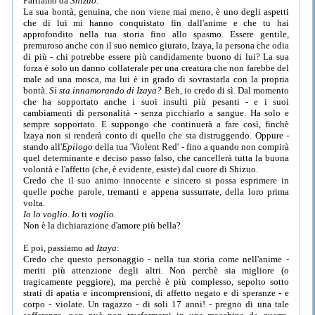
Partiamo da
Shizuo
:
La sua bontà, genuina, che non viene mai meno, è uno degli aspetti
che di lui mi hanno conquistato fin dall'anime e che tu hai
approfondito nella tua storia fino allo spasmo. Essere gentile,
premuroso anche con il suo nemico giurato, Izaya, la persona che odia
di più - chi potrebbe essere più candidamente buono di lui? La sua
forza è solo un danno collaterale per una creatura che non farebbe del
male ad una mosca, ma lui è in grado di sovrastarla con la propria
bontà.
Si sta innamorando di Izaya?
Beh, io credo di sì. Dal momento
che ha sopportato anche i suoi insulti più pesanti - e i suoi
cambiamenti di personalità - senza picchiarlo a sangue. Ha solo e
sempre sopportato. E suppongo che continuerà a fare così, finchè
Izaya non si renderà conto di quello che sta distruggendo. Oppure -
stando all'
Epilogo
della tua 'Violent Red' - fino a quando non compirà
quel determinante e deciso passo falso, che cancellerà tutta la buona
volontà e l'affetto (che, è evidente, esiste) dal cuore di Shizuo.
Credo che il suo animo innocente e sincero si possa esprimere in
quelle poche parole, tremanti e appena sussurrate, della loro prima
volta.
Io lo voglio. Io
ti
voglio.
Non è la dichiarazione d'amore più bella?
E poi, passiamo ad
Izaya
:
Credo che questo personaggio - nella tua storia come nell'anime -
meriti più attenzione degli altri. Non perchè sia migliore (o
tragicamente peggiore), ma perchè è più complesso, sepolto sotto
strati di apatia e incomprensioni, di affetto negato e di speranze - e
corpo - violate. Un ragazzo - di soli 17 anni! - pregno di una tale