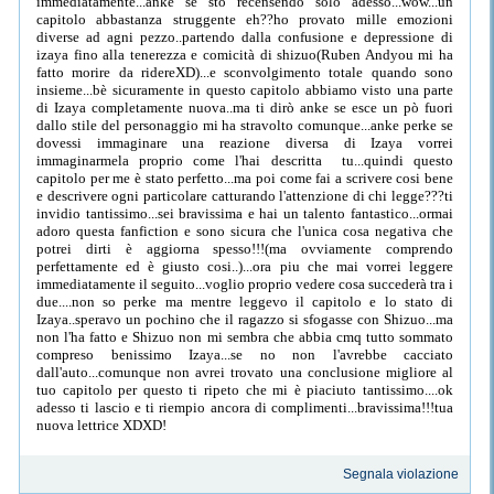
immediatamente...anke se sto recensendo solo adesso...wow...un
capitolo abbastanza struggente eh??ho provato mille emozioni
diverse ad agni pezzo..partendo dalla confusione e depressione di
izaya fino alla tenerezza e comicità di shizuo(Ruben Andyou mi ha
fatto morire da ridereXD)...e sconvolgimento totale quando sono
insieme...bè sicuramente in questo capitolo abbiamo visto una parte
di Izaya completamente nuova..ma ti dirò anke se esce un pò fuori
dallo stile del personaggio mi ha stravolto comunque...anke perke se
dovessi immaginare una reazione diversa di Izaya vorrei
immaginarmela proprio come l'hai descritta tu...quindi questo
capitolo per me è stato perfetto...ma poi come fai a scrivere cosi bene
e descrivere ogni particolare catturando l'attenzione di chi legge???ti
invidio tantissimo...sei bravissima e hai un talento fantastico...ormai
adoro questa fanfiction e sono sicura che l'unica cosa negativa che
potrei dirti è aggiorna spesso!!!(ma ovviamente comprendo
perfettamente ed è giusto cosi..)...ora piu che mai vorrei leggere
immediatamente il seguito...voglio proprio vedere cosa succederà tra i
due....non so perke ma mentre leggevo il capitolo e lo stato di
Izaya..speravo un pochino che il ragazzo si sfogasse con Shizuo...ma
non l'ha fatto e Shizuo non mi sembra che abbia cmq tutto sommato
compreso benissimo Izaya...se no non l'avrebbe cacciato
dall'auto...comunque non avrei trovato una conclusione migliore al
tuo capitolo per questo ti ripeto che mi è piaciuto tantissimo....ok
adesso ti lascio e ti riempio ancora di complimenti...bravissima!!!tua
nuova lettrice XDXD!
Segnala violazione