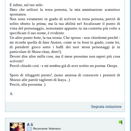
E infine, sul tuo stile:
Dato che utilizzi la terza persona, la mia ammirazione scaturisce
spontanea.
Non sono veramente in grado di scrivere in terza persona, perciò di
solito sfrutto la prima; ma la tua abilità nel focalizzare il punto di
vista del personaggio, nonostante appunto tu sia costretta più volte a
specificare il suo nome, è evidente.
Un altro punto forte, la tua ironia. Che spesso - non chiedermi perchè -
mi ricorda quella di Jane Austen, come se tu fossi in grado, come lei,
di prenderti gioco sotto i baffi dei tuoi stessi personaggi (e in
particolare di Shizu-chan, direi!).
Dovrei dire altre mille cose, ma il mese prossimo non saprei più cosa
scriverti!
Perciò chiudo così - e mi sembra già di aver scritto un poema. Ooops.
Spero di rileggerti presto!, (sono ansiosa di conoscere i pensieri di
Shizuo alle parole taglienti di Izaya...)
Perciò, alla prossima :)
A.
Segnala violazione
A li
Recensore Veterano