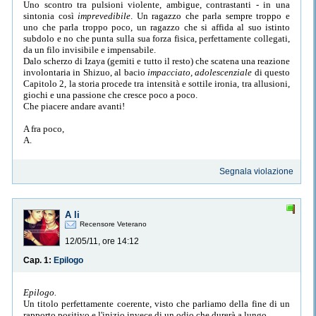
Uno scontro tra pulsioni violente, ambigue, contrastanti - in una
sintonia così
imprevedibile
. Un ragazzo che parla sempre troppo e
uno che parla troppo poco, un ragazzo che si affida al suo istinto
subdolo e no che punta sulla sua forza fisica, perfettamente collegati,
da un filo invisibile e impensabile.
Dalo scherzo di Izaya (gemiti e tutto il resto) che scatena una reazione
involontaria in Shizuo, al bacio
impacciato, adolescenziale
di questo
Capitolo 2, la storia procede tra intensità e sottile ironia, tra allusioni,
giochi e una passione che cresce poco a poco.
Che piacere andare avanti!
A fra poco,
A.
Segnala violazione
A li
Recensore Veterano
12/05/11, ore 14:12
Cap. 1:
Epilogo
Epilogo.
Un titolo perfettamente coerente, visto che parliamo della fine di un
rapporto positivo e l'inizio invece di un odio che durerà a lungo.