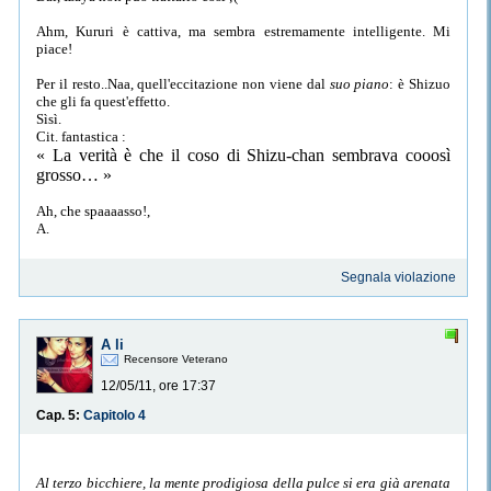
Ahm, Kururi è cattiva, ma sembra estremamente intelligente. Mi
piace!
Per il resto..Naa, quell'eccitazione non viene dal
suo piano
: è Shizuo
che gli fa quest'effetto.
Sìsì.
Cit. fantastica :
« La verità è che il coso di Shizu-chan sembrava
cooosì
grosso… »
Ah, che spaaaasso!,
A.
Segnala violazione
A li
Recensore Veterano
12/05/11, ore 17:37
Cap. 5:
Capitolo 4
Al terzo bicchiere, la mente prodigiosa della pulce si era già arenata