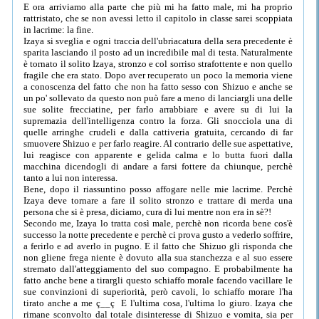
E ora arriviamo alla parte che più mi ha fatto male, mi ha proprio
rattristato, che se non avessi letto il capitolo in classe sarei scoppiata
in lacrime: la fine.
Izaya si sveglia e ogni traccia dell'ubriacatura della sera precedente è
sparita lasciando il posto ad un incredibile mal di testa. Naturalmente
è tornato il solito Izaya, stronzo e col sorriso strafottente e non quello
fragile che era stato. Dopo aver recuperato un poco la memoria viene
a conoscenza del fatto che non ha fatto sesso con Shizuo e anche se
un po' sollevato da questo non può fare a meno di lanciargli una delle
sue solite frecciatine, per farlo arrabbiare e avere su di lui la
supremazia dell'intelligenza contro la forza. Gli snocciola una di
quelle arringhe crudeli e dalla cattiveria gratuita, cercando di far
smuovere Shizuo e per farlo reagire. Al contrario delle sue aspettative,
lui reagisce con apparente e gelida calma e lo butta fuori dalla
macchina dicendogli di andare a farsi fottere da chiunque, perchè
tanto a lui non interessa.
Bene, dopo il riassuntino posso affogare nelle mie lacrime. Perchè
Izaya deve tornare a fare il solito stronzo e trattare di merda una
persona che si è presa, diciamo, cura di lui mentre non era in sè?!
Secondo me, Izaya lo tratta così male, perchè non ricorda bene cos'è
successo la notte precedente e perchè ci prova gusto a vederlo soffrire,
a ferirlo e ad averlo in pugno. E il fatto che Shizuo gli risponda che
non gliene frega niente è dovuto alla sua stanchezza e al suo essere
stremato dall'atteggiamento del suo compagno. E probabilmente ha
fatto anche bene a tirargli questo schiaffo morale facendo vacillare le
sue convinzioni di superiorità, però cavoli, lo schiaffo morare l'ha
tirato anche a me ç__ç E l'ultima cosa, l'ultima lo giuro. Izaya che
rimane sconvolto dal totale disinteresse di Shizuo e vomita, sia per