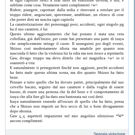
In ogni capitolo riesci a tirar fuori un emozione diversa, e dio, è
sublime come cosa. Veramente tanti complimenti >w<
Ridere, piangere, capottare dalla sedia e ritrovarsi a rotolare per il
troppo ridere, angosciare, spaventare, arrabbiare...un elenco di cose
che potrei dirti mi suscita ogni capitolo
La caratterizzazione dei personaggi pooi, accidenti, ogni singolo pg
ha il suo carattere, è lui
Questo ultimo aggiornamento che hai postato è stata una vera
coltellata, già dall'inizio, per come hai presentato una parte di izaya
che semplicemente stringe il cuore. Il susseguirsi poi degli eventi,
Shizuo così modestamente idiota ma amabile per quanto non
nasconda il fatto che la violenza lui la odia ma non riesce a reprimerla
Gaw, divago troppo ma devo dirtelo che sei magnifica +w+ io ti
osannerò a vita
E naturalmente ti perseguiterò finchè non aggiorni, perchè accidenti
ha fatto male questa ultima scena, ma dio quanto Shizuo ha fatto
bene.
Pensare a tutto quello che ha dovuto patire, principalmente dal suo
cervello bacato, seguito dal suo carattere e dalla voglia di essere
buono, di essere una persona che fa del bene e il comportamento di
izaya che alla fine gli ha dato una bastonata sui così detti.
Izaya naturalmente essendo all'oscuro di quello che ha fatto, pensa
che a Shizuo non importi un fico secco di lui o forse divagamente
dopo sbornia.
Gaw ç_ç aspetterò impaziente nel mio angolino silenzioso *W*
ancora complimenti
Segnala violazione