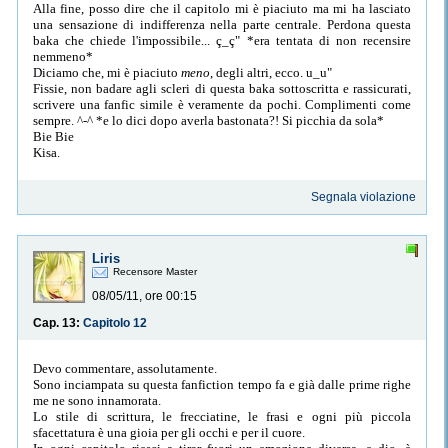
Alla fine, posso dire che il capitolo mi è piaciuto ma mi ha lasciato
una sensazione di indifferenza nella parte centrale. Perdona questa
baka che chiede l'impossibile... ç_ç" *era tentata di non recensire
nemmeno*
Diciamo che, mi è piaciuto
meno
, degli altri, ecco. u_u"
Fissie, non badare agli scleri di questa baka sottoscritta e rassicurati,
scrivere una fanfic simile è veramente da pochi. Complimenti come
sempre. ^-^ *e lo dici dopo averla bastonata?! Si picchia da sola*
Bie Bie
Kisa.
Segnala violazione
Liris
Recensore Master
08/05/11, ore 00:15
Cap. 13:
Capitolo 12
Devo commentare, assolutamente.
Sono inciampata su questa fanfiction tempo fa e già dalle prime righe
me ne sono innamorata.
Lo stile di scrittura, le frecciatine, le frasi e ogni più piccola
sfacettatura è una gioia per gli occhi e per il cuore.