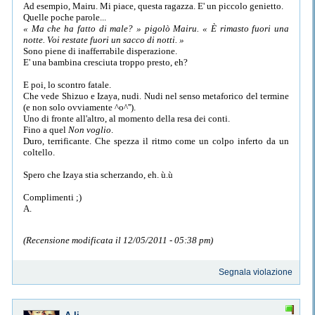
Ad esempio, Mairu. Mi piace, questa ragazza. E' un piccolo genietto.
Quelle poche parole...
« Ma che ha fatto di male? » pigolò Mairu. « È rimasto fuori una
notte. Voi restate fuori un sacco di notti. »
Sono piene di inafferrabile disperazione.
E' una bambina cresciuta troppo presto, eh?
E poi, lo scontro fatale.
Che vede Shizuo e Izaya, nudi. Nudi nel senso metaforico del termine
(e non solo ovviamente ^o^'').
Uno di fronte all'altro, al momento della resa dei conti.
Fino a quel
Non voglio
.
Duro, terrificante. Che spezza il ritmo come un colpo inferto da un
coltello.
Spero che Izaya stia scherzando, eh. ù.ù
Complimenti ;)
A.
(Recensione modificata il 12/05/2011 - 05:38 pm)
Segnala violazione