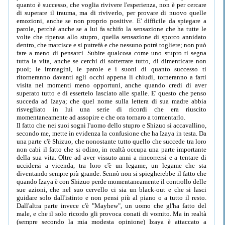
quanto è successo, che voglia rivivere l'esperienza, non è per cercare
di superare il trauma, ma di riviverlo, per provare di nuovo quelle
emozioni, anche se non proprio positive. E' difficile da spiegare a
parole, perchè anche se a lui fa schifo la sensazione che ha tutte le
volte che ripensa allo stupro, quella sensazione di sporco annidato
dentro, che marcisce e si putrefà e che nessuno potrà togliere; non può
fare a meno di pensarci. Subire qualcosa come uno stupro ti segna
tutta la vita, anche se cerchi di sotterrare tutto, di dimenticare non
puoi; le immagini, le parole e i suoni di quanto successo ti
ritorneranno davanti agli occhi appena li chiudi, torneranno a farti
visita nel momenti meno opportuni, anche quando credi di aver
superato tutto e di essertelo lasciato alle spalle. E' questo che penso
succeda ad Izaya; che quel nome sulla lettera di sua madre abbia
risvegliato in lui una serie di ricordi che era riuscito
momentaneamente ad assopire e che ora tornaro a tormentarlo.
Il fatto che nei suoi sogni l'uomo dello stupro e Shizuo si accavallino,
secondo me, mette in evidenza la confusione che ha Izaya in testa. Da
una parte c'è Shizuo, che nonostante tutto quello che succede tra loro
non cabi il fatto che si odino, in realtà occupa una parte importante
della sua vita. Oltre ad aver vissuto anni a rincorrersi e a tentare di
uccidersi a vicenda, tra loro c'è un legame, un legame che sta
diventando sempre più grande. Sennò non si spiegherebbe il fatto che
quando Izaya è con Shizuo perde momentaneamente il controllo delle
sue azioni, che nel suo cervello ci sia un black-out e che si lasci
guidare solo dall'istinto e non pensi più al piano o a tutto il resto.
Dall'altra parte invece c'è "Mayhew", un uomo che gl'ha fatto del
male, e che il solo ricordo gli provoca conati di vomito. Ma in realtà
(sempre secondo la mia modesta opinione) Izaya è attaccato a