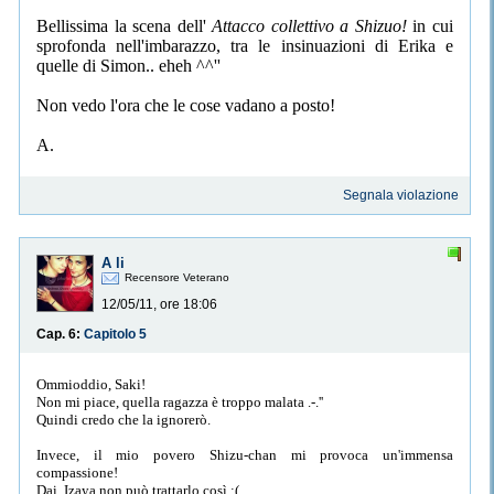
Bellissima la scena dell'
Attacco collettivo a Shizuo!
in cui
sprofonda nell'imbarazzo, tra le insinuazioni di Erika e
quelle di Simon.. eheh ^^''
Non vedo l'ora che le cose vadano a posto!
A.
Segnala violazione
A li
Recensore Veterano
12/05/11, ore 18:06
Cap. 6:
Capitolo 5
Ommioddio, Saki!
Non mi piace, quella ragazza è troppo malata .-.''
Quindi credo che la ignorerò.
Invece, il mio povero Shizu-chan mi provoca un'immensa
compassione!
Dai, Izaya non può trattarlo così ;(