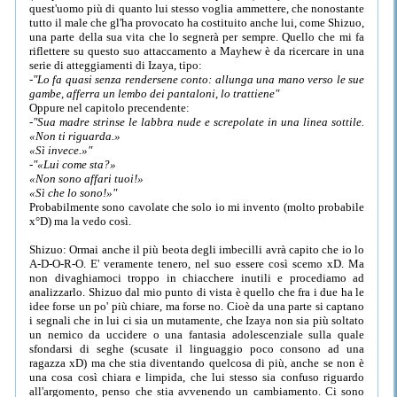
quest'uomo più di quanto lui stesso voglia ammettere, che nonostante
tutto il male che gl'ha provocato ha costituito anche lui, come Shizuo,
una parte della sua vita che lo segnerà per sempre. Quello che mi fa
riflettere su questo suo attaccamento a Mayhew è da ricercare in una
serie di atteggiamenti di Izaya, tipo:
-"Lo fa quasi senza rendersene conto: allunga una mano verso le sue
gambe, afferra un lembo dei pantaloni, lo trattiene"
Oppure nel capitolo precendente:
-"Sua madre strinse le labbra nude e screpolate in una linea sottile.
«Non ti riguarda.»
«Sì invece.»"
-"«Lui come sta?»
«Non sono affari tuoi!»
«Sì che lo sono!»"
Probabilmente sono cavolate che solo io mi invento (molto probabile
x°D) ma la vedo così.
Shizuo: Ormai anche il più beota degli imbecilli avrà capito che io lo
A-D-O-R-O. E' veramente tenero, nel suo essere così scemo xD. Ma
non divaghiamoci troppo in chiacchere inutili e procediamo ad
analizzarlo. Shizuo dal mio punto di vista è quello che fra i due ha le
idee forse un po' più chiare, ma forse no. Cioè da una parte si captano
i segnali che in lui ci sia un mutamente, che Izaya non sia più soltato
un nemico da uccidere o una fantasia adolescenziale sulla quale
sfondarsi di seghe (scusate il linguaggio poco consono ad una
ragazza xD) ma che stia diventando quelcosa di più, anche se non è
una cosa così chiara e limpida, che lui stesso sia confuso riguardo
all'argomento, penso che stia avvenendo un cambiamento. Ci sono