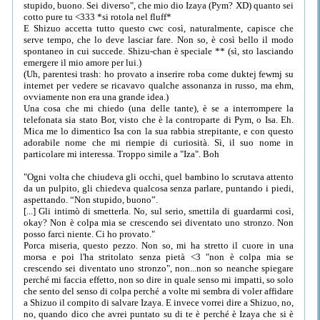
stupido, buono. Sei diverso", che mio dio Izaya (Pym? XD) quanto sei
cotto pure tu <333 *si rotola nel fluff*
E Shizuo accetta tutto questo cwc così, naturalmente, capisce che
serve tempo, che lo deve lasciar fare. Non so, è così bello il modo
spontaneo in cui succede. Shizu-chan è speciale ** (sì, sto lasciando
emergere il mio amore per lui.)
(Uh, parentesi trash: ho provato a inserire roba come duktej fewmj su
internet per vedere se ricavavo qualche assonanza in russo, ma ehm,
ovviamente non era una grande idea.)
Una cosa che mi chiedo (una delle tante), è se a interrompere la
telefonata sia stato Bor, visto che è la controparte di Pym, o Isa. Eh.
Mica me lo dimentico Isa con la sua rabbia strepitante, e con questo
adorabile nome che mi riempie di curiosità. Sì, il suo nome in
particolare mi interessa. Troppo simile a "Iza". Boh
"Ogni volta che chiudeva gli occhi, quel bambino lo scrutava attento
da un pulpito, gli chiedeva qualcosa senza parlare, puntando i piedi,
aspettando. “Non stupido, buono”.
[...] Gli intimò di smetterla. No, sul serio, smettila di guardarmi così,
okay? Non è colpa mia se crescendo sei diventato uno stronzo. Non
posso farci niente. Ci ho provato."
Porca miseria, questo pezzo. Non so, mi ha stretto il cuore in una
morsa e poi l'ha stritolato senza pietà <3 "non è colpa mia se
crescendo sei diventato uno stronzo", non...non so neanche spiegare
perché mi faccia effetto, non so dire in quale senso mi impatti, so solo
che sento del senso di colpa perché a volte mi sembra di voler affidare
a Shizuo il compito di salvare Izaya. E invece vorrei dire a Shizuo, no,
no, quando dico che avrei puntato su di te è perché è Izaya che si è