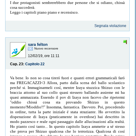
I due protagonisti sembrerebbero due persone che si odiano, chissà
cosa succederà.
Leggo i capitoli piano piano e recensisco.
Segnala violazione
sara felton
Nuovo recensore
12/02/19, ore 11:11
Cap. 23:
Capitolo 22
Va bene. Io non so cosa tireró fuori e quanti errori grammaticali faró
ma FREGACAZZI<3 Allora, parto dalla scena del ballo scolastico
perché si. Immaginarmeli cosí, mentre Izaya stuzzica Shizuo con le
braccia attorno al suo collo quasi stessero ballando assieme mi ha
quasi ammazzata. Essendo il pov di Izaya non facevo che ripetermi
"oddio chissá cosa sta provando Shizuo in questo
momento!Mioddio!!" Insomma, fantastica. Davvero. Poi, procedendo
in ordine, tutta la parte iniziale é stata straziante. Ho avvertito la
disperazione di Izaya (praticamente in overdose) hai descritto in
modo pazzesco e reale ogni passaggio dalle allucinazioni alla realtá.
Ho pianto cosí tanto... In questo capitolo Izaya ammette a sé stesso
che prova per Shizuo qualcosa che lo terrorizza. Qualcosa di cosí