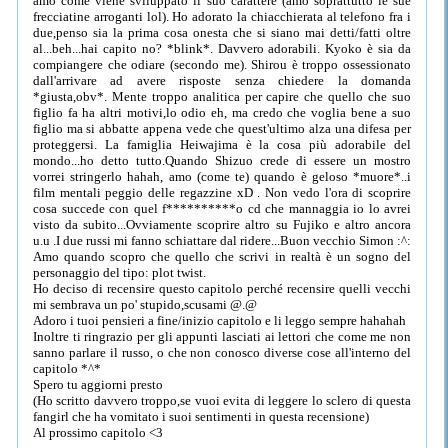
amo come viene sviluppato il suo carattere (amo soprattutto le sue
frecciatine arroganti lol). Ho adorato la chiacchierata al telefono fra i
due,penso sia la prima cosa onesta che si siano mai detti/fatti oltre
al...beh...hai capito no? *blink*. Davvero adorabili. Kyoko è sia da
compiangere che odiare (secondo me). Shirou è troppo ossessionato
dall'arrivare ad avere risposte senza chiedere la domanda
*giusta,obv*. Mente troppo analitica per capire che quello che suo
figlio fa ha altri motivi,lo odio eh, ma credo che voglia bene a suo
figlio ma si abbatte appena vede che quest'ultimo alza una difesa per
proteggersi. La famiglia Heiwajima è la cosa più adorabile del
mondo...ho detto tutto.Quando Shizuo crede di essere un mostro
vorrei stringerlo hahah, amo (come te) quando è geloso *muore*..i
film mentali peggio delle regazzine xD . Non vedo l'ora di scoprire
cosa succede con quel f**********o cd che mannaggia io lo avrei
visto da subito...Ovviamente scoprire altro su Fujiko e altro ancora
u.u .I due russi mi fanno schiattare dal ridere...Buon vecchio Simon :^:
Amo quando scopro che quello che scrivi in realtà è un sogno del
personaggio del tipo: plot twist.
Ho deciso di recensire questo capitolo perché recensire quelli vecchi
mi sembrava un po' stupido,scusami @.@
Adoro i tuoi pensieri a fine/inizio capitolo e li leggo sempre hahahah
Inoltre ti ringrazio per gli appunti lasciati ai lettori che come me non
sanno parlare il russo, o che non conosco diverse cose all'interno del
capitolo *^*
Spero tu aggiorni presto
(Ho scritto davvero troppo,se vuoi evita di leggere lo sclero di questa
fangirl che ha vomitato i suoi sentimenti in questa recensione)
Al prossimo capitolo <3