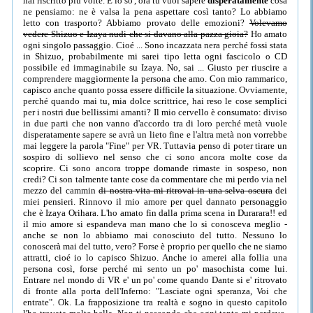
hai riscritto più volte. E lo so', ora tu vuoi sapere
disperatamente
cosa
ne pensiamo: ne è valsa la pena aspettare così tanto? Lo abbiamo
letto con trasporto? Abbiamo provato delle emozioni?
Volevamo
vedere Shizuo e Izaya nudi che si davano alla pazza gioia?
Ho amato
ogni singolo passaggio. Cioé ... Sono incazzata nera perché fossi stata
in Shizuo, probabilmente mi sarei tipo letta ogni fascicolo o CD
possibile ed immaginabile su Izaya. No, sai ... Giusto per riuscire a
comprendere maggiormente la persona che amo. Con mio rammarico,
capisco anche quanto possa essere difficile la situazione. Ovviamente,
perché quando mai tu, mia dolce scrittrice, hai reso le cose semplici
per i nostri due bellissimi amanti? Il mio cervello è consumato: diviso
in due parti che non vanno d'accordo tra di loro perché metà vuole
disperatamente sapere se avrà un lieto fine e l'altra metà non vorrebbe
mai leggere la parola "Fine" per VR. Tuttavia penso di poter tirare un
sospiro di sollievo nel senso che ci sono ancora molte cose da
scoprire. Ci sono ancora troppe domande rimaste in sospeso, non
credi? Ci son talmente tante cose da commentare che mi perdo via nel
mezzo del cammin
di nostra vita mi ritrovai in una selva oscura
dei
miei pensieri. Rinnovo il mio amore per quel dannato personaggio
che è Izaya Orihara. L'ho amato fin dalla prima scena in Durarara!! ed
il mio amore si espandeva man mano che lo si conosceva meglio -
anche se non lo abbiamo mai conosciuto del tutto. Nessuno lo
conoscerà mai del tutto, vero? Forse è proprio per quello che ne siamo
attratti, cioé io lo capisco Shizuo. Anche io amerei alla follia una
persona così, forse perché mi sento un po' masochista come lui.
Entrare nel mondo di VR e' un po' come quando Dante si e' ritrovato
di fronte alla porta dell'Inferno: "Lasciate ogni speranza, Voi che
entrate". Ok. La frapposizione tra realtà e sogno in questo capitolo