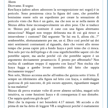
Ahem
Dicevamo. Il sogno
Ken/Izaya (adoro adoro adooooro la sovrapposizione nei sogni) è in
pericolo. Sono pensierosa circa la figura del cane, che potrebbe
benissimo essere solo un espediente per creare la sensazione di
pericolo visto che Ken è un gatto, ma che non so se nella mente di
Shizuo abbia forse inconsapevolmente un altro peso. Che si traduce
in: Shizuo può già sostituire il cane con una figura altrettanto
minacciosa? Magari non troppo delineata ma di cui già riesce a
intravederne i contorni? Dal seguente "Se lui era lì, allora chi...?"
sembrerebbe, sfortunatamente per me, un sì. Dico così perché sai dei
miei sentimenti contrastanti al riguardo, dato che vorrei allo stesso
tempo che possa capire più a fondo Izaya e però temo che ci riesca.
Non solo per via dell'epilogo e di cosa significherebbe sapere ciò che
potrebbe sapere, ma anche perché ciò che potrebbe sapere è un
argomento decisamente pesantuccio. È pronto per affrontarlo? Non
rischia di cambiare troppo il rapporto con Izaya? Non rischia che
Izaya fugga a gambe levate inorridito dal fatto che sappia
decisamente troppo?
Non solo, Shizuo accenna anche all'ombra che guizza sotto il letto. È
sempre un riferimento alla figura sul letto con Izaya, o simboleggia
qualcosa di più nascosto, di più oscuro appunto, riguardante magari
la sua malattia?
Shizuo dà prova svariate volte di avere almeno un'idea, magari solo
intuitiva, su come funzioni Izaya e di conseguenza il suo disturbo.
Che sappia qualcosa già da qui?
Direi che la risposta è nei benedetti 4.17 minuti. Mi accodo a chi
prima di me ha detto di leggere VR a singhiozzi perché è esattamente