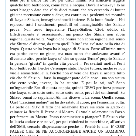
bene per il ballo? Ho riso per dieci minuti. Mi mancava leggere
qualche loro battibecco, come l'aria e l'acqua. Dov'è il whiskey? Io ne
avrei bisogno dato che e' da dieci minuti che sto cercando di buttar
giù una recensione come si deve, ma continuo a perdermi nei meandri
di Izaya e Shizuo, immaginandomeli insieme. E la botta finale ... Hai
espresso tutti i sentimenti possibili ed immaginabile che Shizuo
prova. Non trovo inquietante l'Izaya-Stalker. Cioé, oddio, sì.
Effettivamente e' ossessionato, ma penso che Shinra non abbia
ragione, questa volta. Voglio che Shinra non abbia ragione, nel senso
che Shizuo e' diverso, da tutto quell' "altro" che c'e' stato nella vita di
Izaya. Questa volta Izaya ha
bisogno
di Shizuo. Forse all'inizio tutto
era partito come un gioco, ma man mano che andavano avanti e'
diventato altro perché Izaya sa' che su questa Terra,e' proprio Shizuo
la persona "giusta" in quella vita perché ... Per svariati motivi. Per i
loro battibecchi. Perché c'è sempre stato. Perché tuttora, anche se non
vuole ammetterlo, e' lì. Perché non e' vero che Izaya si aspetta tutto
ciò che fa' Shizuo - forse la maggior parte delle cose - ma son sicura
che certe volte, invece, lo ha stupito. E poi lo sai, no? Sono
un'inguaribile Fan di questa coppia, quindi DEVO per forza pensare
che Izaya, sotto sotto sotto sotto sotto sotto, provi dei sentimenti. Su
Shizuo ormai lo sappiamo. Ah, ma dicevo ... La scena.
Quella
scena.
Quel "Lasciami andare" mi ha devastato il cuore, per l'ennesima volta.
La parte del SUV. Il fatto che solamente Izaya sia stato in grado di
calmare
la Bestia
. Il Pazzo e il Mostro. Ci vuole solamente un Pazzo
per fermare un Mostro. Posso ricominciare a piangere? E Shizuo che
lo lascia andare e se ne va', per poi chiudersi in macchina e, all'arrivo
dell'SMS, cercarlo disperatamente perché ... Perché lo ama. E' COSI'
PALESE CHE SE NE ACCORGEREBBE ANCHE UN BAMBINO,