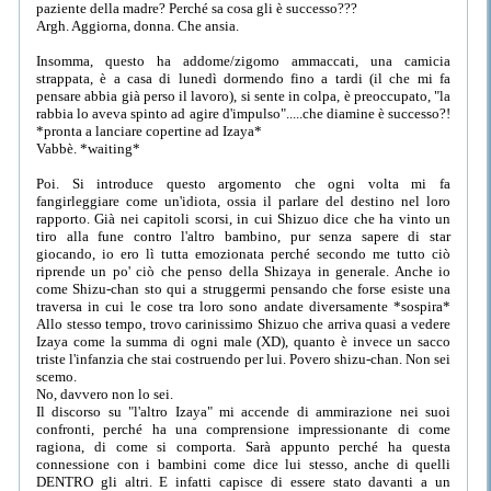
paziente della madre? Perché sa cosa gli è successo???
Argh. Aggiorna, donna. Che ansia.
Insomma, questo ha addome/zigomo ammaccati, una camicia
strappata, è a casa di lunedì dormendo fino a tardi (il che mi fa
pensare abbia già perso il lavoro), si sente in colpa, è preoccupato, "la
rabbia lo aveva spinto ad agire d'impulso".....che diamine è successo?!
*pronta a lanciare copertine ad Izaya*
Vabbè. *waiting*
Poi. Si introduce questo argomento che ogni volta mi fa
fangirleggiare come un'idiota, ossia il parlare del destino nel loro
rapporto. Già nei capitoli scorsi, in cui Shizuo dice che ha vinto un
tiro alla fune contro l'altro bambino, pur senza sapere di star
giocando, io ero lì tutta emozionata perché secondo me tutto ciò
riprende un po' ciò che penso della Shizaya in generale. Anche io
come Shizu-chan sto qui a struggermi pensando che forse esiste una
traversa in cui le cose tra loro sono andate diversamente *sospira*
Allo stesso tempo, trovo carinissimo Shizuo che arriva quasi a vedere
Izaya come la summa di ogni male (XD), quanto è invece un sacco
triste l'infanzia che stai costruendo per lui. Povero shizu-chan. Non sei
scemo.
No, davvero non lo sei.
Il discorso su "l'altro Izaya" mi accende di ammirazione nei suoi
confronti, perché ha una comprensione impressionante di come
ragiona, di come si comporta. Sarà appunto perché ha questa
connessione con i bambini come dice lui stesso, anche di quelli
DENTRO gli altri. E infatti capisce di essere stato davanti a un