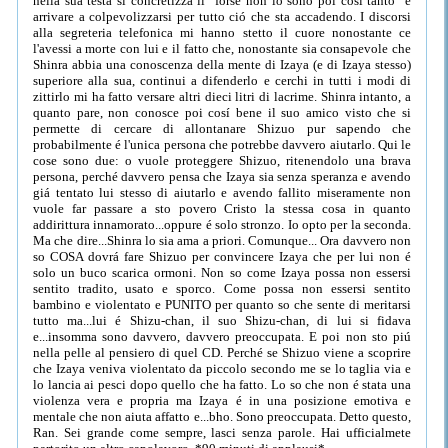
nella sua testa si concretizza il "forse non lo sono poi cosí tanto" e
arrivare a colpevolizzarsi per tutto ció che sta accadendo. I discorsi
alla segreteria telefonica mi hanno stetto il cuore nonostante ce
l'avessi a morte con lui e il fatto che, nonostante sia consapevole che
Shinra abbia una conoscenza della mente di Izaya (e di Izaya stesso)
superiore alla sua, continui a difenderlo e cerchi in tutti i modi di
zittirlo mi ha fatto versare altri dieci litri di lacrime. Shinra intanto, a
quanto pare, non conosce poi cosí bene il suo amico visto che si
permette di cercare di allontanare Shizuo pur sapendo che
probabilmente é l'unica persona che potrebbe davvero aiutarlo. Qui le
cose sono due: o vuole proteggere Shizuo, ritenendolo una brava
persona, perché davvero pensa che Izaya sia senza speranza e avendo
giá tentato lui stesso di aiutarlo e avendo fallito miseramente non
vuole far passare a sto povero Cristo la stessa cosa in quanto
addirittura innamorato...oppure é solo stronzo. Io opto per la seconda.
Ma che dire...Shinra lo sia ama a priori. Comunque... Ora davvero non
so COSA dovrá fare Shizuo per convincere Izaya che per lui non é
solo un buco scarica ormoni. Non so come Izaya possa non essersi
sentito tradito, usato e sporco. Come possa non essersi sentito
bambino e violentato e PUNITO per quanto so che sente di meritarsi
tutto ma...lui é Shizu-chan, il suo Shizu-chan, di lui si fidava
e...insomma sono davvero, davvero preoccupata. E poi non sto piú
nella pelle al pensiero di quel CD. Perché se Shizuo viene a scoprire
che Izaya veniva violentato da piccolo secondo me se lo taglia via e
lo lancia ai pesci dopo quello che ha fatto. Lo so che non é stata una
violenza vera e propria ma Izaya é in una posizione emotiva e
mentale che non aiuta affatto e...bho. Sono preoccupata. Detto questo,
Ran. Sei grande come sempre, lasci senza parole. Hai ufficialmete