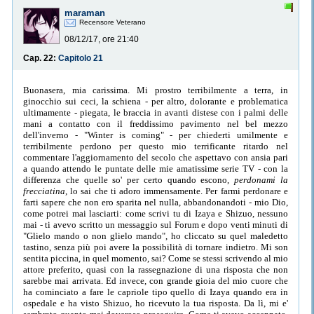
maraman
Recensore Veterano
08/12/17, ore 21:40
Cap. 22:
Capitolo 21
Buonasera, mia carissima. Mi prostro terribilmente a terra, in
ginocchio sui ceci, la schiena - per altro, dolorante e problematica
ultimamente - piegata, le braccia in avanti distese con i palmi delle
mani a contatto con il freddissimo pavimento nel bel mezzo
dell'inverno - "Winter is coming" - per chiederti umilmente e
terribilmente perdono per questo mio terrificante ritardo nel
commentare l'aggiornamento del secolo che aspettavo con ansia pari
a quando attendo le puntate delle mie amatissime serie TV - con la
differenza che quelle so' per certo quando escono,
perdonami la
frecciatina
, lo sai che ti adoro immensamente. Per farmi perdonare e
farti sapere che non ero sparita nel nulla, abbandonandoti - mio Dio,
come potrei mai lasciarti: come scrivi tu di Izaya e Shizuo, nessuno
mai - ti avevo scritto un messaggio sul Forum e dopo venti minuti di
"Glielo mando o non glielo mando", ho cliccato su quel maledetto
tastino, senza più poi avere la possibilità di tornare indietro. Mi son
sentita piccina, in quel momento, sai? Come se stessi scrivendo al mio
attore preferito, quasi con la rassegnazione di una risposta che non
sarebbe mai arrivata. Ed invece, con grande gioia del mio cuore che
ha cominciato a fare le capriole tipo quello di Izaya quando era in
ospedale e ha visto Shizuo, ho ricevuto la tua risposta. Da lì, mi e'