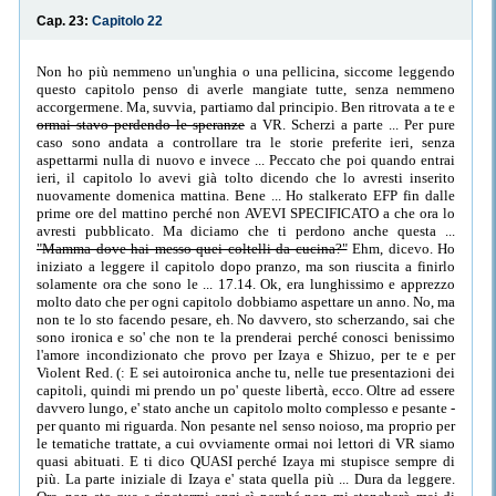
Cap. 23:
Capitolo 22
Non ho più nemmeno un'unghia o una pellicina, siccome leggendo
questo capitolo penso di averle mangiate tutte, senza nemmeno
accorgermene. Ma, suvvia, partiamo dal principio. Ben ritrovata a te e
ormai stavo perdendo le speranze
a VR. Scherzi a parte ... Per pure
caso sono andata a controllare tra le storie preferite ieri, senza
aspettarmi nulla di nuovo e invece ... Peccato che poi quando entrai
ieri, il capitolo lo avevi già tolto dicendo che lo avresti inserito
nuovamente domenica mattina. Bene ... Ho stalkerato EFP fin dalle
prime ore del mattino perché non AVEVI SPECIFICATO a che ora lo
avresti pubblicato. Ma diciamo che ti perdono anche questa ...
"Mamma dove hai messo quei coltelli da cucina?"
Ehm, dicevo. Ho
iniziato a leggere il capitolo dopo pranzo, ma son riuscita a finirlo
solamente ora che sono le ... 17.14. Ok, era lunghissimo e apprezzo
molto dato che per ogni capitolo dobbiamo aspettare un anno. No, ma
non te lo sto facendo pesare, eh. No davvero, sto scherzando, sai che
sono ironica e so' che non te la prenderai perché conosci benissimo
l'amore incondizionato che provo per Izaya e Shizuo, per te e per
Violent Red. (: E sei autoironica anche tu, nelle tue presentazioni dei
capitoli, quindi mi prendo un po' queste libertà, ecco. Oltre ad essere
davvero lungo, e' stato anche un capitolo molto complesso e pesante -
per quanto mi riguarda. Non pesante nel senso noioso, ma proprio per
le tematiche trattate, a cui ovviamente ormai noi lettori di VR siamo
quasi abituati. E ti dico QUASI perché Izaya mi stupisce sempre di
più. La parte iniziale di Izaya e' stata quella più ... Dura da leggere.