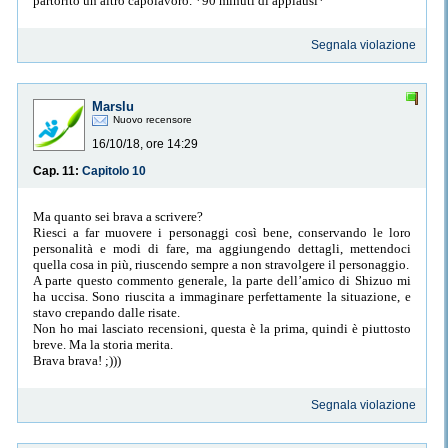
partorito un altro capolavoro. *90 minuti di applausi*
Segnala violazione
Marslu
Nuovo recensore
16/10/18, ore 14:29
Cap. 11:
Capitolo 10
Ma quanto sei brava a scrivere?
Riesci a far muovere i personaggi così bene, conservando le loro
personalità e modi di fare, ma aggiungendo dettagli, mettendoci
quella cosa in più, riuscendo sempre a non stravolgere il personaggio.
A parte questo commento generale, la parte dell’amico di Shizuo mi
ha uccisa. Sono riuscita a immaginare perfettamente la situazione, e
stavo crepando dalle risate.
Non ho mai lasciato recensioni, questa è la prima, quindi è piuttosto
breve. Ma la storia merita.
Brava brava! ;)))
Segnala violazione