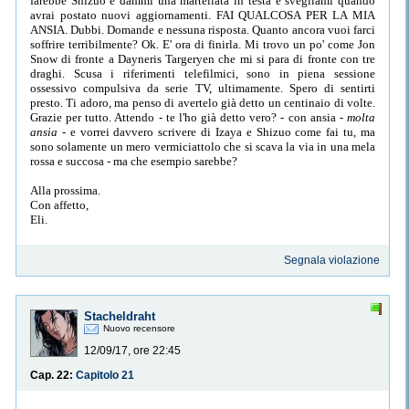
farebbe Shizuo e dammi una martellata in testa e svegliami quando
avrai postato nuovi aggiornamenti. FAI QUALCOSA PER LA MIA
ANSIA. Dubbi. Domande e nessuna risposta. Quanto ancora vuoi farci
soffrire terribilmente? Ok. E' ora di finirla. Mi trovo un po' come Jon
Snow di fronte a Dayneris Targeryen che mi si para di fronte con tre
draghi. Scusa i riferimenti telefilmici, sono in piena sessione
ossessivo compulsiva da serie TV, ultimamente. Spero di sentirti
presto. Ti adoro, ma penso di avertelo già detto un centinaio di volte.
Grazie per tutto. Attendo - te l'ho già detto vero? - con ansia -
molta
ansia
- e vorrei davvero scrivere di Izaya e Shizuo come fai tu, ma
sono solamente un mero vermiciattolo che si scava la via in una mela
rossa e succosa - ma che esempio sarebbe?
Alla prossima.
Con affetto,
Eli.
Segnala violazione
Stacheldraht
Nuovo recensore
12/09/17, ore 22:45
Cap. 22:
Capitolo 21