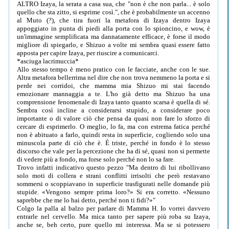
ALTRO Izaya, la serata a casa sua, che "non è che non parla... è solo
quello che sta zitto, si esprime così.", che è probabilmente un accenno
al Muto (?), che tira fuori la metafora di Izaya dentro Izaya
appoggiato in punta di piedi alla porta con lo spioncino, e wow, è
un'immagine semplificata ma dannatamente efficace, è forse il modo
migliore di spiegarlo, e Shizuo a volte mi sembra quasi essere fatto
apposta per capire Izaya, per riuscire a comunicarci.
*asciuga lacrimuccia*
Allo stesso tempo è meno pratico con le facciate, anche con le sue.
Altra metafora bellerrima nel dire che non trova nemmeno la porta e si
perde nei corridoi, che mamma mia Shizuo mi stai facendo
emozionare mannaggia a te. L'ho già detto ma Shizuo ha una
comprensione fenomenale di Izaya tanto quanto scarsa è quella di sé.
Sembra così incline a considerarsi stupido, a considerare poco
importante o di valore ciò che pensa da quasi non fare lo sforzo di
cercare di esprimerlo. O meglio, lo fa, ma con estrema fatica perché
non è abituato a farlo, quindi resta in superficie, cogliendo solo una
minuscola parte di ciò che è. È triste, perché in fondo è lo stesso
discorso che vale per la percezione che ha di sé, quasi non si permette
di vedere più a fondo, ma forse solo perché non lo sa fare.
Trovo infatti indicativo questo pezzo "Ma dentro di lui ribollivano
solo moti di collera e strani conflitti irrisolti che però restavano
sommersi o scoppiavano in superficie trasfigurati nelle domande più
stupide. «Vengono sempre prima loro?» Si era corretto. «Nessuno
saprebbe che me lo hai detto, perché non ti fidi?»"
Colgo la palla al balzo per parlare di Mamma H. Io vorrei davvero
entrarle nel cervello. Ma mica tanto per sapere più roba su Izaya,
anche se, beh certo, pure quello mi interessa. Ma se si potessero