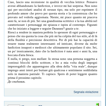
Ciao, lascio una recensione in qualità di vecchia lettrice. Pensavo
avessi abbandonato la fanfiction, e invece mi hai sorpresa. Non sono
qui per sncciolarti analisi di nessun tipo, ma solo per esprimere il
profondo amore che provo per questa storia e la contentezza che ho
provato nel vederla aggiornata. Niente, mi piace quanto mi piaceva
anni fa, se non di più. Sei una grandissima scrittrice e la tua abiltà nel
caratterizzare i personaggi mi spiazza e ispira al contempo. Figurati
che ho iniziato a leggere e seguire Durarara!! grazie a te.
Riesci a rendere in maniera perfetta lo spessore di ogni personaggio e
penso che sia questa la cosa che più mi ha colpita del tuo stile, al di là
della fluidità e precisione descrittiva. Per di più hai la capacità di
tessere trame realmente interessanti ed intricate, diverse da molte
fanfiction insapori e mediocri che ultimamente popolano il sito. Sei,
un po' ironicamente, dato che la fanfiction è nata anni e anni fa, una
boccata d'aria fresca.
E nulla, ti prego, non mollare. Io stessa sono una persona soggetta a
continui blocchi dello scrittore, e ho a mia volta degli impegni
improrogabili che apparengono alla sfera della "vita reale", dunque
impiego anni interi per buttare giù qualcosa e sentirmene soddisfatta
solo in maniera parziale. Ti capisco. Spero di poter leggere quanto
prima il prossimo capitolo.
До свидания
.
Segnala violazione