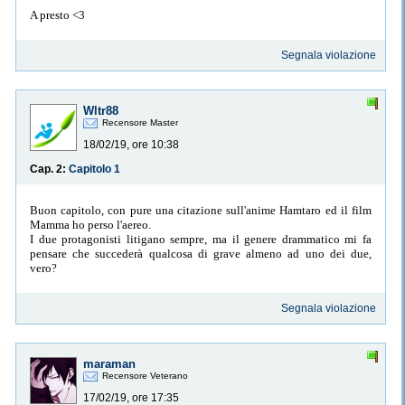
A presto <3
Segnala violazione
Wltr88
Recensore Master
18/02/19, ore 10:38
Cap. 2:
Capitolo 1
Buon capitolo, con pure una citazione sull'anime Hamtaro ed il film
Mamma ho perso l'aereo.
I due protagonisti litigano sempre, ma il genere drammatico mi fa
pensare che succederà qualcosa di grave almeno ad uno dei due,
vero?
Segnala violazione
maraman
Recensore Veterano
17/02/19, ore 17:35