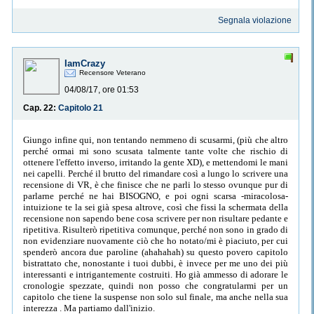
Segnala violazione
IamCrazy
Recensore Veterano
04/08/17, ore 01:53
Cap. 22:
Capitolo 21
Giungo infine qui, non tentando nemmeno di scusarmi, (più che altro
perché ormai mi sono scusata talmente tante volte che rischio di
ottenere l'effetto inverso, irritando la gente XD), e mettendomi le mani
nei capelli. Perché il brutto del rimandare così a lungo lo scrivere una
recensione di VR, è che finisce che ne parli lo stesso ovunque pur di
parlarne perché ne hai BISOGNO, e poi ogni scarsa -miracolosa-
intuizione te la sei già spesa altrove, così che fissi la schermata della
recensione non sapendo bene cosa scrivere per non risultare pedante e
ripetitiva. Risulterò ripetitiva comunque, perché non sono in grado di
non evidenziare nuovamente ciò che ho notato/mi è piaciuto, per cui
spenderò ancora due paroline (ahahahah) su questo povero capitolo
bistrattato che, nonostante i tuoi dubbi, è invece per me uno dei più
interessanti e intrigantemente costruiti. Ho già ammesso di adorare le
cronologie spezzate, quindi non posso che congratularmi per un
capitolo che tiene la suspense non solo sul finale, ma anche nella sua
interezza . Ma partiamo dall'inizio.