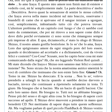
Ora, non sto qua a ripetermi
anzi sì perché non mi stancherò mai di
dirlo
... Io amo Izaya. E questo mio amore non finirà mai di esistere e
vederlo così, mi fa' semplicemente male. La parte descrittiva e' molto
... Descrittiva. Avevo quasi la sensazione di sentire lo stesso coltello
che Izaya aveva nella mano incidersi sul mio braccio, osservarne i
brandelli di carne che si aprivano ed il sangue iniziare a sgorgare,
così, semplicemente, imbrattando tutto ciò che poteva trovare.
L'ulteriore problema di un capitolo così lungo e' che ci sarebbe così
tanto da commentare, che poi mi ritrovo a non sapere come dirlo e
dove dirlo perché ovviamente ci sono scene che rimangono sempre
più impresse di altre. E qua, diciamocelo, e' stato lo sfogo di Shizuo.
Shizuo, il nostro amato gorilla bestiolone. Io lo so' che lo ama, Izaya.
Loro due sprigionano amore da ogni singolo poro del loro essere,
quando si decideranno ad accettarlo e a dichiararselo, così da vivere
felici e contenti? Cos-Cosa? Scusate, non ho capito bene cosa mi state
comunicando dalla regia? Ah, che sto leggendo Violent Red quindi ...
Mi state dicendo che Izaya e Shizuo non saranno mai felici e contenti
insieme? No. Sono sicura che la nostra amatissima autrice smentirà le
voci di corridoio che insinuano che non esiste lieto fine.
Giusto?
Ok.
Torno in me. Shizuo ha sbroccato. E la scena ... Non lo so', volevo
prenderlo a urlargli in faccia quando si sarebbe deciso davvero a
baciarlo, invece che continuare a ripeterselo solamente in testa. Ti
giuro. Ho bisogno che si bacino. Ma un bacio di quelli baciosi. Che
solo loro sanno darsi. Ho bisogno io. Tutti noi ne abbiamo bisogno.
Penso più del sesso e di ogni altra cosa. Io ho bisogno di sapere cos'e
successo ad aprile. E Shizuo deve muoversi a prendere in mano quei
benedetti CD. Noi meritiamo di sapere dopo tutte queste sofferenze.
Ah. Ma vogliamo parlare di quel piccolo FlashBack di Shizuo vestito