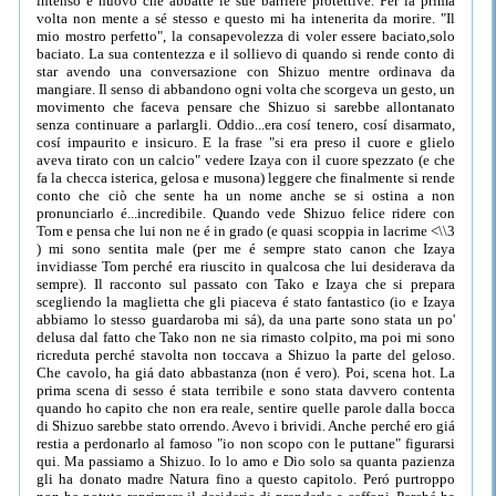
intenso e nuovo che abbatte le sue barriere protettive. Per la prima
volta non mente a sé stesso e questo mi ha intenerita da morire. "Il
mio mostro perfetto", la consapevolezza di voler essere baciato,solo
baciato. La sua contentezza e il sollievo di quando si rende conto di
star avendo una conversazione con Shizuo mentre ordinava da
mangiare. Il senso di abbandono ogni volta che scorgeva un gesto, un
movimento che faceva pensare che Shizuo si sarebbe allontanato
senza continuare a parlargli. Oddio...era cosí tenero, cosí disarmato,
cosí impaurito e insicuro. E la frase "si era preso il cuore e glielo
aveva tirato con un calcio" vedere Izaya con il cuore spezzato (e che
fa la checca isterica, gelosa e musona) leggere che finalmente si rende
conto che ciò che sente ha un nome anche se si ostina a non
pronunciarlo é...incredibile. Quando vede Shizuo felice ridere con
Tom e pensa che lui non ne é in grado (e quasi scoppia in lacrime <\\3
) mi sono sentita male (per me é sempre stato canon che Izaya
invidiasse Tom perché era riuscito in qualcosa che lui desiderava da
sempre). Il racconto sul passato con Tako e Izaya che si prepara
scegliendo la maglietta che gli piaceva é stato fantastico (io e Izaya
abbiamo lo stesso guardaroba mi sá), da una parte sono stata un po'
delusa dal fatto che Tako non ne sia rimasto colpito, ma poi mi sono
ricreduta perché stavolta non toccava a Shizuo la parte del geloso.
Che cavolo, ha giá dato abbastanza (non é vero). Poi, scena hot. La
prima scena di sesso é stata terribile e sono stata davvero contenta
quando ho capito che non era reale, sentire quelle parole dalla bocca
di Shizuo sarebbe stato orrendo. Avevo i brividi. Anche perché ero giá
restia a perdonarlo al famoso "io non scopo con le puttane" figurarsi
qui. Ma passiamo a Shizuo. Io lo amo e Dio solo sa quanta pazienza
gli ha donato madre Natura fino a questo capitolo. Peró purtroppo