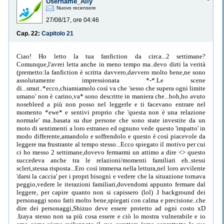
Username_Ally
Nuovo recensore
27/08/17, ore 04:46
Cap. 22:
Capitolo 21
Ciao! Ho letto la tua fanfiction da circa...2 settimane?
Comunque,l'avrei letta anche in meno tempo ma..devo dirti la verità
(premetto:la fanfiction è scritta davvero,davvero molto bene,ne sono
assolutamente impressionata *-*.Le scene
di...smut..*ecco,chiamiamolo così va che 'sesso che supera ogni limite
umano' non è carino,va* sono descritte in maniera che...boh,ho avuto
nosebleed a più non posso nel leggerle e ti facevano entrare nel
momento *ewe* e sentivi proprio che 'questa non è una relazione
normale' ma..basata su due persone che sono state investite da un
moto di sentimenti a loro estraneo ed ognuno vede questo 'impatto' in
modo differente,amandolo e soffrendolo e questo è così piacevole da
leggere ma frustrante al tempo stesso...Ecco spiegato il motivo per cui
ci ho messo 2 settimane,dovevo fermarmi un attimo a dire <
> questo
succedeva anche tra le relazioni/momenti familiari eh..stessi
scleri,stessa risposta...Ero così immersa nella lettura,nel loro avvilente
'darsi la caccia' per i propri bisogni e vedere che la situazione tornava
peggio,vedere le iterazioni familiari,dovendomi appunto fermare dal
leggere, per capire quanto non si capissero (lol) .I background dei
personaggi sono fatti molto bene,spiegati con calma e precisione..che
dire dei personaggi,Shizuo deve essere protetto ad ogni costo xD
.Izaya stesso non sa più cosa essere e ciò lo mostra vulnerabile e io