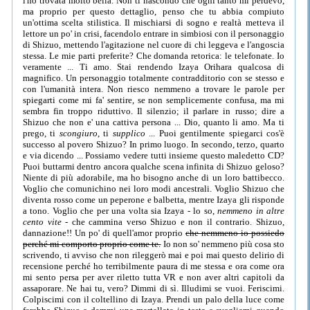
l'ho trovata molto bella. Non ti nascondo che ogni tanto mi perdevo,
ma proprio per questo dettaglio, penso che tu abbia compiuto
un'ottima scelta stilistica. Il mischiarsi di sogno e realtà metteva il
lettore un po' in crisi, facendolo entrare in simbiosi con il personaggio
di Shizuo, mettendo l'agitazione nel cuore di chi leggeva e l'angoscia
stessa. Le mie parti preferite? Che domanda retorica: le telefonate. Io
veramente ... Ti amo. Stai rendendo Izaya Orihara qualcosa di
magnifico. Un personaggio totalmente contradditorio con se stesso e
con l'umanità intera. Non riesco nemmeno a trovare le parole per
spiegarti come mi fa' sentire, se non semplicemente confusa, ma mi
sembra fin troppo riduttivo. Il silenzio; il parlare in russo; dire a
Shizuo che non e' una cattiva persona ... Dio, quanto li amo. Ma ti
prego, ti
scongiuro
, ti
supplico
... Puoi gentilmente spiegarci cos'è
successo al povero Shizuo? In primo luogo. In secondo, terzo, quarto
e via dicendo ... Possiamo vedere tutti insieme questo maledetto CD?
Puoi buttarmi dentro ancora qualche scena infinita di Shizuo geloso?
Niente di più adorabile, ma ho bisogno anche di un loro battibecco.
Voglio che comunichino nei loro modi ancestrali. Voglio Shizuo che
diventa rosso come un peperone e balbetta, mentre Izaya gli risponde
a tono. Voglio che per una volta sia Izaya - lo so,
nemmeno in altre
cento vite
- che cammina verso Shizuo e non il contrario. Shizuo,
dannazione!! Un po' di quell'amor proprio
che nemmeno io possiedo
perché mi comporto proprio come te.
Io non so' nemmeno più cosa sto
scrivendo, ti avviso che non rileggerò mai e poi mai questo delirio di
recensione perché ho terribilmente paura di me stessa e ora come ora
mi sento persa per aver riletto tutta VR e non aver altri capitoli da
assaporare. Ne hai tu, vero? Dimmi di sì. Illudimi se vuoi. Feriscimi.
Colpiscimi con il coltellino di Izaya. Prendi un palo della luce come