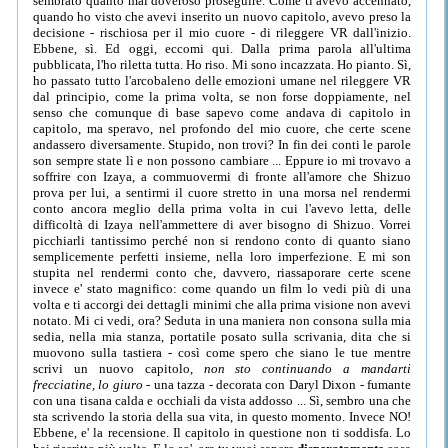
sembrato quanto mai doveroso proseguire. Come ti avevo accennato,
quando ho visto che avevi inserito un nuovo capitolo, avevo preso la
decisione - rischiosa per il mio cuore - di rileggere VR dall'inizio.
Ebbene, sì. Ed oggi, eccomi qui. Dalla prima parola all'ultima
pubblicata, l'ho riletta tutta. Ho riso. Mi sono incazzata. Ho pianto. Sì,
ho passato tutto l'arcobaleno delle emozioni umane nel rileggere VR
dal principio, come la prima volta, se non forse doppiamente, nel
senso che comunque di base sapevo come andava di capitolo in
capitolo, ma speravo, nel profondo del mio cuore, che certe scene
andassero diversamente. Stupido, non trovi? In fin dei conti le parole
son sempre state lì e non possono cambiare ... Eppure io mi trovavo a
soffrire con Izaya, a commuovermi di fronte all'amore che Shizuo
prova per lui, a sentirmi il cuore stretto in una morsa nel rendermi
conto ancora meglio della prima volta in cui l'avevo letta, delle
difficoltà di Izaya nell'ammettere di aver bisogno di Shizuo. Vorrei
picchiarli tantissimo perché non si rendono conto di quanto siano
semplicemente perfetti insieme, nella loro imperfezione. E mi son
stupita nel rendermi conto che, davvero, riassaporare certe scene
invece e' stato magnifico: come quando un film lo vedi più di una
volta e ti accorgi dei dettagli minimi che alla prima visione non avevi
notato. Mi ci vedi, ora? Seduta in una maniera non consona sulla mia
sedia, nella mia stanza, portatile posato sulla scrivania, dita che si
muovono sulla tastiera - così come spero che siano le tue mentre
scrivi un nuovo capitolo,
non sto continuando a mandarti
frecciatine, lo giuro
- una tazza - decorata con Daryl Dixon - fumante
con una tisana calda e occhiali da vista addosso ... Sì, sembro una che
sta scrivendo la storia della sua vita, in questo momento. Invece NO!
Ebbene, e' la recensione. Il capitolo in questione non ti soddisfa. Lo