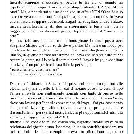
lasciato scappare un'occasione, perché tu fai più di quanto mi
aspetterei da chiunque. Izaya sembra stargli urlando "CAPISCIMI, tu
puoi". Ma, a ricordarmi subito dopo che in effetti NON SO se Shizuo
avrebbe veramente potuto fare qualcosa, che magari non è solo Izaya
che si lascia scappare occasioni, magari ha sbagliato anche Shizuo,
magari semplicemente sti due si sfioreranno e basta ma non si
raggiungeranno mai davvero, giunge lapidariamente il "fino a ieri
sera."
Ho una tale ansia anche solo a immaginare in cosa possa aver
sbagliato Shizuo che non so da dove partire. Ma non è un modo per
condannarlo, non gli sto negando che possa sbagliare in quanto
umano, in quanto portato all'estremo da Izaya che le tenta tutte pur di
testare la gente, no. Ho solo il terrore perché Izaya è Izaya, e sbagliare
con Izaya è un po' perdere la sua fiducia per sempre.
*rosicchia le unghie, in ansia*
Non che sia giusto, eh, ma è così
Dopo un flashback di Shizuo alle prese col suo primo giorno alle
elementari (...ma porello D:), in cui si notano cose interessanti tipo
l'ansia a livelli non esattamente normali con tanto di brusio nelle
orecchie e momenti di simil-blackout... lo troviamo al Russia Sushi,
dove ora lavora per "gentile concessione di Izaya". Sai già cosa penso
sul perché Izaya gli abbia trovato lavoro, e principalmente è
riassumibile in "per svariati motivi, alcuni più opportunistici, altri più
sinceri, la maggior parte a metà" XD
Intanto, una cosa che mi sto chiedendo, è quanto ricordi Izaya della
telefonata del giorno prima. Insomma, in teoria potrebbe ricordare, ma
nel capitolo 18 per esempio faceva un dietrofront repentino