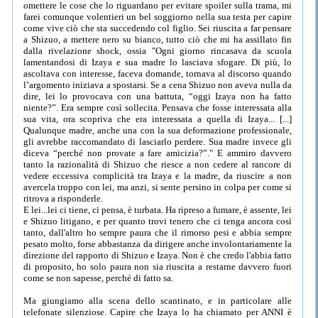
omettere le cose che lo riguardano per evitare spoiler sulla trama, mi
farei comunque volentieri un bel soggiorno nella sua testa per capire
come vive ciò che sta succedendo col figlio. Sei riuscita a far pensare
a Shizuo, a mettere nero su bianco, tutto ciò che mi ha assillato fin
dalla rivelazione shock, ossia "Ogni giorno rincasava da scuola
lamentandosi di Izaya e sua madre lo lasciava sfogare. Di più, lo
ascoltava con interesse, faceva domande, tornava al discorso quando
l’argomento iniziava a spostarsi. Se a cena Shizuo non aveva nulla da
dire, lei lo provocava con una battuta, “oggi Izaya non ha fatto
niente?”. Era sempre così sollecita. Pensava che fosse interessata alla
sua vita, ora scopriva che era interessata a quella di Izaya... [...]
Qualunque madre, anche una con la sua deformazione professionale,
gli avrebbe raccomandato di lasciarlo perdere. Sua madre invece gli
diceva “perché non provate a fare amicizia?”." E ammiro davvero
tanto la razionalità di Shizuo che riesce a non cedere al rancore di
vedere eccessiva complicità tra Izaya e la madre, da riuscire a non
avercela troppo con lei, ma anzi, si sente persino in colpa per come si
ritrova a risponderle.
E lei...lei ci tiene, ci pensa, è turbata. Ha ripreso a fumare, è assente, lei
e Shizuo litigano, e per quanto trovi tenero che ci tenga ancora così
tanto, dall'altro ho sempre paura che il rimorso pesi e abbia sempre
pesato molto, forse abbastanza da dirigere anche involontariamente la
direzione del rapporto di Shizuo e Izaya. Non è che credo l'abbia fatto
di proposito, ho solo paura non sia riuscita a restarne davvero fuori
come se non sapesse, perché di fatto sa.
Ma giungiamo alla scena dello scantinato, e in particolare alle
telefonate silenziose. Capire che Izaya lo ha chiamato per ANNI è