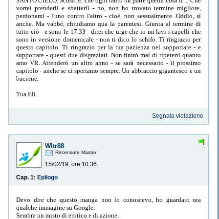
SANTO CIELO. Scusa. E' che ogni tanto mi parte quella cosa lì ... Che
vorrei prenderli e sbatterli - no, non ho trovato termine migliore,
perdonami - l'uno contro l'altro - cioé, non sessualmente. Oddio, sì
anche. Ma vabbé, chiudiamo qua la parentesi. Giunta al termine di
tutto ciò - e sono le 17.33 - direi che urge che io mi lavi i capelli che
sono in versione domenicale - non ti dico lo schifo. Ti ringrazio per
questo capitolo. Ti ringrazio per la tua pazienza nel sopportare - e
supportare - questi due disgraziati. Non finirò mai di ripeterti quanto
amo VR. Attenderò un altro anno - se sarà necessario - il prossimo
capitolo - anche se ci speriamo sempre. Un abbraccio gigantesco e un
bacione,
Tua Eli.
Segnala violazione
Wltr88
Recensore Master
15/02/19, ore 10:36
Cap. 1:
Epilogo
Devo dire che questo manga non lo conoscevo, ho guardato ora
qualche immagine su Google.
Sembra un misto di erotico e di azione.