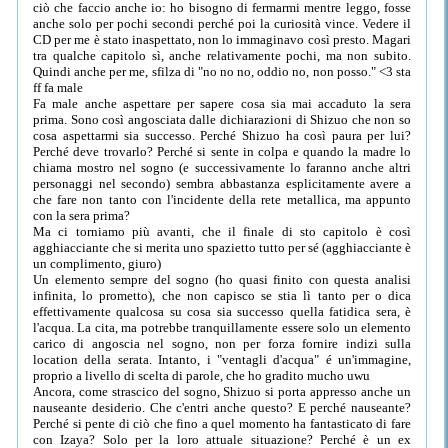
ciò che faccio anche io: ho bisogno di fermarmi mentre leggo, fosse
anche solo per pochi secondi perché poi la curiosità vince. Vedere il
CD per me è stato inaspettato, non lo immaginavo così presto. Magari
tra qualche capitolo sì, anche relativamente pochi, ma non subito.
Quindi anche per me, sfilza di "no no no, oddio no, non posso." <3 sta
ff fa male
Fa male anche aspettare per sapere cosa sia mai accaduto la sera
prima. Sono così angosciata dalle dichiarazioni di Shizuo che non so
cosa aspettarmi sia successo. Perché Shizuo ha così paura per lui?
Perché deve trovarlo? Perché si sente in colpa e quando la madre lo
chiama mostro nel sogno (e successivamente lo faranno anche altri
personaggi nel secondo) sembra abbastanza esplicitamente avere a
che fare non tanto con l'incidente della rete metallica, ma appunto
con la sera prima?
Ma ci torniamo più avanti, che il finale di sto capitolo è così
agghiacciante che si merita uno spazietto tutto per sé (agghiacciante è
un complimento, giuro)
Un elemento sempre del sogno (ho quasi finito con questa analisi
infinita, lo prometto), che non capisco se stia lì tanto per o dica
effettivamente qualcosa su cosa sia successo quella fatidica sera, è
l'acqua. La cita, ma potrebbe tranquillamente essere solo un elemento
carico di angoscia nel sogno, non per forza fornire indizi sulla
location della serata. Intanto, i "ventagli d'acqua" é un'immagine,
proprio a livello di scelta di parole, che ho gradito mucho uwu
Ancora, come strascico del sogno, Shizuo si porta appresso anche un
nauseante desiderio. Che c'entri anche questo? E perché nauseante?
Perché si pente di ciò che fino a quel momento ha fantasticato di fare
con Izaya? Solo per la loro attuale situazione? Perché è un ex