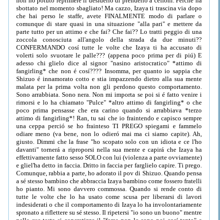
non ho potuto reprimere il desiderio di prenderlo a ceffoni. Perché ha
sbottato nel momento sbagliato! Ma cazzo, Izaya ti trascina via dopo
che hai perso le staffe, avete FINALMENTE modo di parlare o
comunque di stare quasi in una situazione "alla pari" e mettere da
parte tutto per un attimo e che fai? Che fai?? Lo tratti peggio di una
zoccola conosciuta all'angolo della strada da due minuti??
CONFERMANDO cosí tutte le volte che Izaya ti ha accusato di
volerti solo svuotare le palle??? (appena poco prima per di piú) E
adesso chi glielo dice al signor "nasino aristocratico" *attimo di
fangirling* che non é cosí???? Insomma, per quanto io sappia che
Shizuo é innamorato cotto e stia impazzendo dietro alla sua mente
malata per la prima volta non gli perdono questo comportamento.
Sono arrabbiata. Sono nera. Non mi importa se poi si é fatto venire i
rimorsi e lo ha chiamato "Pulce" *altro attimo di fangirling* o che
poco prima pensasse che era carino quando si arrabbiava *terzo
attimo di fangirling*! Ran, tu sai che io fraintendo e capisco sempre
una ceppa perció se ho frainteso TI PREGO spiegami e fammelo
odiare meno (va bene, non lo odieró mai ma ci siamo capite). Ah,
giusto. Dimmi che la frase "ho scopato solo con un idiota e ce l'ho
davanti" tornerá a riproporsi nella sua mente e capirá che Izaya ha
effettivamente fatto sesso SOLO con lui (violenza a parte ovviamente)
e gliel'ha detto in faccia. Dritto in faccia per farglielo capire. Ti prego.
Comunque, rabbia a parte, ho adorato il pov di Shizuo. Quando pensa
a sé stesso bambino che abbraccia Izaya bambino come fossero fratelli
ho pianto. Mi sono davvero commossa. Quando si rende conto di
tutte le volte che lo ha usato come scusa per liberarsi di lavori
indesiderati o che il comportamento di Izaya lo ha involontariamente
spronato a riflettere su sé stesso. Il ripetersi "io sono un buono" mentre