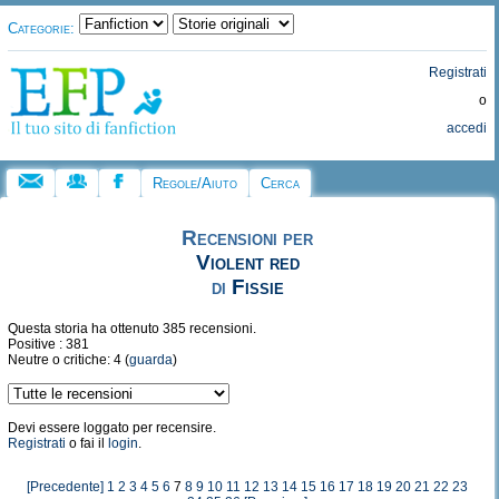
Categorie:
Registrati
o
accedi
Regole/Aiuto
Cerca
Recensioni per
Violent red
di
Fissie
Questa storia ha ottenuto 385 recensioni.
Positive : 381
Neutre o critiche: 4 (
guarda
)
Devi essere loggato per recensire.
Registrati
o fai il
login
.
[Precedente]
1
2
3
4
5
6
7
8
9
10
11
12
13
14
15
16
17
18
19
20
21
22
23