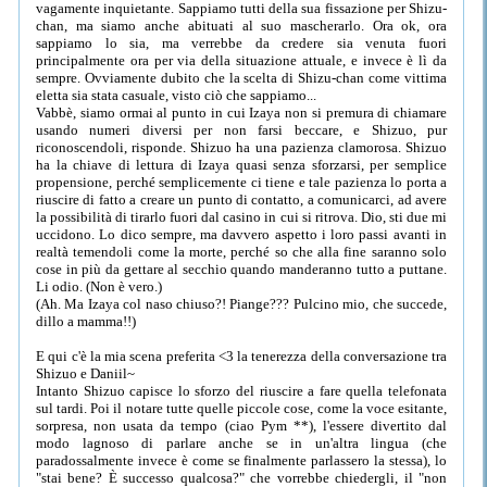
vagamente inquietante. Sappiamo tutti della sua fissazione per Shizu-
chan, ma siamo anche abituati al suo mascherarlo. Ora ok, ora
sappiamo lo sia, ma verrebbe da credere sia venuta fuori
principalmente ora per via della situazione attuale, e invece è lì da
sempre. Ovviamente dubito che la scelta di Shizu-chan come vittima
eletta sia stata casuale, visto ciò che sappiamo...
Vabbè, siamo ormai al punto in cui Izaya non si premura di chiamare
usando numeri diversi per non farsi beccare, e Shizuo, pur
riconoscendoli, risponde. Shizuo ha una pazienza clamorosa. Shizuo
ha la chiave di lettura di Izaya quasi senza sforzarsi, per semplice
propensione, perché semplicemente ci tiene e tale pazienza lo porta a
riuscire di fatto a creare un punto di contatto, a comunicarci, ad avere
la possibilità di tirarlo fuori dal casino in cui si ritrova. Dio, sti due mi
uccidono. Lo dico sempre, ma davvero aspetto i loro passi avanti in
realtà temendoli come la morte, perché so che alla fine saranno solo
cose in più da gettare al secchio quando manderanno tutto a puttane.
Li odio. (Non è vero.)
(Ah. Ma Izaya col naso chiuso?! Piange??? Pulcino mio, che succede,
dillo a mamma!!)
E qui c'è la mia scena preferita <3 la tenerezza della conversazione tra
Shizuo e Daniil~
Intanto Shizuo capisce lo sforzo del riuscire a fare quella telefonata
sul tardi. Poi il notare tutte quelle piccole cose, come la voce esitante,
sorpresa, non usata da tempo (ciao Pym **), l'essere divertito dal
modo lagnoso di parlare anche se in un'altra lingua (che
paradossalmente invece è come se finalmente parlassero la stessa), lo
"stai bene? È successo qualcosa?" che vorrebbe chiedergli, il "non