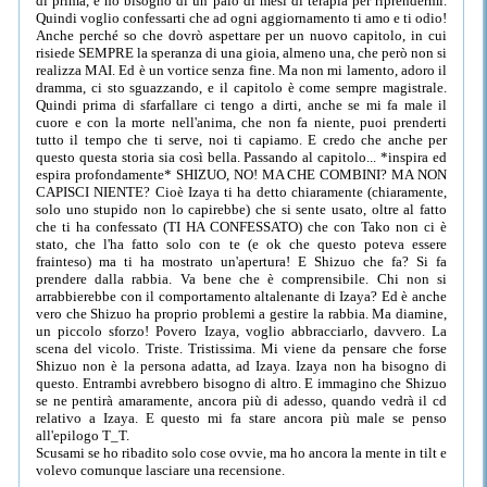
di prima, e ho bisogno di un paio di mesi di terapia per riprendermi.
Quindi voglio confessarti che ad ogni aggiornamento ti amo e ti odio!
Anche perché so che dovrò aspettare per un nuovo capitolo, in cui
risiede SEMPRE la speranza di una gioia, almeno una, che però non si
realizza MAI. Ed è un vortice senza fine. Ma non mi lamento, adoro il
dramma, ci sto sguazzando, e il capitolo è come sempre magistrale.
Quindi prima di sfarfallare ci tengo a dirti, anche se mi fa male il
cuore e con la morte nell'anima, che non fa niente, puoi prenderti
tutto il tempo che ti serve, noi ti capiamo. E credo che anche per
questo questa storia sia così bella. Passando al capitolo... *inspira ed
espira profondamente* SHIZUO, NO! MA CHE COMBINI? MA NON
CAPISCI NIENTE? Cioè Izaya ti ha detto chiaramente (chiaramente,
solo uno stupido non lo capirebbe) che si sente usato, oltre al fatto
che ti ha confessato (TI HA CONFESSATO) che con Tako non ci è
stato, che l'ha fatto solo con te (e ok che questo poteva essere
frainteso) ma ti ha mostrato un'apertura! E Shizuo che fa? Si fa
prendere dalla rabbia. Va bene che è comprensibile. Chi non si
arrabbierebbe con il comportamento altalenante di Izaya? Ed è anche
vero che Shizuo ha proprio problemi a gestire la rabbia. Ma diamine,
un piccolo sforzo! Povero Izaya, voglio abbracciarlo, davvero. La
scena del vicolo. Triste. Tristissima. Mi viene da pensare che forse
Shizuo non è la persona adatta, ad Izaya. Izaya non ha bisogno di
questo. Entrambi avrebbero bisogno di altro. E immagino che Shizuo
se ne pentirà amaramente, ancora più di adesso, quando vedrà il cd
relativo a Izaya. E questo mi fa stare ancora più male se penso
all'epilogo T_T.
Scusami se ho ribadito solo cose ovvie, ma ho ancora la mente in tilt e
volevo comunque lasciare una recensione.