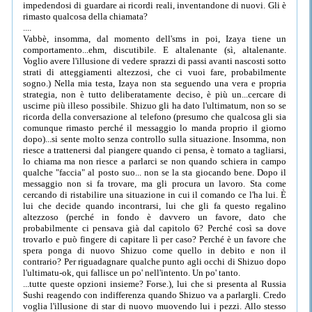
impedendosi di guardare ai ricordi reali, inventandone di nuovi. Gli è
rimasto qualcosa della chiamata?
....
Vabbè, insomma, dal momento dell'sms in poi, Izaya tiene un
comportamento...ehm, discutibile. E altalenante (sì, altalenante.
Voglio avere l'illusione di vedere sprazzi di passi avanti nascosti sotto
strati di atteggiamenti altezzosi, che ci vuoi fare, probabilmente
sogno.) Nella mia testa, Izaya non sta seguendo una vera e propria
strategia, non è tutto deliberatamente deciso, è più un...cercare di
uscirne più illeso possibile. Shizuo gli ha dato l'ultimatum, non so se
ricorda della conversazione al telefono (presumo che qualcosa gli sia
comunque rimasto perché il messaggio lo manda proprio il giorno
dopo)...si sente molto senza controllo sulla situazione. Insomma, non
riesce a trattenersi dal piangere quando ci pensa, è tornato a tagliarsi,
lo chiama ma non riesce a parlarci se non quando schiera in campo
qualche "faccia" al posto suo... non se la sta giocando bene. Dopo il
messaggio non si fa trovare, ma gli procura un lavoro. Sta come
cercando di ristabilire una situazione in cui il comando ce l'ha lui. È
lui che decide quando incontrarsi, lui che gli fa questo regalino
altezzoso (perché in fondo è davvero un favore, dato che
probabilmente ci pensava già dal capitolo 6? Perché così sa dove
trovarlo e può fingere di capitare lì per caso? Perché è un favore che
spera ponga di nuovo Shizuo come quello in debito e non il
contrario? Per riguadagnare qualche punto agli occhi di Shizuo dopo
l'ultimatu-ok, qui fallisce un po' nell'intento. Un po' tanto.
...tutte queste opzioni insieme? Forse.), lui che si presenta al Russia
Sushi reagendo con indifferenza quando Shizuo va a parlargli. Credo
voglia l'illusione di star di nuovo muovendo lui i pezzi. Allo stesso