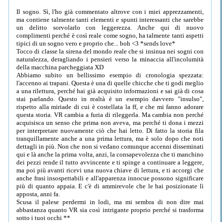
Il sogno. Sì, l'ho già commentato altrove con i miei apprezzamenti,
ma contiene talmente tanti elementi e spunti interessanti che sarebbe
un delitto sorvolarlo con leggerezza. Anche qui di nuovo
complimenti perché è così reale come sogno, ha talmente tanti aspetti
tipici di un sogno vero e proprio che... boh <3 *sends love*
Tocco di classe la sirena del mondo reale che si insinua nei sogni con
naturalezza, deragliando i pensieri verso la minaccia all'incolumità
della macchina parcheggiata XD
Abbiamo subito un bellissimo esempio di cronologia spezzata:
l'accenno ai trapani. Questa è una di quelle chicche che ti godi meglio
a una rilettura, perché hai già acquisito informazioni e sai già di cosa
stai parlando. Questo in realtà è un esempio davvero "insulso",
rispetto alla miriade di cui è costellata la ff, e che mi fanno adorare
questa storia. VR cambia a furia di rileggerla. Ma cambia non perché
acquisisca un senso che prima non aveva, ma perché ti dona i mezzi
per interpretare nuovamente ciò che hai letto. Di fatto la storia fila
tranquillamente anche a una prima lettura, ma è solo dopo che noti
dettagli in più. Non che non si vedano comunque accenni disseminati
qui e là anche la prima volta, anzi, la consapevolezza che ti manchino
dei pezzi rende il tutto avvincente e ti spinge a continuare a leggere,
ma poi più avanti ricevi una nuova chiave di lettura, e ti accorgi che
anche frasi insospettabili e all'apparenza innocue possono significare
più di quanto appaia. E c'è di ammirevole che le hai posizionate lì
apposta, anni fa.
Scusa il palese perdermi in lodi, ma mi sembra di non dire mai
abbastanza quanto VR sia così intrigante proprio perché si trasforma
sotto i tuoi occhi **