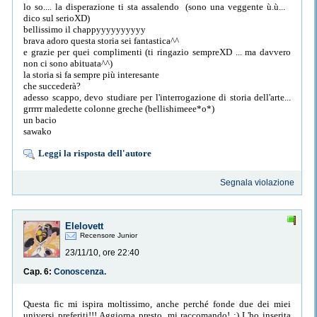
lo so.... la disperazione ti sta assalendo (sono una veggente ù.ù...
dico sul serioXD)
bellissimo il chappyyyyyyyyyy
brava adoro questa storia sei fantastica^^
e grazie per quei complimenti (ti ringazio sempreXD ... ma davvero
non ci sono abituata^^)
la storia si fa sempre più interesante
che succederà?
adesso scappo, devo studiare per l'interrogazione di storia dell'arte...
grrrrr maledette colonne greche (bellishimeee*o*)
un bacio
sawako
Leggi la risposta dell'autore
Segnala violazione
Elelovett
Recensore Junior
23/11/10, ore 22:40
Cap. 6:
Conoscenza.
Questa fic mi ispira moltissimo, anche perché fonde due dei miei
universi preferiti!!! Aggiorna presto, mi raccomando! ;) L'ho inserita