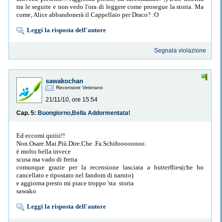
tra le seguite e non vedo l'ora di leggere come prosegue la storia. Ma
come, Alice abbandonerà il Cappellaio per Draco? :O
Leggi la risposta dell'autore
Segnala violazione
sawakochan
Recensore Veterano
21/11/10, ore 15:54
Cap. 5:
Buongiorno,Bella Addormentata!
Ed eccomi quiiii!!
Non.Osare.Mai.Più.Dire.Che .Fa.Schifoooooooo.
è molto bella invece
scusa ma vado di fretta
comunque grazie per la recensione lasciata a butterflies(che ho
cancellato e ripostato nel fandom di naruto)
e aggiorna presto mi piace troppo 'sta storia
sawako
Leggi la risposta dell'autore