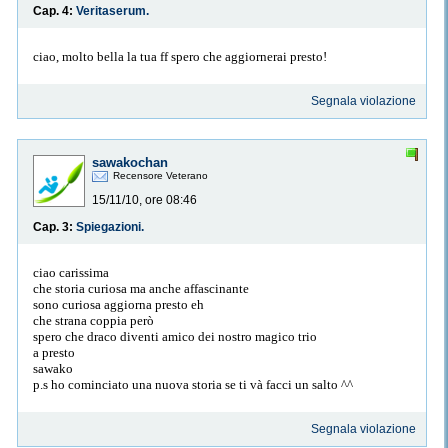
Cap. 4:
Veritaserum.
ciao, molto bella la tua ff spero che aggiornerai presto!
Segnala violazione
sawakochan
Recensore Veterano
15/11/10, ore 08:46
Cap. 3:
Spiegazioni.
ciao carissima
che storia curiosa ma anche affascinante
sono curiosa aggiorna presto eh
che strana coppia però
spero che draco diventi amico dei nostro magico trio
a presto
sawako
p.s ho cominciato una nuova storia se ti và facci un salto ^^
Segnala violazione