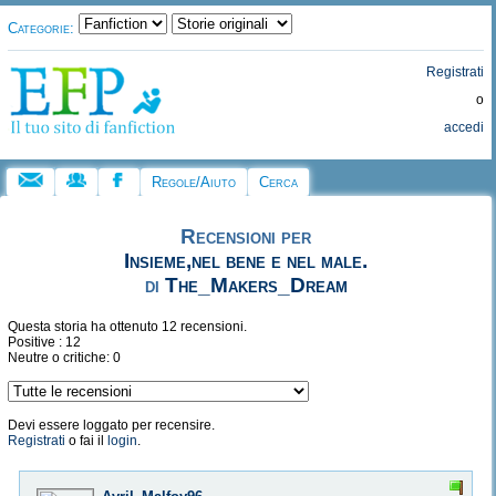
Categorie:
Registrati
o
accedi
Regole/Aiuto
Cerca
Recensioni per
Insieme,nel bene e nel male.
di
The_Makers_Dream
Questa storia ha ottenuto 12 recensioni.
Positive : 12
Neutre o critiche: 0
Devi essere loggato per recensire.
Registrati
o fai il
login
.