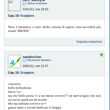
Avril_Malfoy96
Nuovo recensore
14/11/12, ore 19:43
Cap. 10:
Scappare.
Wow è fantastica e sono molto curiosa di sapere cosa succederà più
avanti !BRAVA!
Segnala violazione
sawakochan
Recensore Veterano
18/01/11, ore 22:47
Cap. 10:
Scappare.
ciaooooo
bello bellisshimo
brava ^w^
ma che bello pensa vi a me mente scrivevi?! mi mervaviglio che non
sia uscito qualcosa da incubo
bhe ma infondo scrivevi tu^^
grazie tanto x avermi dedicato il chappy