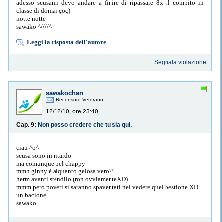
adesso scusami devo andare a finire di ripassare 8x il compito in
classe di domai çoç)
notte notte
sawako ^////^
Leggi la risposta dell'autore
Segnala violazione
sawakochan
Recensore Veterano
12/12/10, ore 23:40
Cap. 9:
Non posso credere che tu sia qui.
ciau ^o^
scusa sono in ritardo
ma comunque bel chappy
mmh ginny è alquanto gelosa vero?!
herm avanti stendilo (ron ovviamenteXD)
mmm però poveri si saranno spaventati nel vedere quel bestione XD
un bacione
sawako