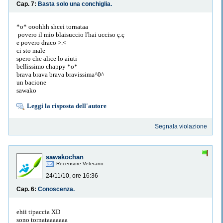
Cap. 7:
Basta solo una conchiglia.
*o* ooohhh shcei tornataa
povero il mio blaisuccio l'hai ucciso ç.ç
e povero draco >.<
ci sto male
spero che alice lo aiuti
bellissimo chappy *o*
brava brava brava bravissima^0^
un bacione
sawako
Leggi la risposta dell'autore
Segnala violazione
sawakochan
Recensore Veterano
24/11/10, ore 16:36
Cap. 6:
Conoscenza.
ehii tipaccia XD
sono tornataaaaaaa