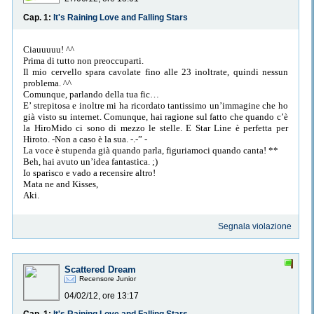
Cap. 1:
It's Raining Love and Falling Stars
Ciauuuuu! ^^
Prima di tutto non preoccuparti.
Il mio cervello spara cavolate fino alle 23 inoltrate, quindi nessun
problema. ^^
Comunque, parlando della tua fic…
E’ strepitosa e inoltre mi ha ricordato tantissimo un’immagine che ho
già visto su internet. Comunque, hai ragione sul fatto che quando c’è
la HiroMido ci sono di mezzo le stelle. E Star Line è perfetta per
Hiroto. -Non a caso è la sua. -.-” -
La voce è stupenda già quando parla, figuriamoci quando canta! **
Beh, hai avuto un’idea fantastica. ;)
Io sparisco e vado a recensire altro!
Mata ne and Kisses,
Aki.
Segnala violazione
Scattered Dream
Recensore Junior
04/02/12, ore 13:17