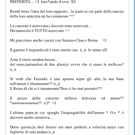
PREFERITA.... <3 hiro*mido 4 ever X3
Rende bene l'idea del loro rapporto....la parte in cui parli della nascita
della loro amicizia mi ha commosso °^°
La canzone è azzeccata,i discorsi sono azzeccati....
Diciamocelo:è TUTTO azzeccato ^.^
Mi piacciono anche i pezzi con Suzuno-Chan e Reina =3
Il gattino è stupendo,ed è tutto merito suo ù_ù lo stimo xD
A me il titolo sembra buono...
del resto,trattandosi di due alieni,è ovvio che ci siano le stelle,no?
u_u
Si vede che Fuusuke è una spanna sopre gli altri...la sua frase
sull'amore è illuminante!!! ù_ù
E Reina di chi si è innamorata?Non ci ho mai pensato!!!!
Il pezzo della canzone stillava dolcezza ed amore!!!
*awwwwwwwww!!! x3* <3
L'ultima parte,in cui spieghi l'inspiegabilità dell'amore * O.o * è
davvero molto istruttiva....
Detto questo,la shot finisce nei miei preferiti a velocità razzo con
biglietto di sola andata ù_ù