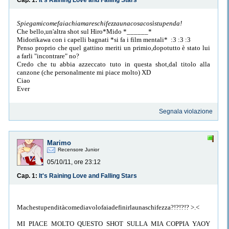
Cap. 1:
It's Raining Love and Falling Stars
Spiegamicomefaiachiamareschifezzaunacosacosìstupenda!
Che bello,un'altra shot sul Hiro*Mido *______*
Midorikawa con i capelli bagnati *si fa i film mentali* :3 :3 :3
Penso proprio che quel gattino meriti un primio,dopotutto è stato lui
a farli "incontrare" no?
Credo che tu abbia azzeccato tuto in questa shot,dal titolo alla
canzone (che personalmente mi piace molto) XD
Ciao
Ever
Segnala violazione
Marimo
Recensore Junior
05/10/11, ore 23:12
Cap. 1:
It's Raining Love and Falling Stars
Machestupenditàcomediavolofaiadefinirlaunaschifezza?!?!?!? >.<
MI PIACE MOLTO QUESTO SHOT SULLA MIA COPPIA YAOY