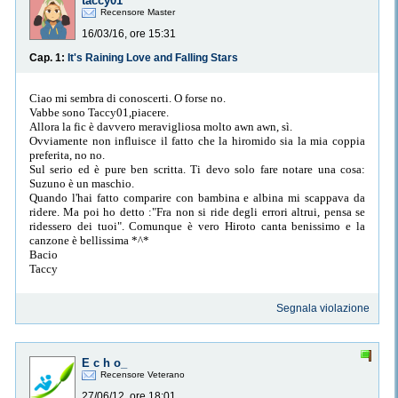
taccy01
Recensore Master
16/03/16, ore 15:31
Cap. 1:
It's Raining Love and Falling Stars
Ciao mi sembra di conoscerti. O forse no.
Vabbe sono Taccy01,piacere.
Allora la fic è davvero meravigliosa molto awn awn, sì.
Ovviamente non influisce il fatto che la hiromido sia la mia coppia
preferita, no no.
Sul serio ed è pure ben scritta. Ti devo solo fare notare una cosa:
Suzuno è un maschio.
Quando l'hai fatto comparire con bambina e albina mi scappava da
ridere. Ma poi ho detto :"Fra non si ride degli errori altrui, pensa se
ridessero dei tuoi". Comunque è vero Hiroto canta benissimo e la
canzone è bellissima *^*
Bacio
Taccy
Segnala violazione
E c h o_
Recensore Veterano
27/06/12, ore 18:01