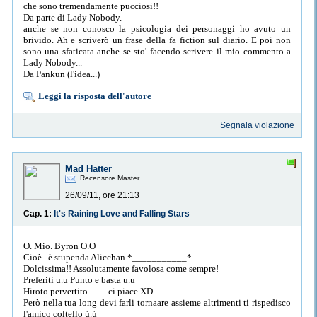
che sono tremendamente pucciosi!!
Da parte di Lady Nobody.
anche se non conosco la psicologia dei personaggi ho avuto un
brivido. Ah e scriverò un frase della fa fiction sul diario. E poi non
sono una sfaticata anche se sto' facendo scrivere il mio commento a
Lady Nobody...
Da Pankun (l'idea...)
Leggi la risposta dell'autore
Segnala violazione
Mad Hatter_
Recensore Master
26/09/11, ore 21:13
Cap. 1:
It's Raining Love and Falling Stars
O. Mio. Byron O.O
Cioè...è stupenda Alicchan *___________*
Dolcissima!! Assolutamente favolosa come sempre!
Preferiti u.u Punto e basta u.u
Hiroto pervertito -.- ... ci piace XD
Però nella tua long devi farli tornaare assieme altrimenti ti rispedisco
l'amico coltello ù.ù