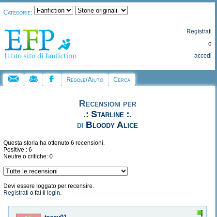
Categorie:
Registrati
o
accedi
Regole/Aiuto
Cerca
Recensioni per
.: Starline :.
di
Bloody Alice
Questa storia ha ottenuto 6 recensioni.
Positive : 6
Neutre o critiche: 0
Devi essere loggato per recensire.
Registrati
o fai il
login
.