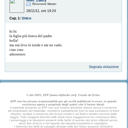
Aiko_Laury
Recensore Master
28/11/11, ore 19:24
Cap. 1:
Unico
hi hi.
la figlia più brava del padre.
bella!
ma ora levo le tende e me ne vado.
ciao ciao
aikosenoo
Segnala violazione
© dal 2001, EFP (www.efpfanfic.net). Creato da Erika.
EFP non ha alcuna responsabilità per gli scritti pubblicati in esso, in quanto
esclusiva opera e proprietà degli autori che li hanno ideati.
Il materiale presente su EFP non può essere riprodotto altrove senza il consenso
del proprietario del materiale, nemmeno parzialmente (con la sola esclusione di brevi
citazioni, sempre in presenza dei dovuti credits e nei limiti e termini concessi dalla
legge). Tutti i soggetti descritti nelle storie sono maggiorenni e/o comunque fittizi.
I personaggi e le situazioni presenti nelle fanfic di questo sito sono utilizzati senza
alcun fine di lucro e nel rispetto dei rispettivi proprietari e copyrights.
I detentori dei diritti di copyright sfruttati nelle fan fiction possono richiedere