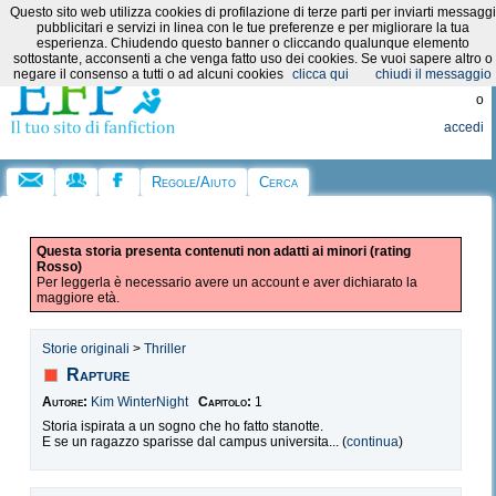
Questo sito web utilizza cookies di profilazione di terze parti per inviarti messaggi
Categorie:
pubblicitari e servizi in linea con le tue preferenze e per migliorare la tua
esperienza. Chiudendo questo banner o cliccando qualunque elemento
sottostante, acconsenti a che venga fatto uso dei cookies. Se vuoi sapere altro o
Registrati
negare il consenso a tutti o ad alcuni cookies
clicca qui
chiudi il messaggio
o
accedi
Regole/Aiuto
Cerca
Questa storia presenta contenuti non adatti ai minori (rating
Rosso)
Per leggerla è necessario avere un account e aver dichiarato la
maggiore età.
Storie originali
>
Thriller
Rapture
Autore:
Kim WinterNight
Capitolo:
1
Storia ispirata a un sogno che ho fatto stanotte.
E se un ragazzo sparisse dal campus universita... (
continua
)