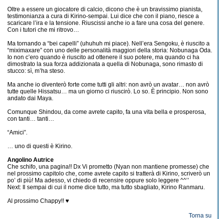
Oltre a essere un giocatore di calcio, dicono che è un bravissimo pianista,
testimonianza a cura di Kirino-sempai. Lui dice che con il piano, riesce a
scaricare l’ira e la tensione. Riuscissi anche io a fare una cosa del genere.
Con i tutori che mi ritrovo…
Ma tornando a “bei capelli” (uhuhuh mi piace). Nell’era Sengoku, è riuscito a
“miximaxare” con uno delle personalità maggiori della storia: Nobunaga Oda.
Io non c’ero quando è riuscito ad ottenere il suo potere, ma quando ci ha
dimostrato la sua forza addizionata a quella di Nobunaga, sono rimasto di
stucco: sì, m’ha steso.
Ma anche io diventerò forte come tutti gli altri: non avrò un avatar… non avrò
tutte quelle Hissatsu… ma un giorno ci riuscirò. Lo so. È principio. Non sono
andato dai Maya.
Comunque Shindou, da come avrete capito, fa una vita bella e prosperosa,
con tanti… tanti…
“Amici”.
… uno di questi è Kirino.
Angolino Autrice
Che schifo, una pagina!! Dx Vi prometto (Nyan non mantiene promesse) che
nel prossimo capitolo che, come avrete capito si tratterà di Kirino, scriverò un
po’ di più! Ma adesso, vi chiedo di recensire oppure solo leggere ^^’’
Next: Il sempai di cui il nome dice tutto, ma tutto sbagliato, Kirino Ranmaru.
Al prossimo Chappy!! ♥
Torna su