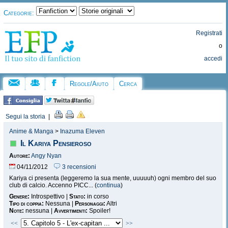
Categorie:
Registrati
o
accedi
Regole/Aiuto
Cerca
Segui la storia
|
Anime & Manga
>
Inazuma Eleven
Il Kariya Pensieroso
Autore:
Angy Nyan
04/11/2012
3 recensioni
Kariya ci presenta (leggeremo la sua mente, uuuuuh) ogni membro del suo
club di calcio. Accenno PICC... (
continua
)
Genere:
Introspettivo |
Stato:
in corso
Tipo di coppia:
Nessuna |
Personaggi:
Altri
Note:
nessuna |
Avvertimenti:
Spoiler!
<<
>>