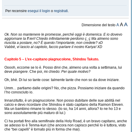
Per recensire
esegui il login
o
registrati
.
A
A
A
Dimensione del testo
Ok. Non so mantenere le promesse, perché oggi è domenica. E io dovevo
aggiornare la ff ieri! Chiedo infinitamente perdono ç_ç Ma almeno sono
riuscita a postare, no? È questo l’importante, non credete? xD
Vabbè, vi lascio al capitolo, faccio parlare il nostro Kariya! XD
Capitolo 5 – L’ex-capitano piagnucolone, Shindou Takuto.
Ooooh, eccome se lo è. Posso dirvi che, almeno una volta a settimana, lui
deve
piangere
. Che poi, mi chiedo:
Per quale motivo?
Oh, bhè. Di lui so tante cose: talmente tante che non so da dove iniziare.
Umm… partiamo dalle origini? No, che pizza. Possiamo iniziare da quando
l’ho conosciuto io.
Innanzitutto, è un piagnucolone. Non posso dubitare delle sue abilità nel
calcio e devo ricordare che Shindou è stato capitano della Raimon Eleven.
Ma un bambino rimane lo stesso. (lo so, ha 14 anni, allora? Io ne ho 13 e
sono assolutamente più maturo di lui.)
Ci ha portati fino alla semifinale della Holy Road, è un bravo capitano, anche
se adesso lo è Tenma-kun (che ancora non capisco perché lo è tuttora, visto
che “bei capelli” è tornato più in forma che mai).